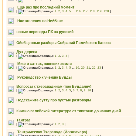
Еще раз про последний момент
[
Страницы:
1
,
2
,
3
,
4
,
5
...
116
,
117
,
118
,
119
,
120
]
Наставления по Ниббане
новые переводы ПК на русский
Обобщенные разборы Собраний Палийского Канона
Дух дерева
[
Страницы:
1
,
2
,
3
,
4
]
Миф о саттах, поевших земли
[
Страницы:
1
,
2
,
3
,
4
,
5
...
19
,
20
,
21
,
22
,
23
]
Руководство к учению Будды
Вопросы к тхеравадинам (про Буддаяну)
[
Страницы:
1
,
2
,
3
,
4
,
5
,
6
,
7
,
8
,
9
,
10
]
Подскажите сутту про пустые разговоры
Книги о палийской литературе от типитаки до наших дней.
Тантра!
[
Страницы:
1
,
2
,
3
]
Тантрическая Тхеравада (Йогавачара)
[
Страницы:
1
,
2
,
3
,
4
,
5
...
9
,
10
,
11
,
12
,
13
]