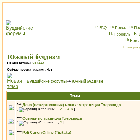
FAQ
Поиск
По
Профиль
Новы
В этом разд
Южный буддизм
Председатель:
Alex123
Сейчас просматривают: Нет
Буддийские форумы
->
Южный буддизм
Темы
***
Дана (пожертвования) монахам традиции Тхеравада.
[
Страницы:
1
,
2
,
3
,
4
,
5
]
***
Ссылки по традиции Тхеравада
[
Страницы:
1
,
2
]
***
Pali Canon Online (Tipitaka)