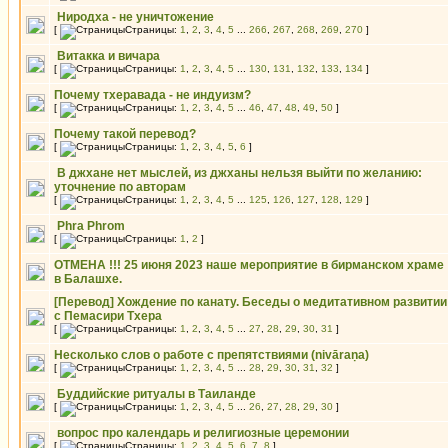
Ниродха - не уничтожение
[
Страницы:
1
,
2
,
3
,
4
,
5
...
266
,
267
,
268
,
269
,
270
]
Витакка и вичара
[
Страницы:
1
,
2
,
3
,
4
,
5
...
130
,
131
,
132
,
133
,
134
]
Почему тхеравада - не индуизм?
[
Страницы:
1
,
2
,
3
,
4
,
5
...
46
,
47
,
48
,
49
,
50
]
Почему такой перевод?
[
Страницы:
1
,
2
,
3
,
4
,
5
,
6
]
В джхане нет мыслей, из джханы нельзя выйти по желанию:
уточнение по авторам
[
Страницы:
1
,
2
,
3
,
4
,
5
...
125
,
126
,
127
,
128
,
129
]
Phra Phrom
[
Страницы:
1
,
2
]
ОТМЕНА !!! 25 июня 2023 наше мероприятие в бирманском храме
в Балашхе.
[Перевод] Хождение по канату. Беседы о медитативном развитии
с Пемасири Тхера
[
Страницы:
1
,
2
,
3
,
4
,
5
...
27
,
28
,
29
,
30
,
31
]
Несколько слов о работе с препятствиями (nivāraṇa)
[
Страницы:
1
,
2
,
3
,
4
,
5
...
28
,
29
,
30
,
31
,
32
]
Буддийские ритуалы в Таиланде
[
Страницы:
1
,
2
,
3
,
4
,
5
...
26
,
27
,
28
,
29
,
30
]
вопрос про календарь и религиозные церемонии
[
Страницы:
1
,
2
,
3
,
4
,
5
,
6
,
7
,
8
]