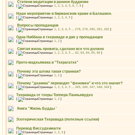
Степени медитации в раннем буддизме
[
Страницы:
1
,
2
,
3
,
4
,
5
,
6
,
7
,
8
]
Наше мероприятие в бирманском храме в Балашихе.
[
Страницы:
1
,
2
,
3
,
4
,
5
]
Вопросы пропаданцам
[
Страницы:
1
,
2
,
3
,
4
,
5
...
278
,
279
,
280
,
281
,
282
]
Одна Ниббана в тхераваде и две у пропаданцев
[
Страницы:
1
,
2
]
Святая жизнь прожита, сделано все что должно
[
Страницы:
1
,
2
,
3
,
4
,
5
...
82
,
83
,
84
,
85
,
86
]
Прото-мадхьямака в "Тхерагатхе"
Почему эта шлока такая странная?
[
Страницы:
1
,
2
]
Почему "дхамма" переводят "феномен" и что это значит?
[
Страницы:
1
,
2
,
3
,
4
,
5
...
345
,
346
,
347
,
348
,
349
]
Тхеравада от тхеры Топпера Панньявудхо
[
Страницы:
1
,
2
]
Книга "Жизнь Будды '
Эзотерическая Тхеравада (полезные ссылки)
Перевод Виссудхимагги
[
Страницы:
1
,
2
,
3
]