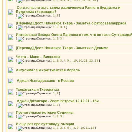
Согласны ли вы с таким различением Раннего буддизма и
Буддизма тхеравады?
[
Страницы:
1
,
2
]
[Перевод] Дост. Нянавира Тхера - Заметка о paticcasamuppada
[
Страницы:
1
,
2
,
3
,
4
]
Интересная беседа Олега Павлова о том, что не так с Суттавадо
[
Страницы:
1
,
2
,
3
]
[Перевод] Дост. Нянавира Тхера - Заметки о Дхамме
Читта -- Мано -- Винньяна
[
Страницы:
1
,
2
,
3
,
4
,
5
...
19
,
20
,
21
,
22
,
23
]
Ангулимала и христианская мораль
Аджан Ньянадассано - в России
Тхерагатха и Тхеригатха
[
Страницы:
1
,
2
]
Аджан Джаясаро - Zoom встреча 12.12.21 - 15ч.
[
Страницы:
1
,
2
]
Поучительная история Судинны
[
Страницы:
1
,
2
,
3
]
И еще раз про суттаваду. эмоции
[
Страницы:
1
,
2
,
3
,
4
,
5
...
8
,
9
,
10
,
11
,
12
]