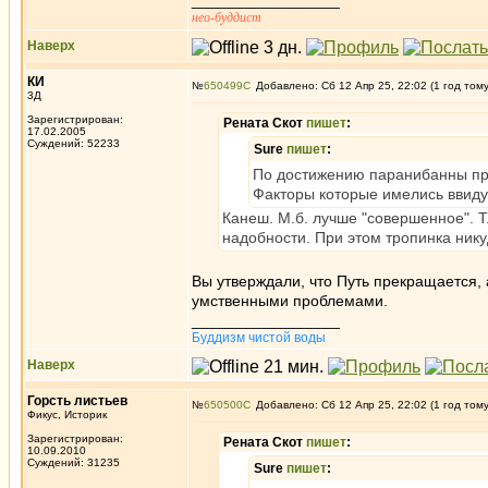
_________________
нео-буддист
Наверх
КИ
№
650499
Добавлено: Сб 12 Апр 25, 22:02 (1 год том
3Д
Зарегистрирован:
Рената Скот
пишет
:
17.02.2005
Суждений: 52233
Sure
пишет
:
По достижению паранибанны п
Факторы которые имелись ввиду
Канеш. М.б. лучше "совершенное". Т
надобности. При этом тропинка нику
Вы утверждали, что Путь прекращается, 
умственными проблемами.
_________________
Буддизм чистой воды
Наверх
Горсть листьев
№
650500
Добавлено: Сб 12 Апр 25, 22:02 (1 год том
Фикус, Историк
Зарегистрирован:
Рената Скот
пишет
:
10.09.2010
Суждений: 31235
Sure
пишет
: