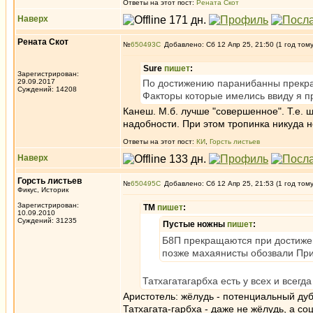
Ответы на этот пост:
Рената Скот
Наверх
Рената Скот
№
650493
Добавлено: Сб 12 Апр 25, 21:50 (1 год том
Sure
пишет
:
Зарегистрирован:
29.09.2017
По достижению паранибанны прекр
Суждений: 14208
Факторы которые имелись ввиду я п
Канеш. М.б. лучше "совершенное". Т.е. 
надобности. При этом тропинка никуда н
Ответы на этот пост:
КИ
,
Горсть листьев
Наверх
Горсть листьев
№
650495
Добавлено: Сб 12 Апр 25, 21:53 (1 год том
Фикус, Историк
Зарегистрирован:
ТМ
пишет
:
10.09.2010
Суждений: 31235
Пустые ножны
пишет
:
Б8П прекращаются при достижен
позже махаянисты обозвали Пр
Татхагатагарбха есть у всех и всегд
Аристотель: жёлудь - потенциальный дуб
Татхагата-гарбха - даже не жёлудь, а с