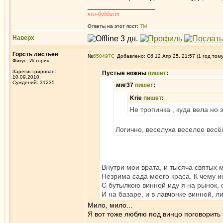
_________________
нео-буддист
Ответы на этот пост:
ТМ
Наверх
Горсть листьев
№
650497
Добавлено: Сб 12 Апр 25, 21:57 (1 год том
Фикус, Историк
Зарегистрирован:
Пустые ножны
пишет
:
10.09.2010
Суждений: 31235
миг37
пишет
:
Krie
пишет
:
Не тропинка , куда вела но 
Логично, веселуха веселее весё
Внутри мои врата, и тысяча святых м
Незрима сада моего краса. К чему и
С бутылкою винной иду я на рынок,
И на базаре, и в лавчонке винной, ли
Мило, мило...
Я вот тоже люблю под винцо поговорить 