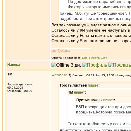
По достижению паранибанны п
Факторы которые имелись ввиду
Канеш. М.б. лучше "совершенное". Т
надобности. При этом тропинка нику
Вот так разные умы видят разное в одних
Осталось ли у КИ умение не наступать в
Осталась ли у Ренаты память о поворота
Осталось ли у Sure намерение не сворач
_________________
нео-буддист
Ответы на этот пост:
Krie
,
Рената Скот
Наверх
ТМ
№
650502
Добавлено: Сб 12 Апр 25, 23:31 (1 год том
Зарегистрирован:
Горсть листьев
пишет
:
05.04.2005
Суждений: 15499
ТМ
пишет
:
Пустые ножны
пишет
:
Б8П прекращаются при дост
прошивка.Которую позже ма
Татхагатагарбха есть у всех и 
Аристотель: жёлудь - потенциальный