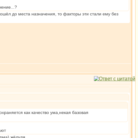
ение...?
дошёл до места назначения, то факторы эти стали ему без
храняется как качество ума,некая базовая
ают
орма) жёлудя.