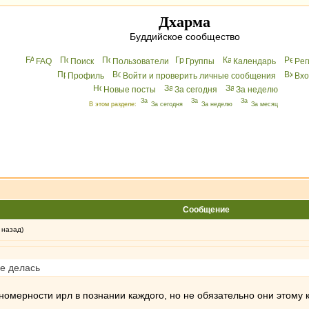
Дхарма
Буддийское сообщество
FAQ
Поиск
Пользователи
Группы
Календарь
Peг
Профиль
Войти и проверить личные сообщения
Вхo
Новые посты
За сегодня
За неделю
В этом разделе:
За сегодня
За неделю
За месяц
Сообщение
 назад)
е делась
ономерности ирл в познании каждого, но не обязательно они этому