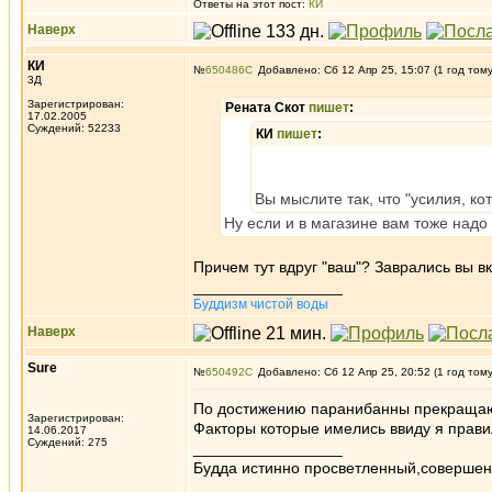
Ответы на этот пост:
КИ
Наверх
КИ
№
650486
Добавлено: Сб 12 Апр 25, 15:07 (1 год том
3Д
Зарегистрирован:
Рената Скот
пишет
:
17.02.2005
Суждений: 52233
КИ
пишет
:
Вы мыслите так, что "усилия, к
Ну если и в магазине вам тоже надо
Причем тут вдруг "ваш"? Заврались вы в
_________________
Буддизм чистой воды
Наверх
Sure
№
650492
Добавлено: Сб 12 Апр 25, 20:52 (1 год том
По достижению паранибанны прекраща
Зарегистрирован:
Факторы которые имелись ввиду я прави
14.06.2017
Суждений: 275
_________________
Будда истинно просветленный,совершен