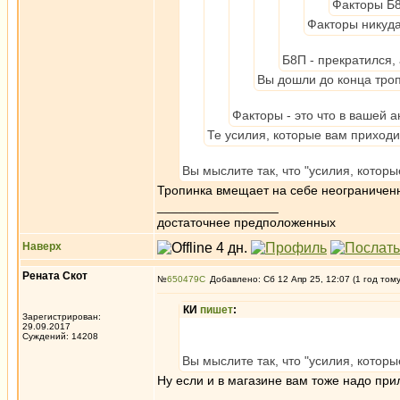
Факторы Б
Факторы никуда
Б8П - прекратился, 
Вы дошли до конца троп
Факторы - это что в вашей 
Те усилия, которые вам приходи
Вы мыслите так, что "усилия, котор
Тропинка вмещает на себе неограниченно
_________________
достаточнее предположенных
Наверх
Рената Скот
№
650479
Добавлено: Сб 12 Апр 25, 12:07 (1 год том
КИ
пишет
:
Зарегистрирован:
29.09.2017
Суждений: 14208
Вы мыслите так, что "усилия, котор
Ну если и в магазине вам тоже надо при