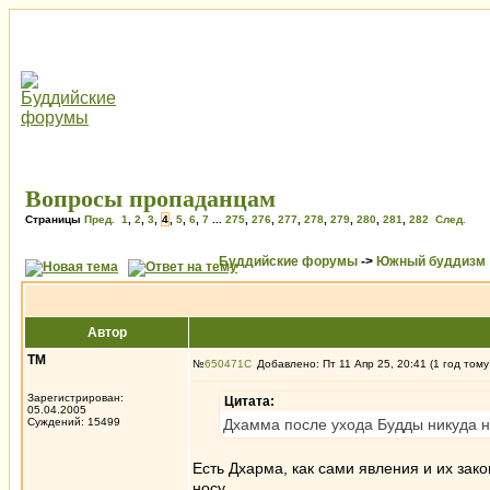
Вопросы пропаданцам
Страницы
Пред.
1
,
2
,
3
,
4
,
5
,
6
,
7
...
275
,
276
,
277
,
278
,
279
,
280
,
281
,
282
След.
Буддийские форумы
->
Южный буддизм
Автор
ТМ
№
650471
Добавлено: Пт 11 Апр 25, 20:41 (1 год тому
Зарегистрирован:
Цитата:
05.04.2005
Суждений: 15499
Дхамма после ухода Будды никуда н
Есть Дхарма, как сами явления и их зак
носу.