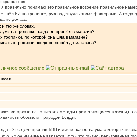
рекращаются
 я правильно понимаю это правильное возрение правильное намер
.е. шёл КИ по тропинке, руководствуясь этими факторами. А когда 
да не делась.
 и тех же словах.
 лужи на тропинке, когда он пришёл в магазин?
х тропинки, по которой она шла в магазин?
ивать с тропинки, когда он дошёл до магазина?
у назад)
ижении архатства только как методы применяющиеся в жизни,но со
хаянисты обозвали Природой Будды.
всегда => все уже прошли Б8П и имеют качества ума о которых не зн
 дуб, но он им ещё не является; дуб - это физис (релизованная ф