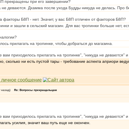
8П прекращены при его завершении?
 не деваются. Дхамма после ухода Будды никуда не делась. Про 
а факторы Б8П - нет. Значит, у вас Б8П отличен от факторов Б8П?
инки и зашли в сельский магазин. Для вас тропинки больше нет, ест
аналогии?
лось прилагать на тропинке, чтобы добраться до магазина.
ые вам приходилось прилагать на тропинке", "никуда не деваются" 
, сколько ни есть пустой тары - требование аспекта априори веду
у назад)
Re: Вопросы прекращальцам
ые вам приходилось прилагать на тропинке", "никуда не деваются" 
лагать усилия, значит ваш путь еще не окончен.