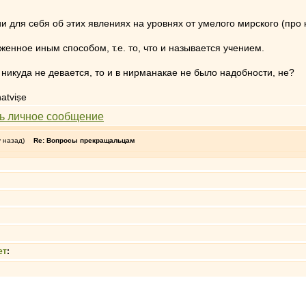
и для себя об этих явлениях на уровнях от умелого мирского (про 
женное иным способом, т.е. то, что и называется учением.
никуда не девается, то и в нирманакае не было надобности, не?
atviṣe
у назад)
Re: Вопросы прекращальцам
ет
: