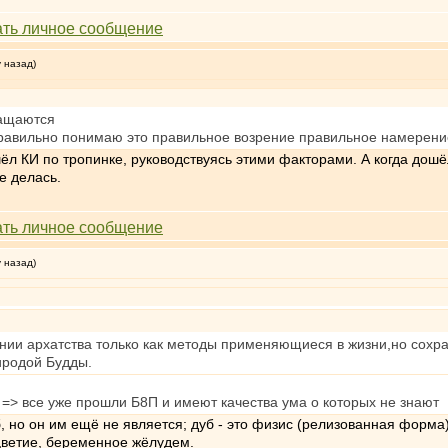
у назад)
ащаются
равильно понимаю это правильное возрение правильное намерение
шёл КИ по тропинке, руководствуясь этими факторами. А когда дошё
е делась.
у назад)
ии архатства только как методы применяющиеся в жизни,но сохра
иродой Будды.
а => все уже прошли Б8П и имеют качества ума о которых не знают
, но он им ещё не является; дуб - это физис (релизованная форма
оцветие, беременное жёлудем.