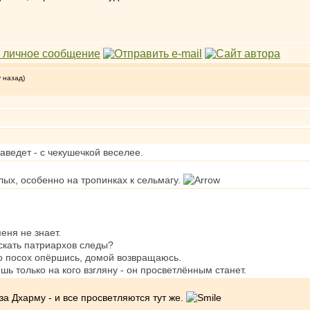
у назад)
заведет - с чекушечкой веселее.
лых, особенно на тропинках к сельмагу.
еня не знает.
скать патриархов следы?
 о посох опёршись, домой возвращаюсь.
шь только на кого взгляну - он просветлённым станет.​
за Дхарму - и все просветляются тут же.