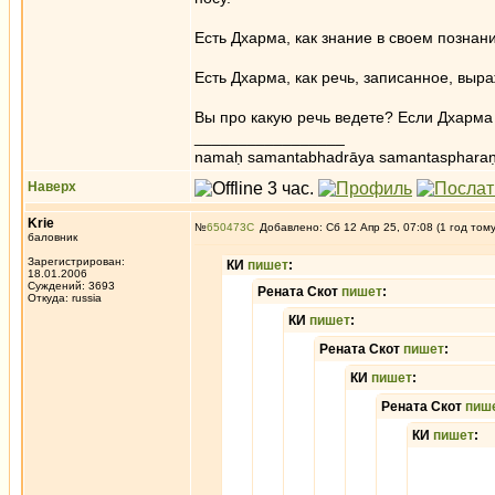
Есть Дхарма, как знание в своем познани
Есть Дхарма, как речь, записанное, выра
Вы про какую речь ведете? Если Дхарма 
_________________
namaḥ samantabhadrāya samantaspharaṇ
Наверх
Krie
№
650473
Добавлено: Сб 12 Апр 25, 07:08 (1 год том
баловник
Зарегистрирован:
КИ
пишет
:
18.01.2006
Суждений: 3693
Рената Скот
пишет
:
Откуда: russia
КИ
пишет
:
Рената Скот
пишет
:
КИ
пишет
:
Рената Скот
пиш
КИ
пишет
: