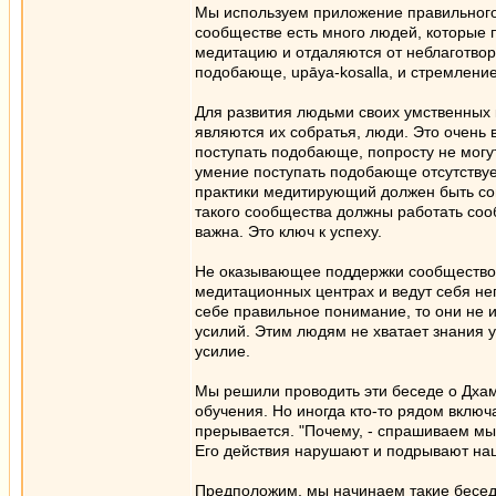
Мы используем приложение правильного
сообществе есть много людей, которые 
медитацию и отдаляются от неблаготворн
подобающе, upāya-kosalla, и стремлени
Для развития людьми своих умственных 
являются их собратья, люди. Это очень 
поступать подобающе, попросту не могу
умение поступать подобающе отсутствуе
практики медитирующий должен быть со
такого сообщества должны работать соо
важна. Это ключ к успеху.
Не оказывающее поддержки сообщество 
медитационных центрах и ведут себя не
себе правильное понимание, то они не
усилий. Этим людям не хватает знания 
усилие.
Мы решили проводить эти беседе о Дхамм
обучения. Но иногда кто-то рядом вклю
прерывается. "Почему, - спрашиваем мы,
Его действия нарушают и подрывают на
Предположим, мы начинаем такие беседе 