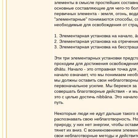
элементы в смысле простейших составны
основные составляющие для чего-то бол
первичных элемента - земля, огонь, вод
"элементарные" понимаются способы, 
необходимые для освобождения от страд
1. Элементарная установка на начало, 
2. Элементарная установка на отречени
3. Элементарная установка на бесстраш
Эти три элементарных установки предст
проходим для достижения освобождения.
dhātu. Начало - это отправная точка дл
начало означает, что мы понимаем необх
мы должны оставить свои неблаготворны
первоначальное усилие. Мы беремся за
совершать благотворные действия - и мы
это с целью достичь nibbāna. Это начало
путь.
Некоторые люди не идут дальше такого в
распознавать свою неблаготворность. Н
природу, у них нет энергии, чтобы остав
тянет их вниз. С возникновением элеме
свои неблаготворные методы и действи