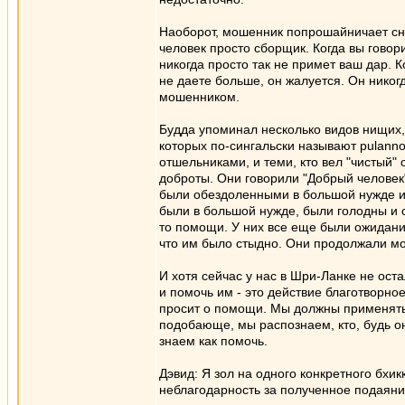
Наоборот, мошенник попрошайничает снов
человек просто сборщик. Когда вы говорит
никогда просто так не примет ваш дар. К
не даете больше, он жалуется. Он нико
мошенником.
Будда упоминал несколько видов нищих, 
которых по-сингальски называют pulan
отшельниками, и теми, кто вел "чистый
доброты. Они говорили "Добрый человек
были обездоленными в большой нужде и
были в большой нужде, были голодны и 
то помощи. У них все еще были ожидания
что им было стыдно. Они продолжали мо
И хотя сейчас у нас в Шри-Ланке не ост
и помочь им - это действие благотворно
просит о помощи. Мы должны применять 
подобающе, мы распознаем, кто, будь о
знаем как помочь.
Дэвид: Я зол на одного конкретного бхик
неблагодарность за полученное подаяние