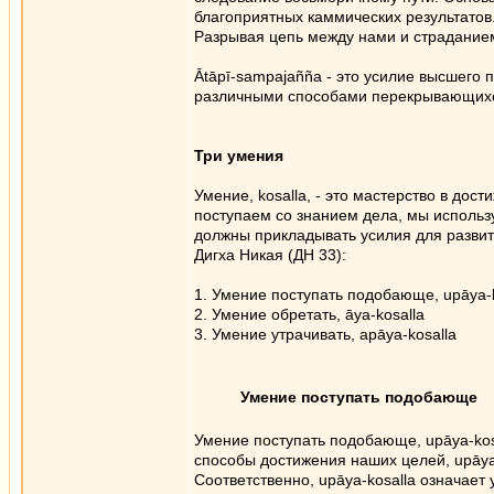
благоприятных каммических результатов
Разрывая цепь между нами и страданием
Ātāpī-sampajañña - это усилие высшего 
различными способами перекрывающихся
Три умения
Умение, kosalla, - это мастерство в дос
поступаем со знанием дела, мы использ
должны прикладывать усилия для разви
Дигха Никая (ДН 33):
1. Умение поступать подобающе, upāya-k
2. Умение обретать, āya-kosalla
3. Умение утрачивать, apāya-kosalla
Умение поступать подобающе
Умение поступать подобающе, upāya-kosa
способы достижения наших целей, upāya
Соответственно, upāya-kosalla означае