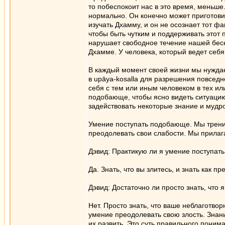
то побеспокоит нас в это время, меньше.
нормально. Он конечно может приготовить
изучать Дхамму, и он не осознает тот фа
чтобы быть чутким и поддерживать этот 
нарушает свободное течение нашей бесе
Дхамме. У человека, который ведет себя
В каждый момент своей жизни мы нуждае
в upāya-kosalla для разрешения повседне
себя с тем или иным человеком в тех ил
подобающе, чтобы ясно видеть ситуацию
задействовать некоторые знание и мудро
Умение поступать подобающе. Мы тренир
преодолевать свои слабости. Мы прилаг
Дэвид: Практикую ли я умение поступать
Да. Знать, что вы злитесь, и знать как 
Дэвид: Достаточно ли просто знать, что 
Нет. Просто знать, что ваше неблаготвор
умение преодолевать свою злость. Знание
их развить. Это суть правильного поним