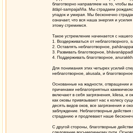
благотворно направляем на то, чтобы выр
ātāpī-sampajañña. Мы страдаем рождаясь
упадок и умирая. Мы бесконечно страда
означает, что вся наша энергия и усили
этому стремимся.
Такое устремление начинается с нашего
1. Воздерживаться от неблаготворного,
2. Оставлять неблаготворное, pahānapp
3. Развивать благотворное, bhāvanāppa
4. Поддерживать благотворное, anurakk
Для понимания этих четырех усилий спе
неблаготворное, akusala, и благотворное,
Основанные на жадности, отвращении и 
причинами неблагоприятных каммически
включают в себя загрязнения, kilesa, и 
как оковы привязывают нас к колесу сущ
десять видов оков, все загрязнения и о
заблуждение. Неблаготворные действия 
страданию и продлевают наше бесконеч
С другой стороны, благотворные действ
следование восьмеричному пути. Основа