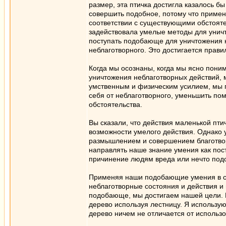
размер, эта птичка достигла казалось б
совершить подобное, потому что примен
соответствии с существующими обстоятел
задействовала умелые методы для унич
поступать подобающе для уничтожения н
неблаготворного. Это достигается прав
Когда мы осознаны, когда мы ясно пони
уничтожения неблаготворных действий, 
умственным и физическим усилием, мы 
себя от неблаготворного, уменьшить по
обстоятельства.
Вы сказали, что действия маленькой пти
возможности умелого действия. Однако 
размышлением и совершением благотвор
направлять наше знание умения как пост
причинение людям вреда или нечто под
Применяя наши подобающие умения в св
неблаготворные состояния и действия и
подобающе, мы достигаем нашей цели. Н
дерево используя лестницу. Я использую
дерево ничем не отличается от использ