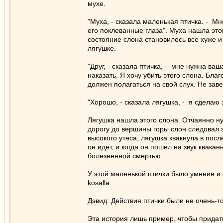
мухе.
"Муха, - сказала маленькая птичка. - М
его поклеванные глаза". Муха нашла этог
состояние слона становилось все хуже и
лягушке.
"Друг, - сказала птичка, - мне нужна в
наказать. Я хочу убить этого слона. Бла
должен полагаться на свой слух. Не зав
"Хорошо, - сказала лягушка, - я сделаю э
Лягушка нашла этого слона. Отчаянно н
дорогу до вершины горы слон следовал з
высокого утеса, лягушка квакнула в посл
он идет, и когда он пошел на звук квака
болезненной смертью.
У этой маленькой птички было умение и 
kosalla.
Дэвид: Действия птички были не очень-т
Эта история лишь пример, чтобы придат