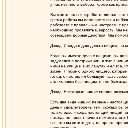
у нас нет иного выбора, кроме как прил
Вы моете полы и сгребаете листья в этом
время работы вы оставляете свои неблаг
работаете с правильным настроем: с upā
необходимо проявлять щедрость. Мы не 
совершаем добрые действия. Мы помог
Дэвид: Иногда я даю деньги нищим, но м
Когда вы имеете дело с нищими, вы долж
задумался о пострижении, я жил с нищим
ними на улице и в их лачугах и ел все, ч
жизни. Я помню одного нищего, который 
голод, он оставлял большую часть своих 
этот человек был нищим, он не был жад
Дэвид: Некоторые нищие вполне разумн
Есть два вида нищих: первые - настоящ
день и удовлетворены тем, сколько бы он
только еды, и когда настоящий нищий го
никогда не просят ничего помимо этого. 
все, что вы хотите дать, он просто прин
недостаточно.