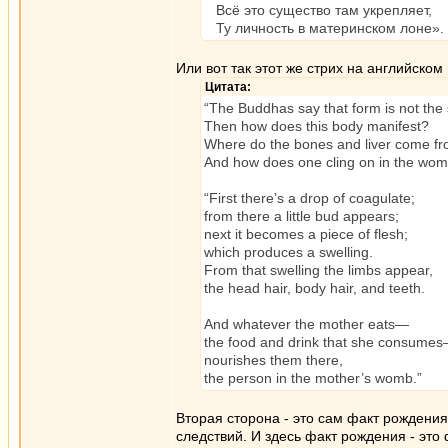
Всё это существо там укрепляет,
Ту личность в материнском лоне».
Или вот так этот же стрих на английском
Цитата:
“The Buddhas say that form is not the 
Then how does this body manifest?
Where do the bones and liver come f
And how does one cling on in the wo
“First there’s a drop of coagulate;
from there a little bud appears;
next it becomes a piece of flesh;
which produces a swelling.
From that swelling the limbs appear,
the head hair, body hair, and teeth.
And whatever the mother eats—
the food and drink that she consume
nourishes them there,
the person in the mother’s womb.”
Вторая сторона - это сам факт рождения
следствий. И здесь факт рождения - это