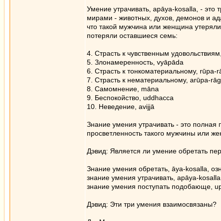
Умение утрачивать, apāya-kosalla, - эт
мирами - животных, духов, демонов и ад
что такой мужчина или женщина утеряли 
потеряли оставшиеся семь:
4. Страсть к чувственным удовольствиям
5. Злонамеренность, vyāpāda
6. Страсть к тонкоматериальному, rūpa-r
7. Страсть к нематериальному, arūpa-rā
8. Самомнение, māna
9. Беспокойство, uddhacca
10. Неведение, avijjā
Знание умения утрачивать - это полная 
просветленность такого мужчины или же
Дэвид: Является ли умение обретать пе
Знание умения обретать, āya-kosalla, оз
знание умения утрачивать, apāya-kosalla
знание умения поступать подобающе, upā
Дэвид: Эти три умения взаимосвязаны?