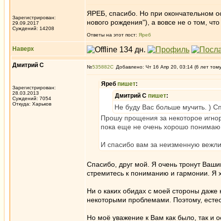
ЯРЕБ, спасибо. Но при окончательном о
Зарегистрирован:
нового рождения"), а вовсе не о том, чт
29.09.2017
Суждений: 14208
Ответы на этот пост:
Яреб
Наверх
Дмитрий С
№
535882
Добавлено: Чт 16 Апр 20, 03:14 (6 лет том
Яреб
пишет
:
Зарегистрирован:
28.03.2013
Дмитрий С
пишет
:
Суждений: 7054
Откуда: Харьков
Не буду Вас больше мучить. ) С
Прошу прощения за некоторое игнор
пока еще не очень хорошо понимаю, 
И спасибо вам за неизменную вежли
Спасибо, друг мой. Я очень тронут Ваши
стремитесь к пониманию и гармонии. Я х
Ни о каких обидах с моей стороны даже
некоторыми проблемами. Поэтому, есте
Но моё уважение к Вам как было, так и 