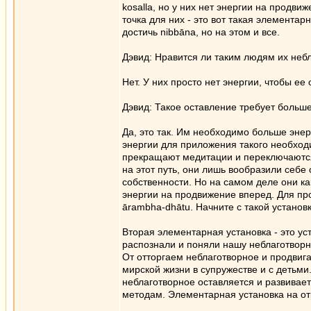
kosalla, но у них нет энергии на продви
точка для них - это вот такая элемента
достичь nibbāna, но на этом и все.
Дэвид: Нравится ли таким людям их неб
Нет. У них просто нет энергии, чтобы ее 
Дэвид: Такое оставление требует больше
Да, это так. Им необходимо больше энер
энергии для приложения такого необходим
прекращают медитации и переключаются 
на этот путь, они лишь вообразили себе 
собственности. Но на самом деле они как
энергии на продвижение вперед. Для пр
ārambha-dhātu. Начните с такой установк
Вторая элементарная установка - это ус
распознали и поняли нашу неблаготворно
От отторгаем неблаготворное и продвиг
мирской жизни в супружестве и с детьм
неблаготворное оставляется и развивае
методам. Элементарная установка на от