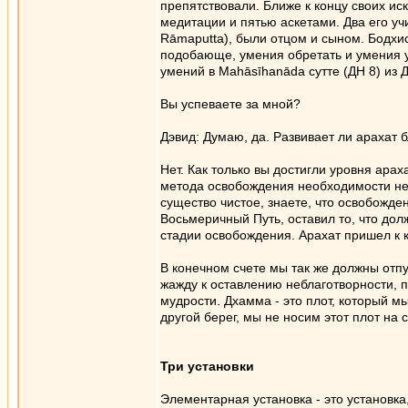
препятствовали. Ближе к концу своих и
медитации и пятью аскетами. Два его уч
Rāmaputta), были отцом и сыном. Бодхис
подобающе, умения обретать и умения ут
умений в Mahāsīhanāda сутте (ДН 8) из 
Вы успеваете за мной?
Дэвид: Думаю, да. Развивает ли арахат 
Нет. Как только вы достигли уровня арах
метода освобождения необходимости нет,
существо чистое, знаете, что освобожде
Восьмеричный Путь, оставил то, что долж
стадии освобождения. Арахат пришел к к
В конечном счете мы так же должны отпу
жажду к оставлению неблаготворности, 
мудрости. Дхамма - это плот, который 
другой берег, мы не носим этот плот на 
Три установки
Элементарная установка - это установк