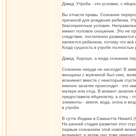
Дэвид: Утроба - это условие, с яйце
Вы отчасти правы. Сознание перерож
причиной для рождения ребенка. Утр
благоприятные условия. Неправильно
имеют половое сношение. Это не при
следствие, постепенно развивается и
являются ребенком, потому что всё
Когда сущность в утробе полностью 
Дэвид: Хорошо, а когда сознание п
Сознание никуда не нисходит. В зав
женщины с мужчиной был секс, може
возникнет вместе с некоторым сгуст
именно зачатие происходит - это за
матери или отца. В момент зачатия 
предоставила яйцеклетку, а отец - 
элементы - земля, вода, огонь и воз
в утробе.
В сутте Индака в Самьютта Никая1 (С
На ранней стадии развития этот сг
первым сознанием этой новой жизни.
возникает, а затем оно тоже умирае