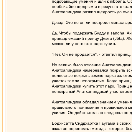
подобающие умения и шли к nibbāna. О
необычайно щедрым и в результате стал 
Анатхапиндика развил щедрость до очень
Дэвид: Это не он ли построил монастырь
Да. Чтобы подержать Будду и saṅgha, Ан
принадлежащий принцу Джета (Jēta). Же
можно ли у него этот парк купить.
"Нет. Он не продается", - ответил принц.
Но велико было желание Анатхапиндики 
Анатхапиндика намеревался покрыть всю
полностью покрыть землю парка золотом
участок земли непокрытым. Когда принц
Анатхапиндики купить этот парк. Принц 
непокрытый Анатхапиндикой участок зем
Анатхапиндика обладал знанием умения 
правильного понимания и правильной м
усилия. Он действительно следовал по д
Бодхисатта Сиддхартха Гаутама в своих 
школ он перенимал методы, которые были