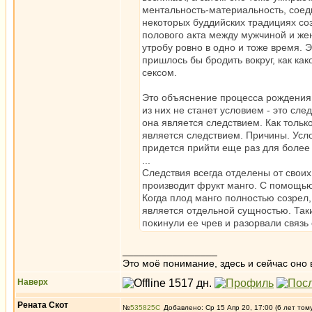
ментальность-материальность, соед
некоторых буддийских традициях со
полового акта между мужчиной и же
утробу ровно в одно и тоже время. 
пришлось бы бродить вокруг, как ка
сексом.
Это объяснение процесса рождения 
из них не станет условием - это сл
она является следствием. Как тольк
является следствием. Причины. Усл
придется прийти еще раз для более
...
Следствия всегда отделены от своих
производит фрукт манго. С помощью
Когда плод манго полностью созрел,
является отдельной сущностью. Так
покинули ее чрев и разорвали связь
_________________
Это моё понимание, здесь и сейчас оно в
Наверх
Рената Скот
№
535825
Добавлено: Ср 15 Апр 20, 17:00 (6 лет том