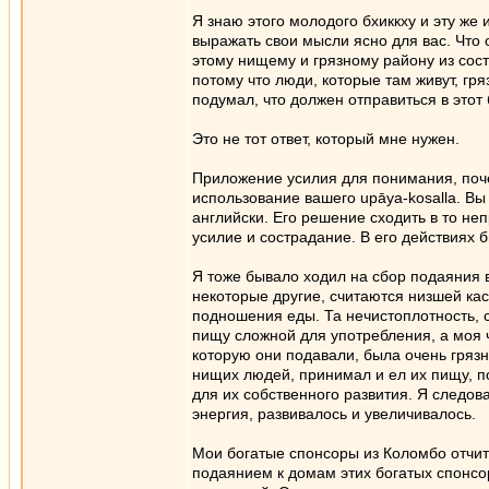
Я знаю этого молодого бхиккху и эту же 
выражать свои мысли ясно для вас. Что о
этому нищему и грязному району из сост
потому что люди, которые там живут, гря
подумал, что должен отправиться в этот
Это не тот ответ, который мне нужен.
Приложение усилия для понимания, почем
использование вашего upāya-kosalla. Вы 
английски. Его решение сходить в то н
усилие и сострадание. В его действиях б
Я тоже бывало ходил на сбор подаяния 
некоторые другие, считаются низшей кас
подношения еды. Та нечистоплотность, с
пищу сложной для употребления, а моя 
которую они подавали, была очень грязн
нищих людей, принимал и ел их пищу, по
для их собственного развития. Я следова
энергия, развивалось и увеличивалось.
Мои богатые спонсоры из Коломбо отчит
подаянием к домам этих богатых спонсор