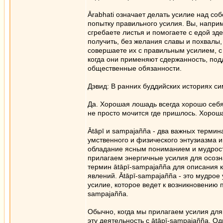
Ārabhati означает делать усилие над с
попытку правильного усилия. Вы, наприм
сгребаете листья и помогаете с едой зд
получить, без желания славы и похвалы
совершаете их с правильным усилием, с
когда они применяют сдержанность, по
общественные обязанности.
Дэвид: В ранних буддийских историях с
Да. Хорошая лошадь всегда хорошо себя в
не просто мочится где пришлось. Хорош
Ātāpī и sampajañña - два важных термин
умственного и физического энтузиазма и
обладание ясным пониманием и мудрость
прилагаем энергичные усилия для осозна
термин ātāpī-sampajañña для описания 
явлений. Ātāpī-sampajañña - это мудро
усилие, которое ведет к возникновению 
sampajañña.
Обычно, когда мы прилагаем усилия для
эту деятельность с ātāpī-sampajañña. О