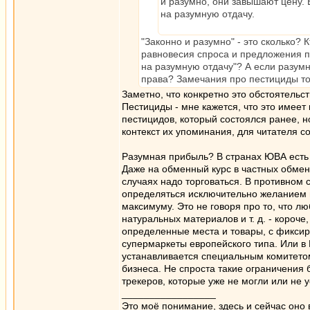
и разумно, они завышают цену.
на разумную отдачу.
"Законно и разумно" - это сколько?
равновесия спроса и предложения по
на разумную отдачу"? А если разумн
права? Замечания про пестициды т
Заметно, что конкретно это обстоятельс
Пестициды - мне кажется, что это имеет
пестицидов, который состоялся ранее, н
контекст их упоминания, для читателя 
Разумная прибыль? В странах ЮВА есть т
Даже на обменный курс в частных обменни
случаях надо торговаться. В противном 
определяться исключительно желанием 
максимуму. Это не говоря про то, что лю
натуральных материалов и т. д. - короче,
определенные места и товары, с фиксир
супермаркеты европейского типа. Или в 
устанавливается специальным комитетом,
бизнеса. Не спроста такие ограничения 
трекеров, которые уже не могли или не 
_________________
Это моё понимание, здесь и сейчас оно в