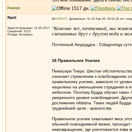
Это моё понимание, здесь и сейчас оно в
Наверх
Яреб
№
536907
Добавлено: Чт 23 Апр 20, 00:01 (6 лет том
"Конечно же, почтенный, мы живем в
Зарегистрирован: 11.05.2017
Суждений: 1213
смешанные друг с другом вода и мол
Откуда: Беларусь
Почтенный Ануруддха - Cūḷagosinga сутта
16 Правильное Усилие
Пемасири Тхера: Шестое обстоятельство
означает стремление к освобождению от 
правильному усилию, зависело от уров
нацелены на уменьшение страдания в и
небесном. Поэтому Будда обучал таких 
умеренного уровня освобождения. Други
достижение nibbāna. Таких людей Будда
труднейшей цели - арахатства.
Правильное усилие охватывает весь это
обычной повседневной жизни, проходит ч
невозвращение, где уничтожается язва ж