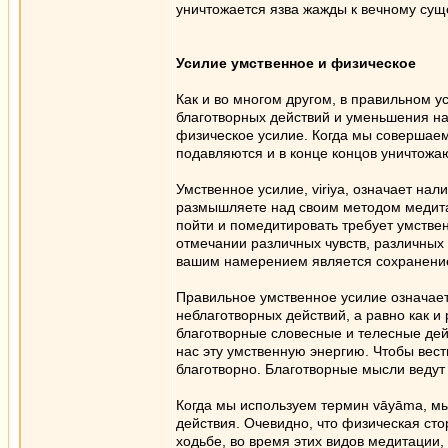
уничтожается язва жажды к вечному сущ
Усилие умственное и физическое
Как и во многом другом, в правильном 
благотворных действий и уменьшения на
физическое усилие. Когда мы совершаем
подавляются и в конце концов уничтожа
Умственное усилие, viriya, означает на
размышляете над своим методом медитац
пойти и помедитировать требует умстве
отмечании различных чувств, различных 
вашим намерением является сохранени
Правильное умственное усилие означае
неблаготворных действий, а равно как и
благотворные словесные и телесные дей
нас эту умственную энергию. Чтобы вес
благотворно. Благотворные мысли ведут
Когда мы используем термин vāyāma, мы
действия. Очевидно, что физическая ст
ходьбе, во время этих видов медитации,