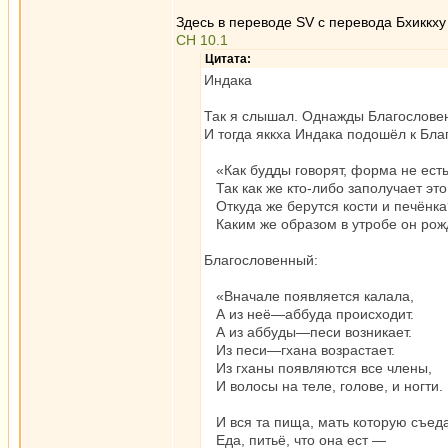
Здесь в переводе SV с перевода Бхиккху
СН 10.1
Цитата:
Индака
Так я слышал. Однажды Благословен
И тогда яккха Индака подошёл к Бла
«Как будды говорят, форма не есть
Так как же кто-либо заполучает это
Откуда же берутся кости и печёнка
Каким же образом в утробе он рож
Благословенный:
«Вначале появляется калала,
А из неё—аббуда происходит.
А из аббуды—песи возникает.
Из песи—гхана возрастает.
Из гханы появляются все члены,
И волосы на теле, голове, и ногти.
И вся та пища, мать которую съед
Еда, питьё, что она ест —