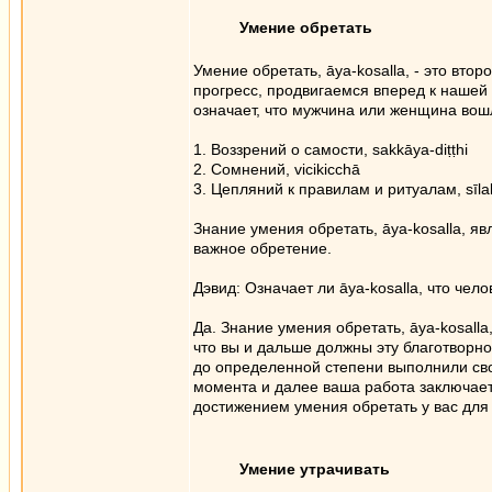
Умение обретать
Умение обретать, āya-kosalla, - это вто
прогресс, продвигаемся вперед к нашей
означает, что мужчина или женщина вошл
1. Воззрений о самости, sakkāya-diṭṭhi
2. Сомнений, vicikicchā
3. Цепляний к правилам и ритуалам, sīl
Знание умения обретать, āya-kosalla, я
важное обретение.
Дэвид: Означает ли āya-kosalla, что чел
Да. Знание умения обретать, āya-kosalla
что вы и дальше должны эту благотворнос
до определенной степени выполнили свою
момента и далее ваша работа заключаетс
достижением умения обретать у вас для 
Умение утрачивать