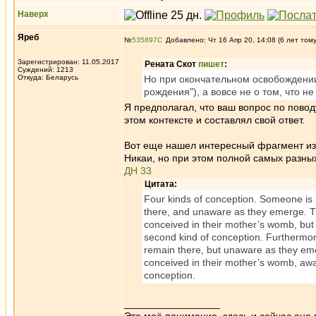
Наверх
Яреб
№
535897
Добавлено: Чт 16 Апр 20, 14:08 (6 лет том
Зарегистрирован: 11.05.2017
Рената Скот
пишет
:
Суждений: 1213
Откуда: Беларусь
Но при окончательном освобождении
рождения"), а вовсе не о том, что н
Я предполагал, что ваш вопрос по поводу
этом контексте и составлял свой ответ.
Вот еще нашел интересный фрагмент из 
Никаи, но при этом полной самых разны
ДН 33
Цитата:
Four kinds of conception. Someone is
there, and unaware as they emerge. Th
conceived in their mother’s womb, but
second kind of conception. Furthermo
remain there, but unaware as they eme
conceived in their mother’s womb, awa
conception.
_________________