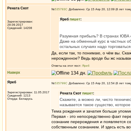
Рената Скот
№
535793
Добавлено: Ср 15 Апр 20, 12:09 (6 лет том
Яреб
пишет
:
Зарегистрирован:
29.09.2017
Суждений: 14208
Разумная прибыль? В странах ЮВА ес
Даже на обменный курс в частных обм
остальных случаях надо торговаться
Да, если так, то понимаю, о чём вы. Ск
нерожденное? Ведь вроде бы жс называе
Ответы на этот пост:
Яреб
Наверх
Яреб
№
535799
Добавлено: Ср 15 Апр 20, 12:54 (6 лет том
Зарегистрирован: 11.05.2017
Рената Скот
пишет
:
Суждений: 1213
Откуда: Беларусь
Скажите, а можно ли, чисто технич
называется такое существо, которое
Тема рождения и зачатия больше упомина
Первая - это непосредственно факт пере
сознание перерождения и появляется соб
собственным сознанием. И здесь есть вот