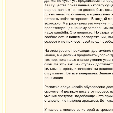
Да. Мы по чуть-чуть продвигаемся впер
Как существа привязанные к колесу суще
еще оставляем то, что должно быть оста
правильного понимания, мы действуем на
оставить неблаготворность. В каждый м
возможно. Мы развиваем это умение, что
препятствующая нашему samādhi, мы зна
наше samādhi. Это непросто. Но старате
вообще есть в нашем распоряжении, мы 
созреет и не принесет свой плод - свобо
На этом уровне происходит достижение 
менее, мы должны продолжать упорно тр
тех пор, пока наше знание умения утрач
оков. На этой высшей ступени достигает
сильные стороны и качества, ни оставля
отсутствует . Вы все завершили. Знание
понимания.
Развитие apāya-kosalla обусловлено дост
сможете. И целиком весь этот процесс н
умения поступать подобающе - это прич
становлению наконец арахатом. Вот как
У нас есть множество историй из време