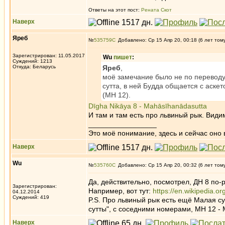
Ответы на этот пост:
Рената Скот
Наверх
Яреб
№
535759
Добавлено: Ср 15 Апр 20, 00:18 (6 лет том
Зарегистрирован: 11.05.2017
Wu
пишет
:
Суждений: 1213
Откуда: Беларусь
Яреб
,
моё замечание было не по переводу
сутта, в ней Будда общается с аске
(МН 12).
Dīgha Nikāya 8 - Mahāsīhanādasutta
И там и там есть про львиный рык. Види
_________________
Это моё понимание, здесь и сейчас оно в
Наверх
Wu
№
535760
Добавлено: Ср 15 Апр 20, 00:32 (6 лет том
Да, действительно, посмотрел, ДН 8 по-
Зарегистрирован:
Например, вот тут:
https://en.wikipedia
04.12.2014
Суждений: 419
P.S. Про львиный рык есть ещё Малая су
сутты", с соседними номерами, МН 12 - 
Наверх