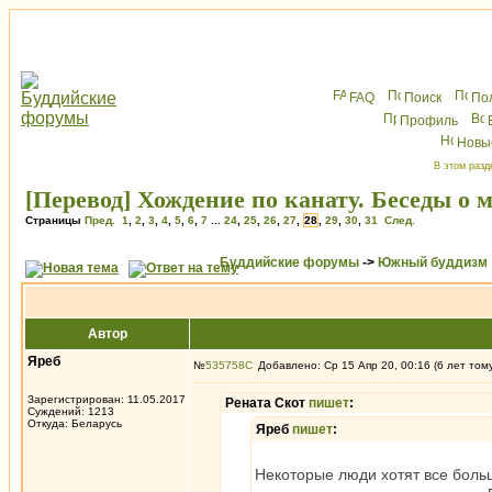
FAQ
Поиск
По
Профиль
Новы
В этом разд
[Перевод] Хождение по канату. Беседы о
Страницы
Пред.
1
,
2
,
3
,
4
,
5
,
6
,
7
...
24
,
25
,
26
,
27
,
28
,
29
,
30
,
31
След.
Буддийские форумы
->
Южный буддизм
Автор
Яреб
№
535758
Добавлено: Ср 15 Апр 20, 00:16 (6 лет том
Зарегистрирован: 11.05.2017
Рената Скот
пишет
:
Суждений: 1213
Откуда: Беларусь
Яреб
пишет
:
Некоторые люди хотят все боль