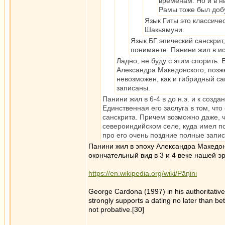
временам. Но и в н
Рамы тоже был доб
Язык Гиты это классиче
Шакьямуни.
Язык БГ эпический санскрит,
понимаете. Панини жил в и
Ладно, не буду с этим спорить. 
Александра Македонского, позж
невозможен, как и гибридный сан
записаны.
Панини жил в 6-4 в до н.э. и к созд
Единственная его заслуга в том, чт
санскрита. Причем возможно даже, ч
североиндийском селе, куда имел п
про его очень поздние полные запис
Панини жил в эпоху Александра Македон
окончательный вид в 3 и 4 веке нашей э
https://en.wikipedia.org/wiki/Pāṇini
George Cardona (1997) in his authoritative 
strongly supports a dating no later than b
not probative.[30]