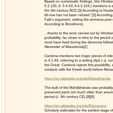
Based on numismatic findings, Von Hinüber 
5.2.120, A. 5.4.43, A 4.3.153,) mentions a s
the 4th-century BCE.[3] According to Hoube
till now has not been refuted."[3] According
Falk's argument, setting the terminus post 
According to Bronkhorst,
...thanks to the work carried out by Hinübe
probability, far closer in time to the perio
must have lived during the decennia followi
Alexander of Macedonia[2]
Cardona mentions two major pieces of inter
in 4.1.49, referring to a writing (lipi) c.q.
the Great. Cardona rejects this possibilit
contacts with the Greek world before Alexa
https://en.wikipedia.org/wiki/Mahabharata
The bulk of the Mahābhārata was probably 
preserved parts not much older than around
period (c. 4th century CE).[8][9]
https://en.wikipedia.org/wiki/Ramayana
Scholarly estimates for the earliest stage of