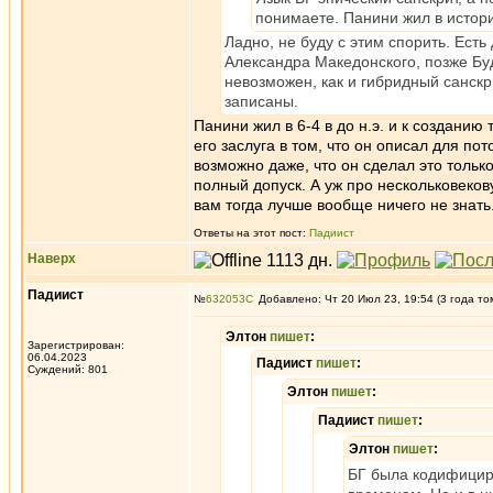
понимаете. Панини жил в истор
Ладно, не буду с этим спорить. Есть
Александра Македонского, позже Бу
невозможен, как и гибридный санскри
записаны.
Панини жил в 6-4 в до н.э. и к созданию
его заслуга в том, что он описал для п
возможно даже, что он сделал это тольк
полный допуск. А уж про нескольковеков
вам тогда лучше вообще ничего не знать
Ответы на этот пост:
Падиист
Наверх
Падиист
№
632053
Добавлено: Чт 20 Июл 23, 19:54 (3 года то
Элтон
пишет
:
Зарегистрирован:
06.04.2023
Падиист
пишет
:
Суждений: 801
Элтон
пишет
:
Падиист
пишет
:
Элтон
пишет
:
БГ была кодифицир