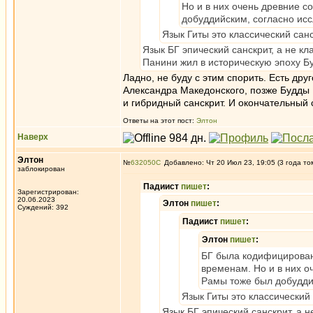
Но и в них очень древние с
добуддийским, согласно ис
Язык Гиты это классический сан
Язык БГ эпический санскрит, а не кл
Панини жил в историческую эпоху Б
Ладно, не буду с этим спорить. Есть дру
Александра Македонского, позже Будды 
и гибридный санскрит. И окончательный с
Ответы на этот пост:
Элтон
Наверх
Элтон
№
632050
Добавлено: Чт 20 Июл 23, 19:05 (3 года то
заблокирован
Падиист
пишет
:
Зарегистрирован:
20.06.2023
Элтон
пишет
:
Суждений: 392
Падиист
пишет
:
Элтон
пишет
:
БГ была кодифицирован
временам. Но и в них о
Рамы тоже был добудди
Язык Гиты это классический
Язык БГ эпический санскрит, а н