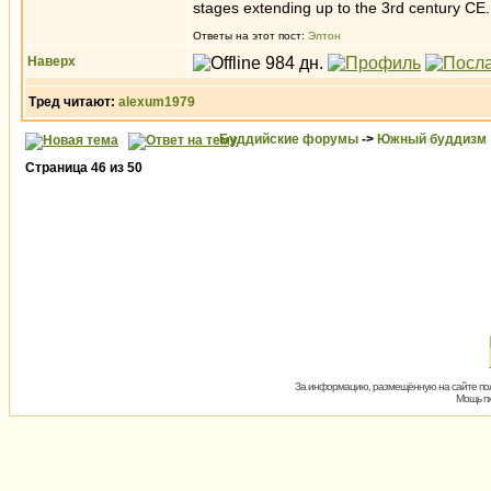
stages extending up to the 3rd century CE.
Ответы на этот пост:
Элтон
Наверх
Тред читают:
alexum1979
Буддийские форумы
->
Южный буддизм
Страница
46
из
50
За информацию, размещённую на сайте пол
Мощь пх