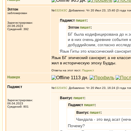
Элтон
№
632043
Добавлено: Чт 20 Июл 23, 15:40 (3 года то
заблокирован
Падиист
пишет
:
Зарегистрирован:
20.06.2023
Элтон
пишет
:
Суждений: 392
БГ была кодифицирована до н.э
и в них очень древние события 
добуддийским, согласно исслед
Язык Гиты это классический санскри
Язык БГ эпический санскрит, а не класс
жил в историческую эпоху Будды.
Ответы на этот пост:
Падиист
Наверх
Падиист
№
632045
Добавлено: Чт 20 Июл 23, 16:24 (3 года то
Вантус
пишет
:
Зарегистрирован:
06.04.2023
Падиист
пишет
:
Суждений: 801
Вантус
пишет
:
Чандала - это вид асат (неч
Почему?