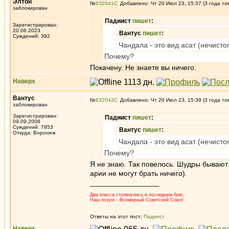
Элтон
№
632041
Добавлено: Чт 20 Июл 23, 15:37 (3 года то
заблокирован
Падиист
пишет
:
Зарегистрирован:
20.06.2023
Вантус
пишет
:
Суждений: 392
Чандала - это вид асат (нечисто
Почему?
Покачену. Не знаете вы ничего.
Наверх
Вантус
№
632042
Добавлено: Чт 20 Июл 23, 15:39 (3 года то
заблокирован
Зарегистрирован:
Падиист
пишет
:
09.09.2008
Суждений: 7953
Вантус
пишет
:
Откуда: Воронеж
Чандала - это вид асат (нечисто
Почему?
Я не знаю. Так повелось. Шудры бывают с
арии не могут брать ничего).
_________________
Два класса столкнулись в последнем бою;
Наш лозунг - Всемирный Советский Союз!
Ответы на этот пост:
Падиист
Наверх