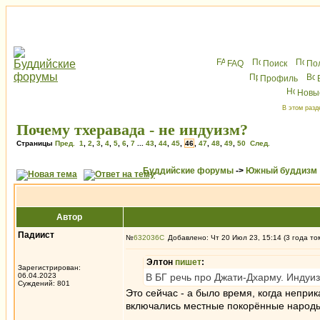
FAQ
Поиск
По
Профиль
Новы
В этом разд
Почему тхеравада - не индуизм?
Страницы
Пред.
1
,
2
,
3
,
4
,
5
,
6
,
7
...
43
,
44
,
45
,
46
,
47
,
48
,
49
,
50
След.
Буддийские форумы
->
Южный буддизм
Автор
Падиист
№
632036
Добавлено: Чт 20 Июл 23, 15:14 (3 года то
Элтон
пишет
:
Зарегистрирован:
06.04.2023
В БГ речь про Джати-Дхарму. Индуиз
Суждений: 801
Это сейчас - а было время, когда непри
включались местные покорённые народы.