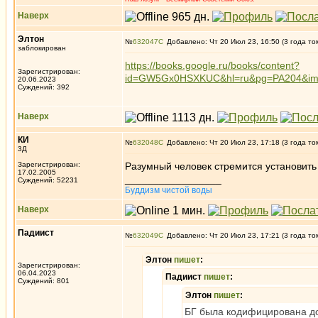
Наверх
Элтон
№
632047
Добавлено: Чт 20 Июл 23, 16:50 (3 года то
заблокирован
https://books.google.ru/books/content?
Зарегистрирован:
id=GW5Gx0HSXKUC&hl=ru&pg=PA204&i
20.06.2023
Суждений: 392
Наверх
КИ
№
632048
Добавлено: Чт 20 Июл 23, 17:18 (3 года то
3Д
Зарегистрирован:
Разумный человек стремится установить и
17.02.2005
_________________
Суждений: 52231
Буддизм чистой воды
Наверх
Падиист
№
632049
Добавлено: Чт 20 Июл 23, 17:21 (3 года то
Элтон
пишет
:
Зарегистрирован:
06.04.2023
Падиист
пишет
:
Суждений: 801
Элтон
пишет
:
БГ была кодифицирована до