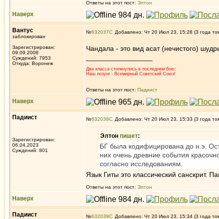
Ответы на этот пост:
Элтон
Наверх
Вантус
№
632037
Добавлено: Чт 20 Июл 23, 15:28 (3 года то
заблокирован
Зарегистрирован:
Чандала - это вид асат (нечистого) шудр
09.09.2008
_________________
Суждений: 7953
Откуда: Воронеж
Два класса столкнулись в последнем бою;
Наш лозунг - Всемирный Советский Союз!
Ответы на этот пост:
Падиист
Наверх
Падиист
№
632038
Добавлено: Чт 20 Июл 23, 15:33 (3 года то
Элтон
пишет
:
Зарегистрирован:
06.04.2023
БГ была кодифицирована до н.э. Ос
Суждений: 801
них очень древние события красочн
согласно исследованиям.
Язык Гиты это классический санскрит. П
Ответы на этот пост:
Элтон
Наверх
Падиист
№
632039
Добавлено: Чт 20 Июл 23, 15:34 (3 года то