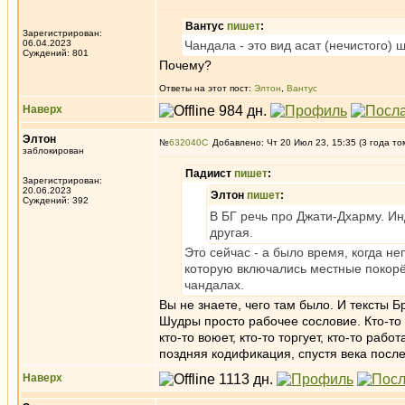
Вантус
пишет
:
Зарегистрирован:
06.04.2023
Чандала - это вид асат (нечистого) 
Суждений: 801
Почему?
Ответы на этот пост:
Элтон
,
Вантус
Наверх
Элтон
№
632040
Добавлено: Чт 20 Июл 23, 15:35 (3 года то
заблокирован
Падиист
пишет
:
Зарегистрирован:
20.06.2023
Элтон
пишет
:
Суждений: 392
В БГ речь про Джати-Дхарму. Ин
другая.
Это сейчас - а было время, когда н
которую включались местные покорё
чандалах.
Вы не знаете, чего там было. И тексты 
Шудры просто рабочее сословие. Кто-то в
кто-то воюет, кто-то торгует, кто-то раб
поздняя кодификация, спустя века посл
Наверх