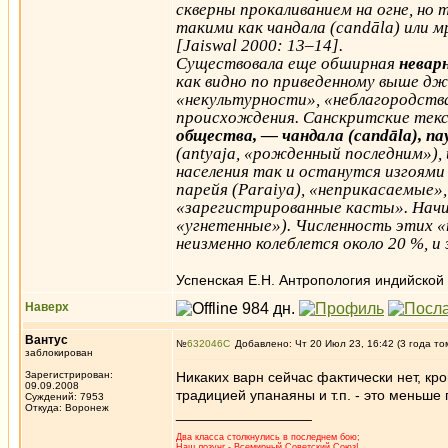
скверны прокаливанием на огне, но 
такими как чандала (candāla) или 
[Jaiswal 2000: 13–14].
Существовала еще обширная
невар
как видно по приведенному выше дж
«некультурности», «неблагородства
происхождения. Санскритские тек
общества, — чандала (candāla), п
(antyaja, «рожденный последним»), 
населения так и останутся изгоями 
парейя (Paraiya), «неприкасаемые»,
«зарегистрированные касты». Начиная
«угнетенные»). Численность этих «
неизменно колеблется около 20 %, и
Успенская Е.Н. Антропология индийской 
Наверх
Вантус
№
632046
Добавлено: Чт 20 Июл 23, 16:42 (3 года то
заблокирован
Зарегистрирован:
Никаких варн сейчас фактически нет, кр
09.09.2008
традицией упанаяны и т.п. - это меньше
Суждений: 7953
Откуда: Воронеж
_________________
Два класса столкнулись в последнем бою;
Наш лозунг - Всемирный Советский Союз!