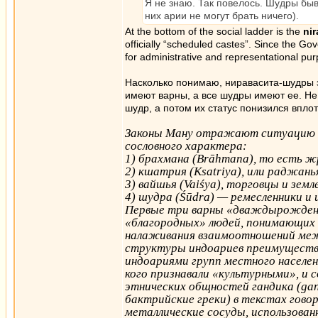
Я не знаю. Так повелось. Шудры быва
них арии не могут брать ничего).
At the bottom of the social ladder is the
nir
officially “scheduled castes”. Since the Gov
for administrative and representational pu
Насколько понимаю, ниравасита-шудры 
имеют варны, а все шудры имеют ee. Не
шудр, а потом их статус понизился впло
Законы Ману отражают ситуацию на
сословного характера:
1) брахмана (Brāhmana), то есть ж
2) кшатрия (Ksatriya), или раджань
3) вайшья (Vaiśya), торговцы и земл
4) шудра (Śūdra) — ремесленники 
Первые три варны «дваждырожденн
«благородных» людей, понимающих 
налаживания взаимоотношений меж
структуры индоариев преимуществе
индоариями групп местного населени
кого признавали «культурными», и с
этнических общностей гандика (gand
бактрийские греки) в текстах говор
металлические сосуды, использова