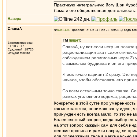
Практикую интегральную йогу Шри Ауроб
Лама и его общественная деятельность.
Наверх
СлаваА
№
636343
Добавлено: Сб 11 Ноя 23, 09:38 (3 года то
ТМ
пишет
:
Зарегистрирован:
31.10.2017
СлаваА, ну вот если негр на плантац
Суждений: 18720
рационализация ака психологическа
Откуда: Москва
соблюдением религиозных норм 2) у
с замыслом буддизма и он его прид
Я исключаю вариант 2 сразу. Это н
начала, чтобы обосновать его прим
Со всем остальным точно так же. Со
рамках уголовного кодекса, рациона
Конкретно в этой сутте про умеренность 
как мне кажется, понимаю вашу идею, чт
принужден есть всегда мало, то это не 
Более сложный вопрос, когда выбор есть
на этот вопрос каждый сам для себя инд
жесткие правила и рамки навряд ли прим
для поддержания тела в максимально зд