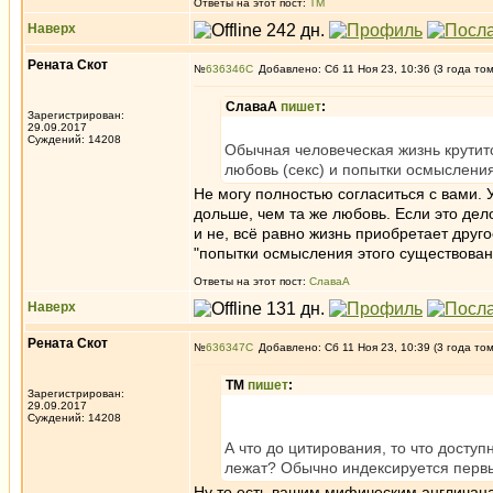
Ответы на этот пост:
ТМ
Наверх
Рената Скот
№
636346
Добавлено: Сб 11 Ноя 23, 10:36 (3 года то
СлаваА
пишет
:
Зарегистрирован:
29.09.2017
Суждений: 14208
Обычная человеческая жизнь крутитс
любовь (секс) и попытки осмысления
Не могу полностью согласиться с вами. 
дольше, чем та же любовь. Если это дел
и не, всё равно жизнь приобретает друг
"попытки осмысления этого существовани
Ответы на этот пост:
СлаваА
Наверх
Рената Скот
№
636347
Добавлено: Сб 11 Ноя 23, 10:39 (3 года то
ТМ
пишет
:
Зарегистрирован:
29.09.2017
Суждений: 14208
А что до цитирования, то что доступ
лежат? Обычно индексируется первы
Ну то есть вашим мифическим англичана