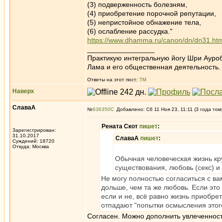
(3) подверженность болезням,
(4) приобретение порочной репутации,
(5) непристойное обнажение тела,
(6) ослабление рассудка."
https://www.dhamma.ru/canon/dn/dn31.ht
_________________
Практикую интегральную йогу Шри Ауроб
Лама и его общественная деятельность.
Ответы на этот пост:
ТМ
Наверх
СлаваА
№
636350
Добавлено: Сб 11 Ноя 23, 11:11 (3 года том
Рената Скот
пишет
:
Зарегистрирован:
31.10.2017
СлаваА
пишет
:
Суждений: 18720
Откуда: Москва
Обычная человеческая жизнь кру
существования, любовь (секс) и
Не могу полностью согласиться с ва
дольше, чем та же любовь. Если это
если и не, всё равно жизнь приобре
отпадают "попытки осмысления этого
Согласен. Можно дополнить увлеченность