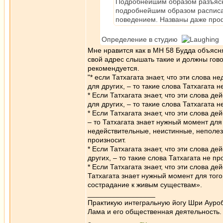
Подробнейшим образом разъяснено
подробнейшим образом расписан
поведением. Названы даже проф
Определение в студию
Мне нравится как в МН 58 Будда объясня
свой адрес слышать такие и должны гово
рекомендуется.
"* если Татхагата знает, что эти слова
для других, – то такие слова Татхагата н
* Если Татхагата знает, что эти слова д
для других, – то такие слова Татхагата н
* Если Татхагата знает, что эти слова д
– то Татхагата знает нужный момент для 
недействительные, неистинные, неполезн
произносит.
* Если Татхагата знает, что эти слова д
других, – то такие слова Татхагата не пр
* Если Татхагата знает, что эти слова д
Татхагата знает нужный момент для того
сострадание к живым существам».
_________________
Практикую интегральную йогу Шри Ауроб
Лама и его общественная деятельность.