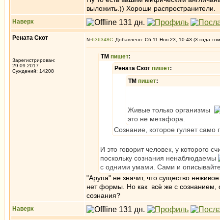
выложить.)) Хороши распространители.
Наверх
Рената Скот
№
636348
Добавлено: Сб 11 Ноя 23, 10:43 (3 года то
ТМ
пишет
:
Зарегистрирован:
29.09.2017
Рената Скот
пишет
:
Суждений: 14208
ТМ
пишет
:
Живые только организмы
это не метафора.
Сознание, которое гуляет само п
И это говорит человек, у которого с
поскольку сознания ненаблюдаемы
с одними умами. Сами и описывайте
"Арупа" не значит, что существо неживо
нет формы. Но как всё же с сознанием,
сознания?
Наверх