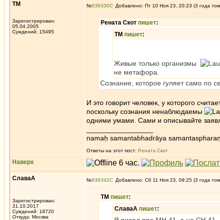
ТМ
№
636330
Добавлено: Пт 10 Ноя 23, 20:23 (3 года то
Зарегистрирован:
Рената Скот
пишет
:
05.04.2005
Суждений: 15495
ТМ
пишет
:
Живые только организмы
не метафора.
Сознание, которое гуляет само по се
И это говорит человек, у которого счита
поскольку сознания ненаблюдаемы
одними умами. Сами и описывайте заяв
_________________
namaḥ samantabhadrāya samantaspharaṇ
Ответы на этот пост:
Рената Скот
Наверх
СлаваА
№
636342
Добавлено: Сб 11 Ноя 23, 09:25 (3 года то
ТМ
пишет
:
Зарегистрирован:
31.10.2017
СлаваА
пишет
:
Суждений: 18720
Откуда: Москва