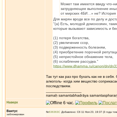
Может там имеется ввиду что-н
затрудняющее выполнение иных
от мирских 4БИ…» не? История 
Для мирян вроде все по делу и дос
"(а) Есть, молодой домохозяин, та
которые вызывают зависимость и бе
(1) потеря богатства,
(2) увеличение ссор,
(3) подверженность болезням,
(4) приобретение порочной репутац
(5) непристойное обнажение тела,
(6) ослабление рассудка."
https://www.dhamma.ru/canon/dn/dn3
Так тут как раз про бухать как не в себ
алкоголь- когда хим вещество соприкаса
последствиям.
_________________
namaḥ samantabhadrāya samantaspharaṇ
Наверх
Вантус
№
636363
Добавлено: Сб 11 Ноя 23, 19:37 (3 года то
заблокирован