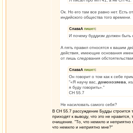
Я писал про МН 41, а не СН 41.
Ок. Но его там все равно нет. Есть
индийского общества того времени.
СлаваА
пишет
:
И почему буддизм должен быть
А пять правил относятся к вашим д
действия, имеющие основания именн
от лишь следования обстоятельствам
СлаваА
пишет
:
Он говорит о том как к себе при
"«Я научу вас,
домохозяева
, и
я буду говорить»."
СН 55.7
Не насиловать самого себя?
В СН 55.7 рассуждение Будды строится 
приходят к выводу, что это не нравится, 
очищение. "То, что немило и неприятно 
что немило и неприятно мне?"
_________________