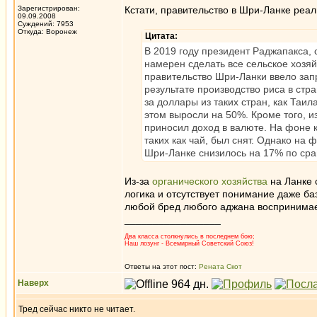
Зарегистрирован:
Кстати, правительство в Шри-Ланке реа
09.09.2008
Суждений: 7953
Откуда: Воронеж
Цитата:
В 2019 году президент Раджапакса, 
намерен сделать все сельское хозяй
правительство Шри-Ланки ввело запр
результате производство риса в стр
за доллары из таких стран, как Таи
этом выросли на 50%. Кроме того, и
приносил доход в валюте. На фоне к
таких как чай, был снят. Однако на
Шри-Ланке снизилось на 17% по ср
Из-за
органического хозяйства
на Ланке 
логика и отсутствует понимание даже б
любой бред любого аджана воспринимае
_________________
Два класса столкнулись в последнем бою;
Наш лозунг - Всемирный Советский Союз!
Ответы на этот пост:
Рената Скот
Наверх
Тред сейчас никто не читает.