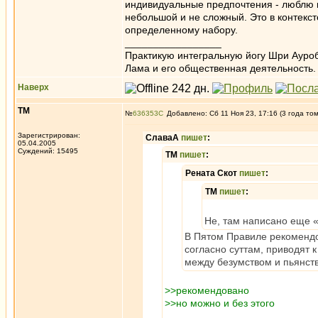
индивидуальные предпочтения - люблю к
небольшой и не сложный. Это в контексте
определенному набору.
_________________
Практикую интегральную йогу Шри Ауроб
Лама и его общественная деятельность.
Наверх
ТМ
№
636353
Добавлено: Сб 11 Ноя 23, 17:16 (3 года то
Зарегистрирован:
СлаваА
пишет
:
05.04.2005
Суждений: 15495
ТМ
пишет
:
Рената Скот
пишет
:
ТМ
пишет
:
Не, там написано еще «
В Пятом Правиле рекомендо
согласно суттам, приводят к
между безумством и пьянств
>>рекомендовано
>>но можно и без этого