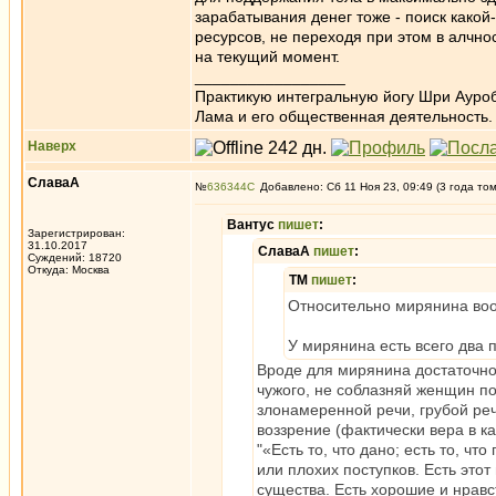
зарабатывания денег тоже - поиск како
ресурсов, не переходя при этом в алчно
на текущий момент.
_________________
Практикую интегральную йогу Шри Ауроб
Лама и его общественная деятельность.
Наверх
СлаваА
№
636344
Добавлено: Сб 11 Ноя 23, 09:49 (3 года то
Вантус
пишет
:
Зарегистрирован:
31.10.2017
СлаваА
пишет
:
Суждений: 18720
Откуда: Москва
ТМ
пишет
:
Относительно мирянина во
У мирянина есть всего два п
Вроде для мирянина достаточно 
чужого, не соблазняй женщин по
злонамеренной речи, грубой ре
воззрение (фактически вера в 
"«Есть то, что дано; есть то, чт
или плохих поступков. Есть этот
существа. Есть хорошие и нравс