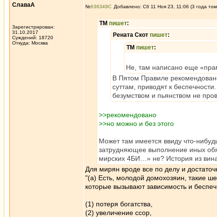
СлаваА
№
636349
Добавлено: Сб 11 Ноя 23, 11:06 (3 года том
ТМ
пишет
:
Зарегистрирован:
31.10.2017
Рената Скот
пишет
:
Суждений: 18720
Откуда: Москва
ТМ
пишет
:
Не, там написано еще «прам
В Пятом Правиле рекомендовано
суттам, приводят к беспечности.
безумством и пьянством не пров
>>рекомендовано
>>но можно и без этого
Может там имеется ввиду что-нибуд
затрудняющее выполнение иных обя
мирских 4БИ…» не? История из вина
Для мирян вроде все по делу и достато
"(а) Есть, молодой домохозяин, такие 
которые вызывают зависимость и беспеч
(1) потеря богатства,
(2) увеличение ссор,