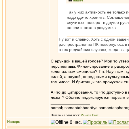
ТМ
пишет
:
Так у них активность не только
надо где-то хранить. Соглашения
случиться поворот в другое русл
нашли и пока в раздумьях.
Ну вот и славно. Хоть с одной ваше
распространение ПК повернулось в к
в тех редчайших случаях, когда вы 
С ерундой в вашей голове? Мои то утвер
перспективы. Финансирование и распрос
колониализм сменился? Т.н. Научным, к
силой, а наукой, передовыми культурным
том числе. И британцы это прочухали ещ
А что до цитирования, то что доступно в
лежат? Обычно индексируется первым во
_________________
namaḥ samantabhadrāya samantaspharaṇ
Ответы на этот пост:
Рената Скот
Наверх