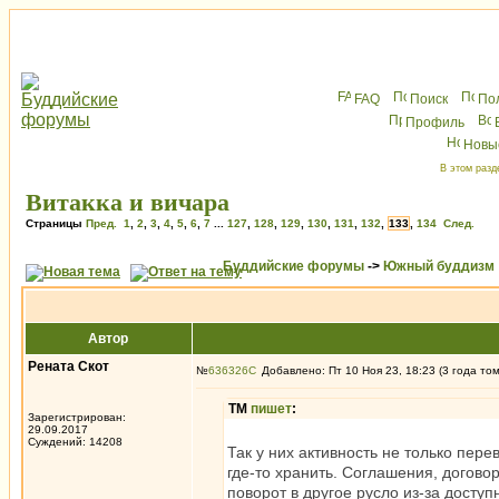
FAQ
Поиск
По
Профиль
Новы
В этом разд
Витакка и вичара
Страницы
Пред.
1
,
2
,
3
,
4
,
5
,
6
,
7
...
127
,
128
,
129
,
130
,
131
,
132
,
133
,
134
След.
Буддийские форумы
->
Южный буддизм
Автор
Рената Скот
№
636326
Добавлено: Пт 10 Ноя 23, 18:23 (3 года то
ТМ
пишет
:
Зарегистрирован:
29.09.2017
Суждений: 14208
Так у них активность не только пер
где-то хранить. Соглашения, договор
поворот в другое русло из-за доступ