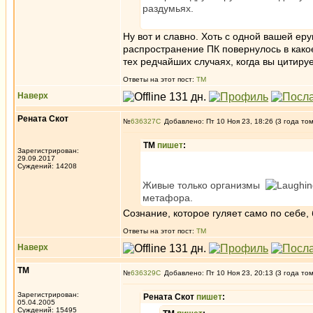
раздумьях.
Ну вот и славно. Хоть с одной вашей ер
распространение ПК повернулось в какое
тех редчайших случаях, когда вы цитиру
Ответы на этот пост:
ТМ
Наверх
Рената Скот
№
636327
Добавлено: Пт 10 Ноя 23, 18:26 (3 года то
ТМ
пишет
:
Зарегистрирован:
29.09.2017
Суждений: 14208
Живые только организмы
метафора.
Сознание, которое гуляет само по себе, 
Ответы на этот пост:
ТМ
Наверх
ТМ
№
636329
Добавлено: Пт 10 Ноя 23, 20:13 (3 года то
Зарегистрирован:
Рената Скот
пишет
:
05.04.2005
Суждений: 15495