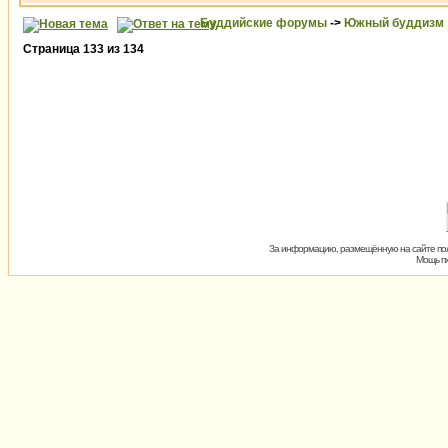
Буддийские форумы
->
Южный буддизм
Страница
133
из
134
За информацию, размещённую на сайте пол
Мощь пх