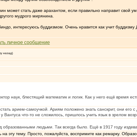
нин может стать даже арахантом, если правильно направит свой у
другого мудрого мирянина.
индо, интересуюсь буддизмом. Очень нравится как учит буддизму 
му назад)
тор наук, блестящий математик и логик. Как у него ещё время есть 
стать арием-самоучкой. Ариям положено знать санскрит, они его с 
 у Вантуса что-то не сложилось, пришлось учить язык в зрелом возр
д образованными людьми. Так всегда было. Ещё в 1917 году издев
ь на эту тему. Просто, пожалуйста, воспримите как ремарку. Обра