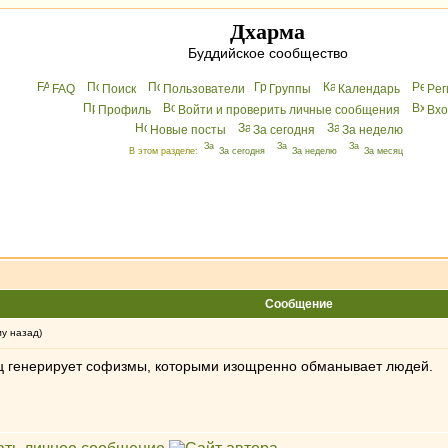
Дхарма
Буддийское сообщество
FAQ
Поиск
Пользователи
Группы
Календарь
Peг
Профиль
Войти и проверить личные сообщения
Вхo
Новые посты
За сегодня
За неделю
В этом разделе:
За сегодня
За неделю
За месяц
Сообщение
му назад)
ец генерирует софизмы, которыми изощренно обманывает людей.