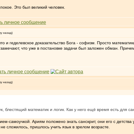
покое. Это был великий человек.
му назад)
 что и геделевское доказательство Бога - софизм. Просто математи
замечают, что уже в постановке задачи был заложен обман. Причем
му назад)
, блестящий математик и логик. Как у него ещё время есть для санс
ием-самоучкой. Ариям положено знать санскрит, они его с детства 
о не сложилось, пришлось учить язык в зрелом возрасте.