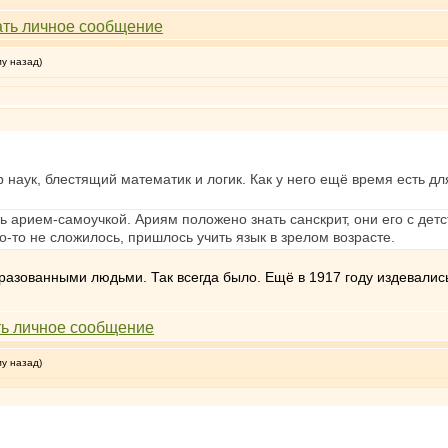
му назад)
наук, блестящий математик и логик. Как у него ещё время есть для 
ь арием-самоучкой. Ариям положено знать санскрит, они его с детс
то-то не сложилось, пришлось учить язык в зрелом возрасте.
разованными людьми. Так всегда было. Ещё в 1917 году издевалис
му назад)