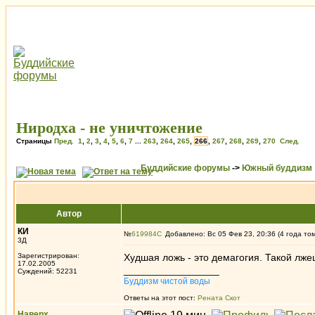
Ниродха - не уничтожение
Страницы
Пред.
1
,
2
,
3
,
4
,
5
,
6
,
7
...
263
,
264
,
265
,
266
,
267
,
268
,
269
,
270
След.
Буддийские форумы
->
Южный буддизм
Автор
КИ
№
619984
Добавлено: Вс 05 Фев 23, 20:36 (4 года то
3Д
Зарегистрирован:
Худшая ложь - это демагогия. Такой лж
17.02.2005
_________________
Суждений: 52231
Буддизм чистой воды
Ответы на этот пост:
Рената Скот
Наверх