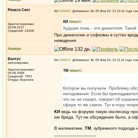
Рената Скот
№
619986
Добавлено: Вс 05 Фев 23, 21:10 (4 года то
КИ
пишет
:
Зарегистрирован:
29.09.2017
Худшая ложь - это демагогия. Тако
Суждений: 14208
Про демагогию и софизмы в суттах вроде
неведения.
Наверх
Вантус
№
619987
Добавлено: Вс 05 Фев 23, 21:11 (4 года то
заблокирован
Зарегистрирован:
ТМ
пишет
:
09.09.2008
Суждений: 7953
...
Откуда: Воронеж
Которое вы получали. Проблему обсу
негодования. Если бы преподаватель
что он не сказал, говорит об огран
сфере то же самое. Тут в пору теор
КИ
ведь на форуме такую околесицу про 
им бреда. Тут не обсуждение было, а оф
В математике,
ТМ
, зубрежного подхода 
_________________