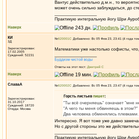
Вантус действительно д.м.н., то вероятн
может очень сильно заблуждаться, до ст
_________________
Практикую интегральную йогу Шри Ауроб
Наверх
КИ
№
620001
Добавлено: Вс 05 Фев 23, 23:41 (4 года то
3Д
Зарегистрирован:
Математики уже настолько софисты, что,
17.02.2005
_________________
Суждений: 52231
Буддизм чистой воды
Ответы на этот пост:
Дмитрий С
Наверх
СлаваА
№
620002
Добавлено: Вс 05 Фев 23, 23:47 (4 года то
Горсть листьев
пишет
:
Зарегистрирован:
31.10.2017
"Ты всё очерняешь" означает "мне не
Суждений: 18720
"А чего ты меня обвиняешь в этом?" 
Откуда: Москва
Два человека обменялись плевками. 
Интересно. Я вот тоже уже давно замеч
Но с другой стороны это же действитель
_________________
Практикую интегральную йогу Шри Ауроб