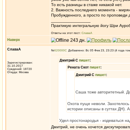
То есть разницы в стаже никакой нет.
2. Важность последнего момента - миря
Пробужденного, а просто по проповеди 
_________________
Практикую интегральную йогу Шри Ауроб
Ответы на этот пост:
СлаваА
Наверх
СлаваА
№
620000
Добавлено: Вс 05 Фев 23, 23:23 (4 года то
Дмитрий С
пишет
:
Зарегистрирован:
31.10.2017
Рената Скот
пишет
:
Суждений: 18720
Откуда: Москва
Дмитрий С
пишет
:
Саша тоже авторитетный. Док
Охота пуще неволи. Захотелось 
истории описаны в суттах ДН). А
Удел простонародья - издеваться на
Дмитрий, не очень хочется дискутироват