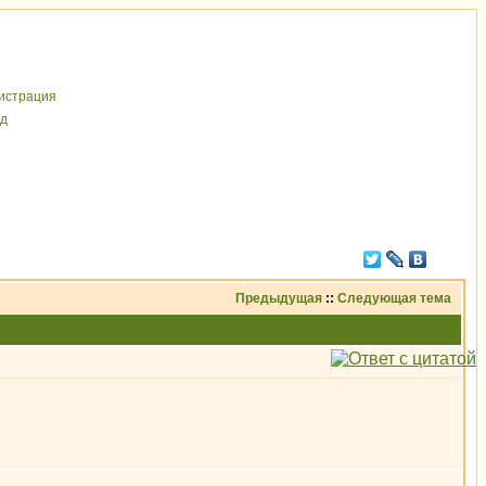
иcтрaция
д
Предыдущая
::
Следующая тема