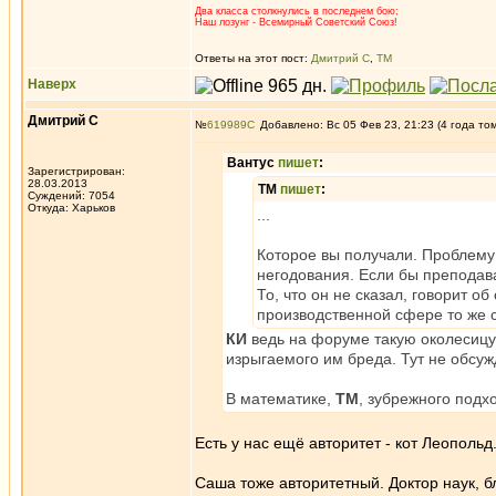
Два класса столкнулись в последнем бою;
Наш лозунг - Всемирный Советский Союз!
Ответы на этот пост:
Дмитрий С
,
ТМ
Наверх
Дмитрий С
№
619989
Добавлено: Вс 05 Фев 23, 21:23 (4 года то
Вантус
пишет
:
Зарегистрирован:
28.03.2013
ТМ
пишет
:
Суждений: 7054
Откуда: Харьков
...
Которое вы получали. Проблему 
негодования. Если бы преподава
То, что он не сказал, говорит 
производственной сфере то же с
КИ
ведь на форуме такую околесицу 
изрыгаемого им бреда. Тут не обсуж
В математике,
ТМ
, зубрежного подх
Есть у нас ещё авторитет - кот Леопольд
Саша тоже авторитетный. Доктор наук, бл