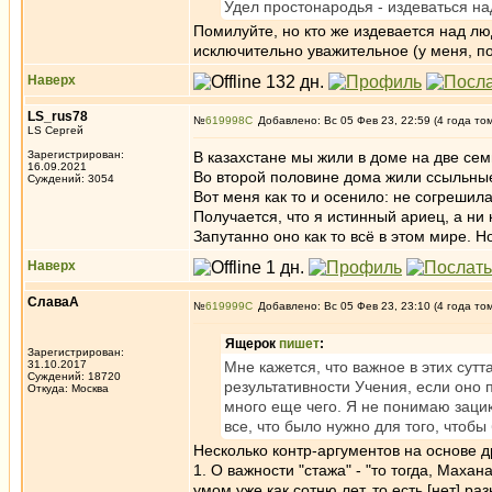
Удел простонародья - издеваться на
Помилуйте, но кто же издевается над л
исключительно уважительное (у меня, п
Наверх
LS_rus78
№
619998
Добавлено: Вс 05 Фев 23, 22:59 (4 года то
LS Сергей
Зарегистрирован:
В казахстане мы жили в доме на две семь
16.09.2021
Во второй половине дома жили ссыльны
Суждений: 3054
Вот меня как то и осенило: не согреши
Получается, что я истинный ариец, а ни
Запутанно оно как то всё в этом мире. Н
Наверх
СлаваА
№
619999
Добавлено: Вс 05 Фев 23, 23:10 (4 года то
Ящерок
пишет
:
Зарегистрирован:
31.10.2017
Мне кажется, что важное в этих сут
Суждений: 18720
результативности Учения, если оно 
Откуда: Москва
много еще чего. Я не понимаю зацик
все, что было нужно для того, чтобы
Несколько контр-аргументов на основе д
1. О важности "стажа" - "то тогда, Мах
умом уже как сотню лет, то есть [нет] 