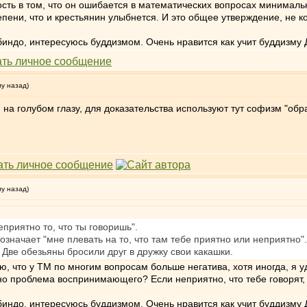
ость в том, что он ошибается в математических вопросах минимальн
епени, что и крестьянин улыбнется. И это общее утверждение, не к
индо, интересуюсь буддизмом. Очень нравится как учит буддизму 
му назад)
 на голубом глазу, для доказательства используют тут софизм "обр
му назад)
приятно то, что ты говоришь".
означает "мне плевать на то, что там тебе приятно или неприятно".
Две обезьяны бросили друг в дружку свои какашки.
аю, что у ТМ по многим вопросам больше негатива, хотя иногда, я
но проблема воспринимающего? Если неприятно, что тебе говорят,
индо, интересуюсь буддизмом. Очень нравится как учит буддизму 