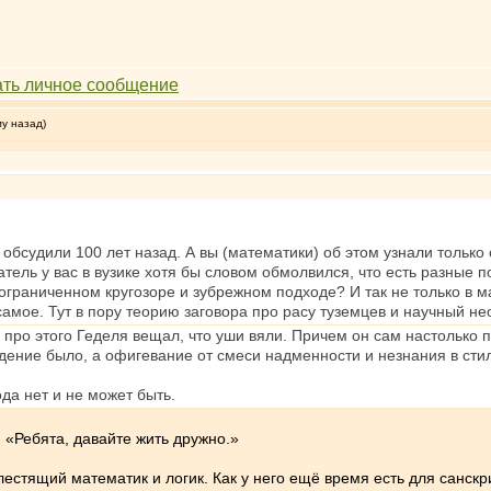
му назад)
обсудили 100 лет назад. А вы (математики) об этом узнали тольк
тель у вас в вузике хотя бы словом обмолвился, что есть разные п
об ограниченном кругозоре и зубрежном подходе? И так не только в
амое. Тут в пору теорию заговора про расу туземцев и научный н
про этого Геделя вещал, что уши вяли. Причем он сам настолько п
дение было, а офигевание от смеси надменности и незнания в сти
ода нет и не может быть.
. «Ребята, давайте жить дружно.»
естящий математик и логик. Как у него ещё время есть для санскрита