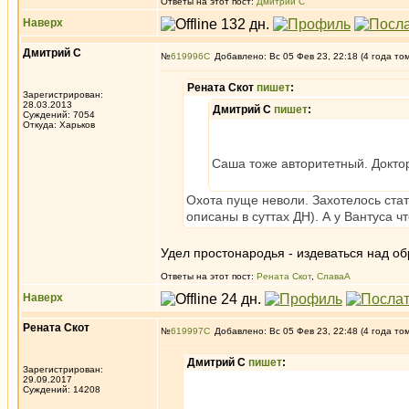
Ответы на этот пост:
Дмитрий С
Наверх
Дмитрий С
№
619996
Добавлено: Вс 05 Фев 23, 22:18 (4 года то
Рената Скот
пишет
:
Зарегистрирован:
28.03.2013
Дмитрий С
пишет
:
Суждений: 7054
Откуда: Харьков
Саша тоже авторитетный. Доктор 
Охота пуще неволи. Захотелось стат
описаны в суттах ДН). А у Вантуса ч
Удел простонародья - издеваться над об
Ответы на этот пост:
Рената Скот
,
СлаваА
Наверх
Рената Скот
№
619997
Добавлено: Вс 05 Фев 23, 22:48 (4 года то
Дмитрий С
пишет
:
Зарегистрирован:
29.09.2017
Суждений: 14208