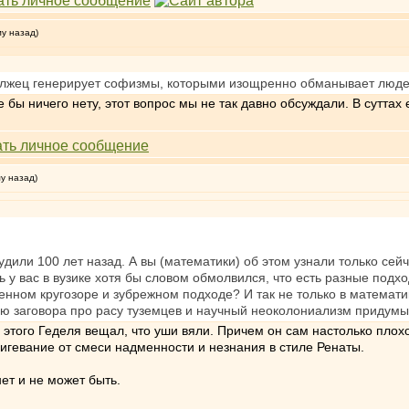
му назад)
й лжец генерирует софизмы, которыми изощренно обманывает люде
 бы ничего нету, этот вопрос мы не так давно обсуждали. В суттах
му назад)
дили 100 лет назад. А вы (математики) об этом узнали только се
 у вас в вузике хотя бы словом обмолвился, что есть разные подхо
иченном кругозоре и зубрежном подходе? И так не только в математ
ию заговора про расу туземцев и научный неоколониализм придумы
этого Геделя вещал, что уши вяли. Причем он сам настолько плохо
игевание от смеси надменности и незнания в стиле Ренаты.
нет и не может быть.