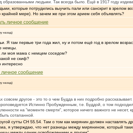
д образованными людьми. Так всегда было. Ещё в 1917 году издев
юдьми, которые потрудились выучить пали или санскрит в зрелом в
о крайней мере). Но зачем же при этом арием себя объявлять?
му назад)
и. Я там первые три года жил, ну и потом ещё год в зрелом возрасте
е немцы.
ла ли моя мама с немцем соседом?
 какой не скиф?
о интересно
му назад)
тах совсем другое - это то о чем Будда в них подробно рассказыва
проповедуется Истинно Пробужденным, т.е. Буддой, о том подходил
ленности на "моменте смерти", которое ничего важного не несет, кр
 быть сотапанной.
ругой сутты СН 55.54. Там о том как мирянин должен наставлять д
анама, я утверждаю, что нет разницы между мирянином, который т
разницы между одним освобождением и другим".