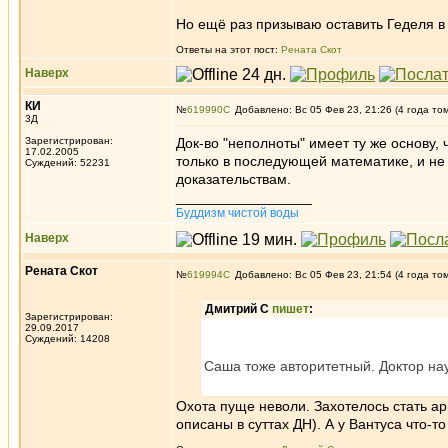
Но ещё раз призываю оставить Геделя в 
Ответы на этот пост:
Рената Скот
Наверх
КИ
№
619990
Добавлено: Вс 05 Фев 23, 21:26 (4 года то
3Д
Зарегистрирован:
Док-во "неполноты" имеет ту же основу,
17.02.2005
только в последующей математике, и не 
Суждений: 52231
доказательствам.
_________________
Буддизм чистой воды
Наверх
Рената Скот
№
619994
Добавлено: Вс 05 Фев 23, 21:54 (4 года то
Дмитрий С
пишет
:
Зарегистрирован:
29.09.2017
Суждений: 14208
Саша тоже авторитетный. Доктор наук
Охота пуще неволи. Захотелось стать ар
описаны в суттах ДН). А у Вантуса что-т