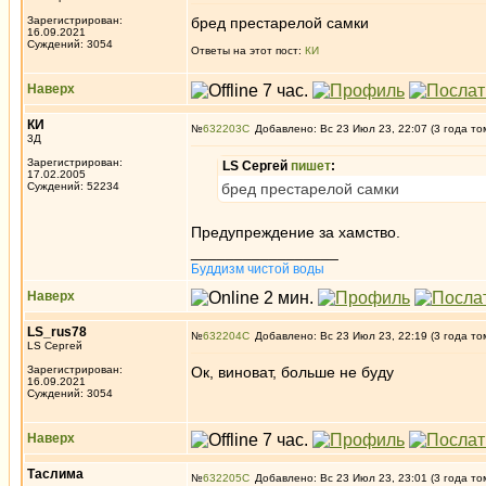
Зарегистрирован:
бред престарелой самки
16.09.2021
Суждений: 3054
Ответы на этот пост:
КИ
Наверх
КИ
№
632203
Добавлено: Вс 23 Июл 23, 22:07 (3 года то
3Д
Зарегистрирован:
LS Сергей
пишет
:
17.02.2005
Суждений: 52234
бред престарелой самки
Предупреждение за хамство.
_________________
Буддизм чистой воды
Наверх
LS_rus78
№
632204
Добавлено: Вс 23 Июл 23, 22:19 (3 года то
LS Сергей
Зарегистрирован:
Ок, виноват, больше не буду
16.09.2021
Суждений: 3054
Наверх
Таслима
№
632205
Добавлено: Вс 23 Июл 23, 23:01 (3 года то