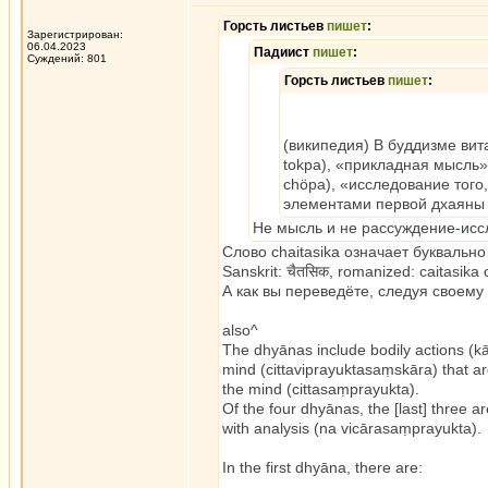
Горсть листьев
пишет
:
Зарегистрирован:
06.04.2023
Падиист
пишет
:
Суждений: 801
Горсть листьев
пишет
:
(википедия) В буддизме витарка
tokpa), «прикладная мысль», и
chöpa), «исследование того
элементами первой дхаяны 
Не мысль и не рассуждение-исс
Слово chaitasika означает буквально
Sanskrit: चैतसिक, romanized: caitasika
А как вы переведёте, следуя своему
also^
The dhyānas include bodily actions (k
mind (cittaviprayuktasaṃskāra) that ar
the mind (cittasaṃprayukta).
Of the four dhyānas, the [last] three a
with analysis (na vicārasaṃprayukta).
In the first dhyāna, there are: