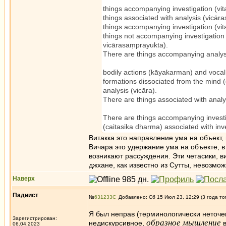
things accompanying investigation (vit
things associated with analysis (vicār
things accompanying investigation (vit
things not accompanying investigation 
vicārasaṃprayukta).
There are things accompanying analysis
bodily actions (kāyakarman) and voca
formations dissociated from the mind 
analysis (vicāra).
There are things associated with analys
There are things accompanying investi
(caitasika dharma) associated with inve
Витакка это направление ума на объект,
Вичара это удержание ума на объекте, в
возникают рассуждения. Эти четасики, в
джхане, как известно из Сутты, невозмож
Наверх
Падиист
№
631233
Добавлено: Сб 15 Июл 23, 12:29 (3 года то
Я был неправ (терминологически неточен
Зарегистрирован:
образное мышление
недискурсивное,
в
06.04.2023