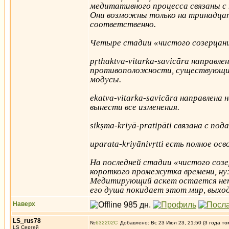
медитативного процесса связаны с 
Они возможны только на тринадца
соответственно.
Четыре стадии «чистого созерцан
pṛthaktva-vitarka-savicāra направл
противоположности, существующие 
модусы.
ekatva-vitarka-savicāra направлена 
вынести все изменения.
sikṣma-kriyā-pratipāti связана с п
uparata-kriyānivṛtti есть полное ос
На последней стадии «чистого соз
короткого промежутка времени, нужно
Медитирующий аскет остается неп
его душа покидает этот мир, выход
Наверх
LS_rus78
№
632202
Добавлено: Вс 23 Июл 23, 21:50 (3 года то
LS Сергей