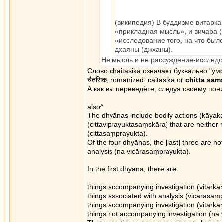
(википедия) В буддизме витарка (са
«прикладная мысль», и вичара (сан
«исследование того, на что был
дхаяны (джханы).
Не мысль и не рассуждение-исследо
Слово chaitasika означает буквально "умс
चैतसिक, romanized: caitasika or
chitta sam
А как вы переведёте, следуя своему пон
also^
The dhyānas include bodily actions (kāyak
(cittaviprayuktasaṃskāra) that are neither 
(cittasaṃprayukta).
Of the four dhyānas, the [last] three are n
analysis (na vicārasaṃprayukta).
In the first dhyāna, there are:
things accompanying investigation (vitarkā
things associated with analysis (vicārasaṃ
things accompanying investigation (vitarkā
things not accompanying investigation (na 