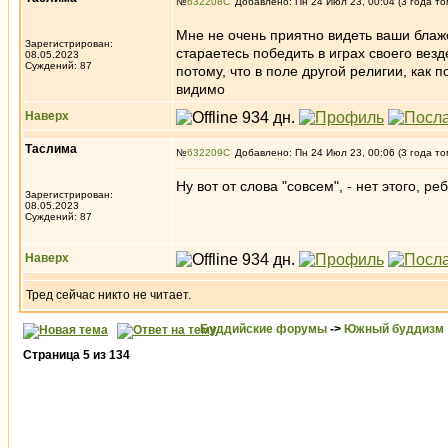
№
632208
Добавлено: Пн 24 Июл 23, 00:04 (3 года то
Мне не очень приятно видеть ваши блаже
Зарегистрирован:
стараетесь победить в играх своего вез
08.05.2023
Суждений: 87
потому, что в поле другой религии, как 
видимо
Наверх
Таслима
№
632209
Добавлено: Пн 24 Июл 23, 00:06 (3 года то
Ну вот от слова "совсем", - нет этого, р
Зарегистрирован:
08.05.2023
Суждений: 87
Наверх
Тред сейчас никто не читает.
Буддийские форумы
->
Южный буддизм
Страница
5
из
134