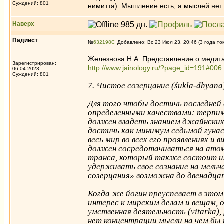
Суждений: 801
нимитта). Мышление есть, а мыслей нет. 
Наверх
Падиист
№
632198
Добавлено: Вс 23 Июл 23, 20:46 (3 года то
Железнова Н.А. Представление о медит
Зарегистрирован:
http://www.jainology.ru/?page_id=191#006
06.04.2023
Суждений: 801
7. Чистое созерцание (śukla-dhyāna
Для того чтобы достичь последней
определенными качествами: терпим
должен владеть знанием джайнских
достичь как минимум седьмой гуна
весь мир во всех его проявлениях и
должен сосредота­чиваться на ато
транса, который также состоит из
удерживать свое сознание на мель
созерцания» возможна до двенадца
Когда же йогин преуспевает в этом
интерес к мирским делам и вещам, 
умственная деятельность (vitarka)
нет концентрации мысли на чем бы 