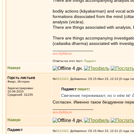
There are things accompanying analysis but 
bodily actions (kāyakarman) and vocal act
formations dissociated from the mind (citt
analysis (vicāra).
There are things associated with analysis, 
There are things accompanying investigatio
(caitasika dharma) associated with investiga
_________________
нео-буддист
Ответы на этот пост:
Падиист
Наверх
Горсть листьев
№
631231
Добавлено: Сб 15 Июл 23, 12:13 (3 года то
Фикус, Историк
Зарегистрирован:
Падиист
пишет
:
10.09.2010
не 
Суждений: 31235
Свечение переживают, но о нём
Согласен. Именно такое бездумное пере
_________________
нео-буддист
Наверх
Падиист
№
631232
Добавлено: Сб 15 Июл 23, 12:21 (3 года то