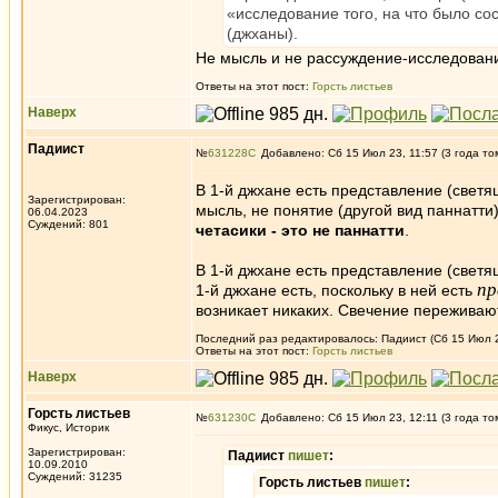
«исследование того, на что было со
(джханы).
Не мысль и не рассуждение-исследован
Ответы на этот пост:
Горсть листьев
Наверх
Падиист
№
631228
Добавлено: Сб 15 Июл 23, 11:57 (3 года то
В 1-й джхане есть представление (светя
Зарегистрирован:
мысль, не понятие (другой вид паннатти)
06.04.2023
Суждений: 801
четасики - это не паннатти
.
В 1-й джхане есть представление (светя
пр
1-й джхане есть, поскольку в ней есть
возникает никаких. Свечение переживаю
Последний раз редактировалось: Падиист (Сб 15 Июл 23
Ответы на этот пост:
Горсть листьев
Наверх
Горсть листьев
№
631230
Добавлено: Сб 15 Июл 23, 12:11 (3 года то
Фикус, Историк
Зарегистрирован:
Падиист
пишет
:
10.09.2010
Суждений: 31235
Горсть листьев
пишет
: