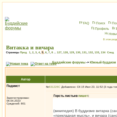
FAQ
Поиск
По
Профиль
Новы
В этом разд
Витакка и вичара
Страницы
Пред.
1
,
2
,
3
,
4
,
5
,
6
,
7
,
8
...
127
,
128
,
129
,
130
,
131
,
132
,
133
,
134
След.
Буддийские форумы
->
Южный буддизм
Автор
Падиист
№
631226
Добавлено: Сб 15 Июл 23, 11:52 (3 года то
Горсть листьев
пишет
:
Зарегистрирован:
06.04.2023
Суждений: 801
(википедия) В буддизме витарка (санскри
«прикладная мысль», и вичара (санскри