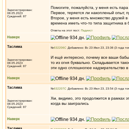
Помогите, пожалуйста, у меня есть пара
Зарегистрирован:
Первое, теряется ли накопленый опыт, п
08.05.2023
Суждений: 87
Второе, у меня есть множество друзей в
времена иметь что-то типа защитника в 
Ответы на этот пост:
Падиист
Наверх
Таслима
№
632206
Добавлено: Вс 23 Июл 23, 23:36 (3 года то
И ещё интересно, почему все ваши бабы 
Зарегистрирован:
то из огня буквально. Складывается так
08.05.2023
Суждений: 87
эти одно сплошногюе надзирательство в
Наверх
Таслима
№
632207
Добавлено: Вс 23 Июл 23, 23:54 (3 года то
Хм, видимо, это продолжится в рамках 
Зарегистрирован:
когда вы заигрались
08.05.2023
Суждений: 87
Наверх
Таслима