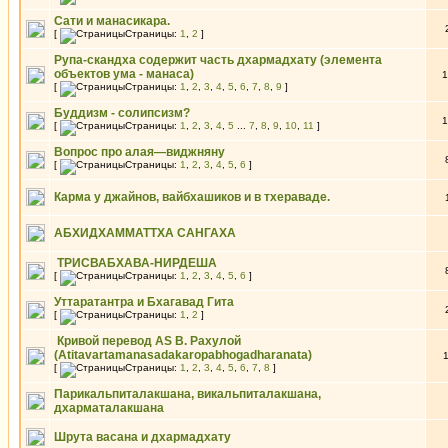
Сати и манасикара.
[
Страницы:
1
,
2
]
Рупа-скандха содержит часть дхармадхату (элемента
объектов ума - манаса)
1
[
Страницы:
1
,
2
,
3
,
4
,
5
,
6
,
7
,
8
,
9
]
Буддизм - солипсизм?
1
[
Страницы:
1
,
2
,
3
,
4
,
5
...
7
,
8
,
9
,
10
,
11
]
Вопрос про алая—виджняну
[
Страницы:
1
,
2
,
3
,
4
,
5
,
6
]
Карма у джайнов, вайбхашиков и в тхераваде.
АБХИДХАММАТТХА САНГАХА
ТРИСВАБХАВА-НИРДЕША
[
Страницы:
1
,
2
,
3
,
4
,
5
,
6
]
Уттаратантра и Бхагавад Гита
[
Страницы:
1
,
2
]
Кривой перевод AS В. Рахулой
(Atitavartamanasadakaropabhogadharanata)
[
Страницы:
1
,
2
,
3
,
4
,
5
,
6
,
7
,
8
]
Парикальпиталакшана, викальпиталакшана,
дхарматалакшана
Шрута васана и дхармадхату