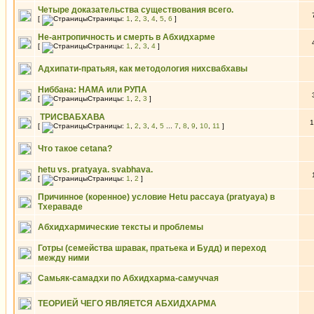
Четыре доказательства существования всего.
[
Страницы:
1
,
2
,
3
,
4
,
5
,
6
]
Не-антропичность и смерть в Абхидхарме
[
Страницы:
1
,
2
,
3
,
4
]
Адхипати-пратьяя, как методология нихсвабхавы
Ниббана: НАМА или РУПА
[
Страницы:
1
,
2
,
3
]
ТРИСВАБХАВА
1
[
Страницы:
1
,
2
,
3
,
4
,
5
...
7
,
8
,
9
,
10
,
11
]
Что такое cetana?
hetu vs. pratyaya. svabhava.
[
Страницы:
1
,
2
]
Причинное (коренное) условие Hetu paccaya (pratyaya) в
Тхераваде
Абхидхармические тексты и проблемы
Готры (семейства шравак, пратьека и Будд) и переход
между ними
Самьяк-самадхи по Абхидхарма-самуччая
ТЕОРИЕЙ ЧЕГО ЯВЛЯЕТСЯ АБХИДХАРМА