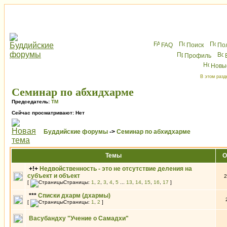
FAQ
Поиск
По
Профиль
Новы
В этом разд
Семинар по абхидхарме
Председатель:
ТМ
Сейчас просматривают: Нет
Буддийские форумы
->
Семинар по абхидхарме
Темы
О
+!+
Недвойственность - это не отсутствие деления на
субъект и объект
2
[
Страницы:
1
,
2
,
3
,
4
,
5
...
13
,
14
,
15
,
16
,
17
]
***
Списки дхарм (дхармы)
[
Страницы:
1
,
2
]
Васубандху "Учение о Самадхи"