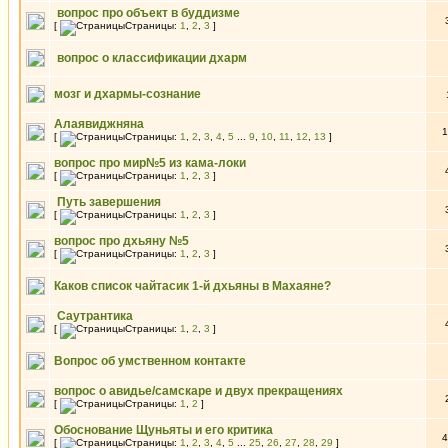
вопрос про объект в буддизме
[
Страницы:
1
,
2
,
3
]
вопрос о классификации дхарм
мозг и дхармы-сознание
Алаявиджняна
1
[
Страницы:
1
,
2
,
3
,
4
,
5
...
9
,
10
,
11
,
12
,
13
]
вопрос про мир№5 из кама-локи
[
Страницы:
1
,
2
,
3
]
Путь завершения
[
Страницы:
1
,
2
,
3
]
вопрос про дхьяну №5
[
Страницы:
1
,
2
,
3
]
Каков список чайтасик 1-й дхьяны в Махаяне?
Саутрантика
[
Страницы:
1
,
2
,
3
]
Вопрос об умственном контакте
вопрос о авидье/самскаре и двух прекращениях
[
Страницы:
1
,
2
]
Обоснование Щуньяты и его критика
4
[
Страницы:
1
,
2
,
3
,
4
,
5
...
25
,
26
,
27
,
28
,
29
]