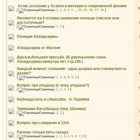
Атом, осязание у Асанги и материя в современной физике
5
[
Страницы:
1
,
2
,
3
,
4
,
5
...
34
,
35
,
36
,
37
,
38
]
Являются ли 4 основы внимания полным списком или
достаточным?
[
Страницы:
1
,
2
]
Позиция Абхидхармы
Абхидхарма от Фасяня
Друзья,большая просьба. (В двуязычном скане
Абхидхармасаммучае нет стр.186.)
Каждый момент сознания - одна дхарма или совокупность
дхарм?
[
Страницы:
1
,
2
,
3
,
4
,
5
,
6
]
Вопрос про упадану (к чему упадана?)
[
Страницы:
1
,
2
,
3
,
4
]
Наблюдатель и citta/caitta - А. Парибок
Тримшика Васубандху (пер. Шохина)
[
Страницы:
1
,
2
]
Вопрос про самджню в 12пс
Почему только пять скандх.
[
Страницы:
1
,
2
,
3
,
4
,
5
,
6
,
7
,
8
]