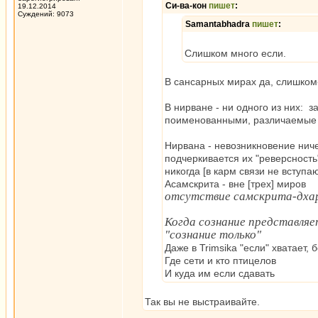
Си-ва-кон
пишет
:
19.12.2014
Суждений: 9073
Samantabhadra
пишет
:
Слишком много если.
В сансарных мирах да, слишком-
В нирване - ни одного из них: 
поименованными, различаемые 
Нирвана - невозникновение ниче
подчеркивается их "реверсность"
никогда [в карм связи не вступаю
Асамскрита - вне [трех] миров
отсутствие самскрита-дха
Когда сознание представляет
"сознание только"
Даже в Trimsika "если" хватает,
Где сети и кто птицелов
И куда им если сдавать
Так вы не выстраивайте.