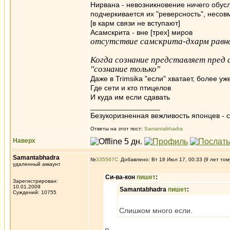
Нирвана - невозникновение ничего обусл
подчеркивается их "реверсность", несовм
[в карм связи не вступают]
Асамскрита - вне [трех] миров
отсутствие самскрита-дхарм равн
Когда сознание представляет пред с
"сознание только"
Даже в Trimsika "если" хватает, более уж
Где сети и кто птицелов
И куда им если сдавать
_________________
Безукоризненная вежливость японцев - с
Ответы на этот пост:
Samantabhadra
Наверх
Samantabhadra
№
335567
Добавлено: Вт 18 Июл 17, 00:33 (9 лет том
удаленный аккаунт
Си-ва-кон
пишет
:
Зарегистрирован:
10.01.2009
Samantabhadra
пишет
:
Суждений: 10755
Слишком много если.