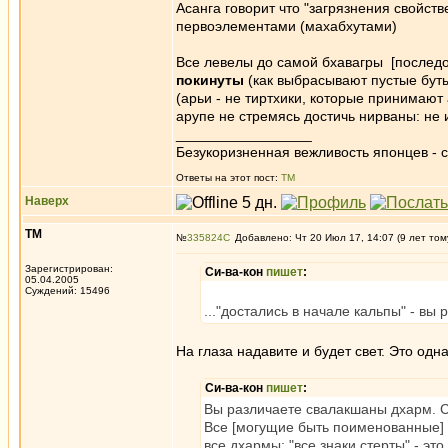
Асанга говорит что "загрязнения свойств
первоэлементами (махабхутами)
Все левелы до самой бхавагры [последо
покинуты
(как выбрасывают пустые бут
(арьи - не тиртхики, которые принимают 
арупе не стремясь достичь нирваны: не
_________________
Безукоризненная вежливость японцев - с
Ответы на этот пост:
ТМ
Наверх
ТМ
№
335824
Добавлено: Чт 20 Июл 17, 14:07 (9 лет том
Зарегистрирован:
Си-ва-кон
пишет
:
05.04.2005
Суждений: 15496
..."достались в начале кальпы" - вы
На глаза надавите и будет свет. Это одн
Си-ва-кон
пишет
:
Вы различаете свалакшаны дхарм. 
Все [могущие быть поименованные] ч
все дхармы: "все знаки стерты" - эт