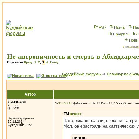
FAQ
Поиск
По
Профиль
Новы
В этом разд
Не-антропичность и смерть в Абхидхарме
Страницы
Пред.
1
,
2
,
3
,
4
След.
Буддийские форумы
->
Семинар по абх
Автор
Си-ва-кон
№
335468
Добавлено: Пн 17 Июл 17, 15:22 (9 лет том
སྲི་བ་དཀོན
ТМ
пишет
:
Зарегистрирован:
Патанджали, кстати, свою читта-ври
19.12.2014
Суждений: 9073
Мол, они застряли на саттвических 
Цитата: