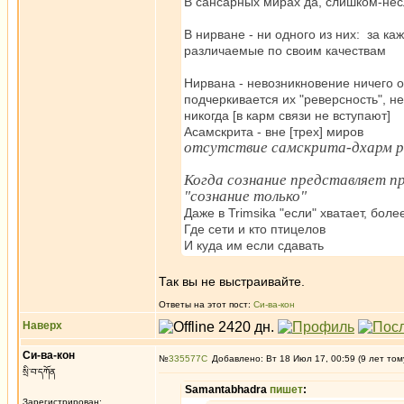
В сансарных мирах да, слишком-несл
В нирване - ни одного из них: за 
различаемые по своим качествам
Нирвана - невозникновение ничего о
подчеркивается их "реверсность", не
никогда [в карм связи не вступают]
Асамскрита - вне [трех] миров
отсутствие самскрита-дхарм р
Когда сознание представляет пр
"сознание только"
Даже в Trimsika "если" хватает, бол
Где сети и кто птицелов
И куда им если сдавать
Так вы не выстраивайте.
Ответы на этот пост:
Си-ва-кон
Наверх
Си-ва-кон
№
335577
Добавлено: Вт 18 Июл 17, 00:59 (9 лет том
སྲི་བ་དཀོན
Samantabhadra
пишет
:
Зарегистрирован: