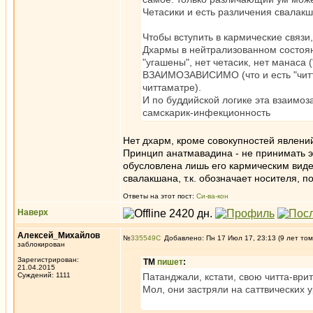
Четасики и есть различения свалакш
Чтобы вступить в кармические связи
Дхармы в нейтрализованном состояни
"угашены", нет четасик, нет манаса 
ВЗАИМОЗАВИСИМО (что и есть "читта
читтаматре).
И по буддийской логике эта взаимоз
самскарик-инфекционность
Нет дхарм, кроме совокупностей явлени
Принцип анатмавадина - не принимать эт
обусловлена лишь его кармическим виде
свалакшана, т.к. обозначает носителя, 
Ответы на этот пост:
Си-ва-кон
Наверх
Алексей_Михайлов
№
335549
Добавлено: Пн 17 Июл 17, 23:13 (9 лет том
заблокирован
Зарегистрирован:
ТМ
пишет
:
21.04.2015
Суждений: 1111
Патанджали, кстати, свою читта-ври
Мол, они застряли на саттвических 