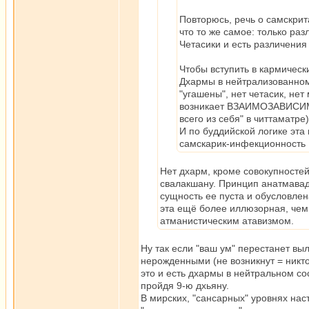
Повторюсь, речь о самскри
что то же самое: только ра
Четасики и есть различения
Чтобы вступить в кармическ
Дхармы в нейтрализованном 
"угашены", нет четасик, нет
возникает ВЗАИМОЗАВИСИМО 
всего из себя" в читтаматре)
И по буддийской логике эта
самскарик-инфекционность
Нет дхарм, кроме совокупносте
свалакшану. Принцип анатмавади
сущность ее пуста и обусловлен
эта ещё более иллюзорная, чем 
атманистическим атавизмом.
Ну так если "ваш ум" перестанет вы
нерожденными (не возникнут = никто 
это и есть дхармы в нейтральном со
пройдя 9-ю дхьяну.
В мирских, "сансарных" уровнях нас