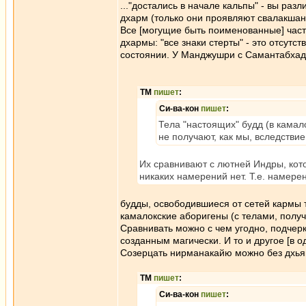
..."достались в начале кальпы" - вы ра
дхарм (только они проявляют свалакша
Все [могущие быть поименованные] части
дхармы: "все знаки стерты" - это отсутс
состоянии. У Манджушри с Самантабхадрой
ТМ
пишет
:
Си-ва-кон
пишет
:
Тела "настоящих" будд (в камал
не получают, как мы, вследстви
Их сравнивают с лютней Индры, кот
никаких намерений нет. Т.е. намер
будды, освободившиеся от сетей кармы т
камалокские аборигены (с телами, полу
Сравнивать можно с чем угодно, подчер
созданным магически. И то и другое [в 
Созерцать нирманакайю можно без дхьян
ТМ
пишет
:
Си-ва-кон
пишет
: