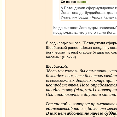
Си-ва-кон
пишет
:
А Патанджали сформулировал из
Йога - она до-буддийская: дхья
Учителям Будды (Арада Калама м
Когда считают Йога сутры написаны?
предполагать, что у него та же йога,
Я ведь подчеркивал: "Патанджали сформу
Щербатской ранее, Шохин сегодня указы
йогическим путем) старше буддизма, са
Каламы" (Шохин)
Щербатской:
Здесь мы хотели бы отметить, что
безнадежным, если бы столь свойст
всевозможных деталях, концепция,
неопределенным. Йога определяется
на одну точку (ekagrata) с повторе
Она синонимична с dhyana и samapa
Все способы, которые применяются
единственной точке, более или мен
В них нет абсолютно ничего буддий