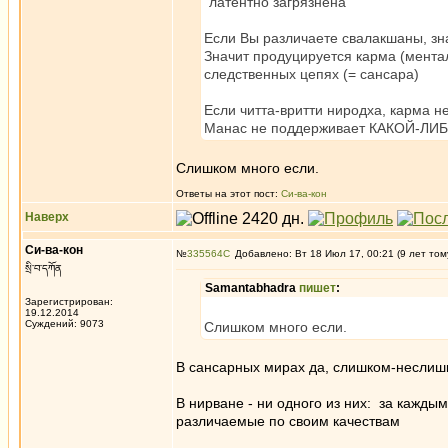
"латентно загрязнена"
Если Вы различаете свалакшаны, зна
Значит продуцируется карма (ментал
следственных цепях (= сансара)
Если читта-вритти ниродха, карма не
Манас не поддерживает КАКОЙ-ЛИБО
Слишком много если.
Ответы на этот пост:
Си-ва-кон
Наверх
Си-ва-кон
№
335564
Добавлено: Вт 18 Июл 17, 00:21 (9 лет том
སྲི་བ་དཀོན
Samantabhadra
пишет
:
Зарегистрирован:
19.12.2014
Суждений: 9073
Слишком много если.
В сансарных мирах да, слишком-неслишк
В нирване - ни одного из них: за кажд
различаемые по своим качествам