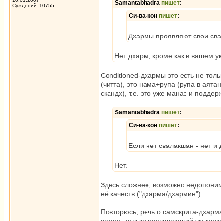
10.01.2009
Samantabhadra
пишет
:
Суждений: 10755
Си-ва-кон
пишет
:
Дхармы проявляют свои сва
Нет дхарм, кроме как в вашем ум
Conditioned-дхармы это есть не то
(читта), это нама+рупа (рупа в аята
скандх), т.е. это уже манас и подд
Samantabhadra
пишет
:
Си-ва-кон
пишет
:
Если нет свалакшан - нет и 
Нет.
Здесь сложнее, возможно недопоним
её качеств ("дхарма/дхармин")
Повторюсь, речь о самскрита-дхарм
самое: только различающий ум може