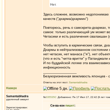
Нет.
Здесь сложнее, возможно недопонимаю В
качеств ("дхарма/дхармин")
Повторюсь, речь о самскрита-дхармах, 
самое: только различающий ум может во
Четасики и есть различения свалакшан (
Чтобы вступить в кармические связи, дх
Дхармы в нейтрализованном состоянии св
нет четасик, нет манаса ("я"), нет об
(что и есть "читта-вритти" у Патанджали 
И по буддийской логике эта взаимозавис
инфекционность
_________________
Безукоризненная вежливость японцев - с
Ответы на этот пост:
Samantabhadra
Наверх
Samantabhadra
№
335535
Добавлено: Пн 17 Июл 17, 22:42 (9 лет том
удаленный аккаунт
Си-ва-кон
пишет
:
Зарегистрирован: