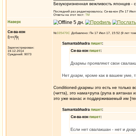
Безукоризненная вежливость японцев - с
Последний раз редактировалось: Си-ва-кон (Пн 17 Июл 1
Ответы на этот пост:
ТМ
Наверх
Си-ва-кон
№
335470
Добавлено: Пн 17 Июл 17, 15:52 (9 лет том
སྲི་བ་དཀོན
Samantabhadra
пишет
:
Зарегистрирован:
Си-ва-кон
пишет
:
19.12.2014
Суждений: 9073
Дхармы проявляют свои свалакш
Нет дхарм, кроме как в вашем уме, т
Conditioned-дхармы это есть не только
(читта), это нама+рупа (рупа в аятанах и
это уже манас и поддерживаемый им [те
Samantabhadra
пишет
:
Си-ва-кон
пишет
:
Если нет свалакшан - нет и дхар