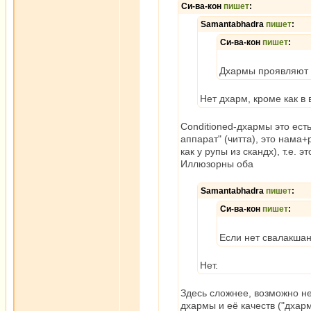
Си-ва-кон
пишет
:
Samantabhadra
пишет
:
Си-ва-кон
пишет
:
Дхармы проявляют 
Нет дхарм, кроме как в 
Conditioned-дхармы это ес
аппарат" (читта), это нама+
как у рупы из скандх), т.е.
Иллюзорны оба
Samantabhadra
пишет
:
Си-ва-кон
пишет
:
Если нет свалакшан 
Нет.
Здесь сложнее, возможно н
дхармы и её качеств ("дхар