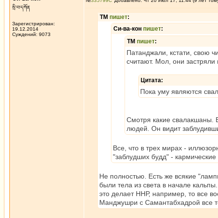
№
335799
Добавлено: Чт 20 Июл 17, 11:44 (9 лет том
སྲི་བ་དཀོན
ТМ
пишет
:
Зарегистрирован:
Си-ва-кон
пишет
:
19.12.2014
Суждений: 9073
ТМ
пишет
:
Патанджали, кстати, свою ч
считают. Мол, они застряли 
Цитата:
Пока уму являются сва
Смотря какие свалакшаны. В
людей. Он видит заблудивш
Все, что в трех мирах - иллюзо
"заблудших будд" - кармические
Не полностью. Есть же всякие "лампы
были тела из света в начале кальпы.
это делает ННР, например, то все во
Манджушри с Самантабхадрой все точн