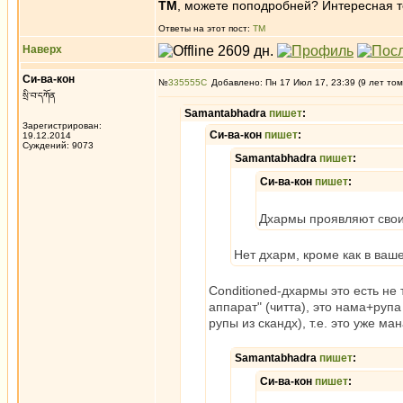
ТМ
, можете поподробней? Интересная т
Ответы на этот пост:
ТМ
Наверх
Си-ва-кон
№
335555
Добавлено: Пн 17 Июл 17, 23:39 (9 лет том
སྲི་བ་དཀོན
Samantabhadra
пишет
:
Зарегистрирован:
Си-ва-кон
пишет
:
19.12.2014
Суждений: 9073
Samantabhadra
пишет
:
Си-ва-кон
пишет
:
Дхармы проявляют свои
Нет дхарм, кроме как в ваше
Conditioned-дхармы это есть н
аппарат" (читта), это нама+рупа
рупы из скандх), т.е. это уже 
Samantabhadra
пишет
:
Си-ва-кон
пишет
: