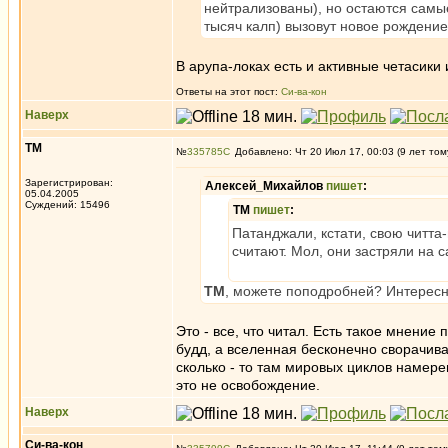
нейтрализованы), но остаются самые
тысяч калп) вызовут новое рождение
В арупа-локах есть и активные четасики 
Ответы на этот пост:
Си-ва-кон
Наверх
ТМ
№
335785
Добавлено: Чт 20 Июл 17, 00:03 (9 лет том
Зарегистрирован:
Алексей_Михайлов
пишет
:
05.04.2005
Суждений: 15496
ТМ
пишет
:
Патанджали, кстати, свою читта
считают. Мол, они застряли на с
ТМ
, можете поподробней? Интересн
Это - все, что читал. Есть такое мнение
будд, а вселенная бесконечно сворачив
сколько - то там мировых циклов намере
это не освобождение.
Наверх
Си-ва-кон