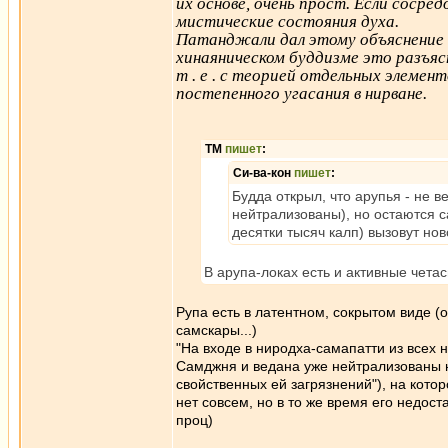
их основе, очень прост. Если соср
мистические состояния духа.
Патанджали дал этому объяснение 
хинаяническом буддизме это разъя
т . е . с теорией отдельных элемен
постепенного угасания в нирване.
ТМ
пишет
:
Си-ва-кон
пишет
:
Будда открыл, что арупья - не в
нейтрализованы), но остаются с
десятки тысяч калп) вызовут но
В арупа-локах есть и активные четас
Рупа есть в латентном, сокрытом виде (
самскары...)
"На входе в ниродха-самапатти из всех
Самджня и ведана уже нейтрализованы на
свойственных ей загрязнений"), на котор
нет совсем, но в то же время его недоста
проц)