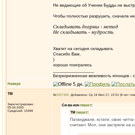
Не ведающие об Учении Будды не выстра
Чтобы полностью разрушить, сначала н
Складывать дхармы - метод
Не складывать - мудрость
Хватит на сегодня складывать
Спасибо Вам,
)
хорошо поигрались
_________________
Безукоризненная вежливость японцев - с
Наверх
ТМ
№
335749
Добавлено: Ср 19 Июл 17, 15:51 (9 лет том
Зарегистрирован:
Си-ва-кон
пишет
:
05.04.2005
Суждений: 15496
ТМ
пишет
:
Патанджали, кстати, свою читта
считают. Мол, они застряли на с