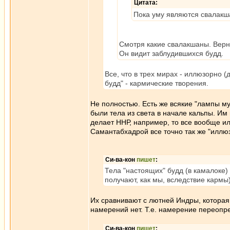
Цитата:
Пока уму являются свалакш
Смотря какие свалакшаны. Верне
Он видит заблудившихся будд.
Все, что в трех мирах - иллюзорно 
будд" - кармические творения.
Не полностью. Есть же всякие "лампы муд
были тела из света в начале кальпы. Им 
делает ННР, например, то все вообще ил
Самантабхадрой все точно так же "иллюзор
Си-ва-кон
пишет
:
Тела "настоящих" будд (в камалоке) 
получают, как мы, вследствие карм
Их сравнивают с лютней Индры, которая
намерений нет. Т.е. намерение переопр
Си-ва-кон
пишет
: