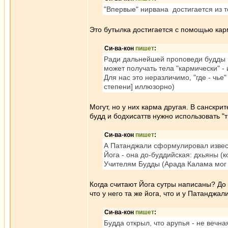
"Впервые" нирвана достигается из т
Это бутылка достигается с помощью карм
Си-ва-кон
пишет
:
Ради дальнейшей проповеди будды 
может получать тела "кармически" -
Для нас это неразличимо, "где - чье"
степени] иллюзорно)
Могут, но у них карма другая. В санскри
будд и бодхисаттв нужно использовать "т
Си-ва-кон
пишет
:
А Патанджали сформулировал извест
Йога - она до-буддийская: дхьяны (
Учителям Будды (Арада Калама мог д
Когда считают Йога сутры написаны? До 
что у него та же йога, что и у Патанджали
Си-ва-кон
пишет
:
Будда открыл, что арупья - не вечна