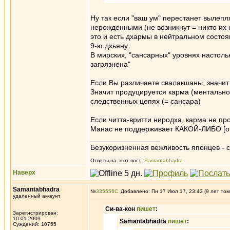
Ну так если "ваш ум" перестанет вылепл
нерожденными (не возникнут = никто их н
это и есть дхармы в нейтральном состоя
9-ю дхьяну.
В мирских, "сансарных" уровнях настоль
загрязнена"
Если Вы различаете свалакшаны, значит 
Значит продуцируется карма (ментально
следственных цепях (= сансара)
Если читта-вритти ниродха, карма не про
Манас не поддерживает КАКОЙ-ЛИБО [о
_________________
Безукоризненная вежливость японцев - с
Ответы на этот пост:
Samantabhadra
Наверх
Samantabhadra
№
335556
Добавлено: Пн 17 Июл 17, 23:43 (9 лет том
удаленный аккаунт
Си-ва-кон
пишет
:
Зарегистрирован:
10.01.2009
Samantabhadra
пишет
:
Суждений: 10755