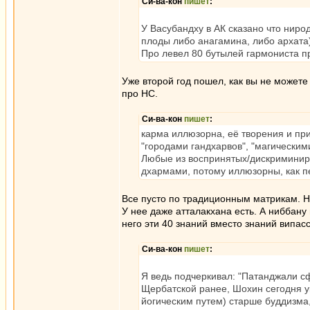
Си-ва-кон
пишет
:
У Васубандху в АК сказано что нирод
плоды либо анагамина, либо архата)
Про левел 80 бутылей гармониста п
Уже второй год пошел, как вы не можете
про НС.
Си-ва-кон
пишет
:
карма иллюзорна, её творения и при
"городами гандхарвов", "магическим
Любые из воспринятых/дискриминир
дхармами, потому иллюзорны, как 
Все пусто по традиционным матрикам. Н
У нее даже атталакхана есть. А ниббану
него эти 40 знаний вместо знаний випас
Си-ва-кон
пишет
:
Я ведь подчеркивал: "Патанджали сф
Щербатской ранее, Шохин сегодня у
йогическим путем) старше буддизма