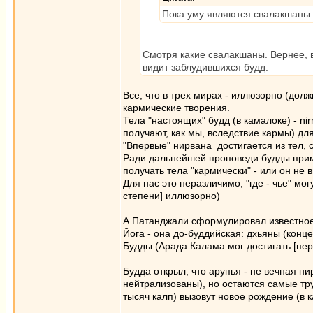
Пока уму являются свалакшаны 
Смотря какие свалакшаны. Вернее, в
видит заблудившихся будд.
Все, что в трех мирах - иллюзорно (дол
кармические творения.
Тела "настоящих" будд (в камалоке) - ni
получают, как мы, вследствие кармы) д
"Впервые" нирвана достигается из тел, 
Ради дальнейшей проповеди будды прим
получать тела "кармически" - или он не
Для нас это неразличимо, "где - чье" мог
степени] иллюзорно)
А Патанджали сформулировал известное 
Йога - она до-буддийская: дхьяны (кон
Будды (Арада Калама мог достигать [пер
Будда открыл, что арупья - не вечная ни
нейтрализованы), но остаются самые тру
тысяч калп) вызовут новое рождение (в 
_________________