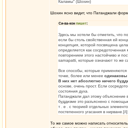
Каламы" (Шохин)
Шохин ясно видит, что Патанджали фор
Си-ва-кон
пишет
:
Здесь мы хотели бы отметить, что
если бы столь свойственная ей конц
концепция, которой посвящена цела
определяется как сосредоточенная м
повторением этого настойчиво и пос
samapatti, которые означают то же 
Все способы, которые применяются 
точке, более или менее
одинаковы 
В них нет абсолютно ничего будд
основе, очень прост. Если сосредот
состояния духа.
Патанджали дал этому объяснение в
буддизме это разъяснено с помощь
т . е . с теорией отдельных элемен
постепенного угасания в нирване.[/i]
То же самое можно написать относитель