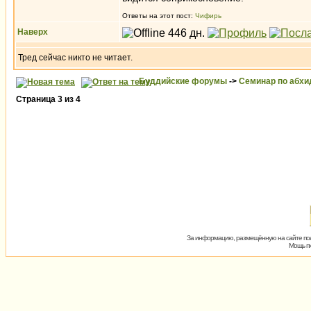
Ответы на этот пост:
Чифирь
Наверх
Тред сейчас никто не читает.
Буддийские форумы
->
Семинар по абх
Страница
3
из
4
За информацию, размещённую на сайте пол
Мощь пх