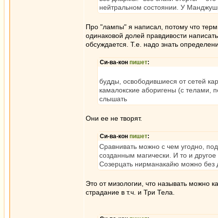
нейтральном состоянии. У Манджушри
Про "лампы" я написал, потому что тер
одинаковой долей правдивости написать
обсуждается. Т.е. надо знать определен
Си-ва-кон
пишет
:
будды, освободившиеся от сетей кар
камалокские аборигены (с телами, п
слышать
Они ее не творят.
Си-ва-кон
пишет
:
Сравнивать можно с чем угодно, по
созданным магически. И то и другое
Созерцать нирманакайю можно без д
Это от мизологии, что называть можно ка
страдание в т.ч. и Три Тела.