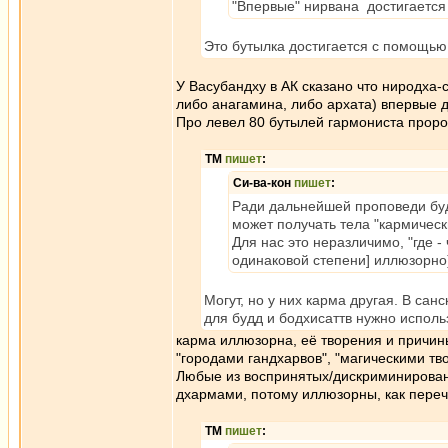
"Впервые" нирвана достигается 
Это бутылка достигается с помощью 
У Васубандху в АК сказано что ниродха-с
либо анагамина, либо архата) впервые д
Про левел 80 бутылей гармониста проро
ТМ
пишет
:
Си-ва-кон
пишет
:
Ради дальнейшей проповеди бу
может получать тела "кармическ
Для нас это неразличимо, "где - 
одинаковой степени] иллюзорно
Могут, но у них карма другая. В сан
для будд и бодхисаттв нужно использ
карма иллюзорна, её творения и причины
"городами гандхарвов", "магическими тв
Любые из воспринятых/дискриминирован
дхармами, потому иллюзорны, как пере
ТМ
пишет
: