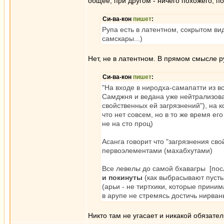
общее, при другом - ничего похожего, по
Си-ва-кон
пишет
:
Рупа есть в латентном, сокрытом ви
самскары...)
Нет, не в латентном. В прямом смысле р
Си-ва-кон
пишет
:
"На входе в ниродха-самапатти из 
Самджня и ведана уже нейтрализован
свойственных ей загрязнений"), на к
что нет совсем, но в то же время его
не на сто проц)
Асанга говорит что "загрязнения сво
первоэлементами (махабхутами)
Все левелы до самой бхавагры [пос
и покинуты
(как выбрасывают пусты
(арьи - не тиртхики, которые прини
в арупе не стремясь достичь нирва
Никто там не угасает и никакой обязател