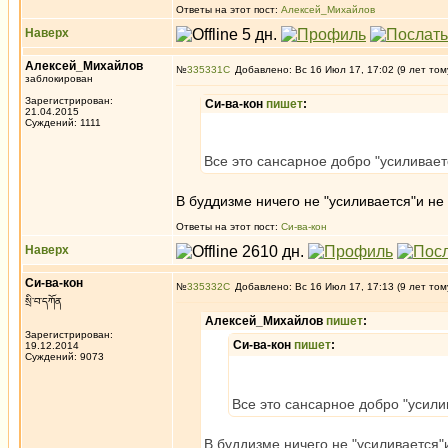
Ответы на этот пост:
Алексей_Михайлов
Наверх
Алексей_Михайлов
№
335331
Добавлено: Вс 16 Июл 17, 17:02 (9 лет том
заблокирован
Зарегистрирован:
Си-ва-кон
пишет
:
21.04.2015
Суждений: 1111
Все это сансарное добро "усиливаетс
В буддизме ничего не "усиливается"и не
Ответы на этот пост:
Си-ва-кон
Наверх
Си-ва-кон
№
335332
Добавлено: Вс 16 Июл 17, 17:13 (9 лет том
སྲི་བ་དཀོན
Алексей_Михайлов
пишет
:
Зарегистрирован:
Си-ва-кон
пишет
:
19.12.2014
Суждений: 9073
Все это сансарное добро "усилив
В буддизме ничего не "усиливается"