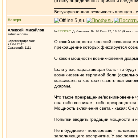
(в силу определенных причин и следстви
_________________
Безукоризненная вежливость японцев - с
Наверх
Алексей_Михайлов
№
335329
Добавлено: Вс 16 Июл 17, 16:36 (9 лет том
заблокирован
Зарегистрирован:
О какой мощности явлений сознания мож
21.04.2015
прекращение которых фиксируется созн
Суждений: 1111
О какой мощности возникновения дхармы
Если у вас нарастающая боль - то будут 
возникновение терпимой боли (отдельно)
максимальна как факт своего возникнове
дхармы.
Что такое прекращение/возникновение 
она либо возникает, либо прекращается.
Мощность включения света - какая: Он 
Попытки вводить градации мощности и и
Не в буддизме - подозреваю - поломают
заполняющего восприятие. У вас появит