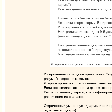
Все такие дхармы самскрита, т.
кармы")
Все они делятся на нама и рупа
Ничего этого без четасик не быв
Четасики творят карму. В нирва
Или нирвана - это освобождение
Нейтрализация скандх: к 9-й д
[нама-]скандхи уже полностью "
Нейтрализованные дхармы свалак
четасики полностью "ниродхнут
благодаря чему карма не проду
Дхармы вообще не проявляют свала
Их проявляет (или даже правильней: "в
разума") - здесь, в камалоке
Дхармы проявляют свои свалакшаны [мо
Если нет свалакшан - нет и дхарм, это п
Вы распознаете дхармы, классифицирует
различения их свалакшан.
Омраченный ум волнует дхармы и они п
отдельно от дхарм).