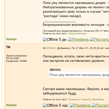
Пока уму являются свалакшаны дхарм -
Нейтрализованные дхармы не являют сва
различающего ума) только в случае "чит
"распада" нама-скандх).
_________________
Безукоризненная вежливость японцев - с
Последний раз редактировалось: Си-ва-кон (Пн 17 Июл 
Ответы на этот пост:
Samantabhadra
Наверх
ТМ
№
335466
Добавлено: Пн 17 Июл 17, 15:15 (9 лет том
Зарегистрирован:
Патанджали, кстати, свою читта-вритти-
05.04.2005
они застряли на саттвических уровнях.
Суждений: 15498
Цитата:
Пока уму являются свалакшаны дхар
Смотря какие свалакшаны. Вернее, в как
заблудившихся будд.
Ответы на этот пост:
Си-ва-кон
,
Алексей_Михайлов
Наверх