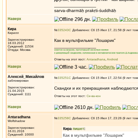
_________________
sarva-dharmāḥ prakṛti-śuddhāḥ
Наверх
Кира
№
335243
Добавлено: Сб 15 Июл 17, 21:58 (9 лет том
Кирилл
Зарегистрирован:
Как в мультфильме "Лошарик"
18.03.2012
_________________
Суждений: 11534
Откуда: Москва
новичок на форуме, прочитавший несколько книжек
и доверяющий сведениям, изложенным в метафизическом трактате Д.Андреева 
Ответы на этот пост:
Antaradhana
,
Android
Наверх
Алексей_Михайлов
№
335251
Добавлено: Сб 15 Июл 17, 22:54 (9 лет том
заблокирован
Зарегистрирован:
Скандхи и их прекращения наблюдаются 
21.04.2015
Суждений: 1111
Ответы на этот пост:
Си-ва-кон
Наверх
Antaradhana
№
335258
Добавлено: Сб 15 Июл 17, 23:26 (9 лет том
Wolfshadow
Зарегистрирован:
Кира
пишет
:
16.01.2016
Суждений: 10000
Как в мультфильме "Лошарик"