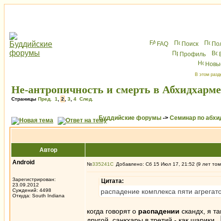
FAQ
Поиск
По
Профиль
Новы
В этом разд
Не-антропичность и смерть в Абхидхарме
Страницы
Пред.
1
,
2
,
3
,
4
След.
Буддийские форумы
->
Семинар по абх
Автор
Android
№
335241
Добавлено: Сб 15 Июл 17, 21:52 (9 лет том
Зарегистрирован:
Цитата:
23.09.2012
Суждений: 4498
распадение комплекса пяти агрегато
Откуда: South Indiana
когда говорят о
распадении
скандх, я та
другой, санкхары в третий - как шарики.