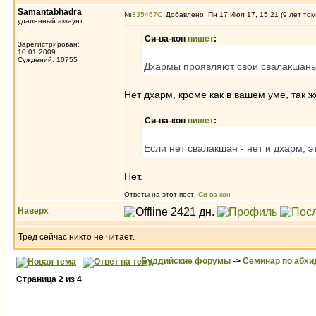
Samantabhadra
№
335467
Добавлено: Пн 17 Июл 17, 15:21 (9 лет том
удаленный аккаунт
Си-ва-кон
пишет
:
Зарегистрирован:
10.01.2009
Суждений: 10755
Дхармы проявляют свои свалакшаны
Нет дхарм, кроме как в вашем уме, так ж
Си-ва-кон
пишет
:
Если нет свалакшан - нет и дхарм, э
Нет.
Ответы на этот пост:
Си-ва-кон
Наверх
Тред сейчас никто не читает.
Буддийские форумы
->
Семинар по абх
Страница
2
из
4