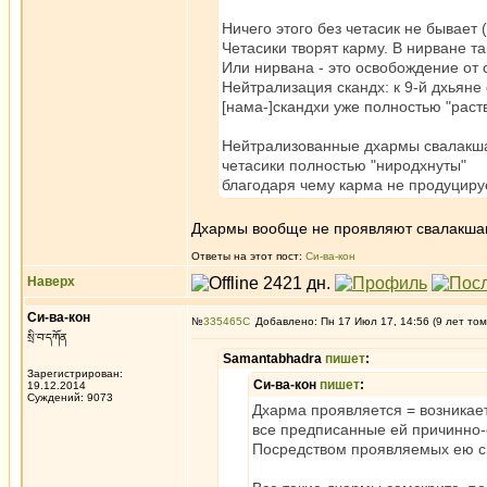
Ничего этого без четасик не бывает 
Четасики творят карму. В нирване т
Или нирвана - это освобождение от
Нейтрализация скандх: к 9-й дхьян
[нама-]скандхи уже полностью "раст
Нейтрализованные дхармы свалакшан 
четасики полностью "ниродхнуты"
благодаря чему карма не продуциру
Дхармы вообще не проявляют свалакшан
Ответы на этот пост:
Си-ва-кон
Наверх
Си-ва-кон
№
335465
Добавлено: Пн 17 Июл 17, 14:56 (9 лет том
སྲི་བ་དཀོན
Samantabhadra
пишет
:
Зарегистрирован:
Си-ва-кон
пишет
:
19.12.2014
Суждений: 9073
Дхарма проявляется = возникает
все предписанные ей причинно-
Посредством проявляемых ею св