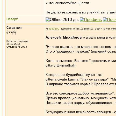
интенсивности/мощности.
Не делайте коктейль из учений: запутаете
Наверх
Си-ва-кон
№
335330
Добавлено: Вс 16 Июл 17, 16:47 (9 лет том
སྲི་བ་དཀོན
Алексей_Михайлов
мы запутаны в кокт
Зарегистрирован:
19.12.2014
"Нельзя сказать, что масла нет совсем, 
Суждений: 9073
Это о "мощности четасик" (явлений созна
Хотя, возможно, Вы тоже "проскочили м
citta-vr̥tti-nirodhaḥ
Которое по-буддийски звучит так:
cittena ciyate karma ("Ланка-аватара": 
В нирване творится карма? Проявляютс
Все это сансарное добро "усиливается"
Прямо пропорционально "мощности чета
Четасики творят карму, обуславливают 
_________________
Безукоризненная вежливость японцев - с