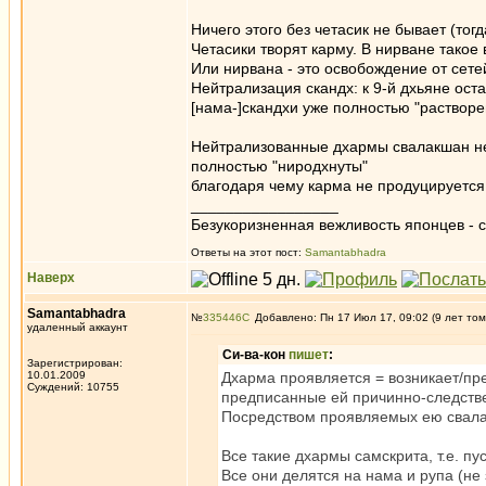
Ничего этого без четасик не бывает (тогд
Четасики творят карму. В нирване такое
Или нирвана - это освобождение от сет
Нейтрализация скандх: к 9-й дхьяне ос
[нама-]скандхи уже полностью "растворе
Нейтрализованные дхармы свалакшан не п
полностью "ниродхнуты"
благодаря чему карма не продуцируется
_________________
Безукоризненная вежливость японцев - с
Ответы на этот пост:
Samantabhadra
Наверх
Samantabhadra
№
335446
Добавлено: Пн 17 Июл 17, 09:02 (9 лет том
удаленный аккаунт
Си-ва-кон
пишет
:
Зарегистрирован:
10.01.2009
Дхарма проявляется = возникает/пре
Суждений: 10755
предписанные ей причинно-следств
Посредством проявляемых ею свалак
Все такие дхармы самскрита, т.е. п
Все они делятся на нама и рупа (не