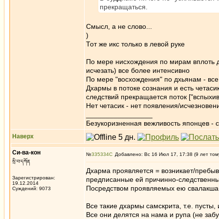
прекращаться.
Смысл, а не слово...
)
Тот же икс только в левой руке
По мере нисхождения по мирам вплоть д
исчезать) все более интенсивно
По мере "восхождения" по дхьянам - вс
Дхармы в потоке сознания и есть четас
следствий прекращается поток ["вспыхи
Нет четасик - нет появления/исчезновен
_________________
Безукоризненная вежливость японцев - с
Наверх
Си-ва-кон
№
335334
Добавлено: Вс 16 Июл 17, 17:38 (9 лет том
སྲི་བ་དཀོན
Дхарма проявляется = возникает/пребыва
Зарегистрирован:
предписанные ей причинно-следственны
19.12.2014
Посредством проявляемых ею свалакшан 
Суждений: 9073
Все такие дхармы самскрита, т.е. пусты
Все они делятся на нама и рупа (не заб