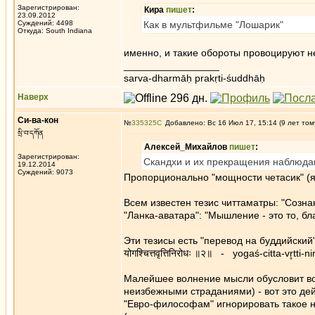
Зарегистрирован:
Кира
пишет
:
23.09.2012
Суждений: 4498
Как в мультфильме "Лошарик"
Откуда: South Indiana
именно, и такие обороты провоцируют н
_________________
sarva-dharmāḥ prakṛti-śuddhāḥ
Наверх
Си-ва-кон
№
335325
Добавлено: Вс 16 Июл 17, 15:14 (9 лет том
སྲི་བ་དཀོན
Алексей_Михайлов
пишет
:
Зарегистрирован:
Скандхи и их прекращения наблюдают
19.12.2014
Суждений: 9073
Пропорционально "мощности четасик" (я
Всем известен тезис читтаматры: "Сознан
"Ланка-аватара": "Мышление - это то, бл
Эти тезисы есть "перевод на буддийский
योगश्चित्तवृत्तिनिरोधः ॥२॥ - yogaś-citta-vr̥tti-
Малейшее волнение мысли обусловит воз
неизбежными страданиями) - вот это де
"Евро-философам" игнорировать такое н