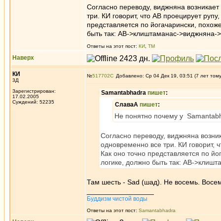
Согласно переводу, виджняна возникает 
три. КИ говорит, что АВ проецирует рупу
представляется по йогачарински, похоже 
быть так: АВ->клиштаманас->виджняна-
Ответы на этот пост:
КИ
,
ТМ
Наверх
КИ
№
517702
Добавлено: Ср 04 Дек 19, 03:51 (7 лет том
3Д
Зарегистрирован:
Samantabhadra
пишет
:
17.02.2005
Суждений: 52235
СлаваА
пишет
:
Не понятно почему у Samantabh
Согласно переводу, виджняна возник
одновременно все три. КИ говорит, ч
Как оно точно представляется по йог
логике, должно быть так: АВ->клиш
Там шесть - Sad (шад). Не восемь. Восем
_________________
Буддизм чистой воды
Ответы на этот пост:
Samantabhadra