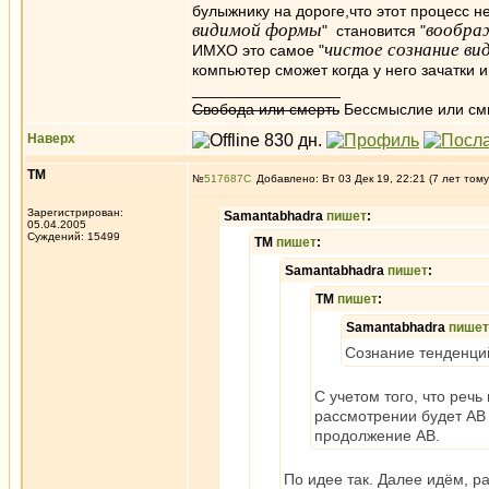
булыжнику на дороге,что этот процесс 
видимой формы
вообра
" становится "
чистое сознание в
ИМХО это самое "
компьютер сможет когда у него зачатки 
_________________
Свобода или смерть
Бессмыслие или см
Наверх
ТМ
№
517687
Добавлено: Вт 03 Дек 19, 22:21 (7 лет тому
Зарегистрирован:
Samantabhadra
пишет
:
05.04.2005
Суждений: 15499
ТМ
пишет
:
Samantabhadra
пишет
:
ТМ
пишет
:
Samantabhadra
пишет
Сознание тенденций
С учетом того, что реч
рассмотрении будет АВ 
продолжение АВ.
По идее так. Далее идём, р