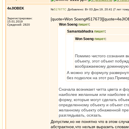
4eJIOBEK
№
517677
Добавлено: Вт 03 Дек 19, 20:41 (7 лет тому
Зарегистрирован:
[quote=Won Soeng#517673][quote=4eJIO
15.01.2019
Won Soeng
пишет
:
Суждений: 2820
Samantabhadra
пишет
:
Won Soeng
пишет
:
Помимо чистого сознания ви
объекту, этот объект побуж
воображаемому доминирую
А можно эту формулу развернуть
без подколок на этот раз.Пример
Сначала возникает читта цвета и фо
наиболее желанным или наиболее о
форму, которые могут сделать объе
определенному объекту и объект ст
желанному объекту обнаженной пре
разглядывать, осязать.
Допустим,но не понятно что в этом случ
абстрактное,что нельзя выразить слова