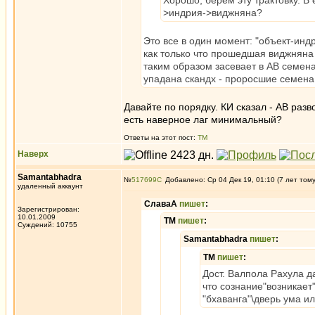
Хорошо, берём эту трактовку. В
>индрия->виджняна?
Это все в один момент: "объект-индр
как только что прошедшая виджняна 
таким образом засевает в АВ семе
упадана скандх - проросшие семена
Давайте по порядку. КИ сказал - АВ разв
есть наверное лаг минимальный?
Ответы на этот пост:
ТМ
Наверх
Samantabhadra
№
517699
Добавлено: Ср 04 Дек 19, 01:10 (7 лет том
удаленный аккаунт
СлаваА
пишет
:
Зарегистрирован:
10.01.2009
ТМ
пишет
:
Суждений: 10755
Samantabhadra
пишет
:
ТМ
пишет
:
Дост. Валпола Рахула д
что сознание"возникает" 
"бхаванга"\дверь ума и