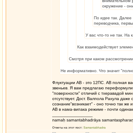
внимательном р
окружение - он
По идее так. Далее
переводчика, перв
У вас что-то не так. Н
Как взаимодействует элемен
Смотря при каком рассмотрении.
Не информативно. Что значит "полн
Флуктуации АВ - это 12ПС. АВ полная ва
звеньев. Я вам предлагаю переформулиро
"поверхности" отличий с тхеравадой мин
отсутствует. Дост. Валпола Рахула даже 
сознание"возникает" - оно точно так же и 
АВ в нама-випака режиме - почти одинак
_________________
namaḥ samantabhadrāya samantaspharaṇ
Ответы на этот пост:
Samantabhadra