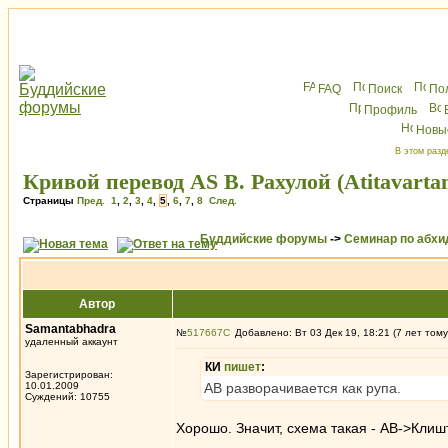
FAQ
Поиск
По
Профиль
Новы
В этом разд
Кривой перевод AS В. Рахулой (Atitavart
Страницы
Пред.
1
,
2
,
3
,
4
,
5
,
6
,
7
,
8
След.
Буддийские форумы
->
Семинар по абх
Автор
Samantabhadra
№
517667
Добавлено: Вт 03 Дек 19, 18:21 (7 лет тому
удаленный аккаунт
КИ
пишет
:
Зарегистрирован:
10.01.2009
АВ разворачивается как рупа.
Суждений: 10755
Хорошо. Значит, схема такая - АВ->Кл