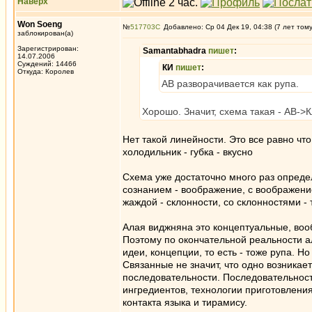
Наверх
Won Soeng
№
517703
Добавлено: Ср 04 Дек 19, 04:38 (7 лет том
заблокирован(а)
Зарегистрирован:
Samantabhadra
пишет
:
14.07.2006
Суждений: 14466
КИ
пишет
:
Откуда: Королев
АВ разворачивается как рупа.
Хорошо. Значит, схема такая - АВ
Нет такой линейности. Это все равно что
холодильник - губка - вкусно
Схема уже достаточно много раз опреде
сознанием - воображение, с воображением 
жаждой - склонности, со склонностями -
Алая виджняна это концептуальные, вооб
Поэтому по окончательной реальности ал
идеи, концепции, то есть - тоже рупа. Н
Связанные не значит, что одно возникает
последовательности. Последовательность
ингредиентов, технологии приготовления.
контакта языка и тирамису.