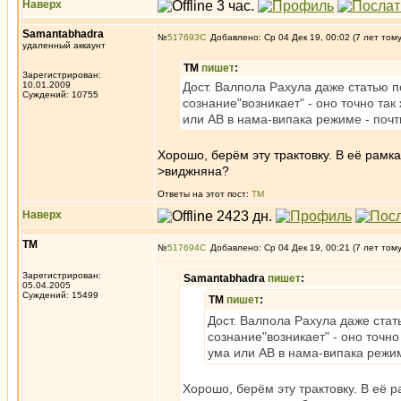
Наверх
Samantabhadra
№
517693
Добавлено: Ср 04 Дек 19, 00:02 (7 лет том
удаленный аккаунт
ТМ
пишет
:
Зарегистрирован:
10.01.2009
Дост. Валпола Рахула даже статью п
Суждений: 10755
сознание"возникает" - оно точно так ж
или АВ в нама-випака режиме - почт
Хорошо, берём эту трактовку. В её рам
>виджняна?
Ответы на этот пост:
ТМ
Наверх
ТМ
№
517694
Добавлено: Ср 04 Дек 19, 00:21 (7 лет том
Зарегистрирован:
Samantabhadra
пишет
:
05.04.2005
Суждений: 15499
ТМ
пишет
:
Дост. Валпола Рахула даже стат
сознание"возникает" - оно точно 
ума или АВ в нама-випака режим
Хорошо, берём эту трактовку. В её