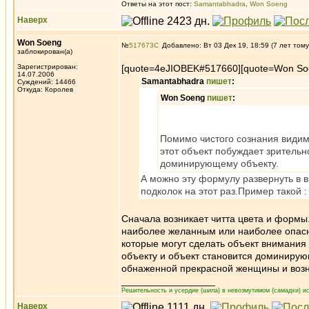
Ответы на этот пост:
Samantabhadra
,
Won Soeng
Наверх
Won Soeng
№
517673
Добавлено: Вт 03 Дек 19, 18:59 (7 лет тому
заблокирован(а)
Зарегистрирован:
[quote=4eJIOBEK#517660][quote=Won So
14.07.2006
Samantabhadra
пишет
:
Суждений: 14466
Откуда: Королев
Won Soeng
пишет
:
Помимо чистого сознания видимо
этот объект побуждает зритель
доминирующему объекту.
А можно эту формулу развернуть в в
подколок на этот раз.Пример такой :
Сначала возникает читта цвета и формы.
наиболее желанным или наиболее опасн
которые могут сделать объект внимани
объекту и объект становится доминирую
обнаженной прекрасной женщины и возн
_________________
Решительность и усердие (шила) в невозмутимом (самадхи) ис
Наверх