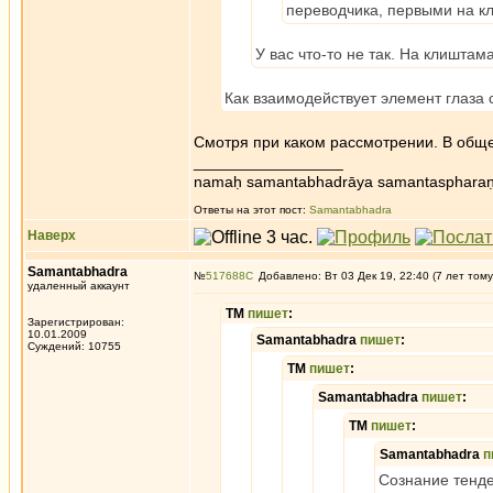
переводчика, первыми на к
У вас что-то не так. На клишта
Как взаимодействует элемент глаза 
Смотря при каком рассмотрении. В общем
_________________
namaḥ samantabhadrāya samantaspharaṇ
Ответы на этот пост:
Samantabhadra
Наверх
Samantabhadra
№
517688
Добавлено: Вт 03 Дек 19, 22:40 (7 лет тому
удаленный аккаунт
ТМ
пишет
:
Зарегистрирован:
10.01.2009
Samantabhadra
пишет
:
Суждений: 10755
ТМ
пишет
:
Samantabhadra
пишет
:
ТМ
пишет
:
Samantabhadra
п
Сознание тенде