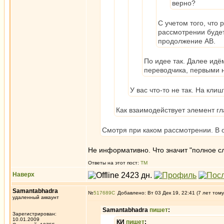
верно?
С учетом того, что
рассмотрении будет
продолжение АВ.
По идее так. Далее идё
переводчика, первыми 
У вас что-то не так. На кл
Как взаимодействует элемент гл
Смотря при каком рассмотрении. В о
Не информативно. Что значит "полное с
Ответы на этот пост:
ТМ
Наверх
Samantabhadra
№
517689
Добавлено: Вт 03 Дек 19, 22:41 (7 лет тому
удаленный аккаунт
Samantabhadra
пишет
:
Зарегистрирован:
10.01.2009
КИ
пишет
: