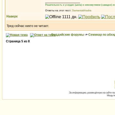
_________________
Решительность и усердие (шила) в невозмутимом (самадхи) ис
Ответы на этот пост:
Samantabhadra
Наверх
Тред сейчас никто не читает.
Буддийские форумы
->
Семинар по абх
Страница
5
из
8
За информацию, размещённую на сайте пол
Мощь пх