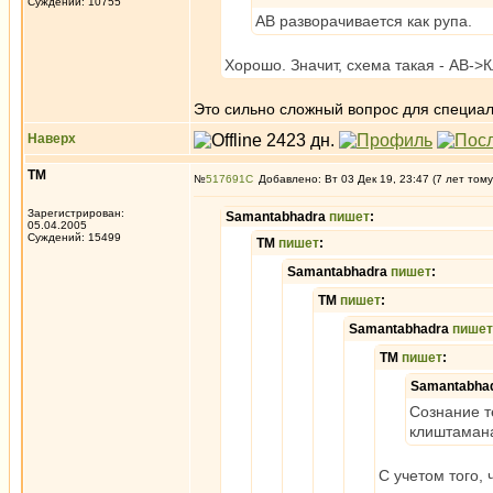
Суждений: 10755
АВ разворачивается как рупа.
Хорошо. Значит, схема такая - АВ
Это сильно сложный вопрос для специал
Наверх
ТМ
№
517691
Добавлено: Вт 03 Дек 19, 23:47 (7 лет тому
Зарегистрирован:
Samantabhadra
пишет
:
05.04.2005
Суждений: 15499
ТМ
пишет
:
Samantabhadra
пишет
:
ТМ
пишет
:
Samantabhadra
пишет
ТМ
пишет
:
Samantabha
Сознание т
клиштамана
С учетом того, 