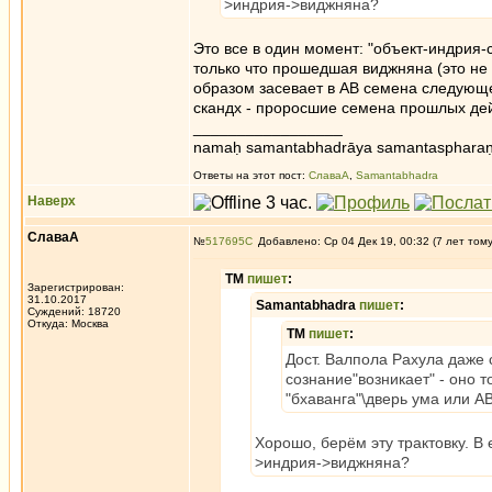
>индрия->виджняна?
Это все в один момент: "объект-индрия-с
только что прошедшая виджняна (это не 
образом засевает в АВ семена следующ
скандх - проросшие семена прошлых дей
_________________
namaḥ samantabhadrāya samantaspharaṇ
Ответы на этот пост:
СлаваА
,
Samantabhadra
Наверх
СлаваА
№
517695
Добавлено: Ср 04 Дек 19, 00:32 (7 лет том
ТМ
пишет
:
Зарегистрирован:
31.10.2017
Samantabhadra
пишет
:
Суждений: 18720
Откуда: Москва
ТМ
пишет
:
Дост. Валпола Рахула даже 
сознание"возникает" - оно то
"бхаванга"\дверь ума или А
Хорошо, берём эту трактовку. В
>индрия->виджняна?