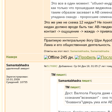
Это все в один момент: "объект-индр
как только что прошедшая виджняна 
таким образом засевает в АВ семе
упадана скандх - проросшие семена
Это же уже не схема 12 нидан? Не поня
нидан должно вроде быть так: АВ->виджн
контакт -> ощущение -> жажда -> привяз
_________________
Практикую интегральную йогу Шри Ауроб
Лама и его общественная деятельность.
Ответы на этот пост:
Samantabhadra
,
Samantabhadra
Наверх
Samantabhadra
№
517698
Добавлено: Ср 04 Дек 19, 01:05 (7 лет том
удаленный аккаунт
ТМ
пишет
:
Зарегистрирован:
10.01.2009
Samantabhadra
пишет
:
Суждений: 10755
ТМ
пишет
:
Дост. Валпола Рахула даже 
сознание"возникает" - оно то
"бхаванга"\дверь ума или А