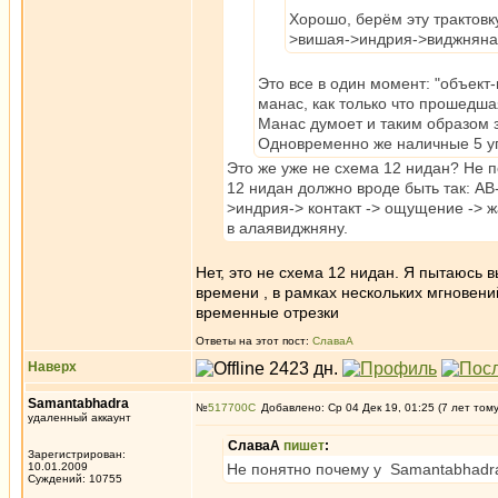
Хорошо, берём эту трактовк
>вишая->индрия->виджнян
Это все в один момент: "объект-
манас, как только что прошедша
Манас думоет и таким образом 
Одновременно же наличные 5 у
Это же уже не схема 12 нидан? Не 
12 нидан должно вроде быть так: АВ
>индрия-> контакт -> ощущение -> ж
в алаявиджняну.
Нет, это не схема 12 нидан. Я пытаюсь в
времени , в рамках нескольких мгновен
временные отрезки
Ответы на этот пост:
СлаваА
Наверх
Samantabhadra
№
517700
Добавлено: Ср 04 Дек 19, 01:25 (7 лет том
удаленный аккаунт
СлаваА
пишет
:
Зарегистрирован:
10.01.2009
Не понятно почему у Samantabhadr
Суждений: 10755