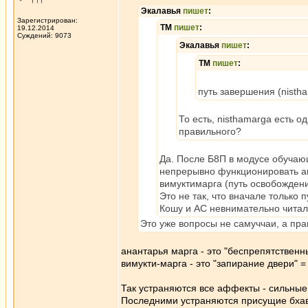
Экалавья
пишет
:
Зарегистрирован:
ТМ
пишет
:
19.12.2014
Суждений: 9073
Экалавья
пишет
:
ТМ
пишет
:
путь завершения (nisth
То есть, nisthamarga есть
правильного?
Да. После Б8П в модусе обучаю
непрерывно функционировать ан
вимуктимарга (путь освобожден
Это не так, что вначале только 
Кошу и АС невнимательно читали
Это уже вопросы не самуччаи, а прав
анантарья марга - это "беспрепятствен
вимукти-марга - это "запирание двери" =
Так устраняются все аффекты - сильные
Последними устраняются присущие бхава