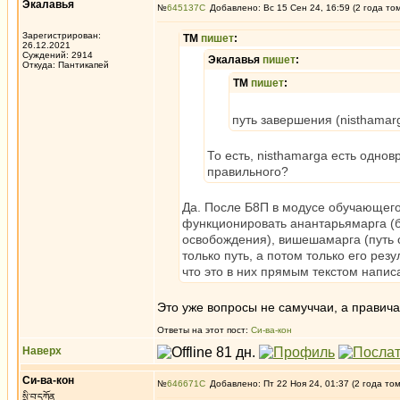
Экалавья
№
645137
Добавлено: Вс 15 Сен 24, 16:59 (2 года то
Зарегистрирован:
ТМ
пишет
:
26.12.2021
Суждений: 2914
Экалавья
пишет
:
Откуда: Пантикапей
ТМ
пишет
:
путь завершения (nisthamar
То есть, nisthamarga есть одн
правильного?
Да. После Б8П в модусе обучающего
функционировать анантарьямарга (б
освобождения), вишешамарга (путь с
только путь, а потом только его ре
что это в них прямым текстом напис
Это уже вопросы не самуччаи, а правичаи
Ответы на этот пост:
Си-ва-кон
Наверх
Си-ва-кон
№
646671
Добавлено: Пт 22 Ноя 24, 01:37 (2 года то
སྲི་བ་དཀོན