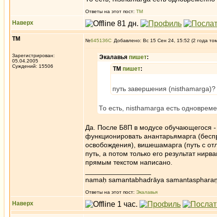
Ответы на этот пост:
ТМ
Наверх
ТМ
№
645136
Добавлено: Вс 15 Сен 24, 15:52 (2 года то
Зарегистрирован:
Экалавья
пишет
:
05.04.2005
Суждений: 15506
ТМ
пишет
:
путь завершения (nisthamarga)?
То есть, nisthamarga есть одновре
Да. После Б8П в модусе обучающегося -
функционировать анантарьямарга (беспр
освобождения), вишешамарга (путь с отл
путь, а потом только его результат нирв
прямым текстом написано.
_________________
namaḥ samantabhadrāya samantaspharaṇ
Ответы на этот пост:
Экалавья
Наверх