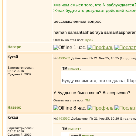
>>в чем смысл того, что N заблуждается
>>как будто это результат действий как
Бессмысленный вопрос.
_________________
namaḥ samantabhadrāya samantaspharaṇ
Ответы на этот пост:
Кукай
Наверх
Кукай
№
649357
Добавлено: Пт 21 Фев 25, 10:25 (1 год том
Зарегистрирован:
ТМ
пишет
:
02.12.2016
Суждений: 2039
Будду вспомните, что он делал, Шар
У Будды не было клеш? Вы серьезно?
Ответы на этот пост:
ТМ
Наверх
Кукай
№
649359
Добавлено: Пт 21 Фев 25, 10:26 (1 год том
Зарегистрирован:
ТМ
пишет
:
02.12.2016
Суждений: 2039