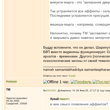
вимукти-марга - это "запирание двер
Так устраняются все аффекты - сил
Последними устраняются присущие б
вишеша-марга - например, созерцан
Непонятно, почему ТМ "заставляет с
и закрывать давно навечно заперто
Будду вспомните, что он делал, Шарипу
Б8П вместо виджняны функционирует. Он и
архатов - временами. Другого [логически 
психологические загоны от своей тяжело
_________________
namaḥ samantabhadrāya samantaspharaṇ
Ответы на этот пост:
Кукай
Наверх
ТМ
№
649338
Добавлено: Чт 20 Фев 25, 17:17 (1 год том
Зарегистрирован:
Кукай
пишет
:
05.04.2005
Суждений: 15506
в чем смысл появления аффектов?