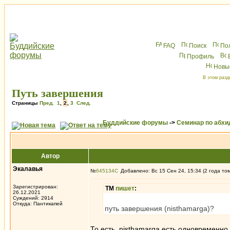
FAQ
Поиск
По
Профиль
Новы
В этом разд
Путь завершения
Страницы
Пред.
1
,
2
,
3
След.
Буддийские форумы
->
Семинар по абх
Автор
Экалавья
№
645134
Добавлено: Вс 15 Сен 24, 15:34 (2 года то
Зарегистрирован:
ТМ
пишет
:
26.12.2021
Суждений: 2914
Откуда: Пантикапей
путь завершения (nisthamarga)?
То есть, nisthamarga есть одновременн