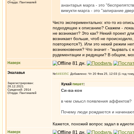
Откуда: Пантикапей
анантарья марга - это "беспрепятс
вимукти-марга - это "запирание двер
Чисто экспериментально: кто-то из опи
подходящее к описанию? Скажем - локали
не возникает? Это как? Некий проект дл
возникает больше, чтоб не происходило,
повторяются?). Или это некий режим неп
возникновения? Что значит - "вырвать с 
рудементации и редукции? В общем, може
Наверх
Экалавья
№
649335
Добавлено: Чт 20 Фев 25, 12:03 (1 год том
Зарегистрирован:
Кукай
пишет
:
26.12.2021
Суждений: 2914
Си-ва-кон
Откуда: Пантикапей
в чем смысл появления аффектов?
Почему люди рождаются и начинают
Кажется, похожий вопрос задал в идиоти
Наверх