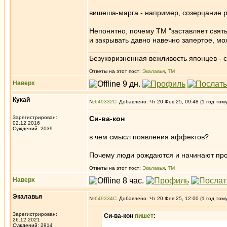
вишеша-марга - например, созерцание р
Непонятно, почему ТМ "заставляет святы
и закрывать давно навечно запертое, м
_________________
Безукоризненная вежливость японцев - с
Ответы на этот пост:
Экалавья
,
ТМ
Наверх
Кукай
№
649332
Добавлено: Чт 20 Фев 25, 09:48 (1 год том
Зарегистрирован:
Си-ва-кон
02.12.2016
Суждений: 2039
в чем смысл появления аффектов?
Почему люди рождаются и начинают про
Ответы на этот пост:
Экалавья
,
ТМ
Наверх
Экалавья
№
649334
Добавлено: Чт 20 Фев 25, 12:00 (1 год том
Зарегистрирован:
Си-ва-кон
пишет
:
26.12.2021
Суждений: 2914