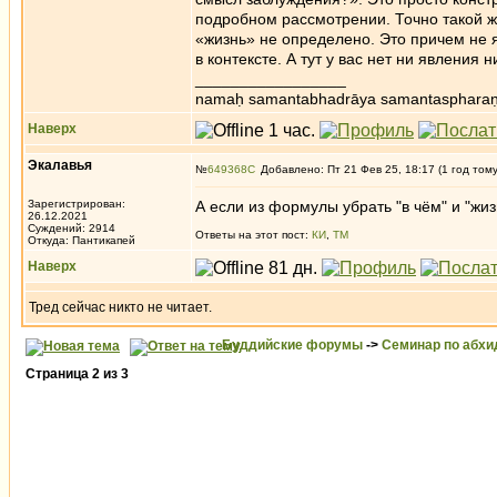
подробном рассмотрении. Точно такой ж
«жизнь» не определено. Это причем не я
в контексте. А тут у вас нет ни явления н
_________________
namaḥ samantabhadrāya samantaspharaṇ
Наверх
Экалавья
№
649368
Добавлено: Пт 21 Фев 25, 18:17 (1 год том
Зарегистрирован:
А если из формулы убрать "в чём" и "жизн
26.12.2021
Суждений: 2914
Ответы на этот пост:
КИ
,
ТМ
Откуда: Пантикапей
Наверх
Тред сейчас никто не читает.
Буддийские форумы
->
Семинар по абх
Страница
2
из
3