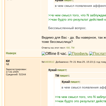
Кукай
пишет
:
в чем смысл появления аффект
>>в чем смысл того, что N заблужда
>>как будто это результат действий
Бессмысленный вопрос.
Видимо для Вас - да. Вы наверное, так 
тоже бессмыслица?
Ответы на этот пост:
КИ
,
ТМ
Наверх
КИ
№
649361
Добавлено: Пт 21 Фев 25, 15:23 (1 год том
3Д
Зарегистрирован:
Кукай
пишет
:
17.02.2005
Суждений: 52244
ТМ
пишет
:
Кукай
пишет
:
в чем смысл появления аф
>>в чем смысл того, что N забл
>>как будто это результат дейс