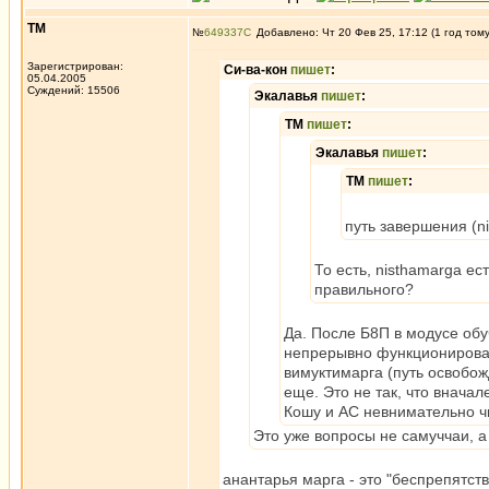
ТМ
№
649337
Добавлено: Чт 20 Фев 25, 17:12 (1 год том
Зарегистрирован:
Си-ва-кон
пишет
:
05.04.2005
Суждений: 15506
Экалавья
пишет
:
ТМ
пишет
:
Экалавья
пишет
:
ТМ
пишет
:
путь завершения (n
То есть, nisthamarga е
правильного?
Да. После Б8П в модусе об
непрерывно функционироват
вимуктимарга (путь освобож
еще. Это не так, что вначал
Кошу и АС невнимательно чи
Это уже вопросы не самуччаи, а 
анантарья марга - это "беспрепятс