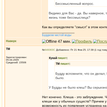
Бессмысленный вопрос.
Видимо для Вас - да. Вы наверное, 
жизнь тоже бессмыслица?
Как вы определяете "смысл" в этом конт
_________________
Буддизм чистой воды
Наверх
ТМ
№
649363
Добавлено: Пт 21 Фев 25, 17:39 (1 год том
Зарегистрирован:
Кукай
пишет
:
05.04.2005
Суждений: 15506
ТМ
пишет
:
Будду вспомните, что он делал,
было.
У Будды не было клеш? Вы серьезн
Нет конечно. Клеша - это заблуждение. Ч
клеши как у обычных существ? Причем у 
возможность их появления устранена на