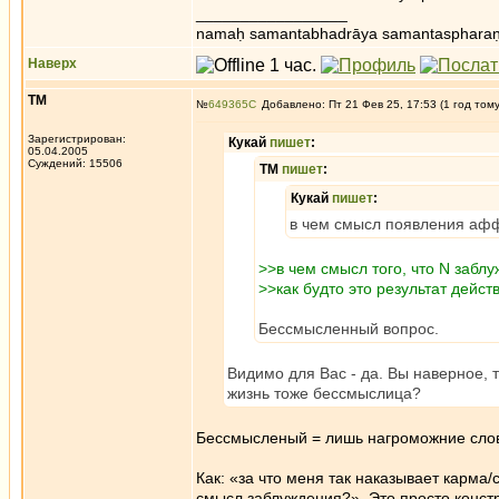
_________________
namaḥ samantabhadrāya samantaspharaṇ
Наверх
ТМ
№
649365
Добавлено: Пт 21 Фев 25, 17:53 (1 год том
Зарегистрирован:
Кукай
пишет
:
05.04.2005
Суждений: 15506
ТМ
пишет
:
Кукай
пишет
:
в чем смысл появления аф
>>в чем смысл того, что N забл
>>как будто это результат дейс
Бессмысленный вопрос.
Видимо для Вас - да. Вы наверное, 
жизнь тоже бессмыслица?
Бессмысленый = лишь нагроможние слов, 
Как: «за что меня так наказывает карма/
смысл заблуждения?». Это просто конст