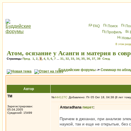
FAQ
Поиск
По
Профиль
Новы
В этом разд
Атом, осязание у Асанги и материя в сов
Страницы
Пред.
1
,
2
,
3
,
4
,
5
,
6
,
7
...
31
,
32
,
33
,
34
,
35
,
36
,
37
,
38
След.
Буддийские форумы
->
Семинар по абх
Автор
ТМ
№
444127
Добавлено: Пт 05 Окт 18, 04:38 (8 лет тому
Зарегистрирован:
Antaradhana
пишет
:
05.04.2005
Суждений: 15499
Причем в джханах, при анализе эле
наукой, так и еще не открытые, без