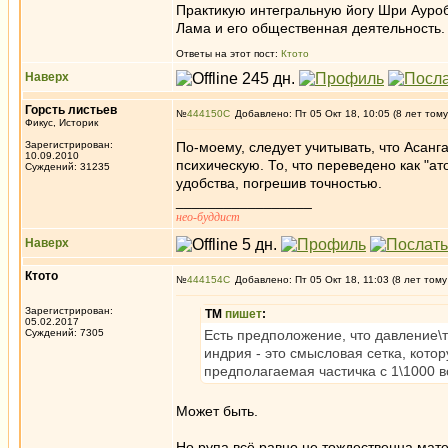
Практикую интегральную йогу Шри Ауроб
Лама и его общественная деятельность.
Ответы на этот пост:
Ктото
Наверх
Горсть листьев
№
444150
Добавлено: Пт 05 Окт 18, 10:05 (8 лет тому
Фикус, Историк
Зарегистрирован:
По-моему, следует учитывать, что Асанг
10.09.2010
психическую. То, что переведено как "ат
Суждений: 31235
удобства, погрешив точностью.
_________________
нео-буддист
Наверх
Ктото
№
444154
Добавлено: Пт 05 Окт 18, 11:03 (8 лет тому
Зарегистрирован:
ТМ
пишет
:
05.02.2017
Суждений: 7305
Есть предположение, что давление\
индрия - это смысловая сетка, кото
предполагаемая частичка с 1\1000 в
Может быть.
Но рупа всё равно не тождественна мат