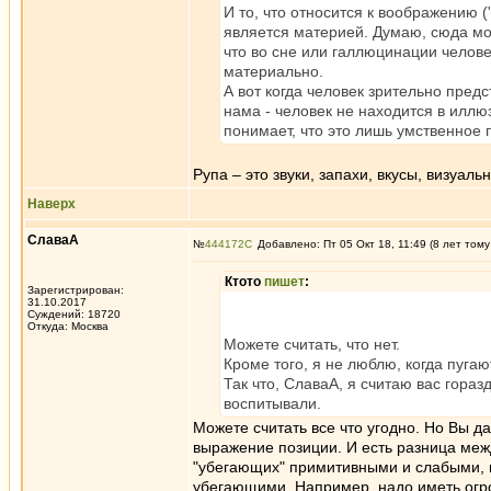
И то, что относится к воображению ("4
является материей. Думаю, сюда м
что во сне или галлюцинации челове
материально.
А вот когда человек зрительно предс
нама - человек не находится в иллю
понимает, что это лишь умственное 
Рупа – это звуки, запахи, вкусы, визуал
Наверх
СлаваА
№
444172
Добавлено: Пт 05 Окт 18, 11:49 (8 лет тому
Ктото
пишет
:
Зарегистрирован:
31.10.2017
Суждений: 18720
Откуда: Москва
Можете считать, что нет.
Кроме того, я не люблю, когда пугаю
Так что, СлаваА, я считаю вас гораз
воспитывали.
Можете считать все что угодно. Но Вы д
выражение позиции. И есть разница меж
"убегающих" примитивными и слабыми, 
убегающими. Например, надо иметь огро