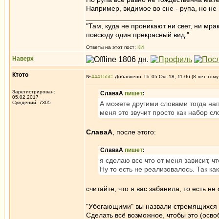
Например, видимое во сне - рупа, но не
_________________
"Там, куда не проникают ни свет, ни мрак
повсюду один прекрасный вид."
Ответы на этот пост:
КИ
Наверх
Ктото
№
444155
Добавлено: Пт 05 Окт 18, 11:06 (8 лет тому
Зарегистрирован:
СлаваА
пишет
:
05.02.2017
Суждений: 7305
А можете другими словами тогда на
меня это звучит просто как набор сл
СлаваА
, после этого:
СлаваА
пишет
:
я сделаю все что от меня зависит, 
Ну то есть не реализовалось. Так к
считайте, что я вас забанила, то есть н
"Убегающими" вы назвали стремящихся 
Сделать всё возможное, чтобы это (осво