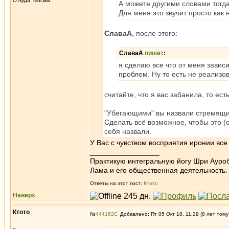
Откуда: Москва
А можете другими словами тогд
Для меня это звучит просто как 
СлаваА
, после этого:
СлаваА
пишет
:
я сделаю все что от меня зависи
проблем. Ну то есть не реализо
считайте, что я вас забанила, то ес
"Убегающими" вы назвали стремящи
Сделать всё возможное, чтобы это (
себя назвали.
У Вас с чувством восприятия иронии вс
_________________
Практикую интегральную йогу Шри Ауроб
Лама и его общественная деятельность.
Ответы на этот пост:
Ктото
Наверх
Ктото
№
444162
Добавлено: Пт 05 Окт 18, 11:29 (8 лет тому