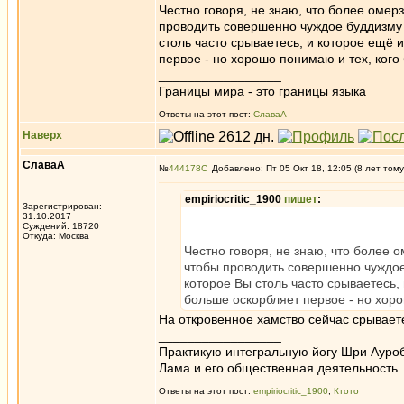
Честно говоря, не знаю, что более оме
проводить совершенно чуждое буддизму (
столь часто срываетесь, и которое ещё
первое - но хорошо понимаю и тех, кого
_________________
Границы мира - это границы языка
Ответы на этот пост:
СлаваА
Наверх
СлаваА
№
444178
Добавлено: Пт 05 Окт 18, 12:05 (8 лет тому
empiriocritic_1900
пишет
:
Зарегистрирован:
31.10.2017
Суждений: 18720
Откуда: Москва
Честно говоря, не знаю, что более 
чтобы проводить совершенно чуждое 
которое Вы столь часто срываетесь,
больше оскорбляет первое - но хоро
На откровенное хамство сейчас срывает
_________________
Практикую интегральную йогу Шри Ауроб
Лама и его общественная деятельность.
Ответы на этот пост:
empiriocritic_1900
,
Ктото