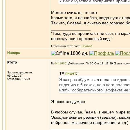
У Вас с чувством восприятия ирони
Можете считать, что нет.
Кроме того, я не люблю, когда пугают пр
Так что, СлаваА, я считаю вас гораздо 
_________________
"Там, куда не проникают ни свет, ни мрак
повсюду один прекрасный вид."
Ответы на этот пост:
СлаваА
Наверх
Ктото
№
444166
Добавлено: Пт 05 Окт 18, 11:39 (8 лет тому
Зарегистрирован:
ТМ
пишет
:
05.02.2017
Суждений: 7305
Я как раз обдумывал недавно идею о 
видению в 6 локах, но в него полнос
или\и "собирательного" эффекта не 
Я тоже так думаю.
В любом случае, "нама" в нашем мире вс
Эмоциональная реакция (ведана), мысль 
нейронов, мышечное напряжение и т.д.).
_________________