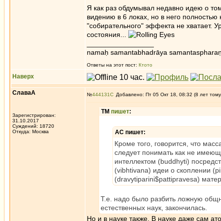
Я как раз обдумывал недавно идею о том,
видению в 6 локах, но в него полностью 
"собирательного" эффекта не хватает. У
состояния...
_________________
namaḥ samantabhadrāya samantaspharaṇ
Ответы на этот пост:
Ктото
Наверх
СлаваА
№
444131
Добавлено: Пт 05 Окт 18, 08:32 (8 лет тому
ТМ
пишет
:
Зарегистрирован:
31.10.2017
Суждений: 18720
Откуда: Москва
АС пишет:
Кроме того, говорится, что мас
следует понимать как не имеющий
интеллектом (buddhyti) посредс
(vibhtivana) идеи о скоплении (
(dravytiparini$pattipravesa) мате
Т.е. надо было разбить ложную общн
естественных наук, закончилась.
Но и в науке также. В науке даже сам ат