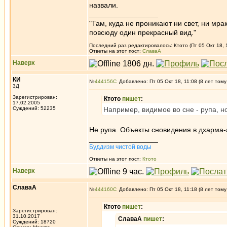
назвали.
_________________
"Там, куда не проникают ни свет, ни мрак
повсюду один прекрасный вид."
Последний раз редактировалось: Ктото (Пт 05 Окт 18, 1
Ответы на этот пост:
СлаваА
Наверх
КИ
№
444156
Добавлено: Пт 05 Окт 18, 11:08 (8 лет тому
3Д
Зарегистрирован:
Ктото
пишет
:
17.02.2005
Суждений: 52235
Например, видимое во сне - рупа, н
Не рупа. Объекты сновидения в дхарма-
_________________
Буддизм чистой воды
Ответы на этот пост:
Ктото
Наверх
СлаваА
№
444160
Добавлено: Пт 05 Окт 18, 11:18 (8 лет тому
Ктото
пишет
:
Зарегистрирован:
31.10.2017
СлаваА
пишет
:
Суждений: 18720