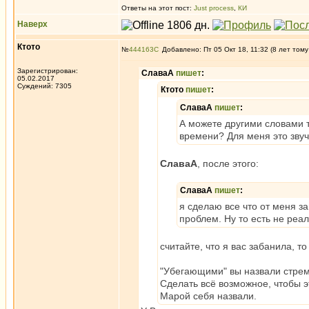
Ответы на этот пост:
Just process
,
КИ
Наверх
Ктото
№
444163
Добавлено: Пт 05 Окт 18, 11:32 (8 лет тому
Зарегистрирован:
СлаваА
пишет
:
05.02.2017
Суждений: 7305
Ктото
пишет
:
СлаваА
пишет
:
А можете другими словами т
времени? Для меня это звуч
СлаваА
, после этого:
СлаваА
пишет
:
я сделаю все что от меня за
проблем. Ну то есть не реа
считайте, что я вас забанила, т
"Убегающими" вы назвали стре
Сделать всё возможное, чтобы э
Марой себя назвали.