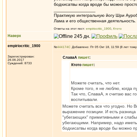
бодхисатвы когда вроде бы можно просто
_________________
Практикую интегральную йогу Шри Ауроб
Лама и его общественная деятельность.
Ответы на этот пост:
empiriocritic_1900
,
Ктото
Наверх
empiriocritic_1900
№
444174
Добавлено: Пт 05 Окт 18, 11:59 (8 лет тому
Зарегистрирован:
СлаваА
пишет
:
26.06.2017
Суждений: 8733
Ктото
пишет
:
Можете считать, что нет.
Кроме того, я не люблю, когда п
Так что, СлаваА, я считаю вас 
воспитывали.
Можете считать все что угодно. Но 
выражение позиции. И есть разница
"убегающих" примитивными и слабы
убегающими. Например, надо иметь 
бодхисатвы когда вроде бы можно пр