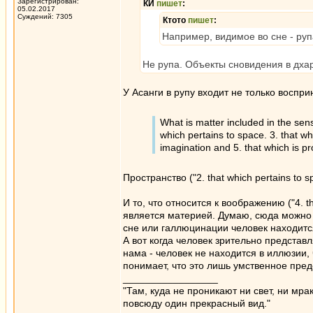
Зарегистрирован:
КИ
пишет
:
05.02.2017
Суждений: 7305
Ктото
пишет
:
Например, видимое во сне - руп
Не рупа. Объекты сновидения в дха
У Асанги в рупу входит не только воспр
What is matter included in the sense
which pertains to space. 3. that wh
imagination and 5. that which is 
Пространство ("2. that which pertains to s
И то, что относится к воображению ("4. th
является материей. Думаю, сюда можно 
сне или галлюцинации человек находитс
А вот когда человек зрительно представл
нама - человек не находится в иллюзии,
понимает, что это лишь умственное пред
_________________
"Там, куда не проникают ни свет, ни мрак
повсюду один прекрасный вид."