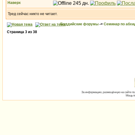
Наверх
Тред сейчас никто не читает.
Буддийские форумы
->
Семинар по абх
Страница
3
из
38
За информацию, размещённую на сайте пол
Мощь пх