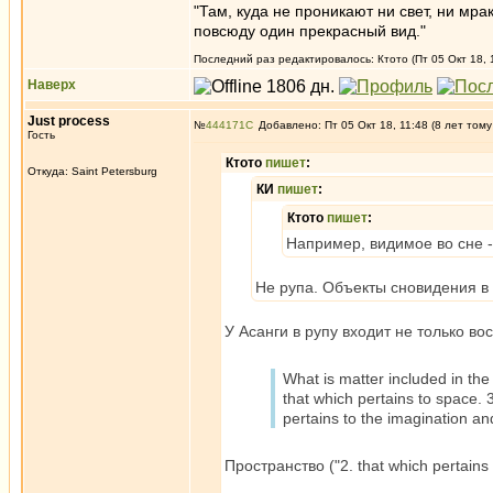
"Там, куда не проникают ни свет, ни мрак
повсюду один прекрасный вид."
Последний раз редактировалось: Ктото (Пт 05 Окт 18, 1
Наверх
Just process
№
444171
Добавлено: Пт 05 Окт 18, 11:48 (8 лет тому
Гость
Ктото
пишет
:
Откуда: Saint Petersburg
КИ
пишет
:
Ктото
пишет
:
Например, видимое во сне -
Не рупа. Объекты сновидения в
У Асанги в рупу входит не только в
What is matter included in the s
that which pertains to space. 3
pertains to the imagination an
Пространство ("2. that which pertains