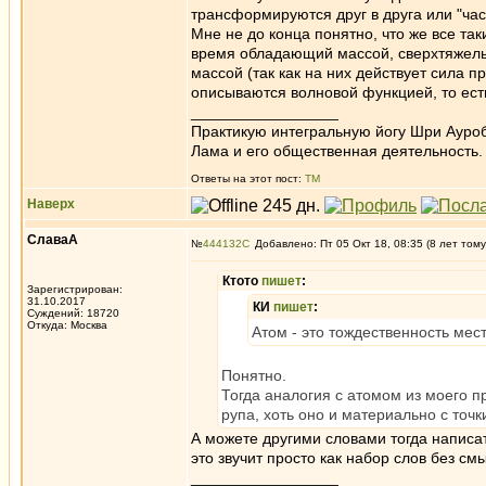
трансформируются друг в друга или "ча
Мне не до конца понятно, что же все та
время обладающий массой, сверхтяжелый
массой (так как на них действует сила 
описываются волновой функцией, то есть
_________________
Практикую интегральную йогу Шри Ауроб
Лама и его общественная деятельность.
Ответы на этот пост:
ТМ
Наверх
СлаваА
№
444132
Добавлено: Пт 05 Окт 18, 08:35 (8 лет тому
Ктото
пишет
:
Зарегистрирован:
31.10.2017
КИ
пишет
:
Суждений: 18720
Откуда: Москва
Атом - это тождественность мес
Понятно.
Тогда аналогия с атомом из моего п
рупа, хоть оно и материально с точк
А можете другими словами тогда написа
это звучит просто как набор слов без см
_________________