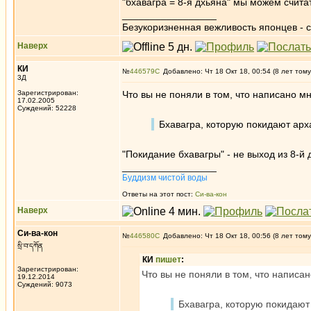
"бхавагра = 8-я дхьяна" мы можем счит
_________________
Безукоризненная вежливость японцев - с
Наверх
КИ
№
446579
Добавлено: Чт 18 Окт 18, 00:54 (8 лет тому
3Д
Зарегистрирован:
Что вы не поняли в том, что написано 
17.02.2005
Суждений: 52228
Бхавагра, которую покидают арха
"Покидание бхавагры" - не выход из 8-й 
_________________
Буддизм чистой воды
Ответы на этот пост:
Си-ва-кон
Наверх
Си-ва-кон
№
446580
Добавлено: Чт 18 Окт 18, 00:56 (8 лет тому
སྲི་བ་དཀོན
КИ
пишет
:
Зарегистрирован:
Что вы не поняли в том, что написа
19.12.2014
Суждений: 9073
Бхавагра, которую покидают 