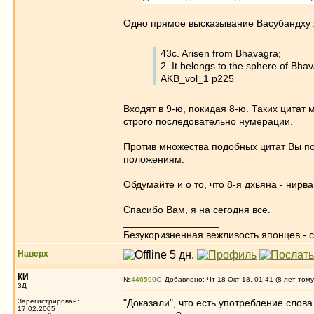
Одно прямое высказывание Васубандху я
43c. Arisen from Bhavagra;
2. It belongs to the sphere of Bha
AKB_vol_1 p225
Входят в 9-ю, покидая 8-ю. Таких цитат 
строго последовательно нумерации.
Против множества подобных цитат Вы п
положениям.
Обдумайте и о то, что 8-я дхьяна - нирв
Спасибо Вам, я на сегодня все.
_________________
Безукоризненная вежливость японцев - с
Наверх
КИ
№
446590
Добавлено: Чт 18 Окт 18, 01:41 (8 лет тому
3Д
Зарегистрирован:
"Доказали", что есть употребление слова
17.02.2005