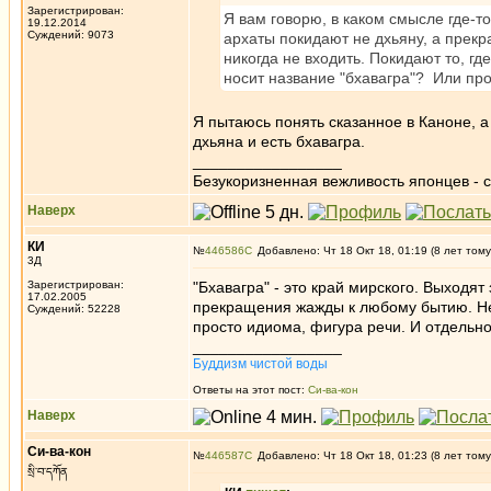
Зарегистрирован:
Я вам говорю, в каком смысле где-то
19.12.2014
Суждений: 9073
архаты покидают не дхьяну, а прек
никогда не входить. Покидают то, гд
носит название "бхавагра"? Или пр
Я пытаюсь понять сказанное в Каноне, а 
дхьяна и есть бхавагра.
_________________
Безукоризненная вежливость японцев - с
Наверх
КИ
№
446586
Добавлено: Чт 18 Окт 18, 01:19 (8 лет тому
3Д
Зарегистрирован:
"Бхавагра" - это край мирского. Выходят
17.02.2005
прекращения жажды к любому бытию. Нет 
Суждений: 52228
просто идиома, фигура речи. И отдельно
_________________
Буддизм чистой воды
Ответы на этот пост:
Си-ва-кон
Наверх
Си-ва-кон
№
446587
Добавлено: Чт 18 Окт 18, 01:23 (8 лет тому
སྲི་བ་དཀོན