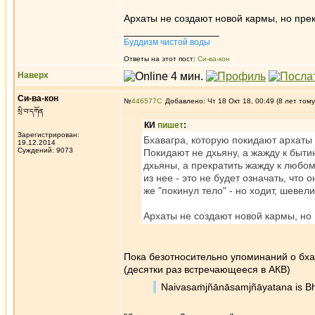
Архаты не создают новой кармы, но пре
_________________
Буддизм чистой воды
Ответы на этот пост:
Си-ва-кон
Наверх
Си-ва-кон
№
446577
Добавлено: Чт 18 Окт 18, 00:49 (8 лет тому
སྲི་བ་དཀོན
КИ
пишет
:
Зарегистрирован:
Бхавагра, которую покидают архаты
19.12.2014
Суждений: 9073
Покидают не дхьяну, а жажду к бытию
дхьяны, а прекратить жажду к любому
из нее - это не будет означать, что
же "покинул тело" - но ходит, шевел
Архаты не создают новой кармы, но
Пока безотносительно упоминаний о бхав
(десятки раз встречающееся в АКВ)
Naivasaṁjñānāsamjñāyatana is Bh