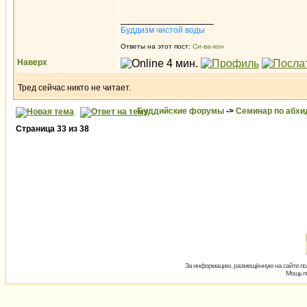
_________________
Буддизм чистой воды
Ответы на этот пост:
Си-ва-кон
Наверх
Тред сейчас никто не читает.
Буддийские форумы
->
Семинар по абх
Страница
33
из
38
За информацию, размещённую на сайте пол
Мощь пх