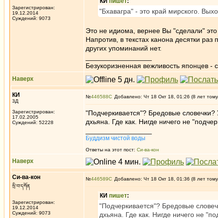
КИ
пишет
:
Зарегистрирован:
"Бхавагра" - это край мирского. Вых
19.12.2014
Суждений: 9073
Это не идиома, вернее Вы "сделали" э
Напротив, в текстах канона десятки раз 
других упоминаний нет.
_________________
Безукоризненная вежливость японцев - с
Наверх
КИ
№
446588
Добавлено: Чт 18 Окт 18, 01:26 (8 лет тому
3Д
Зарегистрирован:
"Подчеркивается"? Бредовые словечки? У
17.02.2005
дхьяна. Где как. Нигде ничего не "подчер
Суждений: 52228
_________________
Буддизм чистой воды
Ответы на этот пост:
Си-ва-кон
Наверх
Си-ва-кон
№
446589
Добавлено: Чт 18 Окт 18, 01:36 (8 лет тому
སྲི་བ་དཀོན
КИ
пишет
:
Зарегистрирован:
"Подчеркивается"? Бредовые словечк
19.12.2014
Суждений: 9073
дхьяна. Где как. Нигде ничего не "по