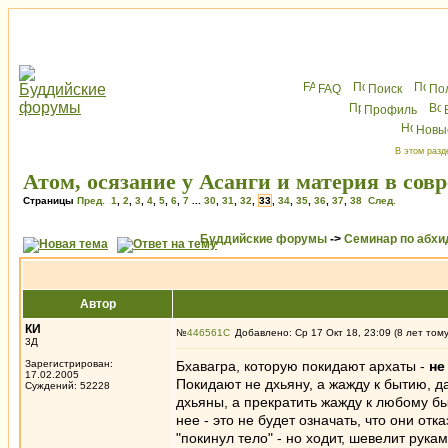
FAQ
Поиск
По
Профиль
Новы
В этом разд
Атом, осязание у Асанги и материя в сов
Страницы
Пред.
1
,
2
,
3
,
4
,
5
,
6
,
7
...
30
,
31
,
32
,
33
,
34
,
35
,
36
,
37
,
38
След.
Буддийские форумы
->
Семинар по абх
Автор
КИ
№
446561
Добавлено: Ср 17 Окт 18, 23:09 (8 лет том
3Д
Зарегистрирован:
Бхавагра, которую покидают архаты -
не
17.02.2005
Покидают не дхьяну, а жажду к бытию, да
Суждений: 52228
дхьяны, а прекратить жажду к любому быт
нее - это не будет означать, что они от
"покинул тело" - но ходит, шевелит рука