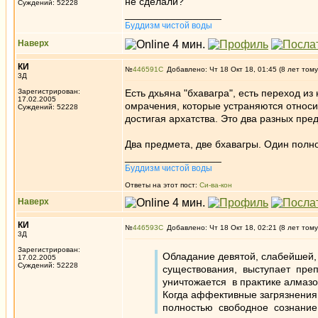
не сделали?
Суждений: 52228
_________________
Буддизм чистой воды
Наверх
КИ
№
446591
Добавлено: Чт 18 Окт 18, 01:45 (8 лет тому
3Д
Зарегистрирован:
Есть дхьяна "бхавагра", есть переход из
17.02.2005
омрачения, которые устраняются относи
Суждений: 52228
достигая архатства. Это два разных пре
Два предмета, две бхавагры. Один полно
_________________
Буддизм чистой воды
Ответы на этот пост:
Си-ва-кон
Наверх
КИ
№
446593
Добавлено: Чт 18 Окт 18, 02:21 (8 лет тому
3Д
Зарегистрирован:
Обладание девятой, слабейшей,
17.02.2005
Суждений: 52228
существования, выступает пре
уничтожается в практике алмазо
Когда аффективные загрязнени
полностью свободное сознание 