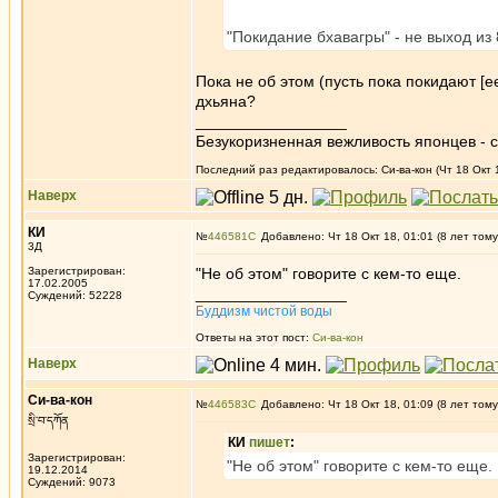
"Покидание бхавагры" - не выход из 
Пока не об этом (пусть пока покидают [е
дхьяна?
_________________
Безукоризненная вежливость японцев - с
Последний раз редактировалось: Си-ва-кон (Чт 18 Окт 1
Наверх
КИ
№
446581
Добавлено: Чт 18 Окт 18, 01:01 (8 лет тому
3Д
Зарегистрирован:
"Не об этом" говорите с кем-то еще.
17.02.2005
_________________
Суждений: 52228
Буддизм чистой воды
Ответы на этот пост:
Си-ва-кон
Наверх
Си-ва-кон
№
446583
Добавлено: Чт 18 Окт 18, 01:09 (8 лет тому
སྲི་བ་དཀོན
КИ
пишет
:
Зарегистрирован:
"Не об этом" говорите с кем-то еще.
19.12.2014
Суждений: 9073