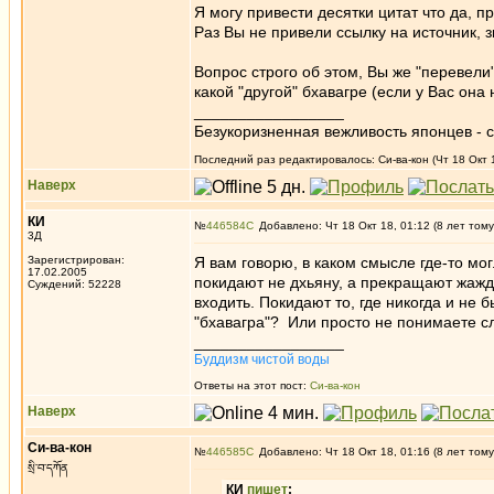
Я могу привести десятки цитат что да, п
Раз Вы не привели ссылку на источник, 
Вопрос строго об этом, Вы же "перевели
какой "другой" бхавагре (если у Вас она
_________________
Безукоризненная вежливость японцев - с
Последний раз редактировалось: Си-ва-кон (Чт 18 Окт 1
Наверх
КИ
№
446584
Добавлено: Чт 18 Окт 18, 01:12 (8 лет тому
3Д
Зарегистрирован:
Я вам говорю, в каком смысле где-то мог
17.02.2005
покидают не дхьяну, а прекращают жажду
Суждений: 52228
входить. Покидают то, где никогда и не 
"бхавагра"? Или просто не понимаете с
_________________
Буддизм чистой воды
Ответы на этот пост:
Си-ва-кон
Наверх
Си-ва-кон
№
446585
Добавлено: Чт 18 Окт 18, 01:16 (8 лет тому
སྲི་བ་དཀོན
КИ
пишет
: