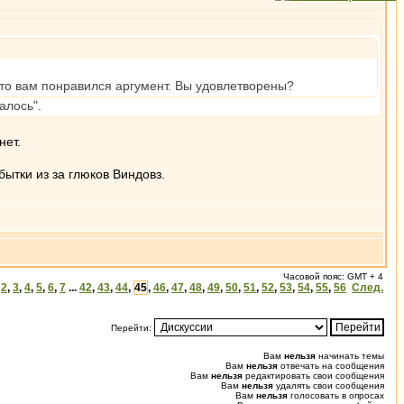
 что вам понравился аргумент. Вы удовлетворены?
алось".
нет.
ытки из за глюков Виндовз.
Часовой пояс: GMT + 4
,
2
,
3
,
4
,
5
,
6
,
7
...
42
,
43
,
44
,
45
,
46
,
47
,
48
,
49
,
50
,
51
,
52
,
53
,
54
,
55
,
56
След.
Перейти:
Вам
нельзя
начинать темы
Вам
нельзя
отвечать на сообщения
Вам
нельзя
редактировать свои сообщения
Вам
нельзя
удалять свои сообщения
Вам
нельзя
голосовать в опросах