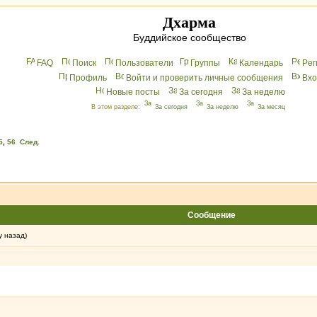
Дхарма
Буддийское сообщество
FAQ
Поиск
Пользователи
Группы
Календарь
Peг
Профиль
Войти и проверить личные сообщения
Вхo
Новые посты
За сегодня
За неделю
В этом разделе:
За сегодня
За неделю
За месяц
5
,
56
След.
Сообщение
у назад)