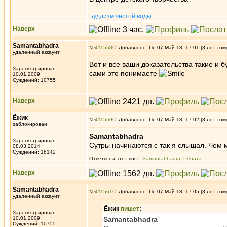
_________________
Буддизм чистой воды
Наверх
Samantabhadra
№
411558
Добавлено: Пн 07 Май 18, 17:01 (8 лет том
удаленный аккаунт
Вот и все ваши доказательства такие и 
Зарегистрирован:
сами это понимаете
10.01.2009
Суждений: 10755
Наверх
Ёжик
№
411559
Добавлено: Пн 07 Май 18, 17:02 (8 лет том
заблокирован
Samantabhadra
Зарегистрирован:
Сутры начинаются с так я слышал. Чем м
08.03.2014
Суждений: 16142
Ответы на этот пост:
Samantabhadra
,
Рената
Наверх
Samantabhadra
№
411561
Добавлено: Пн 07 Май 18, 17:05 (8 лет том
удаленный аккаунт
Ёжик
пишет
:
Зарегистрирован:
10.01.2009
Samantabhadra
Суждений: 10755