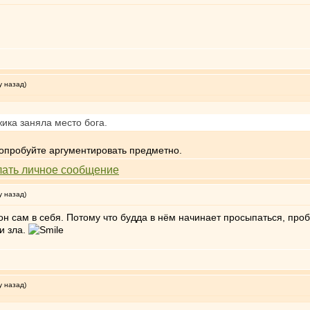
у назад)
ика заняла место бога.
опробуйте аргументировать предметно.
у назад)
он сам в себя. Потому что будда в нём начинает просыпаться, про
и зла.
у назад)