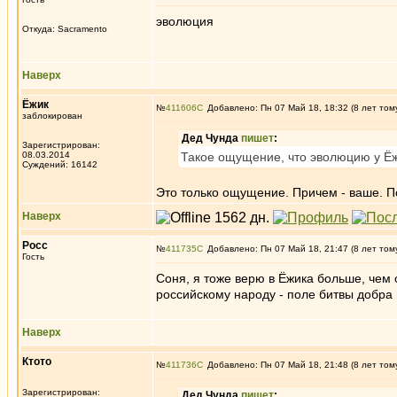
эволюция
Откуда: Sacramento
Наверх
Ёжик
№
411606
Добавлено: Пн 07 Май 18, 18:32 (8 лет том
заблокирован
Дед Чунда
пишет
:
Зарегистрирован:
08.03.2014
Такое ощущение, что эволюцию у Ёж
Суждений: 16142
Это только ощущение. Причем - ваше. П
Наверх
Росс
№
411735
Добавлено: Пн 07 Май 18, 21:47 (8 лет том
Гость
Соня, я тоже верю в Ёжика больше, чем 
российскому народу - поле битвы добра 
Наверх
Ктото
№
411736
Добавлено: Пн 07 Май 18, 21:48 (8 лет том
Зарегистрирован:
Дед Чунда
пишет
: