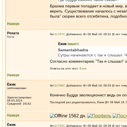
Брахма первым попадает в новый мир, в
верить. Существование началось с незап
была" скорее всего отсебятина, подобно
Наверх
Рената
№
411787
Добавлено: Вт 08 Май 18, 08:31 (8 лет том
Гость
Ёжик
пишет
:
Samantabhadra
Сутры начинаются с так я слышал. Ч
Согласно комментарию "Так я слышал" о
Ответы на этот пост:
Ёжик
Наверх
Ёжик
№
411789
Добавлено: Вт 08 Май 18, 08:33 (8 лет том
заблокирован
Конечно Будда эволюционист ведь он опи
Зарегистрирован:
08.03.2014
Последний раз редактировалось: Ёжик (Вт 08 Май 18, 0
Суждений: 16142
Наверх
Ёжик
№
411792
Добавлено: Вт 08 Май 18, 08:39 (8 лет том