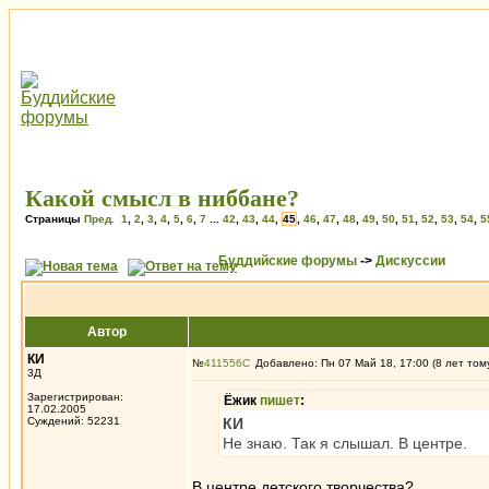
Какой смысл в ниббане?
Страницы
Пред.
1
,
2
,
3
,
4
,
5
,
6
,
7
...
42
,
43
,
44
,
45
,
46
,
47
,
48
,
49
,
50
,
51
,
52
,
53
,
54
,
5
Буддийские форумы
->
Дискуссии
Автор
КИ
№
411556
Добавлено: Пн 07 Май 18, 17:00 (8 лет том
3Д
Зарегистрирован:
Ёжик
пишет
:
17.02.2005
Суждений: 52231
КИ
Не знаю. Так я слышал. В центре.
В центре детского творчества?