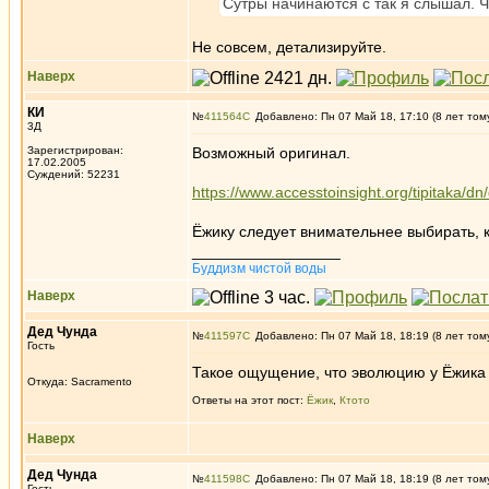
Сутры начинаются с так я слышал. Ч
Не совсем, детализируйте.
Наверх
КИ
№
411564
Добавлено: Пн 07 Май 18, 17:10 (8 лет том
3Д
Зарегистрирован:
Возможный оригинал.
17.02.2005
Суждений: 52231
https://www.accesstoinsight.org/tipitaka/dn
Ёжику следует внимательнее выбирать, ко
_________________
Буддизм чистой воды
Наверх
Дед Чунда
№
411597
Добавлено: Пн 07 Май 18, 18:19 (8 лет том
Гость
Такое ощущение, что эволюцию у Ёжика 
Откуда: Sacramento
Ответы на этот пост:
Ёжик
,
Ктото
Наверх
Дед Чунда
№
411598
Добавлено: Пн 07 Май 18, 18:19 (8 лет том
Гость