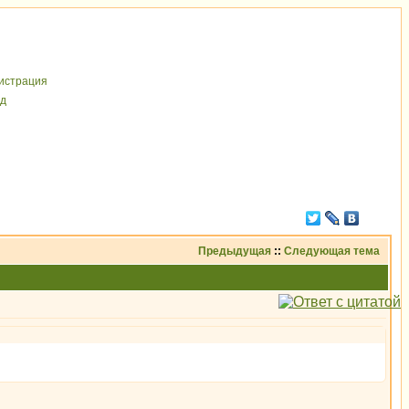
иcтрaция
д
Предыдущая
::
Следующая тема