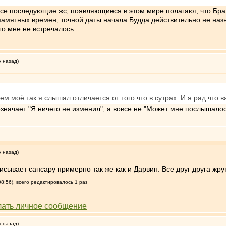
се последующие жс, появляющиеся в этом мире полагают, что Брах
амятных времен, точной даты начала Будда действительно не называ
го мне не встречалось.
у назад)
ем моё так я слышал отличается от того что в сутрах. И я рад что
значает "Я ничего не изменил", а вовсе не "Может мне послышалос
у назад)
сывает сансару примерно так же как и Дарвин. Все друг друга жрут
8:56), всего редактировалось 1 раз
у назад)