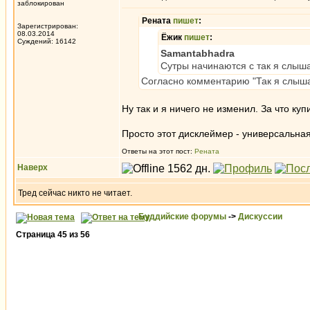
заблокирован
Рената
пишет
:
Зарегистрирован:
08.03.2014
Ёжик
пишет
:
Суждений: 16142
Samantabhadra
Сутры начинаются с так я слыша
Согласно комментарию "Так я слышал
Ну так и я ничего не изменил. За что ку
Просто этот дисклеймер - универсальная
Ответы на этот пост:
Рената
Наверх
Тред сейчас никто не читает.
Буддийские форумы
->
Дискуссии
Страница
45
из
56