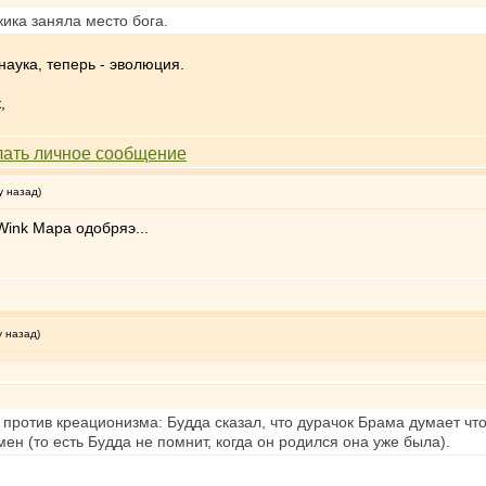
ика заняла место бога.
наука, теперь - эволюция.
,
у назад)
Мара одобряэ...
у назад)
 против креационизма: Будда сказал, что дурачок Брама думает чт
ен (то есть Будда не помнит, когда он родился она уже была).