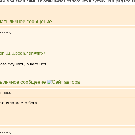
ем моё так я слышал отличается от того что в сутрах. И я рад что
у назад)
/dn.01.0.bodh.html#fnt-7
го слушать, а кого нет.
у назад)
заняла место бога.
у назад)