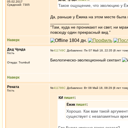
05.02.2017
Суждений: 7305
Такое ощущение, что эволюцию у Ёж
Да, раньше у Ёжика на этом месте была 
_________________
"Там, куда не проникают ни свет, ни мрак
повсюду один прекрасный вид."
Наверх
Дед Чунда
№
411749
Добавлено: Пн 07 Май 18, 22:35 (8 лет том
Гость
Биологическо-эволюционный сектант
Откуда: Trumbull
Наверх
Рената
№
411786
Добавлено: Вт 08 Май 18, 08:29 (8 лет том
Гость
КИ
пишет
:
Ёжик
пишет
:
Хорошо. Как вам такой аргумент
существует с незапамятных врем
Где Будда именно такое сказал?