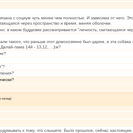
вязана с социум чуть менее чем полностью. И зависима от него. Эт
тающаяся через пространство и время, меняя оболочки.
но: в каком буддизме рассматривается "личность, скитающаяся че
али такого, что раньше этот домохозяине был царем, а эта собака
Далай-лама 14й - 13,12,....1м?
ме?
и"?
еления?
ически?
у назад)
додумывать к тому, что слышите. Было прошлое, сейчас настоящее, 