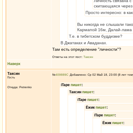
Личность связана с
скитающаяся через 
Просто интересно: в ка
Вы никогда не слышали тако
Кармапой 16м, Далай-лама 1
Т.е. в тибетском буддизме?
В Джатаках и Аваданах.
Там есть определение "личности"?
Ответы на этот пост:
Таксин
Наверх
Таксин
№
409889
Добавлено: Ср 02 Май 18, 23:00 (8 лет том
Гость
iTape
пишет
:
Откуда: Petrenko
Таксин
пишет
:
iTape
пишет
:
Ёжик
пишет
:
iTape
пишет
:
Ёжик
пишет
: