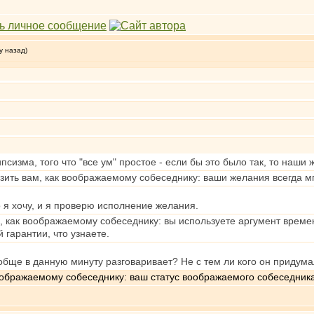
у назад)
сизма, того что "все ум" простое - если бы это было так, то наш
зить вам, как воображаемому собеседнику: ваши желания всегда мг
о я хочу, и я проверю исполнение желания.
, как воображаемому собеседнику: вы используете аргумент времен
 гарантии, что узнаете.
ообще в данную минуту разговаривает? Не с тем ли кого он придума
оображаемому собеседнику: ваш статус воображаемого собеседник