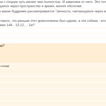
на с социум чуть менее чем полностью. И зависима от него. Это то
аяся через пространство и время, меняя оболочки.
в каком буддизме рассматривается "личность, скитающаяся через 
такого, что раньше этот домохозяине был царем, а эта собака - е
ма 14й - 13,12,....1м?
ия?
у назад)