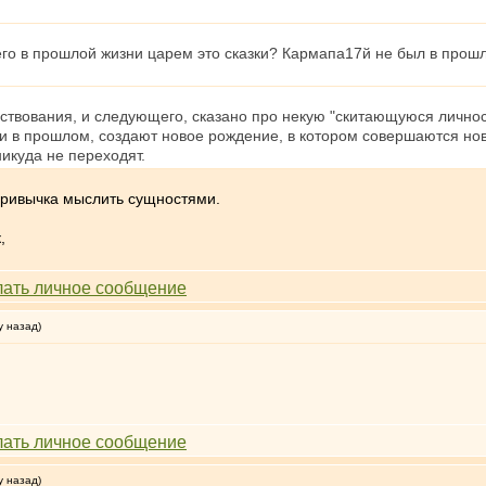
го в прошлой жизни царем это сказки? Кармапа17й не был в прош
ствования, и следующего, сказано про некую "скитающуюся личност
 в прошлом, создают новое рождение, в котором совершаются новые
никуда не переходят.
 привычка мыслить сущностями.
,
у назад)
у назад)