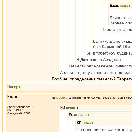
Ёжик
пишет
:
Личность с
Вернее ски
Просто интерес
Вы никогда не слыш
был Кармапой 16м, 
Т.е. в тибетском буддиз
В Джатаках и Аваданах.
Там есть определение "личност
А если нет, то у личности нет опред
Вообще, определения там есть? Теорет
Наверх
Ктото
№
409986
Добавлено: Чт 03 Май 18, 18:31 (8 лет том
Зарегистрирован:
КИ
пишет
:
05.02.2017
Суждений: 7305
Ёжик
пишет
:
КИ
пишет
:
Не надо ничего сочинять и 