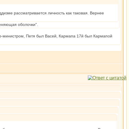
уддизме рассматривается личность как таковая. Вернее
меняющая оболочки".
ьер-министром, Петя был Васей, Кармапа 17й был Кармапой