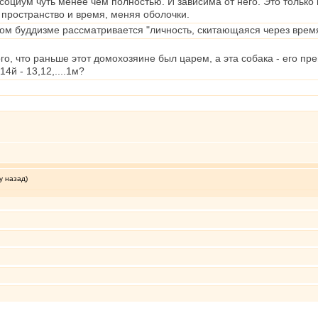
 социум чуть менее чем полностью. И зависима от него. Это только
пространство и время, меняя оболочки.
ком буддизме рассматривается "личность, скитающаяся через вре
го, что раньше этот домохозяине был царем, а эта собака - его п
4й - 13,12,....1м?
у назад)