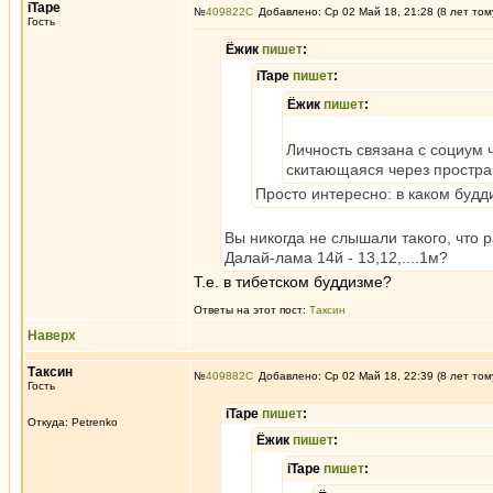
iTape
№
409822
Добавлено: Ср 02 Май 18, 21:28 (8 лет том
Гость
Ёжик
пишет
:
iTape
пишет
:
Ёжик
пишет
:
Личность связана с социум 
скитающаяся через простра
Просто интересно: в каком буд
Вы никогда не слышали такого, что 
Далай-лама 14й - 13,12,....1м?
Т.е. в тибетском буддизме?
Ответы на этот пост:
Таксин
Наверх
Таксин
№
409882
Добавлено: Ср 02 Май 18, 22:39 (8 лет том
Гость
iTape
пишет
:
Откуда: Petrenko
Ёжик
пишет
:
iTape
пишет
: