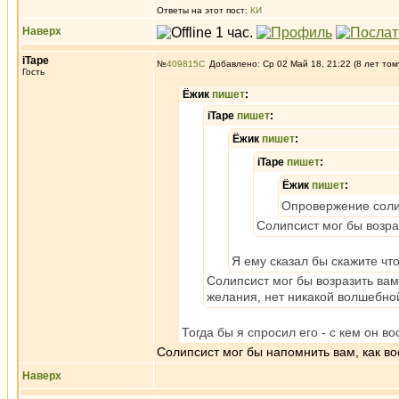
Ответы на этот пост:
КИ
Наверх
iTape
№
409815
Добавлено: Ср 02 Май 18, 21:22 (8 лет том
Гость
Ёжик
пишет
:
iTape
пишет
:
Ёжик
пишет
:
iTape
пишет
:
Ёжик
пишет
:
Опровержение солип
Солипсист мог бы возра
Я ему сказал бы скажите чт
Солипсист мог бы возразить вам
желания, нет никакой волшебной
Тогда бы я спросил его - с кем он в
Солипсист мог бы напомнить вам, как в
Наверх