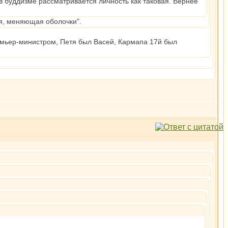
 в буддизме рассматривается личность как таковая. Вернее
мя, меняющая оболочки".
ремьер-министром, Петя был Васей, Кармапа 17й был