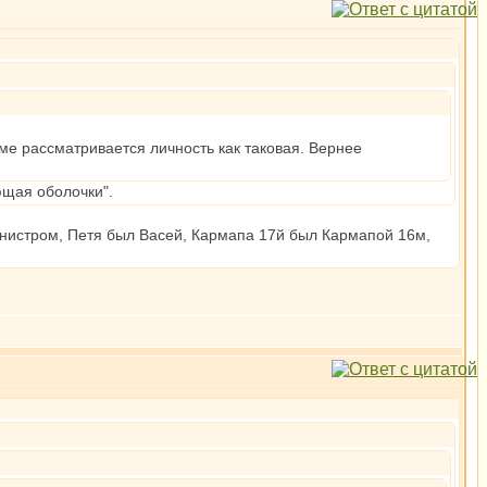
зме рассматривается личность как таковая. Вернее
ющая оболочки".
министром, Петя был Васей, Кармапа 17й был Кармапой 16м,