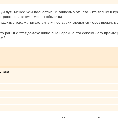
иум чуть менее чем полностью. И зависима от него. Это только в б
транство и время, меняя оболочки.
 буддизме рассматривается "личность, скитающаяся через время, 
что раньше этот домохозяине был царем, а эта собака - его прем
.1м?
у назад)