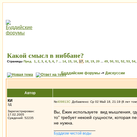
Какой смысл в ниббане?
Страницы
Пред.
1
,
2
,
3
,
4
,
5
,
6
,
7
...
14
,
15
,
16
,
17
,
18
,
19
,
20
...
49
,
50
,
51
,
52
,
53
,
54
Буддийские форумы
->
Дискуссии
Автор
КИ
№
409813
Добавлено: Ср 02 Май 18, 21:19 (8 лет том
3Д
Зарегистрирован:
Вы, Ёжик используете вид мышления, где
17.02.2005
то" требует некоей сущности, которая п
Суждений: 52235
не нужна.
_________________
Буддизм чистой воды