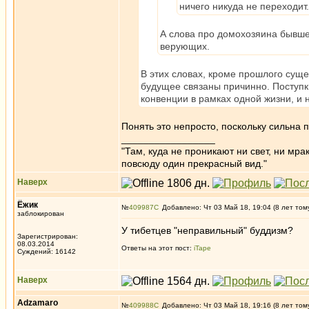
ничего никуда не переходит.
А слова про домохозяина бывше
верующих.
В этих словах, кроме прошлого суще
будущее связаны причинно. Поступки
конвенции в рамках одной жизни, и 
Понять это непросто, поскольку сильна
_________________
"Там, куда не проникают ни свет, ни мрак
повсюду один прекрасный вид."
Наверх
Ёжик
№
409987
Добавлено: Чт 03 Май 18, 19:04 (8 лет том
заблокирован
У тибетцев "неправильный" буддизм?
Зарегистрирован:
08.03.2014
Ответы на этот пост:
iTape
Суждений: 16142
Наверх
Adzamaro
№
409988
Добавлено: Чт 03 Май 18, 19:16 (8 лет том