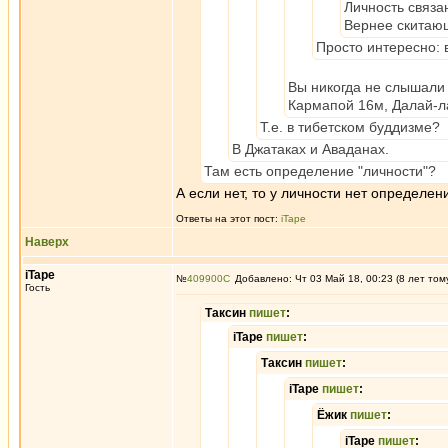
Личность связа
Вернее скитающ
Просто интересно: 
Вы никогда не слышали 
Кармапой 16м, Далай-ла
Т.е. в тибетском буддизме?
В Джатаках и Аваданах.
Там есть определение "личности"?
А если нет, то у личности нет определен
Ответы на этот пост:
iTape
Наверх
iTape
№
409900
Добавлено: Чт 03 Май 18, 00:23 (8 лет том
Гость
Таксин
пишет
:
iTape
пишет
:
Таксин
пишет
:
iTape
пишет
:
Ёжик
пишет
:
iTape
пишет
: