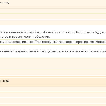
у назад)
чуть менее чем полностью. И зависима от него. Это только в будди
нство и время, меняя оболочки.
дизме рассматривается "личность, скитающаяся через время, меня
раньше этот домохозяине был царем, а эта собака - его премьер-
у назад)