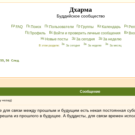
Дхарма
Буддийское сообщество
FAQ
Поиск
Пользователи
Группы
Календарь
Peг
Профиль
Войти и проверить личные сообщения
Вхo
Новые посты
За сегодня
За неделю
В этом разделе:
За сегодня
За неделю
За месяц
,
55
,
56
След.
Сообщение
у назад)
 для связи между прошлым и будущим есть некая постоянная субста
ерешла из прошлого в будущее. А буддисты, для связи времен испо