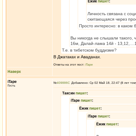
Ёжик
пишет
:
Личность связана с соц
скитающаяся через прос
Просто интересно: в каком
Вы никогда не слышали такого, 
16м, Далай-лама 14й - 13,12,...
Т.е. в тибетском буддизме?
В Джатаках и Аваданах.
Ответы на этот пост:
iTape
Наверх
iTape
№
409886
Добавлено: Ср 02 Май 18, 22:47 (8 лет том
Гость
Таксин
пишет
:
iTape
пишет
:
Ёжик
пишет
:
iTape
пишет
:
Ёжик
пишет
: