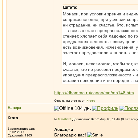
Цитата:
Монахи, при условии зрения и видим
соприкосновение, при условии сопри
ни страдание, ни счастье. Кто, испы
– в том залегает предрасположеннос
стенает, хлопает себя ладонью по гру
предрасположенность к возмущению.
есть возникновения, исчезновения, 
залегает предрасположенность к не
И, монахи, невозможно, чтобы тот, 
счастья, кто не рассеял предраспо
упразднил предрасположенности к н
оставил неведения и не породил зна
https://dhamma.ru/canon/mn/mn148.htm
Ответы на этот пост:
Ктото
Наверх
Ктото
№
406468
Добавлено: Вс 22 Апр 18, 11:46 (8 лет тому
Зарегистрирован:
Ассаджи
05.02.2017
Благодарю вас!
Суждений: 7305