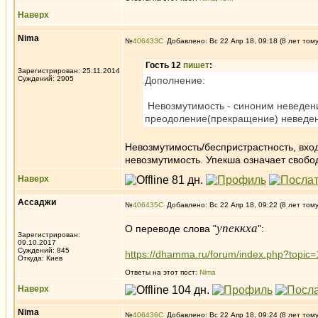
Наверх
Nima
№
406433
Добавлено: Вс 22 Апр 18, 09:18 (8 лет том
Гость 12
пишет
:
Зарегистрирован: 25.11.2014
Суждений: 2905
Дополнение:
Невозмутимость - синоним неведени
преодоление(прекращение) неведен
Невозмутимость/беспристрастность, вход
невозмутимость. Упекша означает свобо
Наверх
Ассаджи
№
406435
Добавлено: Вс 22 Апр 18, 09:22 (8 лет том
упеккха
О переводе слова "
":
Зарегистрирован:
09.10.2017
Суждений: 845
https://dhamma.ru/forum/index.php?topic
Откуда: Киев
Ответы на этот пост:
Nima
Наверх
Nima
№
406436
Добавлено: Вс 22 Апр 18, 09:24 (8 лет том