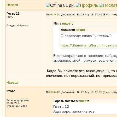
Наверх
Гость 12
№
406441
Добавлено: Вс 22 Апр 18, 09:46 (8 лет том
Гость
Nima
пишет
:
Откуда: Volgograd
Ассаджи
пишет
:
упеккха
О переводе слова "
":
https://dhamma.ru/forum/index.p
Беспристрастное отношение, наблюд
эмоциональной примеси, вовлеченн
Когда Вы поймёте что такое джханы, то 
влечения, нет переживаний, нет примесе
Наверх
Ктото
№
406444
Добавлено: Вс 22 Апр 18, 10:35 (8 лет том
Зарегистрирован:
Горсть листьев
пишет
:
05.02.2017
Суждений: 7305
Гость 12
Адзамаро, залогиньтесь.