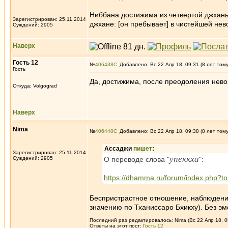
Ниббана достижима из четвертой джханы
Зарегистрирован: 25.11.2014
джхане: [он пребывает] в чистейшей нев
Суждений: 2905
Наверх
Гость 12
№
406438
Добавлено: Вс 22 Апр 18, 09:31 (8 лет том
Гость
Да, достижима, после преодоления нев
Откуда: Volgograd
Наверх
Nima
№
406440
Добавлено: Вс 22 Апр 18, 09:38 (8 лет том
Ассаджи
пишет
:
Зарегистрирован: 25.11.2014
упеккха
Суждений: 2905
О переводе слова "
":
https://dhamma.ru/forum/index.php?t
Беспристрастное отношение, наблюдение
значению по Тханиссаро Бхикху). Без э
Последний раз редактировалось: Nima (Вс 22 Апр 18, 0
Ответы на этот пост:
Гость 12