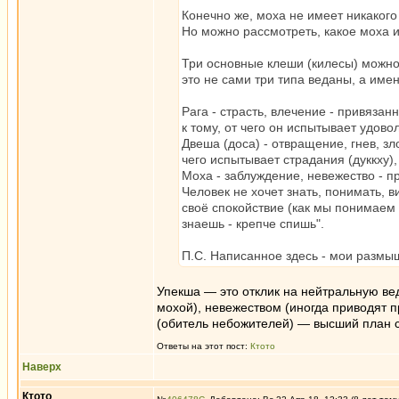
Конечно же, моха не имеет никакого
Но можно рассмотреть, какое моха 
Три основные клеши (килесы) можно 
это не сами три типа веданы, а име
Рага - страсть, влечение - привязан
к тому, от чего он испытывает удовол
Двеша (доса) - отвращение, гнев, зл
чего испытывает страдания (дуккху),
Моха - заблуждение, невежество - п
Человек не хочет знать, понимать, 
своё спокойствие (как мы понимаем 
знаешь - крепче спишь".
П.С. Написанное здесь - мои размы
Упекша — это отклик на нейтральную вед
мохой), невежеством (иногда приводят 
(обитель небожителей) — высший план 
Ответы на этот пост:
Ктото
Наверх
Ктото