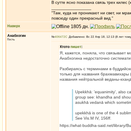
В сутте ясно показана связь трех килес 
_________________
"Там, куда не проникают ни свет, ни мрак
повсюду один прекрасный вид."
Наверх
Анабхогин
№
406472
Добавлено: Вс 22 Апр 18, 12:13 (8 лет том
Гость
Ктото
пишет
:
Я, кажется, поняла, что связывает м
Анабхогина недостаточно системати
Разбираясь с терминами в буддийско
только для названия брахмавихары (
названия нейтральной веданы-кхандх
Upekkhā: 'equanimity', also cal
group see: khandha and should
asukhā vedanā which sometime
upekkhā is one of the 4 subli
See Vis.M IV, 156ff.
https://what-buddha-said.net/library/B