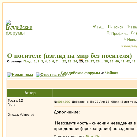
FAQ
Поиск
По
Профиль
Новы
В этом разд
О носителе (взгляд на мир без носителя)
Страницы
Пред.
1
,
2
,
3
,
4
,
5
,
6
,
7
...
22
,
23
,
24
,
25
,
26
,
27
,
28
...
38
,
39
,
40
,
41
,
42
,
43
Буддийские форумы
->
Чайная
Автор
Гость 12
№
406429
Добавлено: Вс 22 Апр 18, 08:44 (8 лет том
Гость
Дополнение:
Откуда: Volgograd
Невозмутимость - синоним неведения в 
преодоление(прекращение) неведения -
Ответы на этот пост:
Nima
,
Юнг