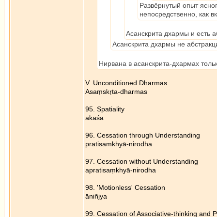
Развёрнутый опыт ясного
непосредственно, как в
Асанскрита дхармы и есть а
Асанскрита дхармы не абстракци
Нирвана в асанскрита-дхармах тольк
V. Unconditioned Dharmas
Asaṃskṛta-dharmas
95. Spatiality
ākāśa
96. Cessation through Understanding
pratisaṃkhyā-nirodha
97. Cessation without Understanding
apratisaṃkhyā-nirodha
98. 'Motionless' Cessation
āniñjya
99. Cessation of Associative-thinking and 