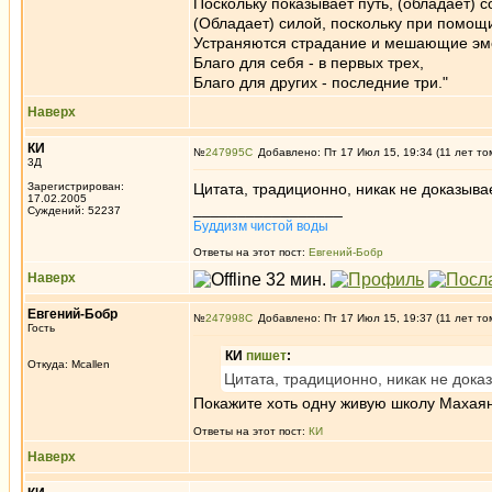
Поскольку показывает путь, (обладает) 
(Обладает) силой, поскольку при помощ
Устраняются страдание и мешающие эм
Благо для себя - в первых трех,
Благо для других - последние три."
Наверх
КИ
№
247995
Добавлено: Пт 17 Июл 15, 19:34 (11 лет то
3Д
Зарегистрирован:
Цитата, традиционно, никак не доказыва
17.02.2005
_________________
Суждений: 52237
Буддизм чистой воды
Ответы на этот пост:
Евгений-Бобр
Наверх
Евгений-Бобр
№
247998
Добавлено: Пт 17 Июл 15, 19:37 (11 лет то
Гость
КИ
пишет
:
Откуда: Mcallen
Цитата, традиционно, никак не дока
Покажите хоть одну живую школу Махаян
Ответы на этот пост:
КИ
Наверх