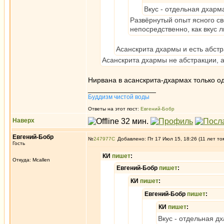
Вкус - отдельная дхарма
Развёрнутый опыт ясного све
непосредственно, как вкус 
Асанскрита дхармы и есть абст
Асанскрита дхармы не абстракции, 
Нирвана в асанскрита-дхармах только од
_________________
Буддизм чистой воды
Ответы на этот пост:
Евгений-Бобр
Наверх
Евгений-Бобр
№
247977
Добавлено: Пт 17 Июл 15, 18:26 (11 лет то
Гость
КИ
пишет
:
Откуда: Mcallen
Евгений-Бобр
пишет
:
КИ
пишет
:
Евгений-Бобр
пишет
:
КИ
пишет
:
Вкус - отдельная дх