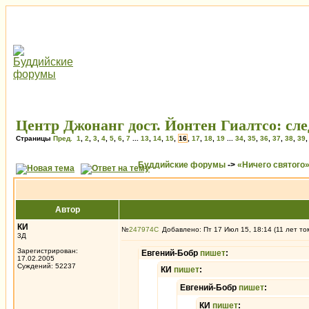
Центр Джонанг дост. Йонтен Гиалтсо: сле
Страницы
Пред.
1
,
2
,
3
,
4
,
5
,
6
,
7
...
13
,
14
,
15
,
16
,
17
,
18
,
19
...
34
,
35
,
36
,
37
,
38
,
39
Буддийские форумы
->
«Ничего святого
Автор
КИ
№
247974
Добавлено: Пт 17 Июл 15, 18:14 (11 лет то
3Д
Зарегистрирован:
Евгений-Бобр
пишет
:
17.02.2005
Суждений: 52237
КИ
пишет
:
Евгений-Бобр
пишет
:
КИ
пишет
: