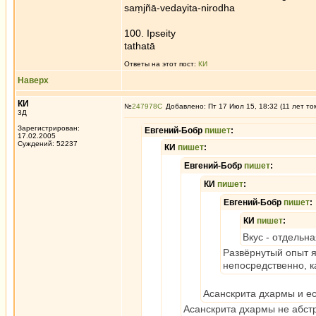
saṃjñā-vedayita-nirodha
100. Ipseity
tathatā
Ответы на этот пост:
КИ
Наверх
КИ
№
247978
Добавлено: Пт 17 Июл 15, 18:32 (11 лет то
3Д
Зарегистрирован:
Евгений-Бобр
пишет
:
17.02.2005
Суждений: 52237
КИ
пишет
:
Евгений-Бобр
пишет
:
КИ
пишет
:
Евгений-Бобр
пишет
:
КИ
пишет
:
Вкус - отдельна
Развёрнутый опыт яс
непосредственно, к
Асанскрита дхармы и ес
Асанскрита дхармы не абстр