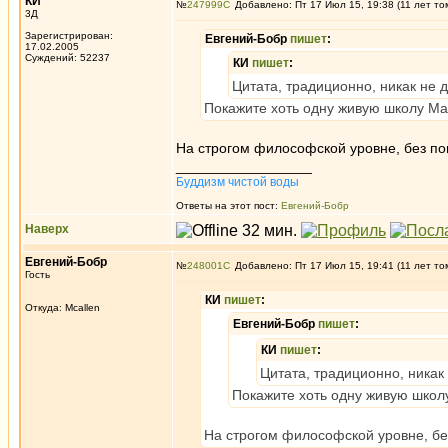
КИ
№
247999
Добавлено: Пт 17 Июл 15, 19:38 (11 лет то
3Д
Зарегистрирован:
Евгений-Бобр
пишет
:
17.02.2005
Суждений: 52237
КИ
пишет
:
Цитата, традиционно, никак не 
Покажите хоть одну живую школу Мах
На строгом философской уровне, без поп
_________________
Буддизм чистой воды
Ответы на этот пост:
Евгений-Бобр
Наверх
Евгений-Бобр
№
248001
Добавлено: Пт 17 Июл 15, 19:41 (11 лет то
Гость
КИ
пишет
:
Откуда: Mcallen
Евгений-Бобр
пишет
:
КИ
пишет
:
Цитата, традиционно, никак
Покажите хоть одну живую школу
На строгом философской уровне, без