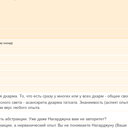
му назад)
я дхарма. То, что есть сразу у многих или у всех дхарм - общее сво
ного света - асанскрита дхарма татхата. Знаниевость (аспект опыт
ак вкус любого опыта.
ть абстракции. Уже даже Нагарджуна вам не авторитет?
акции, а нирванический опыт. Вы не понимаете Нагарджуну (Ваше 