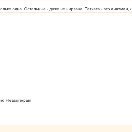
олько одна. Остальные - даже не нирвана. Татхата - это
анатман
,
and Pleasure/pain