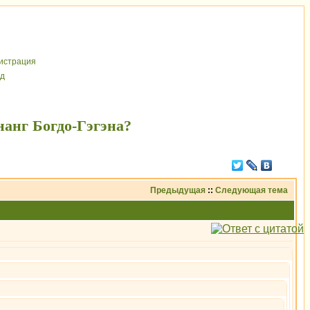
иcтрaция
д
нанг Богдо-Гэгэна?
Предыдущая
::
Следующая тема