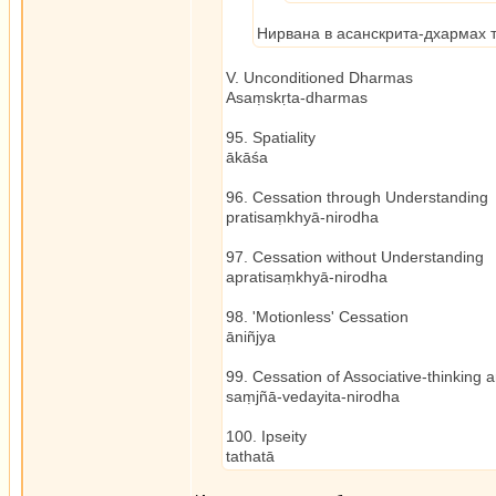
Нирвана в асанскрита-дхармах т
V. Unconditioned Dharmas
Asaṃskṛta-dharmas
95. Spatiality
ākāśa
96. Cessation through Understanding
pratisaṃkhyā-nirodha
97. Cessation without Understanding
apratisaṃkhyā-nirodha
98. 'Motionless' Cessation
āniñjya
99. Cessation of Associative-thinking 
saṃjñā-vedayita-nirodha
100. Ipseity
tathatā