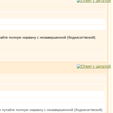
утайте полную нирвану с незавершенной (бодхисаттвской).
не путайте полную нирвану с незавершенной (бодхисаттвской).