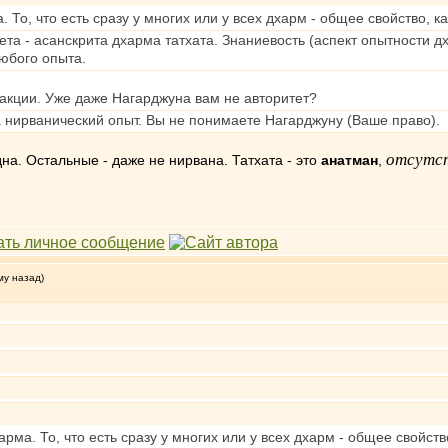
. То, что есть сразу у многих или у всех дхарм - общее свойство, к
та - асанскрита дхарма татхата. Знаниевость (аспект опытности дх
любого опыта.
ракции. Уже даже Нагарджуна вам не авторитет?
а нирванический опыт. Вы не понимаете Нагарджуну (Ваше право).
отсутст
на. Остальные - даже не нирвана. Татхата - это
анатман
,
му назад)
арма. То, что есть сразу у многих или у всех дхарм - общее свойств