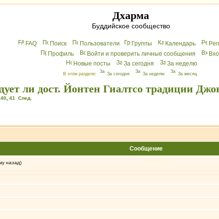
Дхарма
Буддийское сообщество
FAQ
Поиск
Пользователи
Группы
Календарь
Peг
Профиль
Войти и проверить личные сообщения
Вхo
Новые посты
За сегодня
За неделю
В этом разделе:
За сегодня
За неделю
За месяц
дует ли дост. Йонтен Гиалтсо традиции Джо
,
40
,
41
След.
»
Сообщение
му назад)