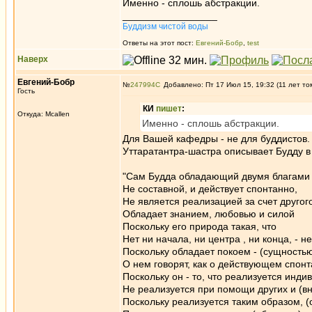
Именно - сплошь абстракции.
_________________
Буддизм чистой воды
Ответы на этот пост:
Евгений-Бобр
,
test
Наверх
Евгений-Бобр
№
247994
Добавлено: Пт 17 Июл 15, 19:32 (11 лет то
Гость
КИ
пишет
:
Откуда: Mcallen
Именно - сплошь абстракции.
Для Вашей кафедры - не для буддистов. 
Уттаратантра-шастра описывает Будду в
"Сам Будда обладающий двумя благами 
Не составной, и действует спонтанно,
Не является реализацией за счет другого
Обладает знанием, любовью и силой
Поскольку его природа такая, что
Нет ни начала, ни центра , ни конца, - н
Поскольку обладает покоем - (сущностью
О нем говорят, как о действующем спонт
Поскольку он - то, что реализуется инди
Не реализуется при помощи других и (в
Поскольку реализуется таким образом, (