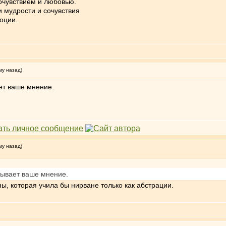
сочувствием и любовью.
и мудрости и сочувствия
оции.
му назад)
ет ваше мнение.
му назад)
зывает ваше мнение.
ы, которая учила бы нирване только как абстрации.