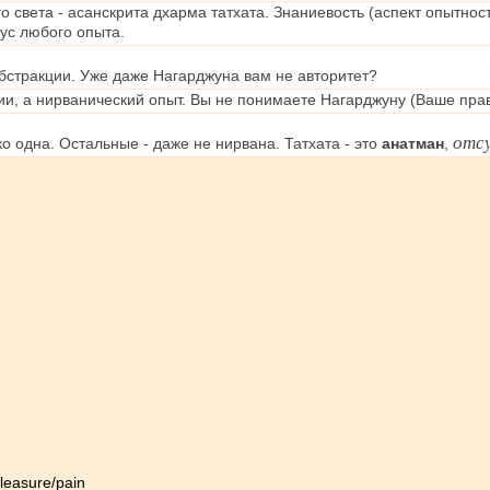
 света - асанскрита дхарма татхата. Знаниевость (аспект опытност
кус любого опыта.
бстракции. Уже даже Нагарджуна вам не авторитет?
и, а нирванический опыт. Вы не понимаете Нагарджуну (Ваше прав
отс
о одна. Остальные - даже не нирвана. Татхата - это
анатман
,
Pleasure/pain