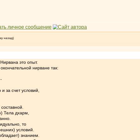
му назад)
Нирвана это опыт.
 окончательной нирване так:
-
 и за счет условий,
е составной.
) Тела дхарм,
анно.
видуально, то
нешних) условий.
обладает) знанием.