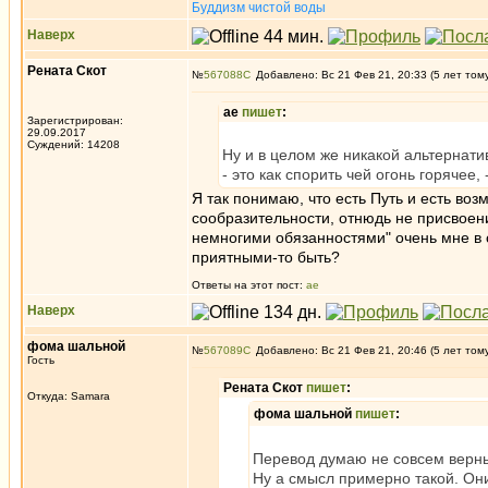
Буддизм чистой воды
Наверх
Рената Скот
№
567088
Добавлено: Вс 21 Фев 21, 20:33 (5 лет том
ae
пишет
:
Зарегистрирован:
29.09.2017
Суждений: 14208
Ну и в целом же никакой альтернат
- это как спорить чей огонь горячее, 
Я так понимаю, что есть Путь и есть во
сообразительности, отнюдь не присвоени
немногими обязанностями" очень мне в с
приятными-то быть?
Ответы на этот пост:
ae
Наверх
фома шальной
№
567089
Добавлено: Вс 21 Фев 21, 20:46 (5 лет том
Гость
Рената Скот
пишет
:
Откуда: Samara
фома шальной
пишет
:
Перевод думаю не совсем верны
Ну а смысл примерно такой. Они