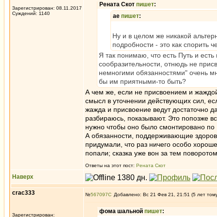
Рената Скот
пишет
:
Зарегистрирован: 08.11.2017
Суждений: 1140
ae
пишет
:
Ну и в целом же никакой альтер
подробности - это как спорить че
Я так понимаю, что есть Путь и ест
сообразительности, отнюдь не присв
немногими обязанностями" очень мне
бы им приятными-то быть?
А чем же, если не присвоением и жаждо
смысл в уточнении действующих сил, ес
жажда и присвоение ведут достаточно да
разбираюсь, показывают. Это попозже вс
нужно чтобы оно было смонтировано по ГО
А обязанности, поддерживающие здоров
придумали, что раз ничего особо хороше
попали; сказка уже вон за тем поворотом,
Ответы на этот пост:
Рената Скот
Наверх
crac333
№
567097
Добавлено: Вс 21 Фев 21, 21:51 (5 лет том
фома шальной
пишет
:
Зарегистрирован: