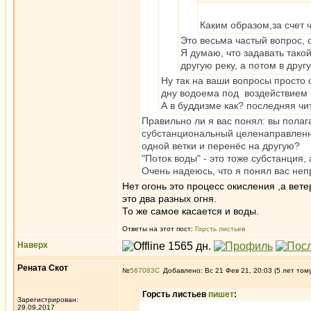
Каким образом,за счет 
Это весьма частый вопрос, 
Я думаю, что задавать такой 
другую реку, а потом в друг
Ну так на ваши вопросы просто 
дну водоема под воздействием 
А в буддизме как? последняя чи
Правильно ли я вас понял: вы полага
субстанциональный целенаправленный
одной ветки и перенёс на другую?
"Поток воды" - это тоже субстанция
Очень надеюсь, что я понял вас не
Нет огонь это процесс окисления ,а ветер
это два разных огня.
То же самое касается и воды.
Ответы на этот пост:
Горсть листьев
Наверх
Рената Скот
№
567083
Добавлено: Вс 21 Фев 21, 20:03 (5 лет том
Горсть листьев
пишет
:
Зарегистрирован:
29.09.2017