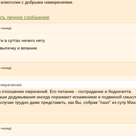
 алкоголик с добрыми намерениями.
у назад)
 в суттах ничего нету
выпечку и вязание.
у назад)
омрачения.
 отношении омрачений. Его питание - сострадание и бодхичитта.
аши додумывания иногда поражают искажением и подменой смысла. Т
случае трудно даже представить, как Вы, собрав "пазл" из сутр Мах
у назад)