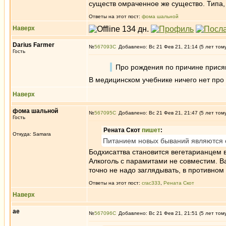
существ омраченное же существо. Типа,
Ответы на этот пост:
фома шальной
Наверх
Darius Farmer
№
567093
Добавлено: Вс 21 Фев 21, 21:14 (5 лет том
Гость
Про рождения по причине присяги
В медицинском учебнике ничего нет про 
Наверх
фома шальной
№
567095
Добавлено: Вс 21 Фев 21, 21:47 (5 лет том
Гость
Рената Скот
пишет
:
Откуда: Samara
Питанием новых бываний являются 
Бодхисаттва становится вегетарианцем в
Алкоголь с парамитами не совместим. В
точно не надо заглядывать, в противном 
Ответы на этот пост:
crac333
,
Рената Скот
Наверх
ae
№
567096
Добавлено: Вс 21 Фев 21, 21:51 (5 лет том