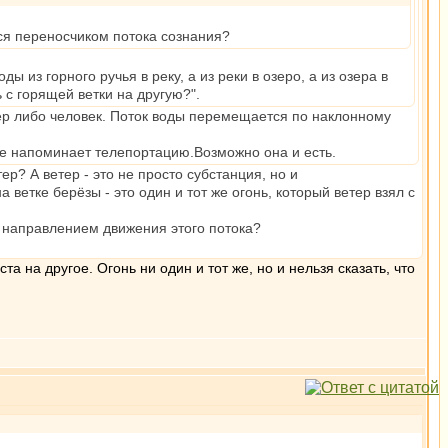
тся переносчиком потока сознания?
ы из горного ручья в реку, а из реки в озеро, а из озера в
 с горящей ветки на другую?".
тер либо человек. Поток воды перемещается по наклонному
ьше напоминает телепортацию.Возможно она и есть.
ер? А ветер - это не просто субстанция, но и
ветке берёзы - это один и тот же огонь, который ветер взял с
т направлением движения этого потока?
та на другое. Огонь ни один и тот же, но и нельзя сказать, что