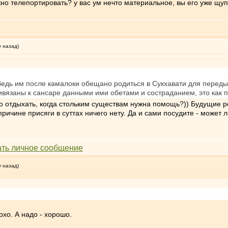
жно телепортировать? у вас ум нечто материальное, вы его уже щу
у назад)
едь им после камалоки обещано родиться в Сукхавати для переды
ивязаны к сансаре данными ими обетами и состраданием, это как п
о отдыхать, когда стольким существам нужна помощь?)) Будущие р
ичине присяги в суттах ничего нету. Да и сами посудите - может ли
у назад)
охо. А надо - хорошо.