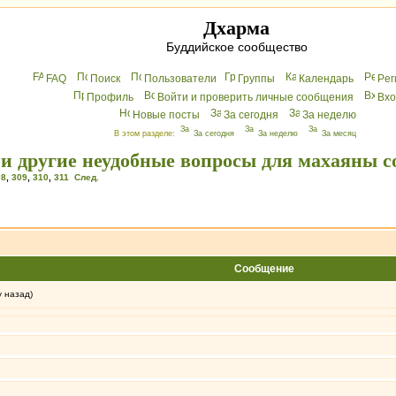
Дхарма
Буддийское сообщество
FAQ
Поиск
Пользователи
Группы
Календарь
Peг
Профиль
Войти и проверить личные сообщения
Вхo
Новые посты
За сегодня
За неделю
В этом разделе:
За сегодня
За неделю
За месяц
 и другие неудобные вопросы для махаяны с
08
,
309
,
310
,
311
След.
Сообщение
у назад)