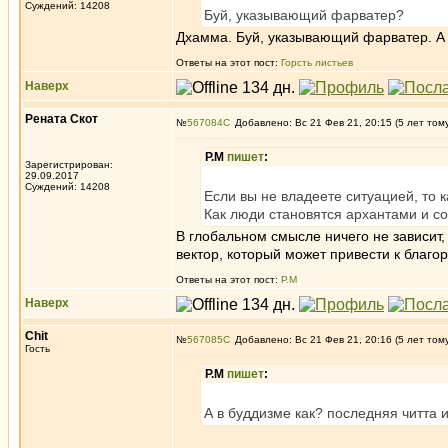
Суждений: 14208
Буй, указывающий фарватер?
Дхамма. Буй, указывающий фарватер. А
Ответы на этот пост:
Горсть листьев
Наверх
Рената Скот
№
567084
Добавлено: Вс 21 Фев 21, 20:15 (5 лет том
Р.М
пишет
:
Зарегистрирован:
29.09.2017
Суждений: 14208
Если вы не владеете ситуацией, то 
Как люди становятся архантами и со
В глобальном смысле ничего не зависит,
вектор, который может привести к благ
Ответы на этот пост:
Р.М
Наверх
Chit
№
567085
Добавлено: Вс 21 Фев 21, 20:16 (5 лет том
Гость
Р.М
пишет
:
А в буддизме как? последняя читта 