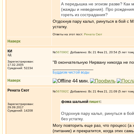
А передышка не эгоизм разве? Как 
(жажды и неведения). Про рождения п
гореть из сострадания?
Отдохнув пару кальп, ринуться в бой с 
устатку.
Ответы на этот пост:
Рената Скот
Наверх
КИ
№
567090
Добавлено: Вс 21 Фев 21, 20:54 (5 лет том
3Д
Зарегистрирован:
"В окончательную Нирвану никогда не по
17.02.2005
_________________
Суждений: 52234
Буддизм чистой воды
Наверх
Рената Скот
№
567092
Добавлено: Вс 21 Фев 21, 21:09 (5 лет том
фома шальной
пишет
:
Зарегистрирован:
29.09.2017
Суждений: 14208
Отдохнув пару кальп, ринуться в бо
без устатку.
Могу повторить еще раз, что процесс (а 
(питание) и прекратится, когда этих са