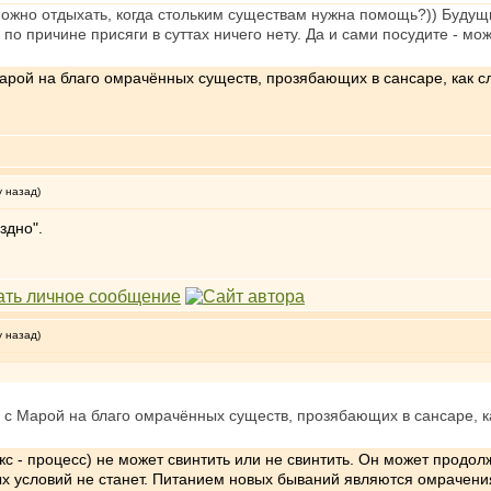
можно отдыхать, когда стольким существам нужна помощь?)) Будущи
о причине присяги в суттах ничего нету. Да и сами посудите - мож
Марой на благо омрачённых существ, прозябающих в сансаре, как сл
у назад)
здно".
у назад)
й с Марой на благо омрачённых существ, прозябающих в сансаре, ка
жс - процесс) не может свинтить или не свинтить. Он может продол
мых условий не станет. Питанием новых бываний являются омрачени