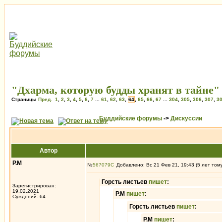
"Дхарма, которую будды хранят в тайне"
Страницы
Пред.
1
,
2
,
3
,
4
,
5
,
6
,
7
...
61
,
62
,
63
,
64
,
65
,
66
,
67
...
304
,
305
,
306
,
307
,
3
Буддийские форумы
->
Дискуссии
Автор
Р.М
№
567079
Добавлено: Вс 21 Фев 21, 19:43 (5 лет том
Горсть листьев
пишет
:
Зарегистрирован:
19.02.2021
Р.М
пишет
:
Суждений: 64
Горсть листьев
пишет
:
Р.М
пишет
: