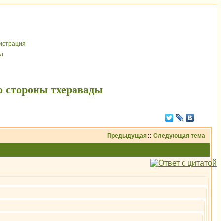
иcтрaция
д
о стороны тхеравады
Предыдущая
::
Следующая тема