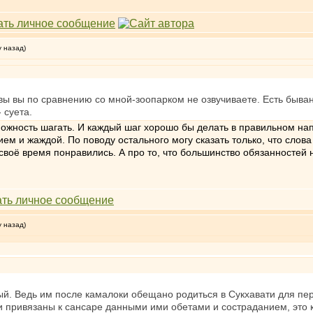
у назад)
ивы вы по сравнению со мной-зоопарком не озвучиваете. Есть быва
- суета.
зможность шагать. И каждый шаг хорошо бы делать в правильном нап
ем и жаждой. По поводу остального могу сказать только, что слова 
воё время понравились. А про то, что большинство обязанностей не
у назад)
й. Ведь им после камалоки обещано родиться в Сукхавати для пе
 привязаны к сансаре данными ими обетами и состраданием, это к