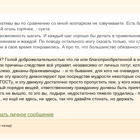
нативы вы по сравнению со мной-зоопарком не озвучиваете. Есть 
й огонь горячее, - суета.
ь возможность шагать. И каждый шаг хорошо бы делать в правильном
оением и жаждой. По поводу остального могу сказать только, что сл
 в своё время понравились. А про то, что большинство обязанносте
й? Голой доброжелательностью что ли или благоприобретенной в 
ли причины-следствия всё управят, независимо от личных потуг, к
леко, джханы-брахмавихары - и то бывания, для кого не очевидно 
ю эту красоту демонтируют при посредстве мудрости некоторые сч
СТу, и эту движуху достаточно просто пропустить тем, у кого изна
ый порядок вещей, ответственному гражданину должны быть прият
го не вышло, то это вы, лодыри, недостаточно тяжело трудились - 
 но ещё не здесь, не здесь, так что давайте стонать, но держать.
у назад)