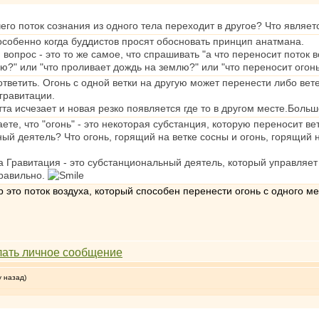
чего поток сознания из одного тела переходит в другое? Что являе
особенно когда буддистов просят обосновать принцип анатмана.
вопрос - это то же самое, что спрашивать "а что переносит поток вод
ую?" или "что проливает дождь на землю?" или "что переносит огонь
ответить. Огонь с одной ветки на другую может перенести либо ве
гравитации.
тта исчезает и новая резко появляется где то в другом месте.Бол
ете, что "огонь" - это некоторая субстанция, которую переносит вет
 деятель? Что огонь, горящий на ветке сосны и огонь, горящий на 
, а Гравитация - это субстанциональный деятель, который управляе
правильно.
 это поток воздуха, который способен перенести огонь с одного мес
у назад)