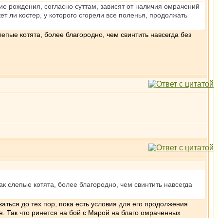
е рождения, согласно суттам, зависят от наличия омрачений
ет ли костер, у которого сгорели все поленья, продолжать
епые котята, более благородно, чем свинтить навсегда без
к слепые котята, более благородно, чем свинтить навсегда
жаться до тех пор, пока есть условия для его продолжения
я. Так что ринется на бой с Марой на благо омраченных