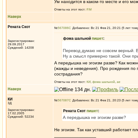
Ум находится в каком-то месте и его мо
Ответы на этот пост:
Р.М
Наверх
Рената Скот
№
567086
Добавлено: Вс 21 Фев 21, 20:21 (5 лет том
фома шальной
пишет
:
Зарегистрирован:
29.09.2017
Суждений: 14208
Перевод думаю не совсем верный. В
Ну а смысл примерно такой. Они пр
А передышка не эгоизм разве? Как можн
(жажды и неведения). Про рождения по пр
сострадания?
Ответы на этот пост:
КИ
,
фома шальной
,
ae
Наверх
КИ
№
567087
Добавлено: Вс 21 Фев 21, 20:23 (5 лет том
3Д
Зарегистрирован:
Рената Скот
пишет
:
17.02.2005
Суждений: 52234
А передышка не эгоизм разве?
Не эгоизм. Так как уставший работает пл
_________________