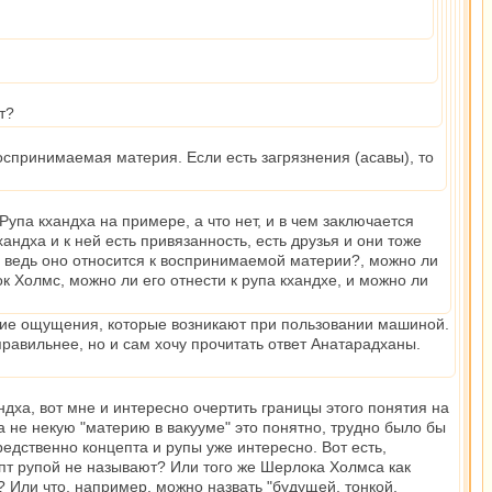
т?
оспринимаемая материя. Если есть загрязнения (асавы), то
упа кхандха на примере, а что нет, и в чем заключается
андха и к ней есть привязанность, есть друзья и они тоже
це, ведь оно относится к воспринимаемой материи?, можно ли
к Холмс, можно ли его отнести к рупа кхандхе, и можно ли
ческие ощущения, которые возникают при пользовании машиной.
правильнее, но и сам хочу прочитать ответ Анатарадханы.
дха, вот мне и интересно очертить границы этого понятия на
а не некую "материю в вакууме" это понятно, трудно было бы
едственно концепта и рупы уже интересно. Вот есть,
цепт рупой не называют? Или того же Шерлока Холмса как
? Или что, например, можно назвать "будущей, тонкой,