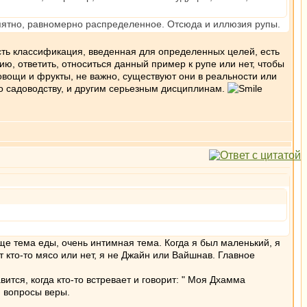
 пятно, равномерно распределенное. Отсюда и иллюзия рупы.
есть классификация, введенная для определенных целей, есть
ию, ответить, относиться данный пример к рупе или нет, чтобы
 овощи и фрукты, не важно, существуют они в реальности или
 по садоводству, и другим серьезным дисциплинам.
е тема еды, очень интимная тема. Когда я был маленький, я
 кто-то мясо или нет, я не Джайн или Вайшнав. Главное
ится, когда кто-то встревает и говорит: " Моя Дхамма
и вопросы веры.