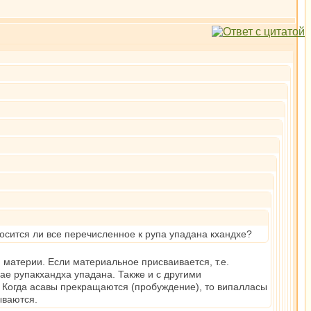
тносится ли все перечисленное к рупа упадана кхандхе?
 материи. Если материальное присваивается, т.е.
ае рупакхандха упадана. Также и с другими
й. Когда асавы прекращаются (пробуждение), то випалласы
ываются.