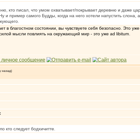
омню, кто писал, что умом охватывает/покрывает деревню и даже цар
Ну и пример самого Будды, когда на него хотели напустить слона,
икующего.
ет в благостном состоянии, вы чувствуете себя безопасно. Это уж
лой мысли повлиять на окружающий мир - это уже ad libitum.
у назад)
:
ло кто следует бодхичитте.