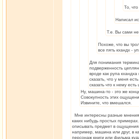
То, чт
Написал и
Т.е. Вы сами не
Похоже, что вы тро
все пять кхандх - у
Для понимания терминал
подверженность цеплянию
вроде как рупа кхандха
сказать, что у меня ес
сказать что к нему есть
Ну, машина-то - это же кон
Совокупность этих ощущений
Извините, что вмешался.
Мне интересны разные мнения по
каких нибудь простых примерах.
описывать предмет в ощущениях,
например, машина или друг, в к
персонаж книги или фильма куда