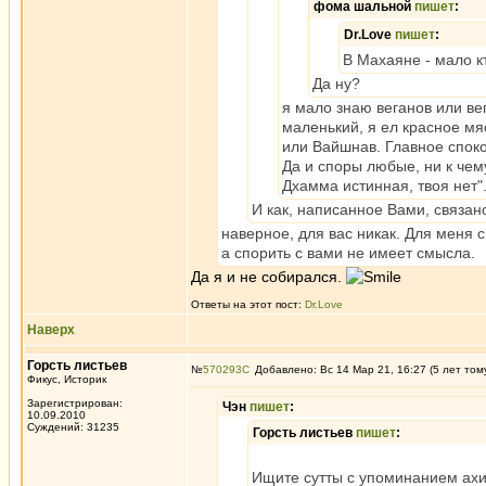
фома шальной
пишет
:
Dr.Love
пишет
:
В Махаяне - мало к
Да ну?
я мало знаю веганов или ве
маленький, я ел красное мя
или Вайшнав. Главное споко
Да и споры любые, ни к чему
Дхамма истинная, твоя нет"
И как, написанное Вами, связан
наверное, для вас никак. Для меня
а спорить с вами не имеет смысла.
Да я и не собирался.
Ответы на этот пост:
Dr.Love
Наверх
Горсть листьев
№
570293
Добавлено: Вс 14 Мар 21, 16:27 (5 лет том
Фикус, Историк
Зарегистрирован:
Чэн
пишет
:
10.09.2010
Суждений: 31235
Горсть листьев
пишет
:
Ищите сутты с упоминанием ахи