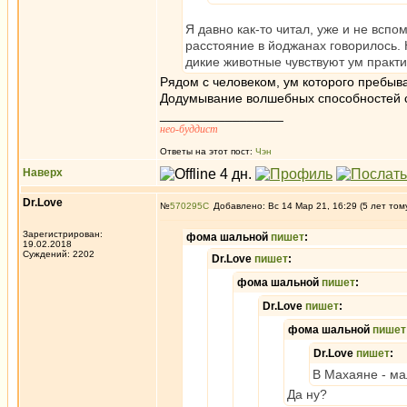
Я давно как-то читал, уже и не всп
расстояние в йоджанах говорилось. 
дикие животные чувствуют ум практ
Рядом с человеком, ум которого пребыва
Додумывание волшебных способностей си
_________________
нео-буддист
Ответы на этот пост:
Чэн
Наверх
Dr.Love
№
570295
Добавлено: Вс 14 Мар 21, 16:29 (5 лет том
Зарегистрирован:
фома шальной
пишет
:
19.02.2018
Суждений: 2202
Dr.Love
пишет
:
фома шальной
пишет
:
Dr.Love
пишет
:
фома шальной
пишет
Dr.Love
пишет
:
В Махаяне - ма
Да ну?