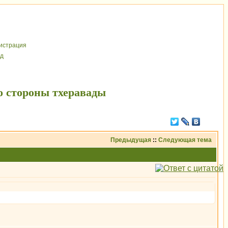
иcтрaция
д
о стороны тхеравады
Предыдущая
::
Следующая тема