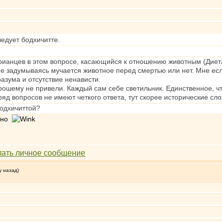
ледует бодхичитте.
арианцев в этом вопросе, касающийся к отношению животным (Диета
не задумываясь мучается животное перед смертью или нет. Мне если
азума и отсутствие ненависти.
рошему не привели. Каждый сам себе светильник. Единственное, что
 ряд вопросов не имеют четкого ответа, тут скорее исторические сл
бодхичиттой?
зано
у назад)