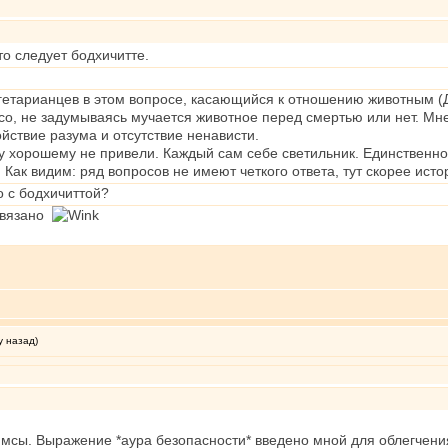
то следует бодхичитте.
гетарианцев в этом вопросе, касающийся к отношению животным (Д
со, не задумываясь мучается животное перед смертью или нет. Мне 
йствие разума и отсутствие ненависти.
 хорошему не привели. Каждый сам себе светильник. Единственное, 
. Как видим: ряд вопросов не имеют четкого ответа, тут скорее ист
о с бодхичиттой?
 связано
у назад)
мсы. Выражение *аура безопасности* введено мной для облегчени