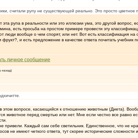
тики, считали рупу не существующей реально. Это просто цветное
эта рупа в реальности или это иллюзии ума, это другой вопрос, 
ермина, есть просьба на простом примере провести эту классификац
ют люди вообще о чем спорят, или нет. Вот есть классификация на
ли фрукт?, и есть предложение в качестве ответа почитать учебник
у назад)
одхичитте.
 в этом вопросе, касающийся к отношению животным (Диета). Вообщ
ся животное перед смертью или нет. Мне если честно все равно ест
сти.
е привели. Каждый сам себе светильник. Единственное, что не нрав
росов не имеют четкого ответа, тут скорее исторические сложности 