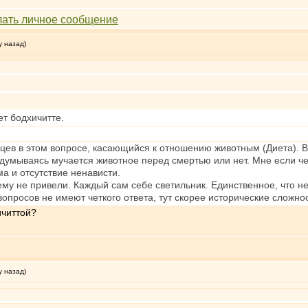
у назад)
ет бодхичитте.
нцев в этом вопросе, касающийся к отношению животным (Диета). В
адумываясь мучается животное перед смертью или нет. Мне если чес
а и отсутствие ненависти.
му не привели. Каждый сам себе светильник. Единственное, что не 
 вопросов не имеют четкого ответа, тут скорее исторические сложно
ичиттой?
у назад)