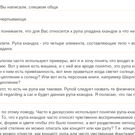
о Вы написали, слишком обще
счерпывающе.
 понимаете, что для Вас относится к рупа упадана кхандхе а что не
ллите. Рупа кхандха - это четыре элемента, составляющие тело + в
падана.
огии часто используют примеры, вот я и хочу понять что входит в Р
. Вот у меня есть машина, и с ней все вроде понятно, это рупа кх
 и к ним есть привязанность, вот мне нравиться когда светит солн
ть цепляние к солнцу? Или вот есть персонаж книги, например Шерло
 цепляние?
цепт, то есть не рупа как таковая. Рупой следует назвать те физи
 regarding a car и будет данная рупа-кхандха. Я полагаю, что так 
 этому поводу. Часто в дискуссиях используют понятие рупа-кхан
 То, что к рупа-кхандхе часто относят чувственно воспринимаемое 
 форме и цвете чтобы это было понятно, а вот разделение непоср
акой степени их можно описать как концепт или как рупу? Т.е. кон
 можно отнести, как концепт, рупа или чисто умственная фантазия