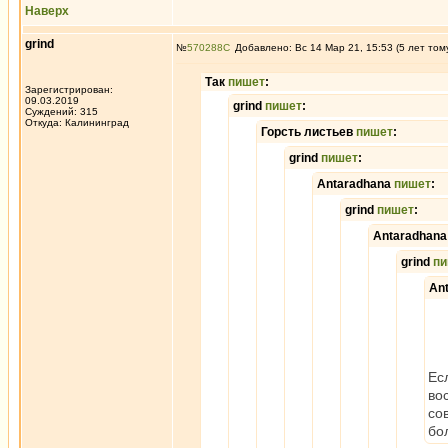
Наверх
grind
№
570288
Добавлено: Вс 14 Мар 21, 15:53 (5 лет том
Так
пишет
:
Зарегистрирован:
09.03.2019
grind
пишет
:
Суждений: 315
Откуда: Калининград
Горсть листьев
пишет
:
grind
пишет
:
Antaradhana
пишет
:
grind
пишет
:
Antaradhan
grind
пи
An
Ес
во
со
бо