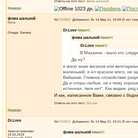
Ответы на этот пост:
фома шальной
Наверх
фома шальной
№
570290
Добавлено: Вс 14 Мар 21, 16:09 (5 лет том
Гость
Dr.Love
пишет
:
Откуда: Samara
фома шальной
пишет
:
Dr.Love
пишет
:
В Махаяне - мало кто следу
Да ну?
я мало знаю веганов или вегетариа
маленький, я ел красное мясо, не з
Вайшнав. Главное спокойствие разум
Да и споры любые, ни к чему хороше
истинная, твоя нет". Как видим: ряд
И как, написанное Вами, связано с бодх
Ответы на этот пост:
Dr.Love
Наверх
Dr.Love
№
570291
Добавлено: Вс 14 Мар 21, 16:21 (5 лет том
Зарегистрирован:
фома шальной
пишет
:
19.02.2018
Суждений: 2202