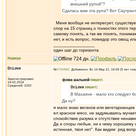
внешней рупой"?
Сдалась вам эта рупа? Вот Саутран
Меня вообще не интересует, существует 
спор на 15 страниц о тонкостях этого т
самому понять, а так же понять, понима
нет, и есть вопрос, помидор это овощ и
_________________
один шаг до горизонта
Наверх
Dr.Love
№
570289
Добавлено: Вс 14 Мар 21, 16:06 (5 лет том
Зарегистрирован:
фома шальной
пишет
:
19.02.2018
Суждений: 2202
Dr.Love
пишет
:
В Махаяне - мало кто следует б
Да ну?
я мало знаю веганов или вегетарианцев
ел красное мясо, не задумываясь мучает
спокойствие разума и отсутствие ненави
Да и споры любые, ни к чему хорошему н
истинная, твоя нет". Как видим: ряд воп