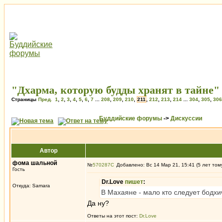
"Дхарма, которую будды хранят в тайне"
Страницы
Пред.
1
,
2
,
3
,
4
,
5
,
6
,
7
...
208
,
209
,
210
,
211
,
212
,
213
,
214
...
304
,
305
,
306
Буддийские форумы
->
Дискуссии
Автор
фома шальной
№
570287
Добавлено: Вс 14 Мар 21, 15:41 (5 лет том
Гость
Dr.Love
пишет
:
Откуда: Samara
В Махаяне - мало кто следует бодхи
Да ну?
Ответы на этот пост:
Dr.Love