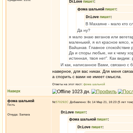
Dr.Love
пишет
:
фома шальной
пишет
:
Dr.Love
пишет
:
В Махаяне - мало кто с
Да ну?
я мало знаю веганов или вегет
маленький, я ел красное мясо, 
Вайшнав. Главное спокойствие р
Да и споры любые, ни к чему хо
истинная, твоя нет". Как видим:
И как, написанное Вами, связано с 
наверное, для вас никак. Для меня свя
а спорить с вами не имеет смысла.
Ответы на этот пост:
фома шальной
Наверх
фома шальной
№
570292
Добавлено: Вс 14 Мар 21, 16:23 (5 лет том
Гость
Dr.Love
пишет
:
Откуда: Samara
фома шальной
пишет
:
Dr.Love
пишет
: