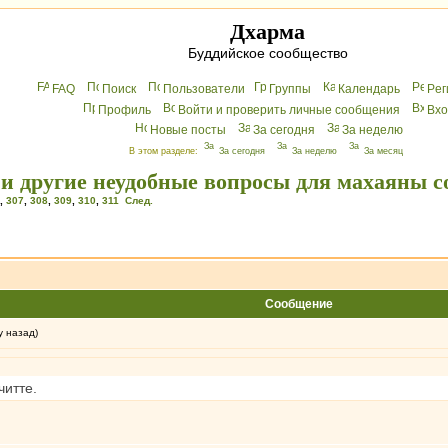
Дхарма
Буддийское сообщество
FAQ
Поиск
Пользователи
Группы
Календарь
Peг
Профиль
Войти и проверить личные сообщения
Вхo
Новые посты
За сегодня
За неделю
В этом разделе:
За сегодня
За неделю
За месяц
 и другие неудобные вопросы для махаяны с
,
307
,
308
,
309
,
310
,
311
След.
Сообщение
у назад)
читте.