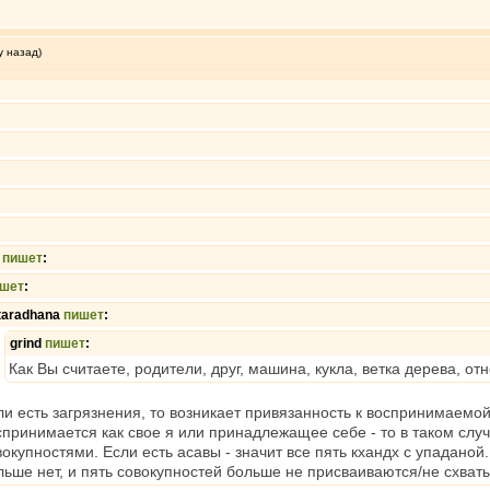
у назад)
a
пишет
:
шет
:
taradhana
пишет
:
grind
пишет
:
Как Вы считаете, родители, друг, машина, кукла, ветка дерева, о
ли есть загрязнения, то возникает привязанность к воспринимаемой
спринимается как свое я или принадлежащее себе - то в таком случ
вокупностями. Если есть асавы - значит все пять кхандх с упадано
льше нет, и пять совокупностей больше не присваиваются/не схват