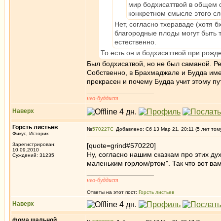
мир бодхисаттвой в общем 
конкретном смысле этого сл
Нет, согласно тхераваде (хотя б
благородные плоды могут быть т
естественно.
То есть он и бодхисаттвой при рожд
Был бодхисатвой, но не был саманой. Рен
Собственно, в Брахмаджале и Будда име
прекрасен и почему Будда учит этому пу
_________________
нео-буддист
Наверх
Горсть листьев
№
570227
Добавлено: Сб 13 Мар 21, 20:11 (5 лет том
Фикус, Историк
Зарегистрирован:
[quote=grind#570220]
10.09.2010
Ну, согласно нашим сказкам про этих ду
Суждений: 31235
маленьким горлом/ртом". Так что вот вам
_________________
нео-буддист
Ответы на этот пост:
Горсть листьев
Наверх
фома шальной