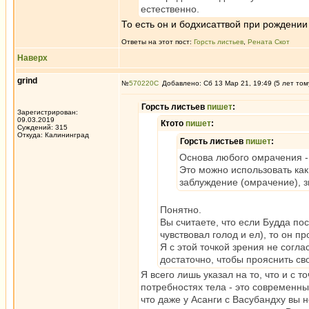
естественно.
То есть он и бодхисаттвой при рождении
Ответы на этот пост:
Горсть листьев
,
Рената Скот
Наверх
grind
№
570220
Добавлено: Сб 13 Мар 21, 19:49 (5 лет том
Горсть листьев
пишет
:
Зарегистрирован:
09.03.2019
Ктото
пишет
:
Суждений: 315
Откуда: Калининград
Горсть листьев
пишет
:
Основа любого омрачения - 
Это можно использовать как
заблуждение (омрачение), з
Понятно.
Вы считаете, что если Будда по
чувствовал голод и ел), то он
Я с этой точкой зрения не согла
достаточно, чтобы прояснить св
Я всего лишь указал на то, что и с 
потребностях тела - это современны
что даже у Асанги с Васубандху вы 