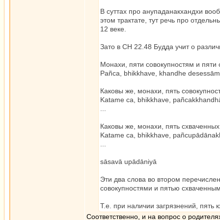
В суттах про анупаданакхандхи вооб
этом трактате, тут речь про отдель
12 веке.
Зато в СН 22.48 Будда учит о разли
Монахи, пяти совокупностям и пяти 
Pañca, bhikkhave, khandhe desessām
Каковы же, монахи, пять совокупнос
Katame ca, bhikkhave, pañcakkhandh
...
Каковы же, монахи, пять схваченных
Katame ca, bhikkhave, pañcupādāna
...
sāsavā upādāniyā
Эти два слова во втором перечисле
совокупностями и пятью схваченным
Т.е. при наличии загрязнений, пять
Соответственно, и на вопрос о родителях