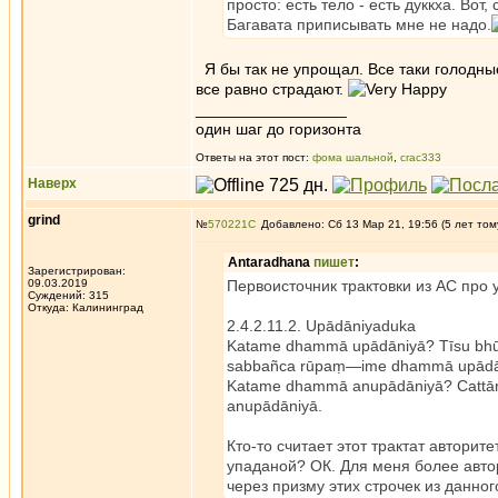
просто: есть тело - есть дуккха. Вот
Багавата приписывать мне не надо.
Я бы так не упрощал. Все таки голодные
все равно страдают.
_________________
один шаг до горизонта
Ответы на этот пост:
фома шальной
,
crac333
Наверх
grind
№
570221
Добавлено: Сб 13 Мар 21, 19:56 (5 лет том
Antaradhana
пишет
:
Зарегистрирован:
09.03.2019
Первоисточник трактовки из АС про
Суждений: 315
Откуда: Калининград
2.4.2.11.2. Upādāniyaduka
Katame dhammā upādāniyā? Tīsu bhūmī
sabbañca rūpaṃ—ime dhammā upādā
Katame dhammā anupādāniyā? Cattār
anupādāniyā.
Кто-то считает этот трактат авторит
упаданой? ОК. Для меня более автор
через призму этих строчек из данног