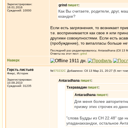
Зарегистрирован:
grind
пишет
:
16.01.2016
Суждений: 10000
Как Вы считаете, родители, друг, ма
кхандхе?
Если есть загрязнения, то возникает п
т.е. воспринимается как свое я или прин
другими совокупностями. Если есть асав
(пробуждение), то випалласы больше нет
Последний раз редактировалось: Antaradhana (Сб 13 Ма
Ответы на этот пост:
grind
Наверх
Горсть листьев
№
570232
Добавлено: Сб 13 Мар 21, 20:27 (5 лет том
Фикус, Историк
Зарегистрирован:
Antaradhana
пишет
:
10.09.2010
Суждений: 31235
Тхеравадин
пишет
:
Antaradhana
пишет
:
Для меня более авторитетны
призму этих строчек из данн
"слова Будды из СН 22.48" где н
упаданакхандхи, остальное Анта