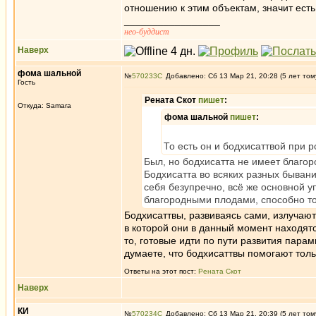
отношению к этим объектам, значит есть
_________________
нео-буддист
Наверх
фома шальной
№
570233
Добавлено: Сб 13 Мар 21, 20:28 (5 лет том
Гость
Рената Скот
пишет
:
Откуда: Samara
фома шальной
пишет
:
То есть он и бодхисаттвой при 
Был, но бодхисатта не имеет благор
Бодхисатта во всяких разных быван
себя безупречно, всё же основной 
благородными плодами, способно то
Бодхисаттвы, развиваясь сами, излучаю
в которой они в данный момент находят
то, готовые идти по пути развития парам
думаете, что бодхисаттвы помогают толь
Ответы на этот пост:
Рената Скот
Наверх
КИ
№
570234
Добавлено: Сб 13 Мар 21, 20:39 (5 лет том