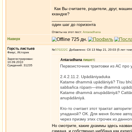
Как Вы считаете, родители, друг, машин
кхандхе?
_________________
один шаг до горизонта
Ответы на этот пост:
Antaradhana
Наверх
Горсть листьев
№
570222
Добавлено: Сб 13 Мар 21, 20:03 (5 лет том
Фикус, Историк
Зарегистрирован:
Antaradhana
пишет
:
10.09.2010
Суждений: 31235
Первоисточник трактовки из АС про
2.4.2.11.2. Upādāniyaduka
Katame dhammā upādāniyā? Tīsu bhūmī
sabbañca rūpaṃ—ime dhammā upādā
Katame dhammā anupādāniyā? Cattār
anupādāniyā.
Кто-то считает этот трактат авторит
упаданой? ОК. Для меня более автор
через призму этих строчек из данног
Но смотрите, какие дхаммы здесь назва
самана, и собственно ниббана как exper