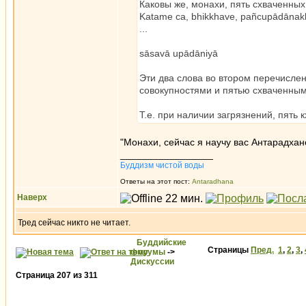
Каковы же, монахи, пять схваченных
Katame ca, bhikkhave, pañcupādāna
...
sāsavā upādāniyā
Эти два слова во втором перечисле
совокупностями и пятью схваченным
Т.е. при наличии загрязнений, пять
"Монахи, сейчас я научу вас Антарадхан
_________________
Буддизм чистой воды
Ответы на этот пост:
Antaradhana
Наверх
Тред сейчас никто не читает.
Буддийские
Страницы
Пред.
1
,
2
,
3
,
форумы
->
Дискуссии
Страница
207
из
311