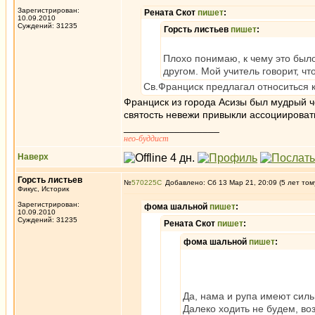
Зарегистрирован:
Рената Скот
пишет
:
10.09.2010
Суждений: 31235
Горсть листьев
пишет
:
Плохо понимаю, к чему это было
другом. Мой учитель говорит, ч
Св.Франциск предлагал относиться к 
Франциск из города Асизы был мудрый че
святость невежи привыкли ассоциироват
_________________
нео-буддист
Наверх
Горсть листьев
№
570225
Добавлено: Сб 13 Мар 21, 20:09 (5 лет том
Фикус, Историк
Зарегистрирован:
фома шальной
пишет
:
10.09.2010
Суждений: 31235
Рената Скот
пишет
:
фома шальной
пишет
:
Да, нама и рупа имеют силь
Далеко ходить не будем, во