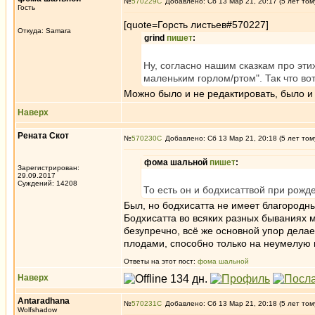
№
570229
Добавлено: Сб 13 Мар 21, 20:17 (5 лет том
Гость
[quote=Горсть листьев#570227]
Откуда: Samara
grind
пишет
:
Ну, согласно нашим сказкам про эти
маленьким горлом/ртом". Так что вот
Можно было и не редактировать, было и 
Наверх
Рената Скот
№
570230
Добавлено: Сб 13 Мар 21, 20:18 (5 лет том
фома шальной
пишет
:
Зарегистрирован:
29.09.2017
Суждений: 14208
То есть он и бодхисаттвой при рожд
Был, но бодхисатта не имеет благородны
Бодхисатта во всяких разных бываниях 
безупречно, всё же основной упор дела
плодами, способно только на неумелую 
Ответы на этот пост:
фома шальной
Наверх
Antaradhana
№
570231
Добавлено: Сб 13 Мар 21, 20:18 (5 лет том
Wolfshadow