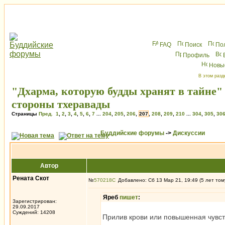
FAQ
Поиск
По
Профиль
Новы
В этом разд
"Дхарма, которую будды хранят в тайне"
стороны тхеравады
Страницы
Пред.
1
,
2
,
3
,
4
,
5
,
6
,
7
...
204
,
205
,
206
,
207
,
208
,
209
,
210
...
304
,
305
,
30
Буддийские форумы
->
Дискуссии
Автор
Рената Скот
№
570218
Добавлено: Сб 13 Мар 21, 19:49 (5 лет том
Яреб
пишет
:
Зарегистрирован:
29.09.2017
Суждений: 14208
Прилив крови или повышенная чувств