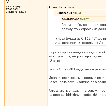
3Д
Зарегистрирован:
Antaradhana
пишет
:
17.02.2005
Суждений: 52234
Тхеравадин
пишет
:
Antaradhana
пишет
:
Для меня более авторитетны
призму этих строчек из данн
"слова Будды из СН 22.48" где н
упаданакхандхи, остальное Анта
В суттах про анупаданакхандхи вооб
этом трактате, тут речь про отдель
12 веке.
Зато в СН 22.48 Будда учит о разли
Монахи, пяти совокупностям и пяти 
Pañca, bhikkhave, khandhe desessām
Каковы же, монахи, пять совокупнос
Katame ca, bhikkhave, pañcakkhandh
...