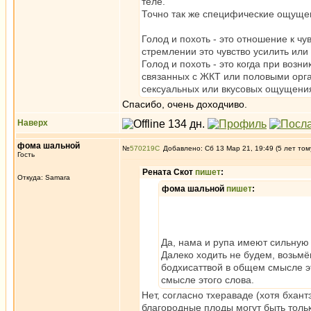
теле.
Точно так же специфические ощущени
Голод и похоть - это отношение к чу
стремлении это чувство усилить или
Голод и похоть - это когда при воз
связанных с ЖКТ или половыми орга
сексуальных или вкусовых ощущения
Спасибо, очень доходчиво.
Наверх
фома шальной
№
570219
Добавлено: Сб 13 Мар 21, 19:49 (5 лет том
Гость
Рената Скот
пишет
:
Откуда: Samara
фома шальной
пишет
:
Да, нама и рупа имеют сильную 
Далеко ходить не будем, возьмё
бодхисаттвой в общем смысле э
смысле этого слова.
Нет, согласно тхераваде (хотя бхант
благородные плоды могут быть толь