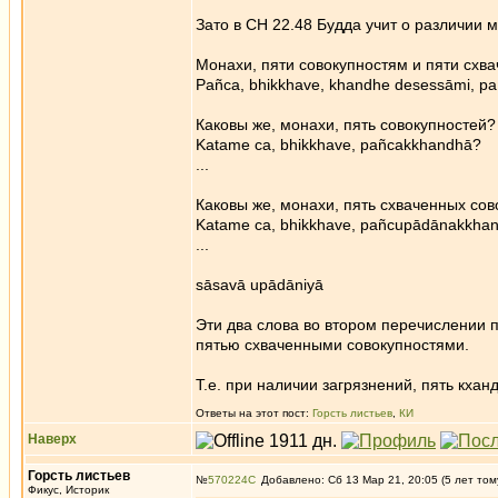
Зато в СН 22.48 Будда учит о различии 
Монахи, пяти совокупностям и пяти схва
Pañca, bhikkhave, khandhe desessāmi, p
Каковы же, монахи, пять совокупностей?
Katame ca, bhikkhave, pañcakkhandhā?
...
Каковы же, монахи, пять схваченных со
Katame ca, bhikkhave, pañcupādānakkha
...
sāsavā upādāniyā
Эти два слова во втором перечислении 
пятью схваченными совокупностями.
Т.е. при наличии загрязнений, пять кха
Ответы на этот пост:
Горсть листьев
,
КИ
Наверх
Горсть листьев
№
570224
Добавлено: Сб 13 Мар 21, 20:05 (5 лет том
Фикус, Историк