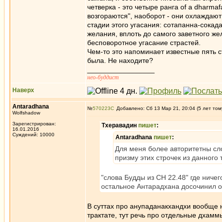
четверка - это четыре ранга of a dharma
возгораются", наоборот - они охлаждают 
стадии этого угасания: сотапанна-сокад
желания, вплоть до самого заветного ж
бесповоротное угасание страстей.
Чем-то это напоминает известные пять с
была. Не находите?
_________________
нео-буддист
Наверх
Antaradhana
№
570223
Добавлено: Сб 13 Мар 21, 20:04 (5 лет том
Wolfshadow
Зарегистрирован:
Тхеравадин
пишет
:
16.01.2016
Суждений: 10000
Antaradhana
пишет
:
Для меня более авторитетны сло
призму этих строчек из данного 
"слова Будды из СН 22.48" где ничег
остальное Антарадхана досочинил от
В суттах про анупаданакхандхи вообще н
трактате, тут речь про отдельные дхамм