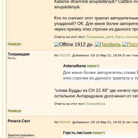
Katame dhammā anupādāniyā? Cattāro ma
anupādāniyā.
Кто-то считает этот трактат авторитетны
упаданой? ОК. Для меня более авторитет
через призму этих строчек из данного тр
Ответы на этот пост:
Тхеравадин
,
grind
,
Горсть листьев
Наверх
Тхеравадин
№
570215
Добавлено: Сб 13 Мар 21, 19:39 (5 лет том
Гость
Antaradhana
пишет
:
Для меня более авторитетны слова Б
этих строчек из данного трактата о 
"слова Будды из СН 22.48" где ничего пр
остальное Антарадхана досочинил от се
Ответы на этот пост:
Antaradhana
Наверх
Рената Скот
№
570216
Добавлено: Сб 13 Мар 21, 19:42 (5 лет том
Горсть листьев
пишет
:
Зарегистрирован: