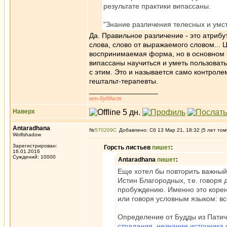
результате практики випассаны.
"Знание различения телесных и умс
Да. Правильное различение - это атрибу
слова, слово от выражаемого словом... 
воспринимаемая форма, но в основном эт
випассаны научиться и уметь пользовать
с этим. Это и называется само контроле
гештальт-терапевты.
_________________
нео-буддист
Наверх
Antaradhana
№
570209
Добавлено: Сб 13 Мар 21, 18:32 (5 лет том
Wolfshadow
Зарегистрирован:
Горсть листьев
пишет
:
16.01.2016
Суждений: 10000
Antaradhana
пишет
:
Еще хотел бы повторить важный 
Истин Благородных, т.е. говоря 
пробуждению. Именно это корен
или говоря условным языком: в
Определение от Будды из Патич
страдания, незнание источника 