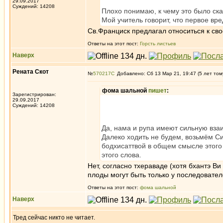
29.09.2017
Суждений: 14208
Плохо понимаю, к чему это было ска
Мой учитель говорит, что первое вр
Св.Франциск предлагал относиться к своем
Ответы на этот пост:
Горсть листьев
Наверх
Рената Скот
№
570217
Добавлено: Сб 13 Мар 21, 19:47 (5 лет том
фома шальной
пишет
:
Зарегистрирован:
29.09.2017
Суждений: 14208
Да, нама и рупа имеют сильную взаи
Далеко ходить не будем, возьмём Си
бодхисаттвой в общем смысле этого
этого слова.
Нет, согласно тхераваде (хотя бхантэ Ви
плоды могут быть только у последовател
Ответы на этот пост:
фома шальной
Наверх
Тред сейчас никто не читает.