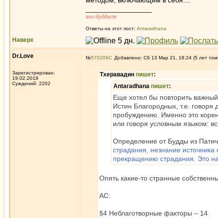
методом, включающим в себя....
_________________
нео-буддист
Ответы на этот пост:
Antaradhana
Наверх
Dr.Love
№
570206
Добавлено: Сб 13 Мар 21, 18:24 (5 лет том
Зарегистрирован:
Тхеравадин
пишет
:
19.02.2018
Суждений: 2202
Antaradhana
пишет
:
Еще хотел бы повторить важный 
Истин Благородных, т.е. говоря 
пробуждению. Именно это корен
или говоря условным языком: в
Определение от Будды из Патич
страдания, незнание источника 
прекращению страдания. Это н
Опять какие-то странные собственн
АС:
§4 Неблаготворные факторы – 14