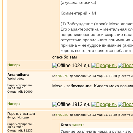
(акусалачетасика)
Комментарий к §4
(1) Заблуждение (моха): Моха являе
Его характеристика – ментальная слеп
непроникновение или сокрытие наст
отсутствие правильного понимания 
причина – немудрое внимание (айон
корень всего, что является неблаго
спасибо вам
Наверх
Antaradhana
№
570207
Добавлено: Сб 13 Мар 21, 18:28 (5 лет том
Wolfshadow
Зарегистрирован:
Моха - заблуждение. Килеса моха возника
16.01.2016
Суждений: 10000
Наверх
Горсть листьев
№
570208
Добавлено: Сб 13 Мар 21, 18:30 (5 лет том
Фикус, Историк
Зарегистрирован:
Ктото
пишет
:
10.09.2010
Суждений: 31235
Умение различать нама и рупа - это