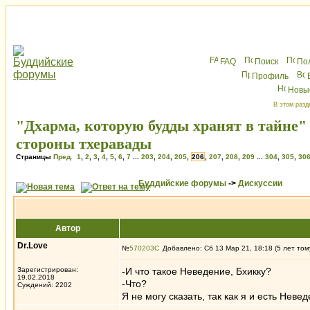
FAQ
Поиск
По
Профиль
Новы
В этом разд
"Дхарма, которую будды хранят в тайне"
стороны тхеравады
Страницы
Пред.
1
,
2
,
3
,
4
,
5
,
6
,
7
...
203
,
204
,
205
,
206
,
207
,
208
,
209
...
304
,
305
,
30
Буддийские форумы
->
Дискуссии
Автор
Dr.Love
№
570203
Добавлено: Сб 13 Мар 21, 18:18 (5 лет том
Зарегистрирован:
-И что такое Неведение, Бхикку?
19.02.2018
-Что?
Суждений: 2202
Я не могу сказать, так как я и есть Неве