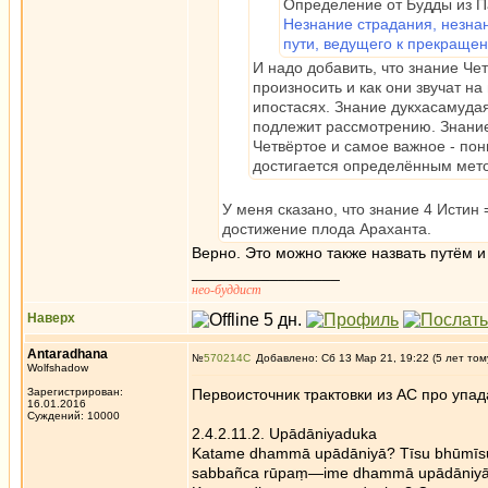
Определение от Будды из П
Незнание страдания, незна
пути, ведущего к прекраще
И надо добавить, что знание Чет
произносить и как они звучат на
ипостасях. Знание дукхасамудая
подлежит рассмотрению. Знание
Четвёртое и самое важное - пон
достигается определённым мето
У меня сказано, что знание 4 Истин
достижение плода Араханта.
Верно. Это можно также назвать путём и
_________________
нео-буддист
Наверх
Antaradhana
№
570214
Добавлено: Сб 13 Мар 21, 19:22 (5 лет том
Wolfshadow
Зарегистрирован:
Первоисточник трактовки из АС про упа
16.01.2016
Суждений: 10000
2.4.2.11.2. Upādāniyaduka
Katame dhammā upādāniyā? Tīsu bhūmīsu k
sabbañca rūpaṃ—ime dhammā upādāniyā