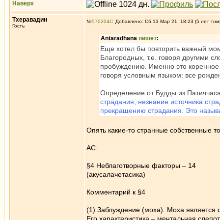
Наверх
Тхеравадин
№
570204
Добавлено: Сб 13 Мар 21, 18:23 (5 лет том
Гость
Antaradhana
пишет
:
Еще хотел бы повторить важный мом
Благородных, т.е. говоря другими сл
пробуждению. Именно это коренное 
говоря условным языком: все рожде
Определение от Будды из Патиччаса
страдания, незнание источника стра
прекращению страдания. Это назыв
Опять какие-то странные собственные т
АС:
§4 Неблаготворные факторы – 14
(акусалачетасика)
Комментарий к §4
(1) Заблуждение (моха): Моха является 
Его характеристика – ментальная слепота 