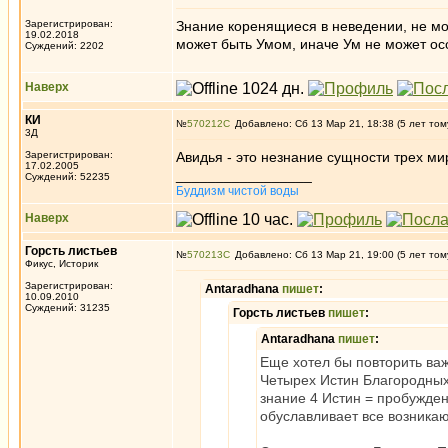
Зарегистрирован:
Знание коренящиеся в неведении, не мо
19.02.2018
может быть Умом, иначе Ум не может осо
Суждений: 2202
Наверх
КИ
№
570212
Добавлено: Сб 13 Мар 21, 18:38 (5 лет том
3Д
Зарегистрирован:
Авидья - это незнание сущности трех ми
17.02.2005
_________________
Суждений: 52235
Буддизм чистой воды
Наверх
Горсть листьев
№
570213
Добавлено: Сб 13 Мар 21, 19:00 (5 лет том
Фикус, Историк
Зарегистрирован:
Antaradhana
пишет
:
10.09.2010
Суждений: 31235
Горсть листьев
пишет
:
Antaradhana
пишет
:
Еще хотел бы повторить важ
Четырех Истин Благородных, 
знание 4 Истин = пробужден
обуславливает все возника