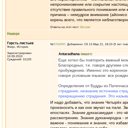
непроникновение или сокрытие настояще
отсутствие правильного понимания или 
причина – немудрое внимание (айонисо 
корень всего, что является неблаготвор
Ответы на этот пост:
Dr.Love
Наверх
Горсть листьев
№
570205
Добавлено: Сб 13 Мар 21, 18:23 (5 лет том
Фикус, Историк
Зарегистрирован:
Antaradhana
пишет
:
10.09.2010
Суждений: 31235
Еще хотел бы повторить важный мом
Благородных, т.е. говоря другими сл
пробуждению. Именно это коренное 
говоря условным языком: все рожде
Определение от Будды из Патиччаса
страдания, незнание источника стра
прекращению страдания. Это назыв
И надо добавить, что знание Четырёх арь
произносить и как они звучат на пали. Зв
ипостасях. Знание дукхасамудая - это ч
рассмотрению. Знание дукханиродха - э
важное - понимание и знание, что изба