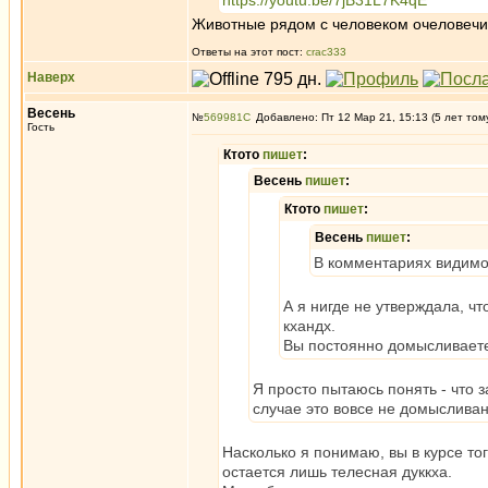
https://youtu.be/7jB31L7K4qE
Животные рядом с человеком очеловечив
Ответы на этот пост:
crac333
Наверх
Весень
№
569981
Добавлено: Пт 12 Мар 21, 15:13 (5 лет том
Гость
Ктото
пишет
:
Весень
пишет
:
Ктото
пишет
:
Весень
пишет
:
В комментариях видимо 
А я нигде не утверждала, ч
кхандх.
Вы постоянно домысливаете л
Я просто пытаюсь понять - что з
случае это вовсе не домысливан
Насколько я понимаю, вы в курсе т
остается лишь телесная дуккха.