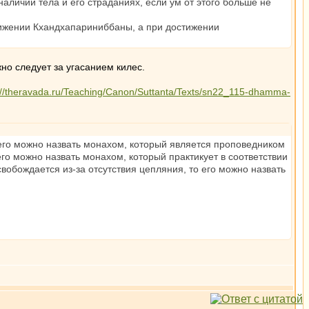
наличии тела и его страданиях, если ум от этого больше не
ижении Кхандхапариниббаны, а при достижении
но следует за угасанием килес.
://theravada.ru/Teaching/Canon/Suttanta/Texts/sn22_115-dhamma-
 его можно назвать монахом, который является проповедником
го можно назвать монахом, который практикует в соответствии
вобождается из-за отсутствия цепляния, то его можно назвать