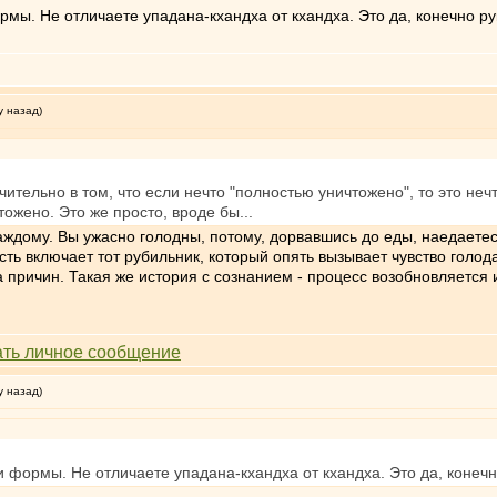
мы. Не отличаете упадана-кхандха от кхандха. Это да, конечно ру
у назад)
чительно в том, что если нечто "полностью уничтожено", то это не
тожено. Это же просто, вроде бы...
ждому. Вы ужасно голодны, потому, дорвавшись до еды, наедаетесь
сть включает тот рубильник, который опять вызывает чувство голо
да причин. Такая же история с сознанием - процесс возобновляется
у назад)
 формы. Не отличаете упадана-кхандха от кхандха. Это да, конечн