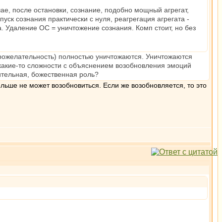
ае, после остановки, сознание, подобно мощный агрегат,
уск сознания практически с нуля, реагрегация агрегата -
. Удаление ОС = уничтожение сознания. Комп стоит, но без
брожелательность) полностью уничтожаются. Уничтожаются
какие-то сложности с объяснением возобновления эмоций
ительная, божественная роль?
ольше не может возобновиться. Если же возобновляется, то это