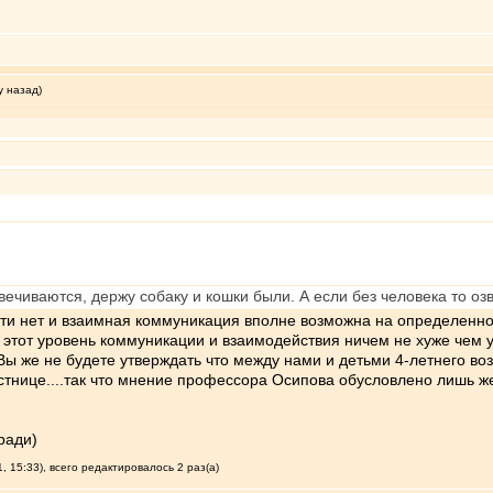
у назад)
ечиваются, держу собаку и кошки были. А если без человека то оз
асти нет и взаимная коммуникация вполне возможна на определен
) этот уровень коммуникации и взаимодействия ничем не хуже чем 
Вы же не будете утверждать что между нами и детьми 4-летнего в
е лестнице....так что мнение профессора Осипова обусловлено лишь 
ради)
 15:33), всего редактировалось 2 раз(а)