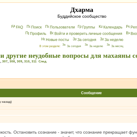
Дхарма
Буддийское сообщество
FAQ
Поиск
Пользователи
Группы
Календарь
Peг
Профиль
Войти и проверить личные сообщения
Вхo
Новые посты
За сегодня
За неделю
В этом разделе:
За сегодня
За неделю
За месяц
 и другие неудобные вопросы для махаяны с
6
,
307
,
308
,
309
,
310
,
311
След.
Сообщение
у назад)
нкость. Остановить сознание - значит, что сознание прекращает фу