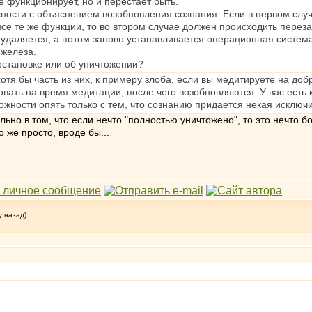
не функционирует, но и перестаёт быть.
ности с объяснением возобновления сознания. Если в первом случ
все те же функции, то во втором случае должен происходить перезап
 удаляется, а потом заново устанавливается операционная система
 железа.
 остановке или об уничтожении?
отя бы часть из них, к примеру злоба, если вы медитируете на до
ать на время медитации, после чего возобновляются. У вас есть 
ожности опять только с тем, что сознанию придается некая исключ
льно в том, что если нечто "полностью уничтожено", то это нечто б
о же просто, вроде бы...
у назад)