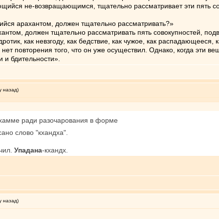
ляющийся не-возвращающимся, тщательно рассматривает эти пять со
щийся арахантом, должен тщательно рассматривать?»
хантом, должен тщательно рассматривать пять совокупностей, подв
дротик, как невзгоду, как бедствие, как чужое, как распадающееся, к
и нет повторения того, что он уже осуществил. Однако, когда эти 
и и бдительности».
у назад)
Дхамме ради разочарования в форме
ано слово "кхандха".
чил.
Упадана
-кхандх.
у назад)