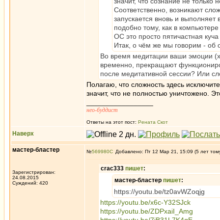
значит, что сознание не только 
Соответственно, возникают слож
запускается вновь и выполняет 
подобно тому, как в компьютере
ОС это просто пятичастная куча
Итак, о чём же мы говорим - об
Во время медитации ваши эмоции (х
временно, прекращают функциониров
после медитативной сессии? Или сл
Полагаю, что сложность здесь исключите
значит, что не полностью уничтожено. Эт
_________________
нео-буддист
Ответы на этот пост:
Рената Скот
Наверх
мастер-бластер
№
569980
Добавлено: Пт 12 Мар 21, 15:09 (5 лет том
crac333
пишет
:
Зарегистрирован:
24.08.2015
мастер-бластер
пишет
:
Суждений: 420
https://youtu.be/tz0avWZoqjg
https://youtu.be/x6c-Y32SJck
https://youtu.be/ZDPxaiI_Amg