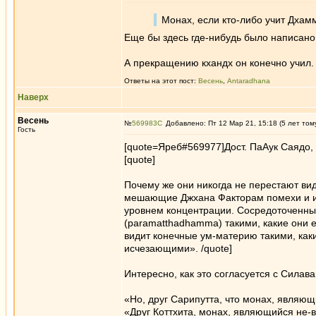
Монах, если кто-либо учит Дха
Еще бы здесь где-нибудь было написано 
А прекращению кхандх он конечно учил
Ответы на этот пост:
Весень
,
Antaradhana
Наверх
Весень
№
569983
Добавлено: Пт 12 Мар 21, 15:18 (5 лет том
Гость
[quote=Яреб#569977]Дост. ПаАук Саядо, 
[quote]
Почему же они никогда не перестают ви
мешающие Джхана Факторам помехи и из
уровнем концентрации. Сосредоточенны
(paramatthadhamma) такими, какие они е
видит конечные ум-материю такими, каки
исчезающими». /quote]
Интересно, как это согласуется с Силава
«Но, друг Сарипутта, что монах, явля
«Друг Коттхита, монах, являющийся не