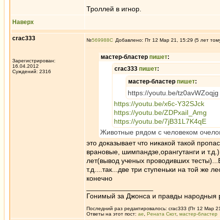
Троллей в игнор.
Наверх
crac333
№
569988
Добавлено: Пт 12 Мар 21, 15:29 (5 лет том
мастер-бластер
пишет
:
Зарегистрирован:
16.04.2012
crac333
пишет
:
Суждений: 2316
мастер-бластер
пишет
:
https://youtu.be/tz0avWZoqjg
https://youtu.be/x6c-Y32SJck
https://youtu.be/ZDPxaiI_Amg
https://youtu.be/7jB31L7K4qE
Животные рядом с человеком очелов
это доказывает что никакой такой проп
врановые, шимпандзе,орангутанги и т.д.
лет(вывод ученых проводивших тесты)...
т.д....так...две три ступеньки на той ж
конечно
_________________
Гонимый за Джонса и правды народныя 
Последний раз редактировалось: crac333 (Пт 12 Мар 21,
Ответы на этот пост:
ae
,
Рената Скот
,
мастер-бластер