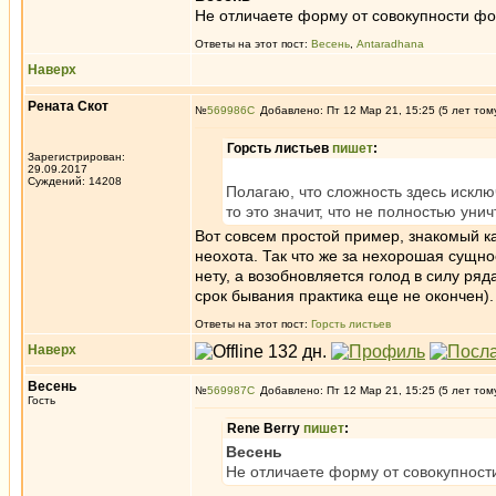
Не отличаете форму от совокупности фор
Ответы на этот пост:
Весень
,
Antaradhana
Наверх
Рената Скот
№
569986
Добавлено: Пт 12 Мар 21, 15:25 (5 лет том
Горсть листьев
пишет
:
Зарегистрирован:
29.09.2017
Суждений: 14208
Полагаю, что сложность здесь исклю
то это значит, что не полностью унич
Вот совсем простой пример, знакомый ка
неохота. Так что же за нехорошая сущно
нету, а возобновляется голод в силу ря
срок бывания практика еще не окончен).
Ответы на этот пост:
Горсть листьев
Наверх
Весень
№
569987
Добавлено: Пт 12 Мар 21, 15:25 (5 лет том
Гость
Rene Berry
пишет
:
Весень
Не отличаете форму от совокупности