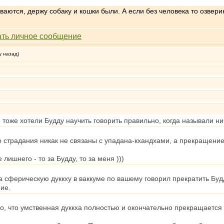
аются, держу собаку и кошки были. А если без человека то озвери
у назад)
тоже хотели Будду научить говорить правильно, когда называли ни
то страдания никак не связаны с упадана-кхандхами, а прекращени
ишнего - то за Будду, то за меня )))
а сферическую дуккху в ваккуме по вашему говорил прекратить Будда
ие.
ого, что умственная дуккха полностью и окончательно прекращаетс