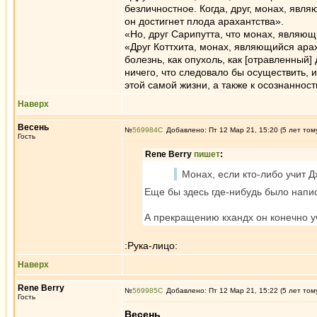
безличностное. Когда, друг, монах, яв
он достигнет плода арахантства».
«Но, друг Сарипутта, что монах, являю
«Друг Коттхита, монах, являющийся ара
болезнь, как опухоль, как [отравленный] 
ничего, что следовало бы осуществить, 
этой самой жизни, а также к осознанност
Наверх
Весень
№
569984
Добавлено: Пт 12 Мар 21, 15:20 (5 лет том
Гость
Rene Berry
пишет
:
Монах, если кто-либо учит 
Еще бы здесь где-нибудь было напис
А прекращению кхандх он конечно у
:Рука-лицо:
Наверх
Rene Berry
№
569985
Добавлено: Пт 12 Мар 21, 15:22 (5 лет том
Гость
Весень