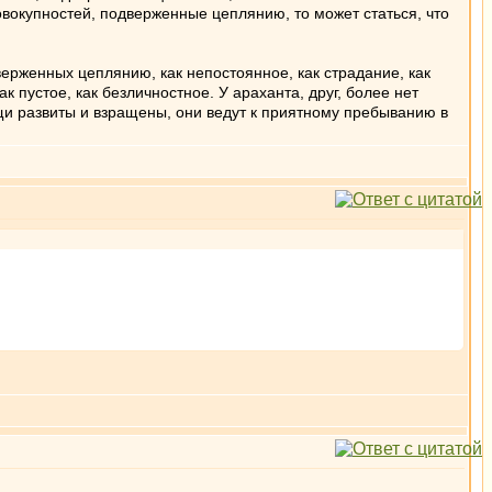
вокупностей, подверженные цеплянию, то может статься, что
ерженных цеплянию, как непостоянное, как страдание, как
ак пустое, как безличностное. У араханта, друг, более нет
вещи развиты и взращены, они ведут к приятному пребыванию в