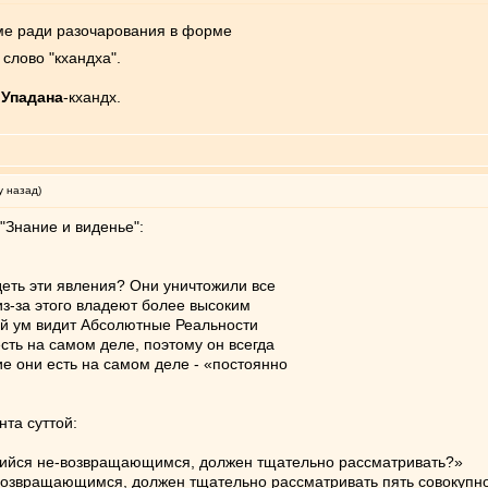
мме ради разочарования в форме
слово "кхандха".
.
Упадана
-кхандх.
у назад)
"Знание и виденье":
деть эти явления? Они уничтожили все
-за этого владеют более высоким
й ум видит Абсолютные Реальности
сть на самом деле, поэтому он всегда
е они есть на самом деле - «постоянно
нта суттой:
ющийся не-возвращающимся, должен тщательно рассматривать?»
-возвращающимся, должен тщательно рассматривать пять совокупн