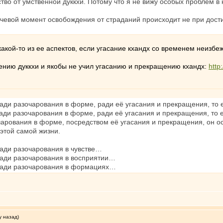
тво от умственной дуккхи. Потому что я не вижу особых проблем в 
чевой момент освобождения от страданий происходит не при дост
акой-то из ее аспектов, если угасание кхандх со временем неизбеж
щению дуккхи и якобы не учил угасанию и прекращению кхандх:
http
ради разочарования в форме, ради её угасания и прекращения, то
ади разочарования в форме, ради её угасания и прекращения, то е
арования в форме, посредством её угасания и прекращения, он ос
этой самой жизни.
ради разочарования в чувстве…
ради разочарования в восприятии…
 ради разочарования в формациях…
у назад)