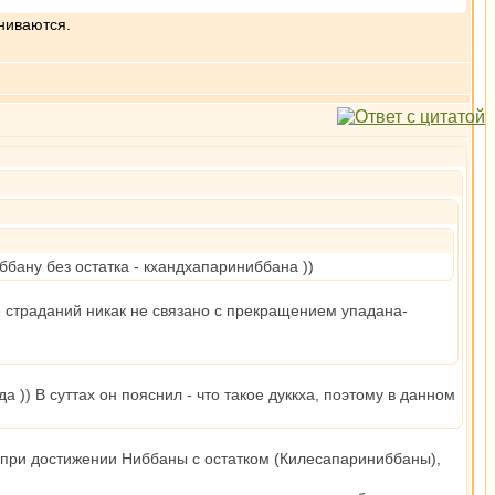
ниваются.
ббану без остатка - кхандхапариниббана ))
е страданий никак не связано с прекращением упадана-
 )) В суттах он пояснил - что такое дуккха, поэтому в данном
я при достижении Ниббаны с остатком (Килесапариниббаны),