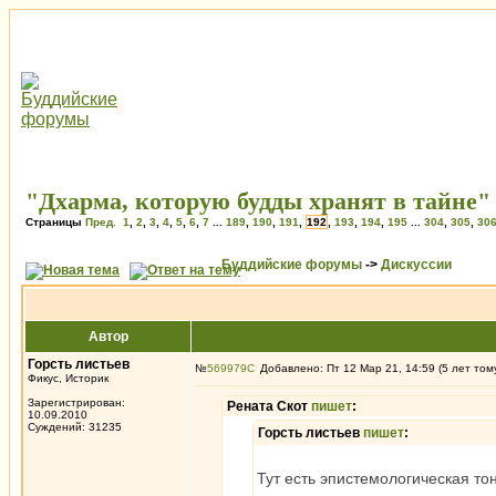
"Дхарма, которую будды хранят в тайне"
Страницы
Пред.
1
,
2
,
3
,
4
,
5
,
6
,
7
...
189
,
190
,
191
,
192
,
193
,
194
,
195
...
304
,
305
,
30
Буддийские форумы
->
Дискуссии
Автор
Горсть листьев
№
569979
Добавлено: Пт 12 Мар 21, 14:59 (5 лет том
Фикус, Историк
Зарегистрирован:
Рената Скот
пишет
:
10.09.2010
Суждений: 31235
Горсть листьев
пишет
:
Тут есть эпистемологическая то