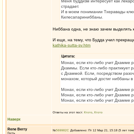
Меня буддизм интересует как лекарс
страдает.
И в моем понимании Тхеравады клю
Килесапариниббаны.
Ниббана одна, не знаю зачем выделять к
И еще, на тему, что Будда учил прекра
kathika-sutta-sv.htm
Цитата:
Монах, если кто-либо учит Дхамме 
Дхаммы. Если кто-либо практикует р
с Дхаммой. Если, посредством разоч
монахом, который достиг ниббаны в 
Монах, если кто-либо учит Дхамме 
Монах, если кто-либо учит Дхамме 
Монах, если кто-либо учит Дхамме
Ответы на этот пост:
Ктото
,
Ктото
Наверх
Rene Berry
№
569982
Добавлено: Пт 12 Мар 21, 15:18 (5 лет том
Гость