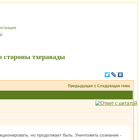
иcтрaция
д
о стороны тхеравады
Предыдущая
::
Следующая тема
нкционировать, но продолжает быть. Уничтожить сознание -