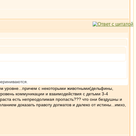
вериниваются.
ном уровне...причем с некоторыми животными(дельфины,
уровень коммуникации и взаимодействия с детьми 3-4
озраста есть непреодолимая пропасть??? что они бездушны и
желанием доказать правоту догматов и далеко от истины...имхо,