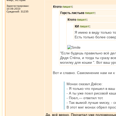
Фикус, Историк
Зарегистрирован:
Ктото
пишет
:
10.09.2010
Суждений: 31235
Горсть листьев
пишет
:
Ктото
пишет
:
КИ
пишет
:
Я имею в виду только т
Есть только более сов
"Если будешь правильно всё дел
Дядя Стёпа, и тогда ты сразу вс
могилку для кошки ". Вот ваш у
Вот и славно. Самомнение нам ни к 
Монах сказал Дзёсю:
- Я только что пришел в ваш
- А ты уже поел рисовой каш
- Поел,— ответил тот.
- Так вымой лучше миску, - 
В этот миг монах обрел про
Да, всё верно. Прочитал уже положенны