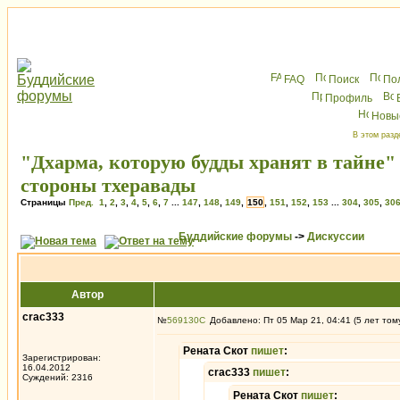
FAQ
Поиск
По
Профиль
Новы
В этом разд
"Дхарма, которую будды хранят в тайне"
стороны тхеравады
Страницы
Пред.
1
,
2
,
3
,
4
,
5
,
6
,
7
...
147
,
148
,
149
,
150
,
151
,
152
,
153
...
304
,
305
,
30
Буддийские форумы
->
Дискуссии
Автор
crac333
№
569130
Добавлено: Пт 05 Мар 21, 04:41 (5 лет том
Рената Скот
пишет
:
Зарегистрирован:
16.04.2012
crac333
пишет
:
Суждений: 2316
Рената Скот
пишет
: