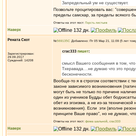
Запредельный ум не существует.
Позвольте процитировать вас: "совершен
пределы самскар, за пределы всякого б
Ответы на этот пост:
Горсть листьев
Наверх
Рената Скот
№
569135
Добавлено: Пт 05 Мар 21, 11:09 (5 лет том
crac333
пишет
:
Зарегистрирован:
29.09.2017
Суждений: 14208
смысл Вашего сообщения в том, что
Тхеравада....не думаю что это прод
бесконечности.
Вообще-то я в строгом соответствии с 
законе зависимого возникновения (патич
могут быть не только по причине наличи
один из учеников Будды обет бодхисатты
обет из эгоизма, а не из-за технической
возникновения). Если эти (вполне резон
принципе Ваше право", но не думаю, что
Ответы на этот пост:
фома шальной
,
crac333
Наверх