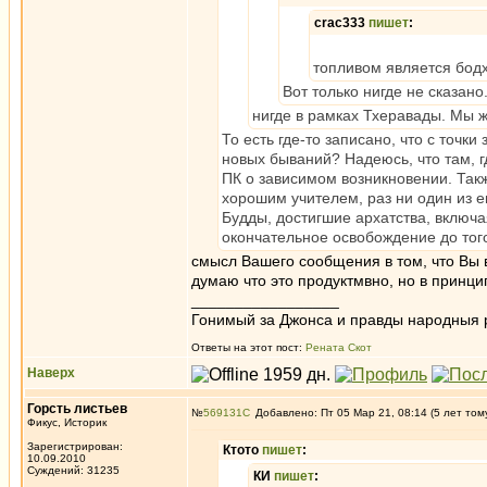
crac333
пишет
:
топливом является бодхи
Вот только нигде не сказано
нигде в рамках Тхеравады. Мы 
То есть где-то записано, что с точ
новых бываний? Надеюсь, что там, г
ПК о зависимом возникновении. Такж
хорошим учителем, раз ни один из е
Будды, достигшие архатства, включа
окончательное освобождение до того
смысл Вашего сообщения в том, что Вы 
думаю что это продуктмвно, но в принц
_________________
Гонимый за Джонса и правды народныя 
Ответы на этот пост:
Рената Скот
Наверх
Горсть листьев
№
569131
Добавлено: Пт 05 Мар 21, 08:14 (5 лет том
Фикус, Историк
Зарегистрирован:
Ктото
пишет
:
10.09.2010
Суждений: 31235
КИ
пишет
: