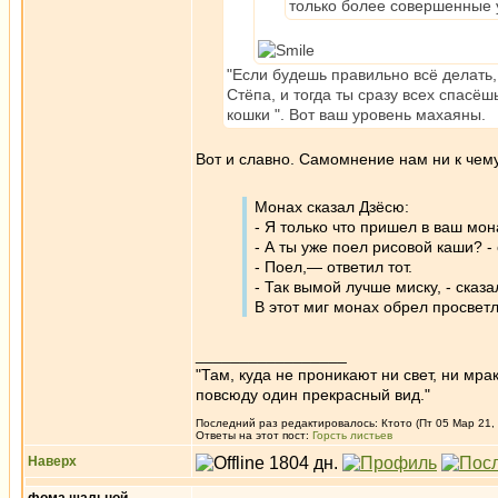
только более совершенные 
"Если будешь правильно всё делать,
Стёпа, и тогда ты сразу всех спасёш
кошки ". Вот ваш уровень махаяны.
Вот и славно. Самомнение нам ни к чему
Монах сказал Дзёсю:
- Я только что пришел в ваш мон
- А ты уже поел рисовой каши? -
- Поел,— ответил тот.
- Так вымой лучше миску, - сказа
В этот миг монах обрел просвет
_________________
"Там, куда не проникают ни свет, ни мрак
повсюду один прекрасный вид."
Последний раз редактировалось: Ктото (Пт 05 Мар 21, 1
Ответы на этот пост:
Горсть листьев
Наверх