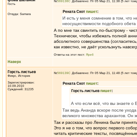
фома шальной
№
569138
Добавлено: Пт 05 Мар 21, 11:38 (5 лет том
Гость
Рената Скот
пишет
:
Откуда: Samara
И есть у меня сомнение в том, что н
неосуществимости подобного обета
А по мне так свинтить по-быстрому - чис
Технически, чтобы избежать полной анн
абсолютного совершенства (согласитесь
как известно, не даёт ускользнуть навсег
Ответы на этот пост:
Яреб
Наверх
Горсть листьев
№
569139
Добавлено: Пт 05 Мар 21, 11:48 (5 лет том
Фикус, Историк
Зарегистрирован:
Рената Скот
пишет
:
10.09.2010
Суждений: 31235
Горсть листьев
пишет
:
А что если всё, что вы знаете 
Так ведь Ананда вскоре после ухода
великого множества арахантов. Он же
Так и рассказы про Ленина были принят
Это я не о том, что вопрос первого собо
читать критические тексты, посвящённые 