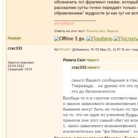
обозначить тот фрагмент сказки, которы
рассказчик сутты точно передаёт только
обрамлением" мудрости (и как тут не вс
_________________
нео-буддист
Ответы на этот пост:
Рената Скот
,
Ящерок
Наверх
crac333
№
569140
Добавлено: Пт 05 Мар 21, 11:57 (5 лет том
Рената Скот
пишет
:
Зарегистрирован:
16.04.2012
crac333
пишет
:
Суждений: 2316
смысл Вашего сообщения в том,
Тхеравада....не думаю что это 
это до бесконечности.
Вообще-то я в строгом соответстви
о законе зависимого возникновения 
бывания могут быть не только по п
на то, что ни один из учеников Будд
приняли они этот самый обет из эго
1, закон зависимого возникновения)
исключительно как "фи Махаяне", то