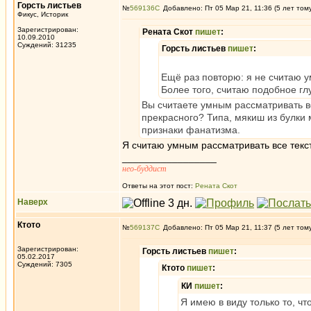
Горсть листьев
№
569136
Добавлено: Пт 05 Мар 21, 11:36 (5 лет том
Фикус, Историк
Зарегистрирован:
Рената Скот
пишет
:
10.09.2010
Суждений: 31235
Горсть листьев
пишет
:
Ещё раз повторю: я не считаю 
Более того, считаю подобное гл
Вы считаете умным рассматривать вс
прекрасного? Типа, мякиш из булки м
признаки фанатизма.
Я считаю умным рассматривать все текст
_________________
нео-буддист
Ответы на этот пост:
Рената Скот
Наверх
Ктото
№
569137
Добавлено: Пт 05 Мар 21, 11:37 (5 лет том
Зарегистрирован:
Горсть листьев
пишет
:
05.02.2017
Суждений: 7305
Ктото
пишет
:
КИ
пишет
:
Я имею в виду только то, ч