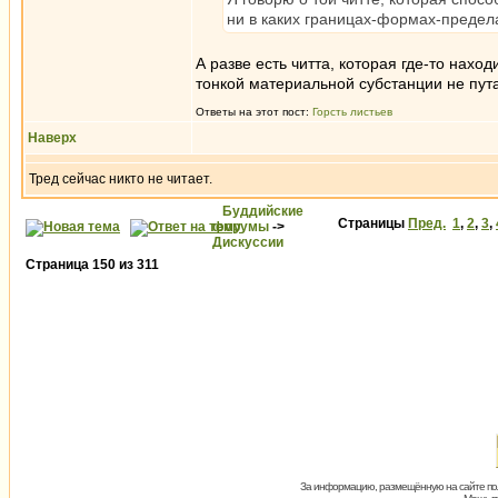
ни в каких границах-формах-пределах
А разве есть читта, которая где-то нах
тонкой материальной субстанции не пут
Ответы на этот пост:
Горсть листьев
Наверх
Тред сейчас никто не читает.
Буддийские
Страницы
Пред.
1
,
2
,
3
,
форумы
->
Дискуссии
Страница
150
из
311
За информацию, размещённую на сайте пол