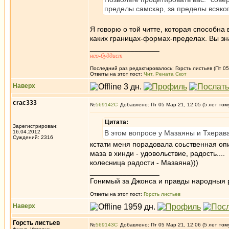
пределы самскар, за пределы всяко
Я говорю о той читте, которая способна
каких границах-формах-пределах. Вы знае
_________________
нео-буддист
Последний раз редактировалось: Горсть листьев (Пт 05
Ответы на этот пост:
Чит
,
Рената Скот
Наверх
crac333
№
569142
Добавлено: Пт 05 Мар 21, 12:05 (5 лет том
Цитата:
Зарегистрирован:
16.04.2012
В этом вопросе у Мазаяны и Тхерава
Суждений: 2316
кстати меня порадовала соьственная опи
маза в хинди - удовольствие, радость....
колесница радости - Мазаяна)))
_________________
Гонимый за Джонса и правды народныя 
Ответы на этот пост:
Горсть листьев
Наверх
Горсть листьев
№
569143
Добавлено: Пт 05 Мар 21, 12:06 (5 лет том