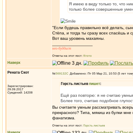
Я имею в виду только то, что н
только более совершенные умен
"Если будешь правильно всё делать, сын
Стёпа, и тогда ты сразу всех спасёшь и 
Вот ваш уровень махаяны.
_________________
нео-буддист
Ответы на этот пост:
Ктото
Наверх
Рената Скот
№
569132
Добавлено: Пт 05 Мар 21, 10:53 (5 лет том
Горсть листьев
пишет
:
Зарегистрирован:
29.09.2017
Суждений: 14208
Ещё раз повторю: я не считаю умны
Более того, считаю подобное глупос
Вы считаете умным рассматривать всерье
прекрасного? Типа, мякиш из булки мне 
фанатизма.
Ответы на этот пост:
Горсть листьев
Наверх