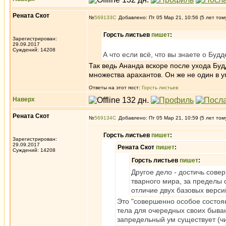
Рената Скот
№
569133
Добавлено: Пт 05 Мар 21, 10:56 (5 лет том
Горсть листьев
пишет
:
Зарегистрирован:
29.09.2017
Суждений: 14208
А что если всё, что вы знаете о Бу
Так ведь Ананда вскоре после ухода Буд
множества арахантов. Он же не один в уг
Ответы на этот пост:
Горсть листьев
Наверх
Рената Скот
№
569134
Добавлено: Пт 05 Мар 21, 10:59 (5 лет том
Горсть листьев
пишет
:
Зарегистрирован:
29.09.2017
Рената Скот
пишет
:
Суждений: 14208
Горсть листьев
пишет
:
Другое дело - достичь сове
тварного мира, за пределы 
отличие двух базовых верси
Это "совершенно особое состоян
тела для очередных своих быван
запредельный ум существует (чи