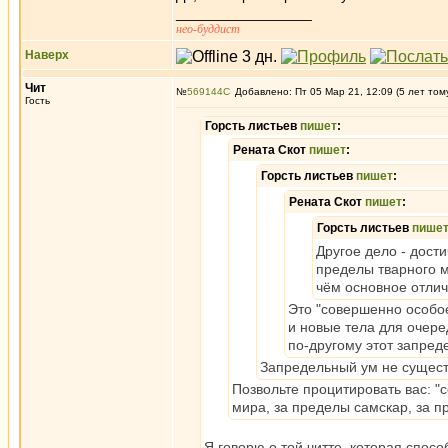
_________________
нео-буддист
Наверх
Чит
№
569144
Добавлено: Пт 05 Мар 21, 12:09 (5 лет том
Гость
Горсть листьев
пишет
:
Рената Скот
пишет
:
Горсть листьев
пишет
:
Рената Скот
пишет
:
Горсть листьев
пише
Другое дело - дост
пределы тварного м
чём основное отлич
Это "совершенно особое
и новые тела для очере
по-другому этот запред
Запредельный ум не сущест
Позвольте процитировать вас: 
мира, за пределы самскар, за п
Я говорю о той читте, которая спос