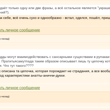
редаёт только одну или две фразы, а всё остальное является "укра
ний?).
к себе, всё очень сухо и однообразно - встал, оделся, пошёл, приш
у назад)
удды могут взаимодействовать с сансарными существами в рупакаи
 Пратитьясамутпада таким образом описывает лишь ту цепочку кот
. Что тут такого????
к описана та цепочка, которая порождает не страдания, а все вооб
под характеристики анатты-аниччи-дукхи.
у назад)