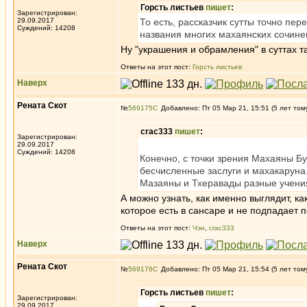
Горсть листьев
пишет
:
Зарегистрирован:
29.09.2017
То есть, рассказчик сутты точно пе
Суждений: 14208
названия многих махаянских сочине
Ну "украшения и обрамления" в суттах та
Ответы на этот пост:
Горсть листьев
Наверх
Рената Скот
№
569175
Добавлено: Пт 05 Мар 21, 15:51 (5 лет том
crac333
пишет
:
Зарегистрирован:
29.09.2017
Суждений: 14208
Конечно, с точки зрения Махаяны Б
бесчисленные заслуги и махакаруна.
Мазаяны и Тхеравады разные учения
А можно узнать, как именно выглядит, ка
которое есть в сансаре и не подпадает 
Ответы на этот пост:
Чэн
,
crac333
Наверх
Рената Скот
№
569176
Добавлено: Пт 05 Мар 21, 15:54 (5 лет том
Горсть листьев
пишет
:
Зарегистрирован:
29.09.2017