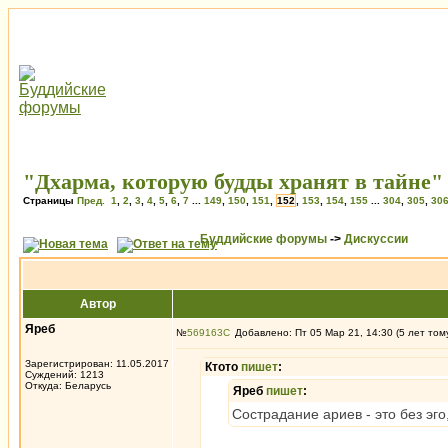
"Дхарма, которую будды хранят в тайне"
Страницы
Пред.
1
,
2
,
3
,
4
,
5
,
6
,
7
...
149
,
150
,
151
,
152
,
153
,
154
,
155
...
304
,
305
,
30
Буддийские форумы
->
Дискуссии
Автор
Яреб
№
569163
Добавлено: Пт 05 Мар 21, 14:30 (5 лет том
Зарегистрирован: 11.05.2017
Ктото
пишет
:
Суждений: 1213
Откуда: Беларусь
Яреб
пишет
:
Сострадание ариев - это без эго,