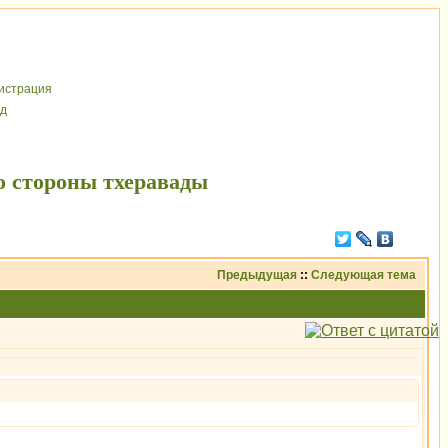
иcтрaция
д
о стороны тхеравады
Предыдущая
::
Следующая тема