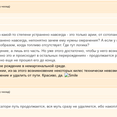
у назад)
в какой-то степени устранено навсегда - это только арии, от сотопа
анено навсегда, непонятно зачем ему нужны омрачения? А если у 
образом, когда топливо отсутствует. Где тут логика?
ение, а лишь его часть. Но уже этого достаточно, чтобы у него в
нно это и происходит в остальных перерождениях - продолжается 
но еще не прошел его до конца.
гое рождение в немаргинальной среде.
ии, из-за этого возникновение некоторых килес технически невозм
ние и удалить от пути. Красиво, да.
у назад)
атори путь продолжается, вся муть сразу не удаляется, ибо накоп