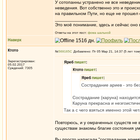
У сотопанны устранено не все неведение
неведения. Вот собственно это и проис
на правильном Пути, но еще не прошел е
_________________
Это моё понимание, здесь и сейчас оно в
Ответы на этот пост:
фома шальной
Наверх
Ктото
№
569165
Добавлено: Пт 05 Мар 21, 14:37 (5 лет том
Зарегистрирован:
Яреб
пишет
:
05.02.2017
Суждений: 7305
Ктото
пишет
:
Яреб
пишет
:
Сострадание ариев - это без
Сострадание (каруна) находится
Каруна прекрасна и неэгоистична
Так а с чего взяться именно этой че
Повторюсь, и у омраченных существ не 
существам знакомы благие состояния ума
Вы просто написали "сострадание ариев".