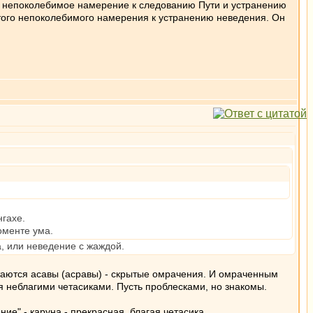
кло непоколебимое намерение к следованию Пути и устранению
этого непоколебимого намерения к устранению неведения. Он
нгахе.
моменте ума.
а, или неведение с жаждой.
стаются асавы (асравы) - скрытые омрачения. И омраченным
ся неблагими четасиками. Пусть проблесками, но знакомы.
ие" - каруна - прекрасная, благая четасика.