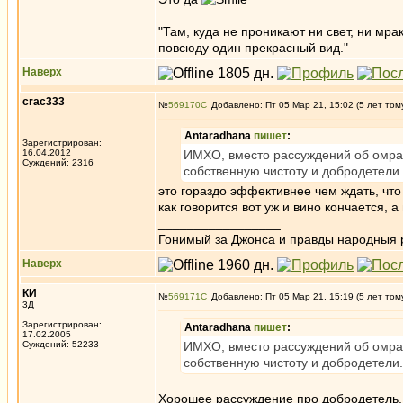
_________________
"Там, куда не проникают ни свет, ни мрак
повсюду один прекрасный вид."
Наверх
crac333
№
569170
Добавлено: Пт 05 Мар 21, 15:02 (5 лет том
Antaradhana
пишет
:
Зарегистрирован:
16.04.2012
ИМХО, вместо рассуждений об омрач
Суждений: 2316
собственную чистоту и добродетели.
это гораздо эффективнее чем ждать, что 
как говорится вот уж и вино кончается, а
_________________
Гонимый за Джонса и правды народныя 
Наверх
КИ
№
569171
Добавлено: Пт 05 Мар 21, 15:19 (5 лет том
3Д
Зарегистрирован:
Antaradhana
пишет
:
17.02.2005
Суждений: 52233
ИМХО, вместо рассуждений об омрач
собственную чистоту и добродетели.
Хорошее рассуждение про добродетель.