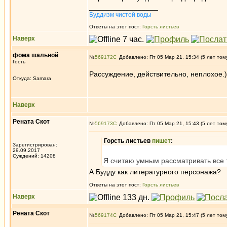
_________________
Буддизм чистой воды
Ответы на этот пост:
Горсть листьев
Наверх
фома шальной
№
569172
Добавлено: Пт 05 Мар 21, 15:34 (5 лет том
Гость
Рассуждение, действительно, неплохое.)
Откуда: Samara
Наверх
Рената Скот
№
569173
Добавлено: Пт 05 Мар 21, 15:43 (5 лет том
Горсть листьев
пишет
:
Зарегистрирован:
29.09.2017
Суждений: 14208
Я считаю умным рассматривать все т
А Будду как литературного персонажа?
Ответы на этот пост:
Горсть листьев
Наверх
Рената Скот
№
569174
Добавлено: Пт 05 Мар 21, 15:47 (5 лет том