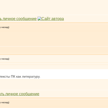
у назад)
у назад)
ексты ПК как литературу.
у назад)