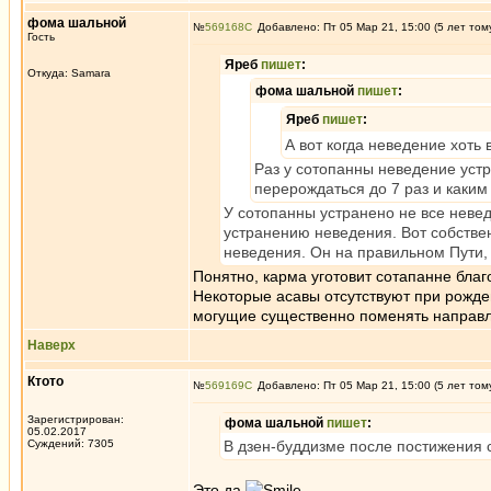
фома шальной
№
569168
Добавлено: Пт 05 Мар 21, 15:00 (5 лет том
Гость
Яреб
пишет
:
Откуда: Samara
фома шальной
пишет
:
Яреб
пишет
:
А вот когда неведение хоть 
Раз у сотопанны неведение устр
перерождаться до 7 раз и каким 
У сотопанны устранено не все невед
устранению неведения. Вот собстве
неведения. Он на правильном Пути, 
Понятно, карма уготовит сотапанне бла
Некоторые асавы отсутствуют при рожден
могущие существенно поменять направле
Наверх
Ктото
№
569169
Добавлено: Пт 05 Мар 21, 15:00 (5 лет том
Зарегистрирован:
фома шальной
пишет
:
05.02.2017
Суждений: 7305
В дзен-буддизме после постижения с
Это да