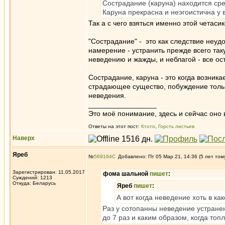
Сострадание (каруна) находится сре
Каруна прекрасна и неэгоистична у в
Так а с чего взяться именно этой четаси
"Сострадание" - это как следствие неуд
намерение - устранить прежде всего так
неведению и жажды, и неблагой - все ост
Сострадание, каруна - это когда возник
страдающее существо, побуждение тольк
неведения.
_________________
Это моё понимание, здесь и сейчас оно в
Ответы на этот пост:
Ктото
,
Горсть листьев
Наверх
Яреб
№
569164
Добавлено: Пт 05 Мар 21, 14:36 (5 лет том
Зарегистрирован: 11.05.2017
фома шальной
пишет
:
Суждений: 1213
Откуда: Беларусь
Яреб
пишет
:
А вот когда неведение хоть в ка
Раз у сотопанны неведение устране
до 7 раз и каким образом, когда топл