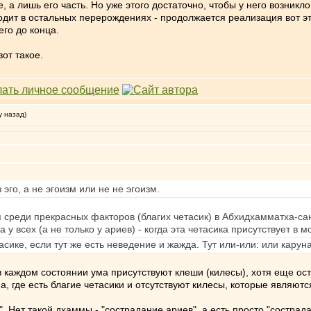
, а лишь его часть. Но уже этого достаточно, чтобы у него возни
ходит в остальных перерождениях - продолжается реализация вот 
го до конца.
от такое.
у назад)
 эго, а не эгоизм или не не эгоизм.
 среди прекрасных факторов (благих четасик) в Абхидхамматха-са
 у всех (а не только у ариев) - когда эта четасика присутствует в 
тасике, если тут же есть неведение и жажда. Тут или-или: или карун
в каждом состоянии ума присутствуют клеши (килесы), хотя еще о
, где есть благие четасики и отсутствуют килесы, которые являют
 Нет такой дхаммы - "сострадание ариев", а есть просто "сострадан