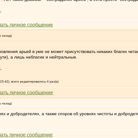
,
у назад)
ановления арьей в уме не может присутствовать никаких благих чет
ути), а лишь неблагие и нейтральные.
,
15:42), всего редактировалось 4 раз(а)
у назад)
х и добродетелях, а также споров об уровнях чистоты и добродете