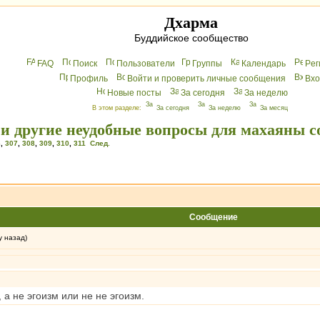
Дхарма
Буддийское сообщество
FAQ
Поиск
Пользователи
Группы
Календарь
Peг
Профиль
Войти и проверить личные сообщения
Вхo
Новые посты
За сегодня
За неделю
В этом разделе:
За сегодня
За неделю
За месяц
 и другие неудобные вопросы для махаяны с
6
,
307
,
308
,
309
,
310
,
311
След.
Сообщение
у назад)
 а не эгоизм или не не эгоизм.