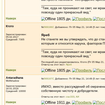
_________________
"Там, куда не проникают ни свет, ни мрак
повсюду один прекрасный вид."
Наверх
Ктото
№
569166
Добавлено: Пт 05 Мар 21, 14:48 (5 лет том
Зарегистрирован:
Яреб
05.02.2017
Не станете же вы утверждать, что до ст
Суждений: 7305
которым и относится каруна, факторов П
_________________
"Там, куда не проникают ни свет, ни мрак
повсюду один прекрасный вид."
Последний раз редактировалось: Ктото (Пт 05 Мар 21, 
Ответы на этот пост:
Яреб
Наверх
Antaradhana
№
569167
Добавлено: Пт 05 Мар 21, 14:49 (5 лет том
Wolfshadow
Зарегистрирован:
ИМХО, вместо рассуждений об омрачения
16.01.2016
собственную чистоту и добродетели.
Суждений: 10000
Ответы на этот пост:
crac333
,
КИ
Наверх