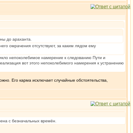
нны до араханта.
него омрачения отсутствуют, за каким лядом ему
озникло непоколебимое намерение к следованию Пути и
реализация вот этого непоколебимого намерения к устранению
ожно. Его карма исключает случайные обстоятельства,
лена с безначальных времён.