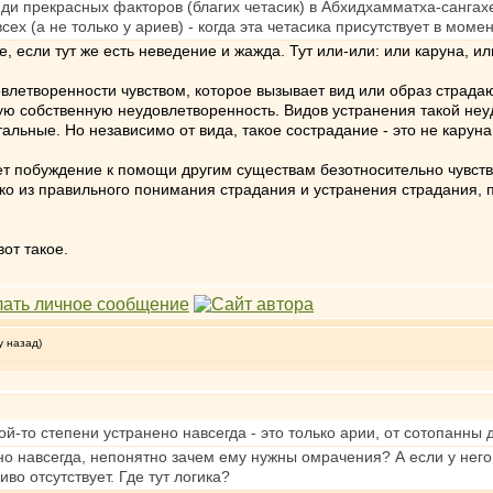
ди прекрасных факторов (благих четасик) в Абхидхамматха-сангах
сех (а не только у ариев) - когда эта четасика присутствует в моме
ке, если тут же есть неведение и жажда. Тут или-или: или каруна, и
овлетворенности чувством, которое вызывает вид или образ страд
ую собственную неудовлетворенность. Видов устранения такой неуд
альные. Но независимо от вида, такое сострадание - это не каруна
ает побуждение к помощи другим существам безотносительно чувства
о из правильного понимания страдания и устранения страдания, 
от такое.
у назад)
кой-то степени устранено навсегда - это только арии, от сотопанны 
но навсегда, непонятно зачем ему нужны омрачения? А если у него
иво отсутствует. Где тут логика?