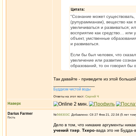
Цитата:
“Сознание может существовать, 
(рупурамманам), вещество как п
увеличиваться и развиваться; 
восприятие как средство… или 
объект, умственные образования
и развиваться.
Если бы был человек, что сказал
увеличение или развитие созна
образований, то он говорил бы о
Так давайте - приведите из этой большой
_________________
Буддизм чистой воды
Ответы на этот пост:
Сергей Ч
Наверх
Darius Farmer
№
568303
Добавлено: Сб 27 Фев 21, 22:34 (5 лет том
Гость
Дело в том, что никакие аргументы ника
учений тхер
.
Тхеро
-вада это не Будда-