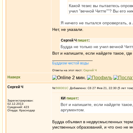
Какой тезис вы пытаетесь опров
учил "вечной Читте""? Вы его ни
Я ничего не пытался опровергать, а
Нет, не указали.
Сергей Ч
пишет
:
Будда не только не учил вечной Читт
Вот и напишите, если найдете такое, гд
_________________
Буддизм чистой воды
Ответы на этот пост:
Сергей Ч
Наверх
Сергей Ч
№
568301
Добавлено: Сб 27 Фев 21, 22:30 (5 лет том
КИ
пишет
:
Зарегистрирован:
02.12.2013
Вот и напишите, если найдете такое
Суждений: 423
аргументом.
Откуда: Краснодар
Будда объявил в недвусмысленных терми
умственных образований, и что оно не м