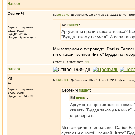
Наверх
Сергей Ч
№
568297
Добавлено: Сб 27 Фев 21, 22:11 (5 лет том
КИ
пишет
:
Зарегистрирован:
02.12.2013
Аргументы против какого тезиса? Есл
Суждений: 423
"Будда такому не учил". А если гово
Откуда: Краснодар
Мы говорили о тхераваде. Darius Farmer 
ни о какой "вечной Читте" Будда не гово
Ответы на этот пост:
КИ
Наверх
КИ
№
568298
Добавлено: Сб 27 Фев 21, 22:15 (5 лет том
3Д
Зарегистрирован:
Сергей Ч
пишет
:
17.02.2005
Суждений: 52239
КИ
пишет
:
Аргументы против какого тезиса?
сказать "Будда такому не учил".
опровергать.
Мы говорили о тхераваде. Darius Far
суттах ни о какой "вечной Читте" Бу