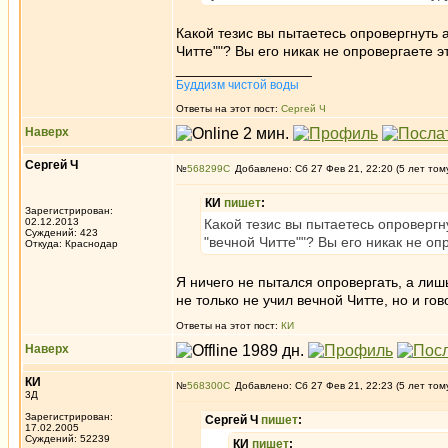
Какой тезис вы пытаетесь опровергнуть 
Читте""? Вы его никак не опровергаете э
_________________
Буддизм чистой воды
Ответы на этот пост:
Сергей Ч
Наверх
Сергей Ч
№
568299
Добавлено: Сб 27 Фев 21, 22:20 (5 лет том
КИ
пишет
:
Зарегистрирован:
02.12.2013
Какой тезис вы пытаетесь опровергн
Суждений: 423
"вечной Читте""? Вы его никак не оп
Откуда: Краснодар
Я ничего не пытался опровергать, а лиш
не только не учил вечной Читте, но и го
Ответы на этот пост:
КИ
Наверх
КИ
№
568300
Добавлено: Сб 27 Фев 21, 22:23 (5 лет том
3Д
Зарегистрирован:
Сергей Ч
пишет
:
17.02.2005
Суждений: 52239
КИ
пишет
: