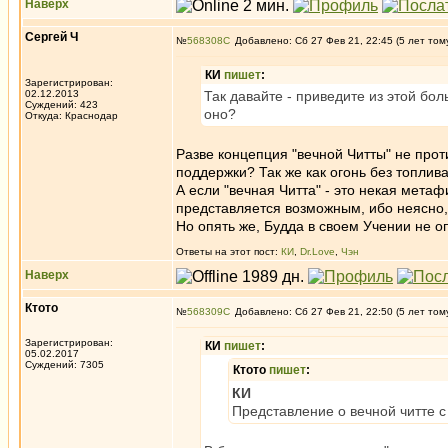
Наверх
Сергей Ч
№
568308
Добавлено: Сб 27 Фев 21, 22:45 (5 лет том
КИ
пишет
:
Зарегистрирован:
02.12.2013
Так давайте - приведите из этой бол
Суждений: 423
оно?
Откуда: Краснодар
Разве концепция "вечной Читты" не прот
поддержки? Так же как огонь без топлива
А если "вечная Читта" - это некая мета
представляется возможным, ибо неясно,
Но опять же, Будда в своем Учении не 
Ответы на этот пост:
КИ
,
Dr.Love
,
Чэн
Наверх
Ктото
№
568309
Добавлено: Сб 27 Фев 21, 22:50 (5 лет том
Зарегистрирован:
КИ
пишет
:
05.02.2017
Суждений: 7305
Ктото
пишет
:
КИ
Представление о вечной читте с 