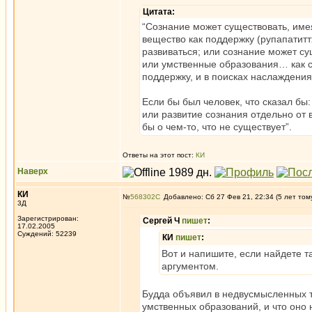
Цитата:
“Сознание может существовать, имея
вещество как поддержку (рупапатитт
развиваться; или сознание может с
или умственные образования… как с
поддержку, и в поисках наслаждения
Если бы был человек, что сказал бы:
или развитие сознания отдельно от 
бы о чем-то, что не существует”.
Ответы на этот пост:
КИ
Наверх
КИ
№
568302
Добавлено: Сб 27 Фев 21, 22:34 (5 лет том
3Д
Зарегистрирован:
Сергей Ч
пишет
:
17.02.2005
Суждений: 52239
КИ
пишет
:
Вот и напишите, если найдете т
аргументом.
Будда объявил в недвусмысленных т
умственных образований, и что оно 