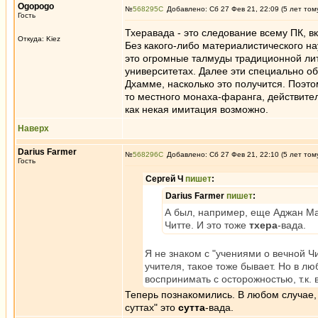
Ogopogo
№
568295
Добавлено: Сб 27 Фев 21, 22:09 (5 лет том
Гость
Тхеравада - это следование всему ПК, в
Откуда: Kiez
Без какого-либо материалистического на
это огромные талмуды традиционной лит
университетах. Далее эти специально о
Дхамме, насколько это получится. Поэтом
то местного монаха-фаранга, действите
как некая имитация возможно.
Наверх
Darius Farmer
№
568296
Добавлено: Сб 27 Фев 21, 22:10 (5 лет том
Гость
Сергей Ч
пишет
:
Darius Farmer
пишет
:
А был, например, еще Аджан Ма
Читте. И это тоже
тхера
-вада.
Я не знаком с "учениями о вечной Ч
учителя, такое тоже бывает. Но в л
воспринимать с осторожностью, т.к. в
Теперь познакомились. В любом случае
суттах" это
сутта
-вада.