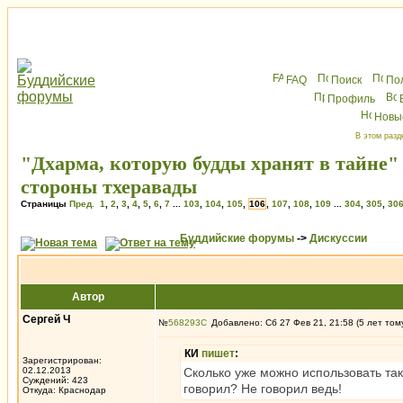
FAQ
Поиск
По
Профиль
Новы
В этом разд
"Дхарма, которую будды хранят в тайне"
стороны тхеравады
Страницы
Пред.
1
,
2
,
3
,
4
,
5
,
6
,
7
...
103
,
104
,
105
,
106
,
107
,
108
,
109
...
304
,
305
,
30
Буддийские форумы
->
Дискуссии
Автор
Сергей Ч
№
568293
Добавлено: Сб 27 Фев 21, 21:58 (5 лет том
КИ
пишет
:
Зарегистрирован:
02.12.2013
Сколько уже можно использовать так
Суждений: 423
говорил? Не говорил ведь!
Откуда: Краснодар