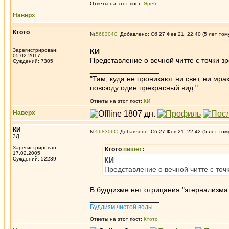
Ответы на этот пост:
Яреб
Наверх
Ктото
№
568304
Добавлено: Сб 27 Фев 21, 22:40 (5 лет том
Зарегистрирован:
КИ
05.02.2017
Представление о вечной читте с точки зр
Суждений: 7305
_________________
"Там, куда не проникают ни свет, ни мрак
повсюду один прекрасный вид."
Ответы на этот пост:
КИ
Наверх
КИ
№
568306
Добавлено: Сб 27 Фев 21, 22:42 (5 лет том
3Д
Зарегистрирован:
Ктото
пишет
:
17.02.2005
Суждений: 52239
КИ
Представление о вечной читте с точк
В буддизме нет отрицания "этернализма
_________________
Буддизм чистой воды
Ответы на этот пост:
Ктото