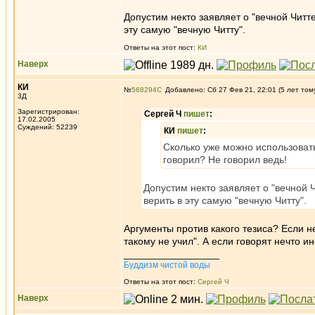
Допустим некто заявляет о "вечной Читте
эту самую "вечную Читту".
Ответы на этот пост:
КИ
Наверх
КИ
№
568294
Добавлено: Сб 27 Фев 21, 22:01 (5 лет том
3Д
Зарегистрирован:
Сергей Ч
пишет
:
17.02.2005
Суждений: 52239
КИ
пишет
:
Сколько уже можно использовать
говорил? Не говорил ведь!
Допустим некто заявляет о "вечной Ч
верить в эту самую "вечную Читту".
Аргументы против какого тезиса? Если не
такому не учил". А если говорят нечто и
_________________
Буддизм чистой воды
Ответы на этот пост:
Сергей Ч
Наверх