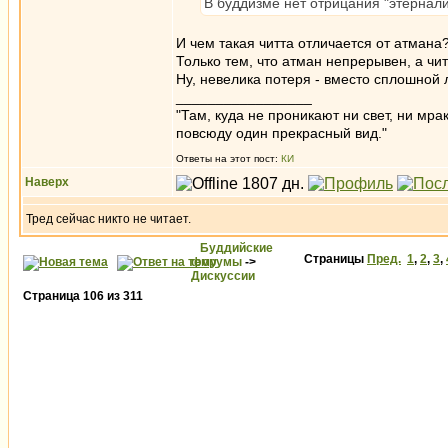
В буддизме нет отрицания "этернал
И чем такая читта отличается от атмана
Только тем, что атман непрерывен, а чи
Ну, невелика потеря - вместо сплошной
_________________
"Там, куда не проникают ни свет, ни мрак
повсюду один прекрасный вид."
Ответы на этот пост:
КИ
Наверх
Тред сейчас никто не читает.
Буддийские
Страницы
Пред.
1
,
2
,
3
,
форумы
->
Дискуссии
Страница
106
из
311