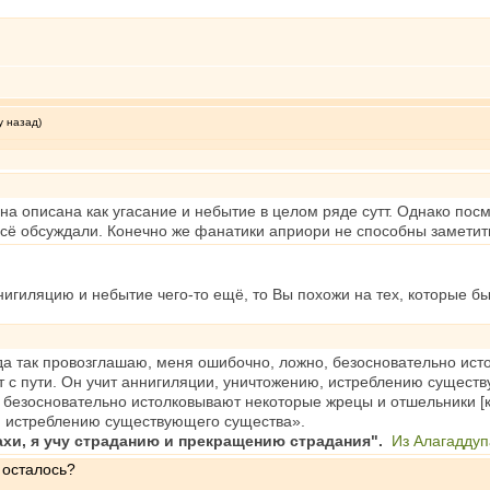
у назад)
на описана как угасание и небытие в целом ряде сутт. Однако пос
 всё обсуждали. Конечно же фанатики априори не способны замети
нигиляцию и небытие чего-то ещё, то Вы похожи на тех, которые 
огда так провозглашаю, меня ошибочно, ложно, безосновательно ис
т с пути. Он учит аннигиляции, уничтожению, истреблению существ
безосновательно истолковывают некоторые жрецы и отшельники [ко
, истреблению существующего существа».
нахи, я учу страданию и прекращению страдания".
Из Алагаддуп
 осталось?