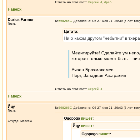
Ответы на этот пост:
Сергей Ч
,
Яреб
Наверх
Darius Farmer
№
568265
Добавлено: Сб 27 Фев 21, 20:39 (5 лет том
Гость
Цитата:
Ни о каком другом "небытии" в тхера
Медитируйте! Сделайте ум непод
которая только может быть – нич
Ачаан Брахмавамсо
Перт, Западная Австралия
Ответы на этот пост:
Сергей Ч
Наверх
Йцу
№
568266
Добавлено: Сб 27 Фев 21, 20:43 (5 лет том
Гость
Ogopogo
пишет
:
Откуда: Moscow
Йцу
пишет
:
Ogopogo
пишет
: