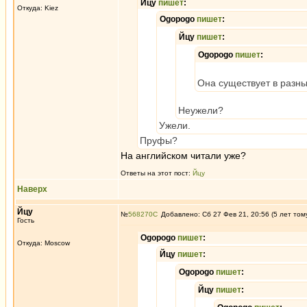
Йцу
пишет
:
Откуда: Kiez
Ogopogo
пишет
:
Йцу
пишет
:
Ogopogo
пишет
:
Она существует в разны
Неужели?
Ужели.
Пруфы?
На английском читали уже?
Ответы на этот пост:
Йцу
Наверх
Йцу
№
568270
Добавлено: Сб 27 Фев 21, 20:56 (5 лет том
Гость
Ogopogo
пишет
:
Откуда: Moscow
Йцу
пишет
:
Ogopogo
пишет
:
Йцу
пишет
: