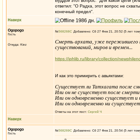
Буддой этот вопрос: "Для какой цели (и
ответил: "О Радха, этот вопрос не схва
конечный предел".
Наверх
Ogopogo
№
568268
Добавлено: Сб 27 Фев 21, 20:52 (5 лет том
Гость
Смерть архата, уже пережившего ни
Откуда: Kiez
существований, миров и времен...
https://iphlib.ru/library/collection/new
И как это примирить с авьяктами:
Существует ли Татхагата после с
Или он не существует после смерти
Или он одновременно существует и
Или он одновременно ни существует
Ответы на этот пост:
Сергей Ч
Наверх
Ogopogo
№
568269
Добавлено: Сб 27 Фев 21, 20:54 (5 лет том
Гость