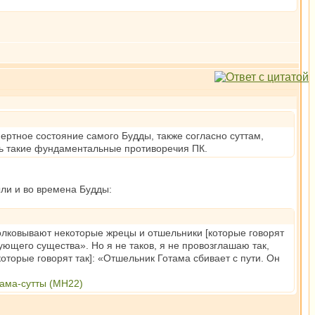
мертное состояние самого Будды, также согласно суттам,
ть такие фундаментальные противоречия ПК.
были и во времена Будды:
толковывают некоторые жрецы и отшельники [которые говорят
ующего существа». Но я не таков, я не провозглашаю так,
торые говорят так]: «Отшельник Готама сбивает с пути. Он
ама-сутты (МН22)