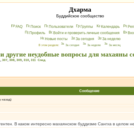
Дхарма
Буддийское сообщество
FAQ
Поиск
Пользователи
Группы
Календарь
Peг
Профиль
Войти и проверить личные сообщения
Вхo
Новые посты
За сегодня
За неделю
В этом разделе:
За сегодня
За неделю
За месяц
 и другие неудобные вопросы для махаяны с
6
,
307
,
308
,
309
,
310
,
311
След.
Сообщение
у назад)
тентен. В каком интересно махаянском буддизме Сангха в целом н