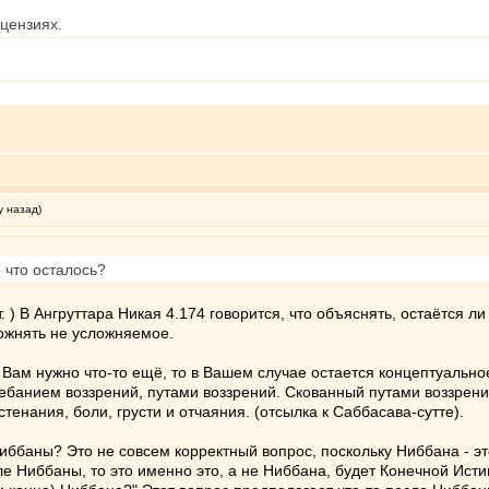
цензиях.
у назад)
 что осталось?
. ) В Ангруттара Никая 4.174 говорится, что объяснять, остаётся 
сложнять не усложняемое.
 и Вам нужно что-то ещё, то в Вашем случае остается концептуаль
лебанием воззрений, путами воззрений. Скованный путами воззрен
стенания, боли, грусти и отчаяния. (отсылка к Саббасава-сутте).
ббаны? Это не совсем корректный вопрос, поскольку Ниббана - эт
сле Ниббаны, то это именно это, а не Ниббана, будет Конечной Ис