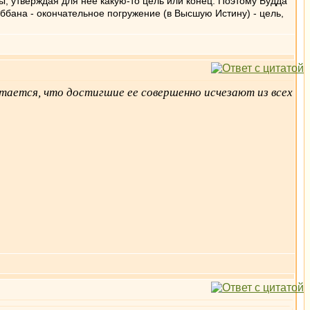
ы, утверждая для неё какую-то цель или конец. Поэтому Будда
иббана - окончательное погружение (в Высшую Истину) - цель,
тается, что достигшие ее совершенно исчезают из всех