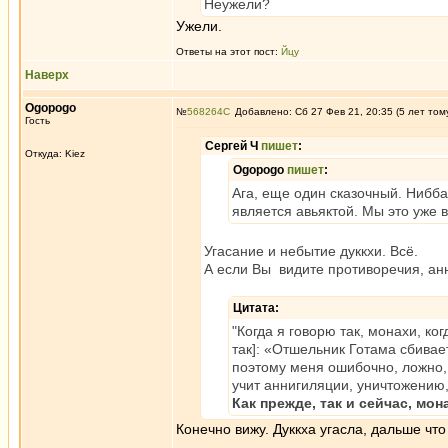
Неужели?
Ужели.
Ответы на этот пост:
Йцу
Наверх
Ogopogo
№
568264
Добавлено: Сб 27 Фев 21, 20:35 (5 лет том
Гость
Сергей Ч
пишет
:
Откуда: Kiez
Ogopogo
пишет
:
Ага, еще один сказочный. Нибба
является авьяктой. Мы это уже
Угасание и небытие дуккхи. Всё.
А если Вы видите противоречия, ан
Цитата:
"Когда я говорю так, монахи, к
так]: «Отшельник Готама сбивае
поэтому меня ошибочно, ложно, 
учит аннигиляции, уничтожению
Как прежде, так и сейчас, мо
Конечно вижу. Дуккха угасла, дальше что