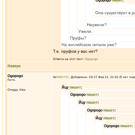
Ogopogo
пишет
:
Она существует в р
Неужели?
Ужели.
Пруфы?
На английском читали уже?
Т.е. пруфов у вас нет?
Ответы на этот пост:
Ogopogo
Наверх
Ogopogo
№
568271
Добавлено: Сб 27 Фев 21, 21:02 (5 лет том
Гость
Йцу
пишет
:
Откуда: Kiez
Ogopogo
пишет
:
Йцу
пишет
:
Ogopogo
пишет
:
Йцу
пишет
:
Ogopogo
пишет
: