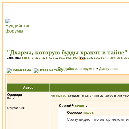
"Дхарма, которую будды хранят в тайне"
Страницы
Пред.
1
,
2
,
3
,
4
,
5
,
6
,
7
...
101
,
102
,
103
,
104
,
105
,
106
,
107
...
304
,
305
,
30
Буддийские форумы
->
Дискуссии
Автор
Ogopogo
№
568261
Добавлено: Сб 27 Фев 21, 20:30 (5 лет том
Гость
Сергей Ч
пишет
:
Откуда: Kiez
Ogopogo
пишет
:
Сразу видно, что автор некомпе