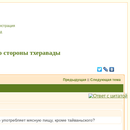
иcтрaция
д
о стороны тхеравады
Предыдущая
::
Следующая тема
е употребляет мясную пищу, кроме тайваньского?