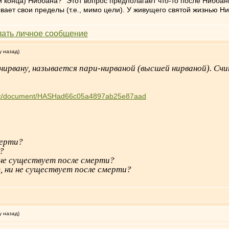
ли конца) Ниббана?" Этот вопрос предполагает что-то после Ниббан
тывает свои пределы (т.е., мимо цели). У живущего святой жизнью Н
у назад)
рвану, называется пари-нирваной (высшей нирваной). Счи
philenc/document/HASHad66c05a4897ab25e87aad
мерти?
?
 не существует после смерти?
, ни не существует после смерти?
у назад)