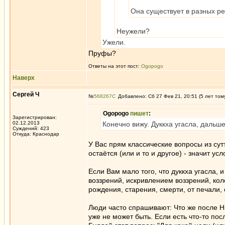
Она существует в разных ре
Неужели?
Ужели.
Пруфы?
Ответы на этот пост:
Ogopogo
Наверх
Сергей Ч
№
568267
Добавлено: Сб 27 Фев 21, 20:51 (5 лет том
Ogopogo
пишет
:
Зарегистрирован:
02.12.2013
Конечно вижу. Дуккха угасла, дальше
Суждений: 423
Откуда: Краснодар
У Вас прям классические вопросы из сутт
остаётся (или и то и другое) - значит у
Если Вам мало того, что дуккха угасла,
воззрений, искривлением воззрений, ко
рождения, старения, смерти, от печали, 
Люди часто спрашивают: Что же после Ни
уже не может быть. Если есть что-то по