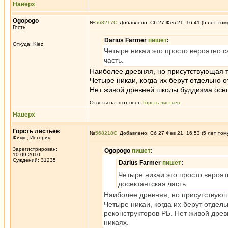
Наверх
Ogopogo
№
568217
Добавлено: Сб 27 Фев 21, 16:41 (5 лет том
Гость
Darius Farmer
пишет
:
Откуда: Kiez
Четыре никаи это просто вероятно с
часть.
Наиболее древняя, но присутствующая та
Четыре никаи, когда их берут отдельно о
Нет живой древней школы буддизма осно
Ответы на этот пост:
Горсть листьев
Наверх
Горсть листьев
№
568218
Добавлено: Сб 27 Фев 21, 16:53 (5 лет том
Фикус, Историк
Зарегистрирован:
Ogopogo
пишет
:
10.09.2010
Суждений: 31235
Darius Farmer
пишет
:
Четыре никаи это просто вероят
досектантская часть.
Наиболее древняя, но присутствующа
Четыре никаи, когда их берут отдел
реконструкторов РБ. Нет живой дре
никаях.