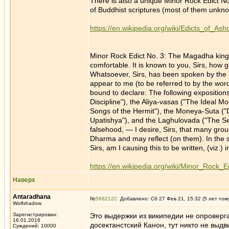
There is also a unique Minor Rock Edict No.
of Buddhist scriptures (most of them unkno
https://en.wikipedia.org/wiki/Edicts_of_Ash
Minor Rock Edict No. 3: The Magadha king 
comfortable. It is known to you, Sirs, how
Whatsoever, Sirs, has been spoken by the b
appear to me (to be referred to by the words
bound to declare: The following exposition
Discipline"), the Aliya-vasas ("The Ideal 
Songs of the Hermit"), the Moneya-Suta ("D
Upatishya"), and the Laghulovada ("The S
falsehood, — I desire, Sirs, that many gro
Dharma and may reflect (on them). In the 
Sirs, am I causing this to be written, (viz.)
https://en.wikipedia.org/wiki/Minor_Rock_E
Наверх
Antaradhana
№
568212
Добавлено: Сб 27 Фев 21, 15:32 (5 лет том
Wolfshadow
Зарегистрирован:
Это выдержки из википедии не опровергаю
16.01.2016
досектанстский Канон, тут никто не выд
Суждений: 10000