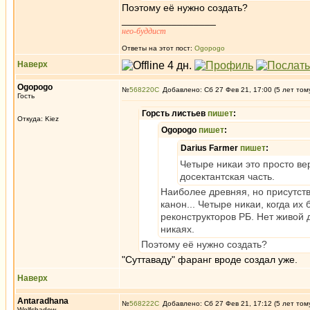
Поэтому её нужно создать?
_________________
нео-буддист
Ответы на этот пост:
Ogopogo
Наверх
Ogopogo
№
568220
Добавлено: Сб 27 Фев 21, 17:00 (5 лет том
Гость
Горсть листьев
пишет
:
Откуда: Kiez
Ogopogo
пишет
:
Darius Farmer
пишет
:
Четыре никаи это просто ве
досектантская часть.
Наиболее древняя, но присутст
канон... Четыре никаи, когда их
реконструкторов РБ. Нет живой
никаях.
Поэтому её нужно создать?
"Суттаваду" фаранг вроде создал уже.
Наверх
Antaradhana
№
568222
Добавлено: Сб 27 Фев 21, 17:12 (5 лет том
Wolfshadow