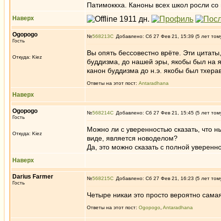
Патимоккха. Каноны всех школ росли со 
Наверх
Ogopogo
№
568213
Добавлено: Сб 27 Фев 21, 15:39 (5 лет том
Гость
Вы опять бессовестно врёте. Эти цитаты,
Откуда: Kiez
буддизма, до нашей эры, якобы был на я
канон буддизма до н.э. якобы был тхера
Ответы на этот пост:
Antaradhana
Наверх
Ogopogo
№
568214
Добавлено: Сб 27 Фев 21, 15:45 (5 лет том
Гость
Можно ли с уверенностью сказать, что 
Откуда: Kiez
виде, является новоделом?
Да, это можно сказать с полной уверенн
Наверх
Darius Farmer
№
568215
Добавлено: Сб 27 Фев 21, 16:23 (5 лет том
Гость
Четыре никаи это просто вероятно самая
Ответы на этот пост:
Ogopogo
,
Antaradhana