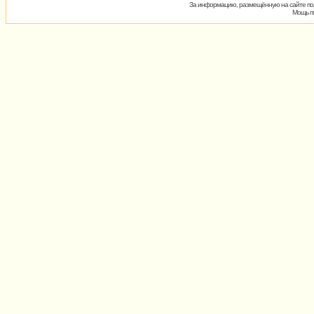
За информацию, размещённую на сайте пол
Мощь пх