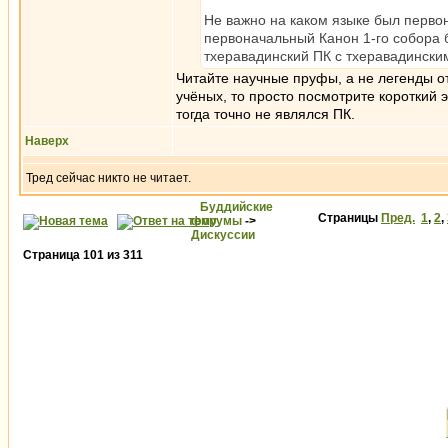
Не важно на каком языке был первона
первоначальный Канон 1-го собора б
тхеравадинский ПК с тхеравадински
Читайте научные пруфы, а не легенды от
учёных, то просто посмотрите короткий 
тогда точно не являлся ПК.
Наверх
Тред сейчас никто не читает.
Буддийские
Страницы
Пред.
1
,
2
,
форумы
->
Дискуссии
Страница
101
из
311