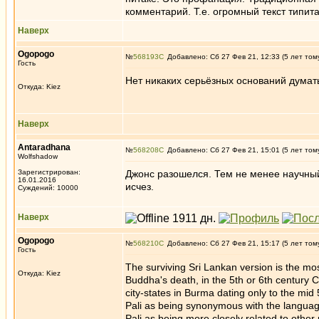
комментарий. Т.е. огромный текст типит
Наверх
Ogopogo
№
568193
Добавлено: Сб 27 Фев 21, 12:33 (5 лет том
Гость
Нет никаких серьёзных оснований думать
Откуда: Kiez
Наверх
Antaradhana
№
568208
Добавлено: Сб 27 Фев 21, 15:01 (5 лет том
Wolfshadow
Зарегистрирован:
Джонс разошелся. Тем не менее научный к
16.01.2016
исчез.
Суждений: 10000
Наверх
Ogopogo
№
568210
Добавлено: Сб 27 Фев 21, 15:17 (5 лет том
Гость
The surviving Sri Lankan version is the mo
Откуда: Kiez
Buddha's death, in the 5th or 6th century C
city-states in Burma dating only to the mid
Pali as being synonymous with the languag
Pali as being more closely related to other 