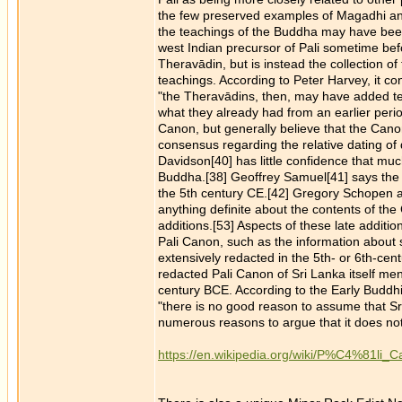
the few preserved examples of Magadhi and 
the teachings of the Buddha may have been 
west Indian precursor of Pali sometime befo
Theravādin, but is instead the collection o
teachings. According to Peter Harvey, it co
"the Theravādins, then, may have added te
what they already had from an earlier period
Canon, but generally believe that the Canon i
consensus regarding the relative dating of 
Davidson[40] has little confidence that much,
Buddha.[38] Geoffrey Samuel[41] says the 
the 5th century CE.[42] Gregory Schopen arg
anything definite about the contents of the
additions.[53] Aspects of these late additi
Pali Canon, such as the information about 
extensively redacted in the 5th- or 6th-cen
redacted Pali Canon of Sri Lanka itself me
century BCE. According to the Early Buddhi
"there is no good reason to assume that S
numerous reasons to argue that it does not
https://en.wikipedia.org/wiki/P%C4%81li_