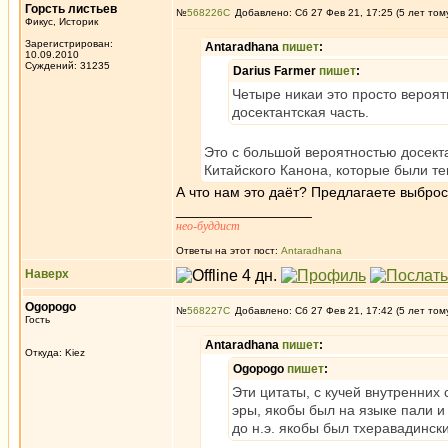
Горсть листьев
№
568226
Добавлено: Сб 27 Фев 21, 17:25 (5 лет том
Фикус, Историк
Зарегистрирован:
Antaradhana
пишет
:
10.09.2010
Суждений: 31235
Darius Farmer
пишет
:
Четыре никаи это просто вероят
досектантская часть.
Это с большой вероятностью досекта
Китайского Канона, которые были те
А что нам это даёт? Предлагаете выброс
_________________
нео-буддист
Ответы на этот пост:
Antaradhana
Наверх
Ogopogo
№
568227
Добавлено: Сб 27 Фев 21, 17:42 (5 лет том
Гость
Antaradhana
пишет
:
Откуда: Kiez
Ogopogo
пишет
:
Эти цитаты, с кучей внутренних
эры, якобы был на языке пали и
до н.э. якобы был тхеравадинск