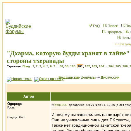
FAQ
Поиск
По
Профиль
Новы
В этом разд
"Дхарма, которую будды хранят в тайне"
стороны тхеравады
Страницы
Пред.
1
,
2
,
3
,
4
,
5
,
6
,
7
...
98
,
99
,
100
,
101
,
102
,
103
,
104
...
304
,
305
,
306
,
Буддийские форумы
->
Дискуссии
Автор
Ogopogo
№
568190
Добавлено: Сб 27 Фев 21, 12:25 (5 лет том
Гость
И почему вы зациклились на четырёх ни
Откуда: Kiez
Они не уникальные лишь для ПК тексты, т
Также нет традиционной азиатской тхер
питаке. Это профанация! Традиционная а