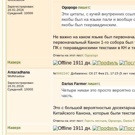
Зарегистрирован:
Ogopogo
пишет
:
16.01.2016
Суждений: 10000
Эти цитаты, с кучей внутренних ссы
якобы был на языке пали и вообще с
якобы был тхеравадинским.
Не важно на каком языке был первоначаль
первоначальный Канон 1-го собора был т
ПК с тхеравадинскими текстами в КН и 
Ответы на этот пост:
Ogopogo
Наверх
Antaradhana
№
568224
Добавлено: Сб 27 Фев 21, 17:15 (5 лет том
Wolfshadow
Зарегистрирован:
Darius Farmer
пишет
:
16.01.2016
Суждений: 10000
Четыре никаи это просто вероятно с
часть.
Это с большой вероятностью досектарна
Китайского Канона, которые были текста
Ответы на этот пост:
Горсть листьев
,
Ogopogo
,
Darius 
Наверх