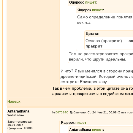
Ogopogo
пишет
:
Ящерок
пишет
:
Само определение понятия "
век н.э.:
Цитата:
Основа (пракрити) —
с
пракрит
.
Там не рассматриваются пракрит
верили, что шрути идеальны.
И что? Язык менялся в сторону прак
древне-индийский. Который очень ле
смотрите Елизаренкову:
Так в чем проблема, в этой цитате она 
архаизмы-пракритизмы в ведийском язы
Наверх
Antaradhana
№
567524
Добавлено: Ср 24 Фев 21, 00:08 (5 лет том
Wolfshadow
Зарегистрирован:
Ящерок
пишет
:
16.01.2016
Суждений: 10000
Antaradhana
пишет
: