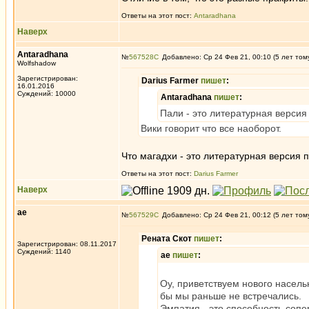
Ответы на этот пост:
Antaradhana
Наверх
Antaradhana
№
567528
Добавлено: Ср 24 Фев 21, 00:10 (5 лет том
Wolfshadow
Зарегистрирован:
Darius Farmer
пишет
:
16.01.2016
Суждений: 10000
Antaradhana
пишет
:
Пали - это литературная версия
Вики говорит что все наоборот.
Что магадхи - это литературная версия 
Ответы на этот пост:
Darius Farmer
Наверх
ae
№
567529
Добавлено: Ср 24 Фев 21, 00:12 (5 лет том
Рената Скот
пишет
:
Зарегистрирован: 08.11.2017
Суждений: 1140
ae
пишет
:
Оу, приветствуем нового насел
бы мы раньше не встречались.
Эмпатия - это способность сопер