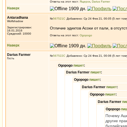
Ответы на этот пост:
Ящерок
,
Darius Farmer
Наверх
Antaradhana
№
567521
Добавлено: Ср 24 Фев 21, 00:05 (5 лет том
Wolfshadow
Зарегистрирован:
Отличие эдиктов Асоки от пали, в отсутс
16.01.2016
Суждений: 10000
Ответы на этот пост:
Ogopogo
Наверх
Darius Farmer
№
567522
Добавлено: Ср 24 Фев 21, 00:06 (5 лет том
Гость
Ogopogo
пишет
:
Darius Farmer
пишет
:
Ogopogo
пишет
:
Darius Farmer
пишет
:
Ogopogo
пишет
:
Darius Farmer
пи
Ogopogo
пи
Почему Ашо
другие пра
буддийская