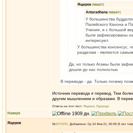
Ящерок
пишет
:
Antaradhana
пишет
:
У большинства буддолого
Палийского Канона и П
Учения, и с большой ве
были зафиксированы на
интересуют.
У большинства консенсус, ч
разделам - являются самым
Да, но только Агамы были зафик
дошли до нас полностью.
В переводе - да. Только почему поз
Источник перевода ≠ перевод. Тем боле
другим мышлением и образами. В перевод
Ответы на этот пост:
Ящерок
,
Ogopogo
Наверх
Ящерок
№
567525
Добавлено: Ср 24 Фев 21, 00:09 (5 лет том