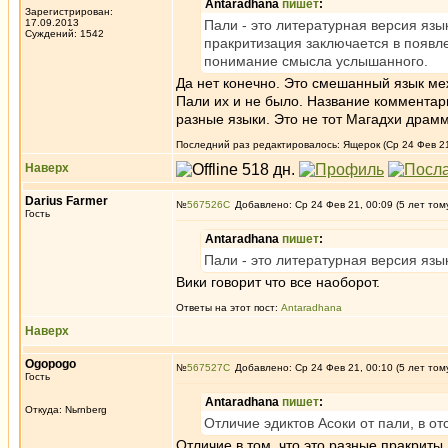
Antaradhana
пишет
:
Зарегистрирован:
17.09.2013
Пали - это литературная версия язы
Суждений: 1542
пракритизация заключается в появл
понимание смысла услышанного.
Да нет конечно. Это смешанный язык ме
Пали их и не было. Название комментари
разные языки. Это не тот Магадхи драм
Последний раз редактировалось: Ящерок (Ср 24 Фев 21,
Наверх
Darius Farmer
№
567526
Добавлено: Ср 24 Фев 21, 00:09 (5 лет том
Гость
Antaradhana
пишет
:
Пали - это литературная версия язы
Вики говорит что все наоборот.
Ответы на этот пост:
Antaradhana
Наверх
Ogopogo
№
567527
Добавлено: Ср 24 Фев 21, 00:10 (5 лет том
Гость
Antaradhana
пишет
:
Откуда: Nьrnberg
Отличие эдиктов Асоки от пали, в от
Отличие в том, что это разные пракриты.