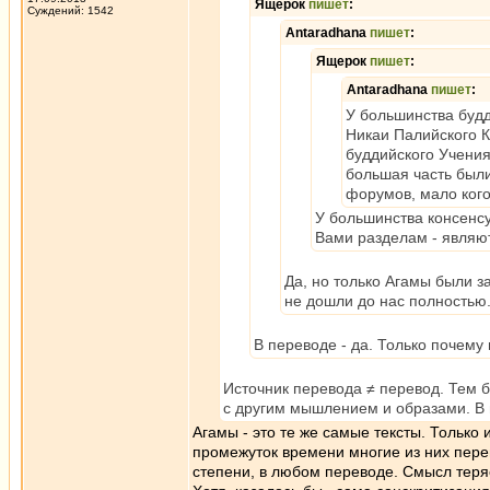
Ящерок
пишет
:
Суждений: 1542
Antaradhana
пишет
:
Ящерок
пишет
:
Antaradhana
пишет
:
У большинства буддо
Никаи Палийского 
буддийского Учения
большая часть был
форумов, мало кого
У большинства консенсу
Вами разделам - являю
Да, но только Агамы были з
не дошли до нас полностью
В переводе - да. Только почему
Источник перевода ≠ перевод. Тем 
с другим мышлением и образами. В п
Агамы - это те же самые тексты. Только
промежуток времени многие из них перев
степени, в любом переводе. Смысл теря