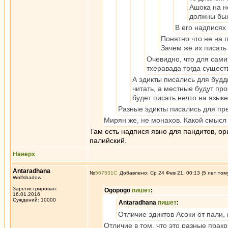
Ашока на н
должны были
В его надписях 
Понятно что не на 
Зачем же их писать
Очевидно, что для сами
тхеравада тогда сущест
А эдикты писались для будд
читать, а местные будут пр
будет писать нечто на язык
Разные эдикты писались для пр
Мирян же, не монахов. Какой смысл 
Там есть надпися явно для пандитов, ор
палийский.
Наверх
Antaradhana
№
567531
Добавлено: Ср 24 Фев 21, 00:13 (5 лет том
Wolfshadow
Зарегистрирован:
Ogopogo
пишет
:
16.01.2016
Суждений: 10000
Antaradhana
пишет
:
Отличие эдиктов Асоки от пали,
Отличие в том, что это разные пракр