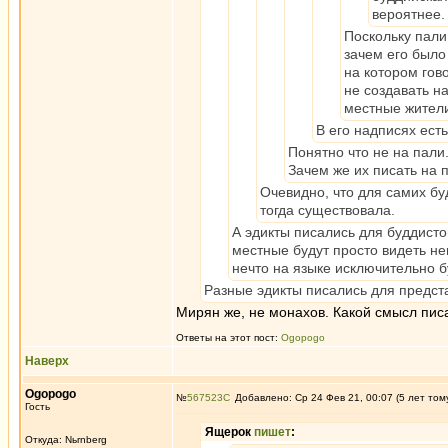
вероятнее.
Поскольку пали
зачем его было
на котором гов
не создавать н
местные жители,
В его надписях есть
Понятно что не на пали
Зачем же их писать на 
Очевидно, что для самих бу
тогда существовала.
А эдикты писались для буддисто
местные будут просто видеть не
нечто на языке исключительно б
Разные эдикты писались для предст
Мирян же, не монахов. Какой смысл писа
Ответы на этот пост:
Ogopogo
Наверх
Ogopogo
№
567523
Добавлено: Ср 24 Фев 21, 00:07 (5 лет том
Гость
Ящерок
пишет
:
Откуда: Nьrnberg