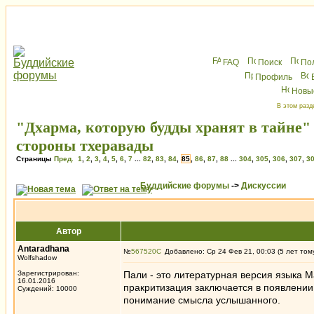
FAQ
Поиск
По
Профиль
Новы
В этом разд
"Дхарма, которую будды хранят в тайне"
стороны тхеравады
Страницы
Пред.
1
,
2
,
3
,
4
,
5
,
6
,
7
...
82
,
83
,
84
,
85
,
86
,
87
,
88
...
304
,
305
,
306
,
307
,
3
Буддийские форумы
->
Дискуссии
Автор
Antaradhana
№
567520
Добавлено: Ср 24 Фев 21, 00:03 (5 лет том
Wolfshadow
Зарегистрирован:
Пали - это литературная версия языка М
16.01.2016
пракритизация заключается в появлении
Суждений: 10000
понимание смысла услышанного.