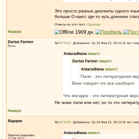
Это просто разные диалекты одного язык
больше О-кают, где-то чуть длиннее гла
Ответы на этот пост:
Ogopogo
Наверх
Darius Farmer
№
567532
Добавлено: Ср 24 Фев 21, 00:14 (5 лет том
Гость
Antaradhana
пишет
:
Darius Farmer
пишет
:
Antaradhana
пишет
:
Пали - это литературная ве
Вики говорит что все наоборот.
Что магадхи - это литературная вер
Не знаю пали или нет, но то что литерат
Наверх
Ящерок
№
567533
Добавлено: Ср 24 Фев 21, 00:14 (5 лет том
Antaradhana
пишет
:
Зарегистрирован:
17.09.2013