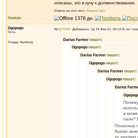
описаны, это в кучу к долженствованию.
Ответы на этот пост:
Рената Скот
Наверх
Ogopogo
№
567530
Добавлено: Ср 24 Фев 21, 00:13 (5 лет том
Гость
Darius Farmer
пишет
:
Откуда: Nьrnberg
Ogopogo
пишет
:
Darius Farmer
пишет
:
Ogopogo
пишет
:
Darius Farmer
пишет
:
Ogopogo
пишет
:
Darius Farm
Ogopog
Почему
исполь
а може
пали? 
Поскольку 
Ашоки заче
то диалект