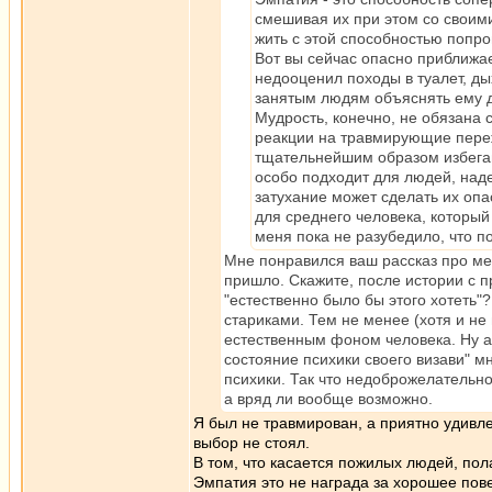
смешивая их при этом со своим
жить с этой способностью попр
Вот вы сейчас опасно приближае
недооценил походы в туалет, д
занятым людям объяснять ему д
Мудрость, конечно, не обязана со
реакции на травмирующие переж
тщательнейшим образом избегают
особо подходит для людей, над
затухание может сделать их оп
для среднего человека, который
меня пока не разубедило, что 
Мне понравился ваш рассказ про ме
пришло. Скажите, после истории с п
"естественно было бы этого хотеть
стариками. Тем не менее (хотя и не
естественным фоном человека. Ну а
состояние психики своего визави" м
психики. Так что недоброжелательн
а вряд ли вообще возможно.
Я был не травмирован, а приятно удивл
выбор не стоял.
В том, что касается пожилых людей, пол
Эмпатия это не награда за хорошее пов