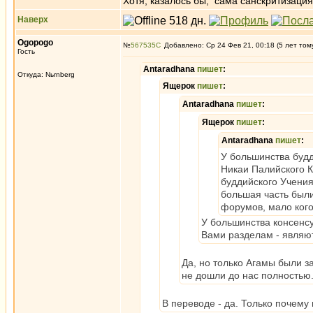
Хотя, казалось бы, сама санскритизаци
Наверх
Ogopogo
№
567535
Добавлено: Ср 24 Фев 21, 00:18 (5 лет том
Гость
Antaradhana
пишет
:
Откуда: Nьrnberg
Ящерок
пишет
:
Antaradhana
пишет
:
Ящерок
пишет
:
Antaradhana
пишет
:
У большинства буддо
Никаи Палийского 
буддийского Учения
большая часть был
форумов, мало кого
У большинства консенсу
Вами разделам - являю
Да, но только Агамы были з
не дошли до нас полностью
В переводе - да. Только почему