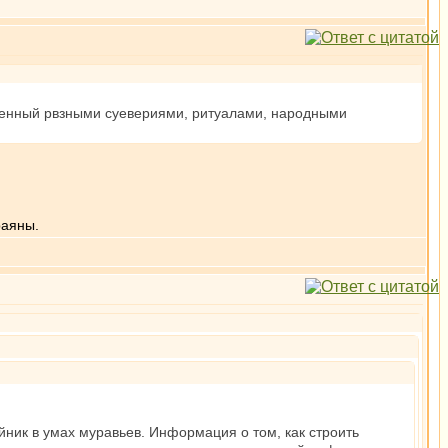
оченный рвзными суевериями, ритуалами, народными
раяны.
йник в умах муравьев. Информация о том, как строить