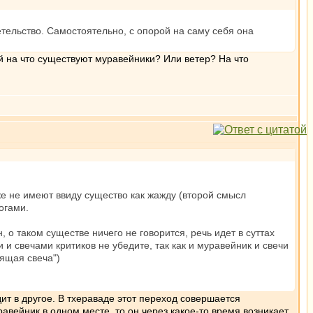
ельство. Самостоятельно, с опорой на саму себя она
й на что существуют муравейники? Или ветер? На что
же не имеют ввиду существо как жажду (второй смысл
огами.
 о таком существе ничего не говорится, речь идет в суттах
и свечами критиков не убедите, так как и муравейник и свечи
ящая свеча")
т в другое. В тхераваде этот переход совершается
вейник в одном месте, то он через какое-то время возникает