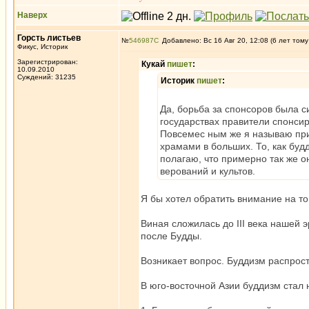
Наверх
Горсть листьев
№
546987
Добавлено: Вс 16 Авг 20, 12:08 (6 лет тому
Фикус, Историк
Зарегистрирован:
Кукай
пишет
:
10.09.2010
Суждений: 31235
Историк
пишет
:
Да, борьба за спонсоров была с
государствах правители спонси
Повсемес ным же я называю прис
храмами в больших. То, как буд
полагаю, что примерно так же о
верований и культов.
Я бы хотел обратить внимание на то,
Виная сложилась до III века нашей 
после Будды.
Возникает вопрос. Буддизм распро
В юго-восточной Азии буддизм стал н