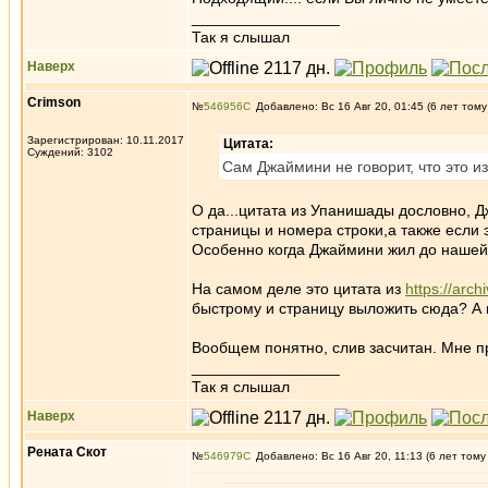
_________________
Так я слышал
Наверх
Crimson
№
546956
Добавлено: Вс 16 Авг 20, 01:45 (6 лет тому
Зарегистрирован: 10.11.2017
Цитата:
Суждений: 3102
Сам Джаймини не говорит, что это и
О да...цитата из Упанишады дословно, Д
страницы и номера строки,а также если э
Особенно когда Джаймини жил до нашей э
На самом деле это цитата из
https://arc
быстрому и страницу выложить сюда? А в
Вообщем понятно, слив засчитан. Мне пр
_________________
Так я слышал
Наверх
Рената Скот
№
546979
Добавлено: Вс 16 Авг 20, 11:13 (6 лет тому