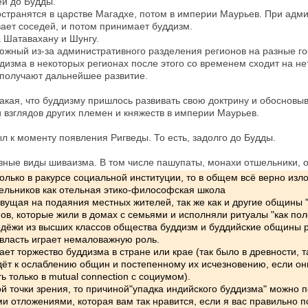
ей до Будды.
остранятся в царстве Магадхе, потом в империи Маурьев. При адм
вает соседей, и потом принимает буддизм.
 Шатавахану и Шунгу.
 южный из-за административного разделения регионов на разные го
изма в некоторых регионах после этого со временем сходит на не
 получают дальнейшее развитие.
такая, что буддизму пришлось развивать свою доктрину и обосновыв
 взглядов других племен и княжеств в империи Маурьев.
 к моменту появления Ригведы. То есть, задолго до Будды.
зные виды шиваизма. В том числе пашупаты, монахи отшельники, 
лько в ракурсе социальной институции, то в общем всё верно изл
шельников как отельная этико-философская школа
ущая на подаяния местных жителей, так же как и другие общины "
ов, которые жили в домах с семьями и исполняли ритуалы "как поло
одёжи из высших классов общества буддизм и буддийские общины 
я власть играет немаловажную роль.
ет торжество буддизма в стране или крае (так было в древности, т
дёт к ослаблению общин и постепенному их исчезновению, если они
 только в mutual connection с социумом).
ой точки зрения, то причиной"упадка индийского буддизма" можно 
и отложениями, которая вам так нравится, если я вас правильно п