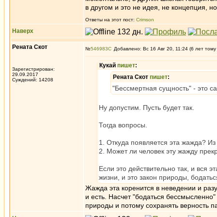
в другом и это не идея, не концепция, н
Ответы на этот пост:
Crimson
Наверх
Рената Скот
№
546983
Добавлено: Вс 16 Авг 20, 11:24 (6 лет тому
Кукай
пишет
:
Зарегистрирован:
29.09.2017
Рената Скот
пишет
:
Суждений: 14208
"Бессмертная сущность" - это с
Ну допустим. Пусть будет так.
Тогда вопросы.
1. Откуда появляется эта жажда? Из
2. Может ли человек эту жажду прек
Если это действительно так, и вся э
жизни, и это закон природы, бодать
Жажда эта коренится в неведении и разу
и есть. Насчет "бодаться бессмысленно" 
природы и потому сохранять верность п