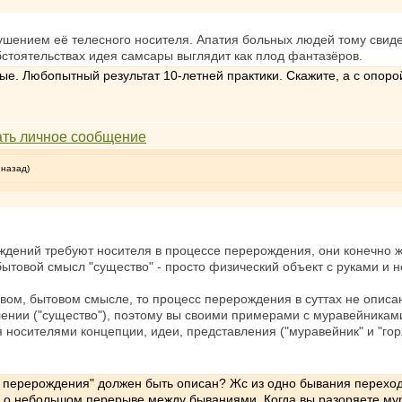
шением её телесного носителя. Апатия больных людей тому свидет
бстоятельствах идея самсары выглядит как плод фантазёров.
ые. Любопытный результат 10-летней практики. Скажите, а с опоро
 назад)
ождений требуют носителя в процессе перерождения, они конечно 
бытовой смысл "существо" - просто физический объект с руками и н
вом, бытовом смысле, то процесс перерождения в суттах не описан,
лении ("существо"), поэтому вы своими примерами с муравейниками 
 носителями концепции, идеи, представления ("муравейник" и "гор
 перерождения" должен быть описан? Жс из одно бывания переходи
я о небольшом перерыве между бываниями. Когда вы разоряете мура