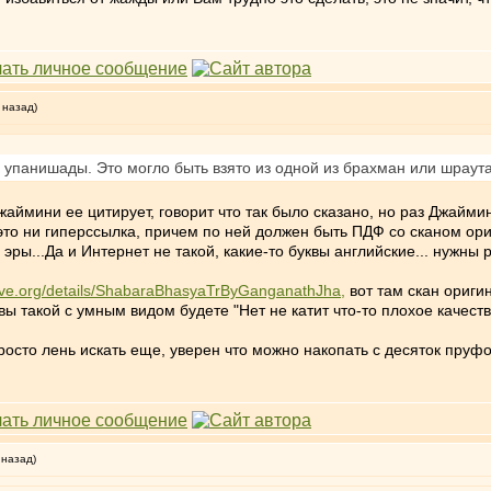
 назад)
з упанишады. Это могло быть взято из одной из брахман или шраута
жаймини ее цитирует, говорит что так было сказано, но раз Джайми
то ни гиперссылка, причем по ней должен быть ПДФ со сканом ориги
ры...Да и Интернет не такой, какие-то буквы английские... нужны 
hive.org/details/ShabaraBhasyaTrByGanganathJha,
вот там скан ориги
ы такой с умным видом будете "Нет не катит что-то плохое качеств
осто лень искать еще, уверен что можно накопать с десяток пруфо
 назад)