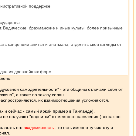
инистративной поддержке.
сударства.
т. Ведические, брахманские и иные культы, более привычные
ать концепции анитья и анатмана, отделять свои взгляды от
одна из древнейших форм.
ожено:
духовной самодеятельности" - эти общины отличали себя от
жено", а также по заказу селян.
распространяются, их взаимоотношения усложняются,
ак и сейчас - самый яркий пример в Таиланде).
 не получают "подпитки" от местного населения (так как по
полагать его
академичность
- то есть именно ту чистоту и
онял.