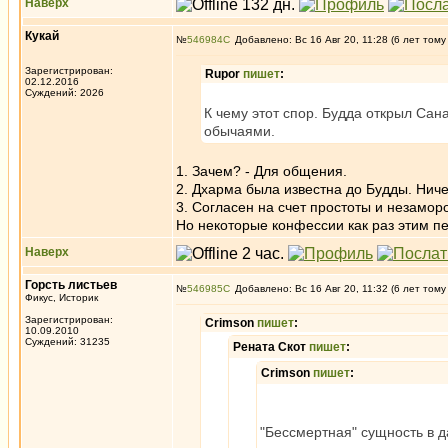
Наверх
Кукай
№
546984
Добавлено: Вс 16 Авг 20, 11:28 (6 лет тому
Зарегистрирован:
Rupor
пишет
:
02.12.2016
Суждений: 2026
К чему этот спор. Будда открыл Са
обычаями.
1. Зачем? - Для общения.
2. Дхарма была известна до Будды. Ниче
3. Согласен на счет простоты и незамор
Но некоторые конфессии как раз этим п
Наверх
Горсть листьев
№
546985
Добавлено: Вс 16 Авг 20, 11:32 (6 лет тому
Фикус, Историк
Зарегистрирован:
Crimson
пишет
:
10.09.2010
Суждений: 31235
Рената Скот
пишет
:
Crimson
пишет
:
"Бессмертная" сущность в д