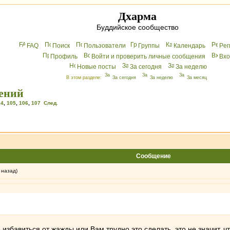
Дхарма
Буддийское сообщество
FAQ
Поиск
Пользователи
Группы
Календарь
Peг
Профиль
Войти и проверить личные сообщения
Вхo
Новые посты
За сегодня
За неделю
В этом разделе:
За сегодня
За неделю
За месяц
дений
04
,
105
,
106
,
107
След.
Сообщение
 назад)
избавиться от жажды или Вам трудно это сделать, это не значит, ч