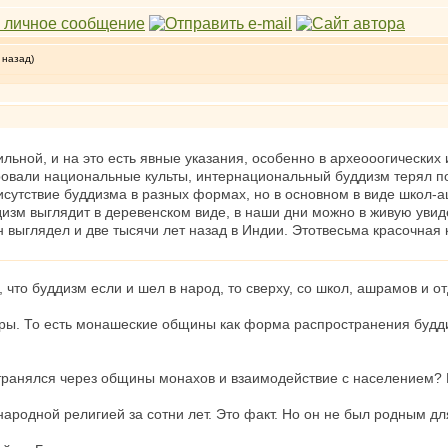
 назад)
ильной, и на это есть явные указания, особенно в археооогических
ровали национальные культы, интернациональный буддизм терял п
утствие буддизма в разных формах, но в основном в виде школ-аш
дизм выглядит в деревенском виде, в наши дни можно в живую увид
н выглядел и две тысячи лет назад в Индии. Этотвесьма красочная 
 что буддизм если и шел в народ, то сверху, со школ, ашрамов и о
эры. То есть монашеские общины как форма распространения будди
странялся через общины монахов и взаимодействие с населением?
ародной религией за сотни лет. Это факт. Но он не был родным для