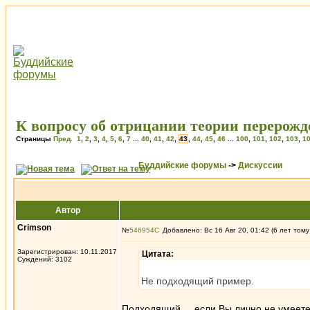
К вопросу об отрицании теории перерож
Страницы
Пред.
1
,
2
,
3
,
4
,
5
,
6
,
7
...
40
,
41
,
42
,
43
,
44
,
45
,
46
...
100
,
101
,
102
,
103
,
1
Буддийские форумы
->
Дискуссии
Автор
Crimson
№
546954
Добавлено: Вс 16 Авг 20, 01:42 (6 лет тому
Зарегистрирован: 10.11.2017
Цитата:
Суждений: 3102
Не подходящий пример.
Подходящий.... если Вы лично не умеете 