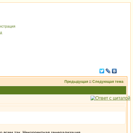
иcтрaция
д
Предыдущая
::
Следующая тема
то всем так. Некорректная генерализация.