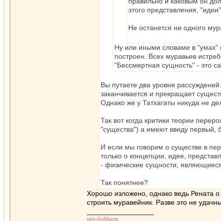
правильно и каковым он дол
этого представления, "идеи
Не останется ни одного мура
Ну или иными словами в "умах" 
построен. Всех муравьев истреб
"Бессмертная сущность" - это с
Вы путаете два уровня рассуждений
заканчивается и прекращает сущест
Однако же у Татхагаты никуда не де
Так вот когда критики теории перер
"существа") а имеют ввиду первый, 
И если мы говорим о существе в пер
только о концепции, идее, представ
- физические сущности, являющиеся
Так понятнее?
Хорошо изложено, однако ведь Рената о с
строить муравейник. Разве это не удач
_________________
нео-буддист