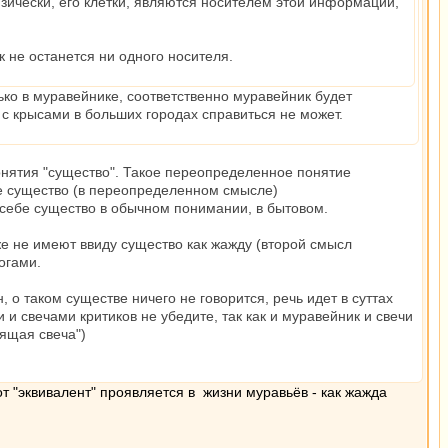
зически, его клетки, являются носителем этой информации,
к не останется ни одного носителя.
ько в муравейнике, соответственно муравейник будет
 с крысами в больших городах справиться не может.
онятия "существо". Такое переопределенное понятие
не существо (в переопределенном смысле)
е себе существо в обычном понимании, в бытовом.
же не имеют ввиду существо как жажду (второй смысл
огами.
 о таком существе ничего не говорится, речь идет в суттах
и свечами критиков не убедите, так как и муравейник и свечи
ящая свеча")
от "эквивалент" проявляется в жизни муравьёв - как жажда