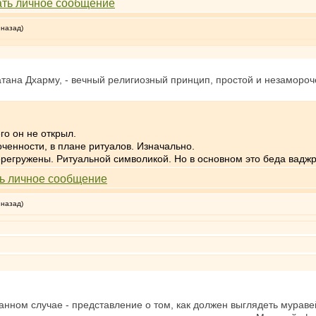
 назад)
натана Дхарму, - вечный религиозный принцип, простой и незамор
го он не открыл.
оченности, в плане ритуалов. Изначально.
ерегружены. Ритуальной символикой. Но в основном это беда вадж
 назад)
анном случае - представление о том, как должен выглядеть мураве