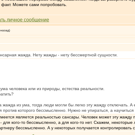
о факт. Можете сами попробовать.
 назад)
ансарная жажда. Нету жажды - нету бессмертной сущности.
 ума человека или из природы, естества реальности.
ратить?
та жажда из ума, тогда люди могли бы легко эту жажду отключать. А 
ся против которого бессмысленно. Нужно не упираться, а научиться
меется является реальностью сансары. Человек может эту жажду пре
- для кого-то бессмысленно, а для кого-то нет. Скажем, некоторые
артнеру бессмысленно. А у некоторых получается контролировать с