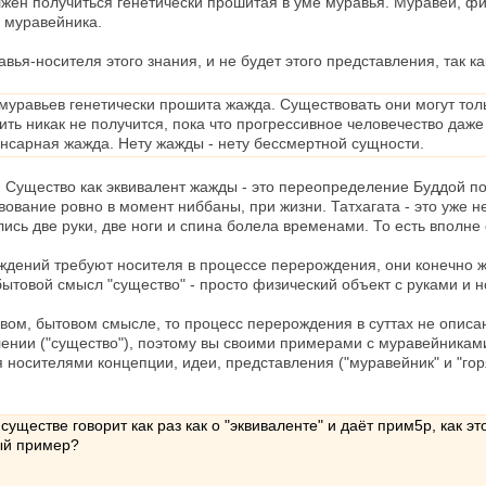
жен получиться генетически прошитая в уме муравья. Муравей, фи
" муравейника.
вья-носителя этого знания, и не будет этого представления, так ка
муравьев генетически прошита жажда. Существовать они могут тол
ить никак не получится, пока что прогрессивное человечество даже
ансарная жажда. Нету жажды - нету бессмертной сущности.
. Существо как эквивалент жажды - это переопределение Буддой п
вование ровно в момент ниббаны, при жизни. Татхагата - это уже 
лись две руки, две ноги и спина болела временами. То есть вполн
ождений требуют носителя в процессе перерождения, они конечно 
бытовой смысл "существо" - просто физический объект с руками и н
вом, бытовом смысле, то процесс перерождения в суттах не описан,
лении ("существо"), поэтому вы своими примерами с муравейниками 
 носителями концепции, идеи, представления ("муравейник" и "гор
уществе говорит как раз как о "эквиваленте" и даёт прим5р, как эт
ный пример?