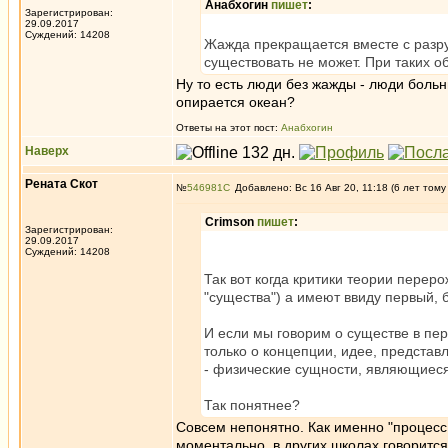
Анабхогин
пишет
:
Зарегистрирован:
29.09.2017
Суждений: 14208
Жажда прекращается вместе с разру
существовать не может. При таких о
Ну то есть люди без жажды - люди больн
опирается океан?
Ответы на этот пост:
Анабхогин
Наверх
Рената Скот
№
546981
Добавлено: Вс 16 Авг 20, 11:18 (6 лет тому
Crimson
пишет
:
Зарегистрирован:
29.09.2017
Суждений: 14208
Так вот когда критики теории перер
"существа") а имеют ввиду первый, 
И если мы говорим о существе в пер
только о концепции, идее, представ
- физические сущности, являющиеся
Так понятнее?
Совсем непонятно. Как именно "процесс
моментально, в других школах говоритс