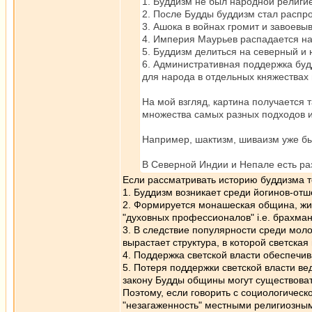
1. Буддизм не был народной религи
2. После Будды буддизм стал распр
3. Ашока в войнах громит и завоевы
4. Империя Маурьев распадается на
5. Буддизм делиться на северный и
6. Административная поддержка будд
для народа в отдельных княжествах
На мой взгляд, картина получается 
множества самых разных подходов и
Например, шактизм, шиваизм уже был
В Северной Индии и Непале есть ра
Если рассматривать историю буддизма то
1. Буддизм возникает среди йогинов-от
2. Формируется монашеская община, жив
"духовных профессионалов" i.e. брахман
3. В следствие популярности среди мол
вырастает структура, в которой светска
4. Поддержка светской власти обеспечива
5. Потеря поддержки светской власти ве
закону Будды общины могут существовать
Поэтому, если говорить с социологическ
"незагаженность" местными религиозным