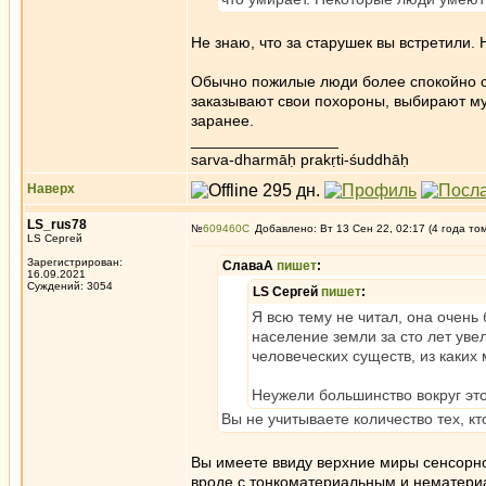
Не знаю, что за старушек вы встретили.
Обычно пожилые люди более спокойно с
заказывают свои похороны, выбирают му
заранее.
_________________
sarva-dharmāḥ prakṛti-śuddhāḥ
Наверх
LS_rus78
№
609460
Добавлено: Вт 13 Сен 22, 02:17 (4 года то
LS Сергей
Зарегистрирован:
СлаваА
пишет
:
16.09.2021
Суждений: 3054
LS Сергей
пишет
:
Я всю тему не читал, она очень 
население земли за сто лет уве
человеческих существ, из каких
Неужели большинство вокруг э
Вы не учитываете количество тех, кт
Вы имеете ввиду верхние миры сенсорн
вроде с тонкоматериальным и нематериа