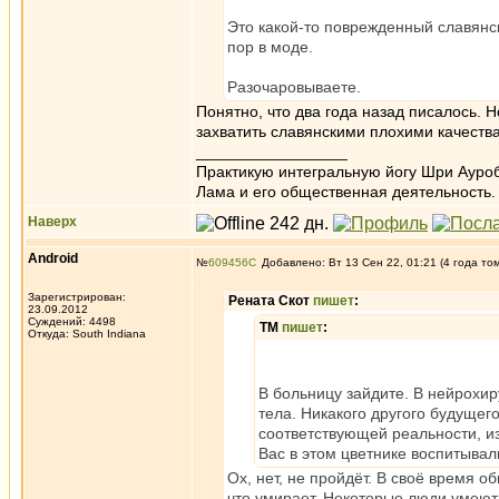
Это какой-то поврежденный славянс
пор в моде.
Разочаровываете.
Понятно, что два года назад писалось. Н
захватить славянскими плохими качествам
_________________
Практикую интегральную йогу Шри Ауроб
Лама и его общественная деятельность.
Наверх
Android
№
609456
Добавлено: Вт 13 Сен 22, 01:21 (4 года то
Зарегистрирован:
Рената Скот
пишет
:
23.09.2012
Суждений: 4498
ТМ
пишет
:
Откуда: South Indiana
В больницу зайдите. В нейрохир
тела. Никакого другого будущего
соответствующей реальности, из
Вас в этом цветнике воспитывал
Ох, нет, не пройдёт. В своё время 
что умирает. Некоторые люди умеют 