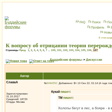
FAQ
Поиск
По
Профиль
Новы
В этом разд
К вопросу об отрицании теории перерож
Страницы
Пред.
1
,
2
,
3
,
4
,
5
,
6
,
7
...
100
,
101
,
102
,
103
,
104
,
105
,
106
,
107
Буддийские форумы
->
Дискуссии
Автор
СлаваА
№
609455
Добавлено: Вт 13 Сен 22, 01:14 (4 года то
Кукай
пишет
:
Зарегистрирован:
31.10.2017
ТМ
пишет
:
Суждений: 18720
Откуда: Москва
Холопы бегут в лес, а бояре - в