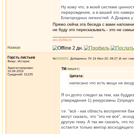
Ну кому что, в моей системе ценнос
перерождение, а в вашей это наверн
Благородных личностей. А Дхарма у 
Прямо сейча эта беседа с вами напомнил
не буду это пересказывать - это не сам
_________________
нео-буддист
Наверх
Горсть листьев
№
545065
Добавлено: Пт 24 Июл 20, 09:27 (6 лет том
Фикус, Историк
Зарегистрирован:
ТМ
пишет
:
10.09.2010
Суждений: 31235
Цитата:
написано что есть вещи не вхо
Я оч долго следил за тем, как будди
утверждения 1) рекурсивны 2)пред
т.е. "всё - как область восприятия 
могут сказать, что "это не всё", исх
другую тему. А так же сказать, что п
остается только вектор восходящего