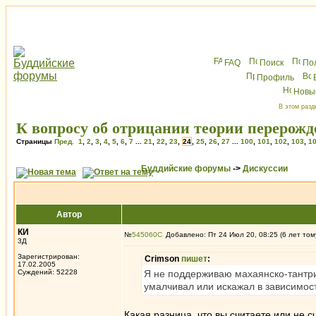
FAQ
Поиск
По
Профиль
Новы
В этом разд
К вопросу об отрицании теории перерож
Страницы
Пред.
1
,
2
,
3
,
4
,
5
,
6
,
7
...
21
,
22
,
23
,
24
,
25
,
26
,
27
...
100
,
101
,
102
,
103
,
1
Буддийские форумы
->
Дискуссии
Автор
КИ
№
545060
Добавлено: Пт 24 Июл 20, 08:25 (6 лет том
3Д
Зарегистрирован:
Crimson
пишет
:
17.02.2005
Суждений: 52228
Я не поддерживаю махаянско-тантри
умалчивал или искажал в зависимост
Какая разница, что вы считаете или не 