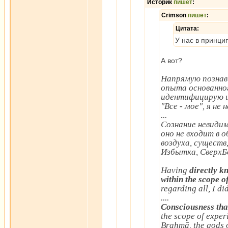
Историк
пишет
:
Crimson
пишет
:
Цитата:
У нас в принци
А вот?
Напрямую познав 
опыта основанного
идентифицирую ис
"Все - мое", я не
...
Сознание невидим
оно не входит в 
воздуха, существ,
Избытка, СверхБо
Having
directly kn
within the scope o
regarding all, I did
....
Consciousness that 
the scope of experi
Brahmā, the gods o