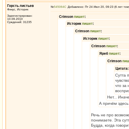
Горсть листьев
№
545064
Добавлено: Пт 24 Июл 20, 09:23 (6 лет том
Фикус, Историк
Зарегистрирован:
Crimson
пишет
:
10.09.2010
Суждений: 31235
Историк
пишет
:
Crimson
пишет
:
Историк
пишет
:
Crimson
пишет
:
Яреб
пишет
:
Crimson
пиш
Цитата:
Сутта п
чувств
что за
воспри
Нет... Инач
А причём здесь
Речь не про возмож
понимаете. Эта сут
Будда, когда говор