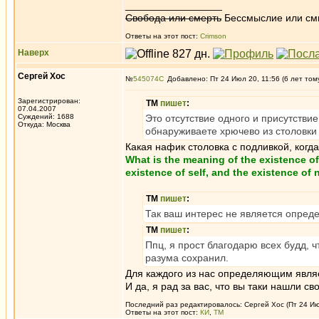
_________________
Свобода или смерть
Бессмыслие или см
Ответы на этот пост:
Crimson
Наверх
Сергей Хос
№
545074
Добавлено: Пт 24 Июл 20, 11:56 (6 лет том
Зарегистрирован:
ТМ
пишет
:
07.04.2007
Суждений: 1688
Это отсутствие одного и присутстви
Откуда: Москва
обнаруживаете хрючево из столовки
Какая нафик столовка с подливкой, когда 
What is the meaning of the existence of
existence of self, and the existence of 
ТМ
пишет
:
Так ваш интерес не является опре
ТМ
пишет
:
Ппц, я прост благодарю всех будд, ч
разума сохранил.
Для каждого из нас определяющим явля
И да, я рад за вас, что вы таки нашли св
Последний раз редактировалось: Сергей Хос (Пт 24 Июл
Ответы на этот пост:
КИ
,
ТМ