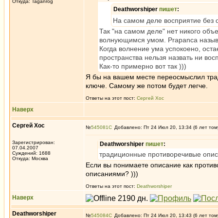
Откуда: Taganrog
Deathworshiper
пишет
:
На самом деле восприятие без
Так "на самом деле" нет никого объ
волнующимся умом. Prapanca называ
Когда волнение ума успокоено, оста
пространства нельзя назвать ни вос
Как-то примерно вот так )))
Я бы на вашем месте переосмыслил тра
ключе. Самому же потом будет легче.
Ответы на этот пост:
Сергей Хос
Наверх
Сергей Хос
№
545081
Добавлено: Пт 24 Июл 20, 13:34 (6 лет том
Зарегистрирован:
Deathworshiper
пишет
:
07.04.2007
Суждений: 1688
традиционные противоречивые опи
Откуда: Москва
Если вы понимаете описание как противо
описаниями? )))
Ответы на этот пост:
Deathworshiper
Наверх
Deathworshiper
№
545084
Добавлено: Пт 24 Июл 20, 13:43 (6 лет том