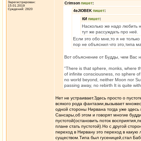
Зарегистрирован:
Crimson
пишет
:
15.01.2019
Суждений: 2820
4eJIOBEK
пишет
:
КИ
пишет
:
Насколько же надо любить н
тут же рассуждать про неё.
Если это обо мне,то я не только
пор не объяснил что это,типа м
Вот объяснение от Будды, чем Вас н
“There is that sphere, monks, where the
of infinite consciousness, no sphere o
no world beyond, neither Moon nor Sun.
passing away, no rebirth It is quite wit
Нет не устраивает.Здесь просто о пустот
всякого рода фантазии,вызывает множес
одной стороны Нирвана тогда уже здесь
Сансары,об этом и говорят многие будди
пустотой(остановить поток восприятия,
плане стать пустотой).Но с другой стор
переход в Нирвану это переход в какую
существом.Типа был гусеницей,стал Баб