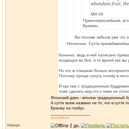
abundant fruit, th
МН 49
Преинтереснейшая, кста
Брахмы.
Вы похоже забыли уже что 
Нисколько. Сутта презабавнейша
Конечно, ведь в ней написано прям
входящие во Все, в то время как вы 
Но это ж слишком больно воспринят
Поэтому проще сунуть голову в песок
И как там с традиционным буддизм
тоже сделать вид что к теме не отно
Японский дзен - вполне традиционный бу
А сутте всем названо не то, что в сутте
Брахму на глобус.
_________________
нео-буддист
Наверх