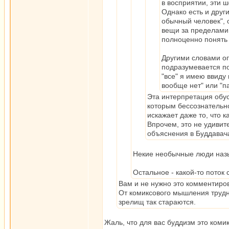
в восприятии, эти ш
Однако есть и друг
обычный человек", 
вещи за пределами 
полноценно понять 
Другими словами оп
подразумевается под
"все" я имею ввиду
вообще нет" или "
Эта интерпретация обу
которым бессознательно
искажает даже то, что 
Впрочем, это не удивит
объяснения в Буддавач
Некие необычные люди наз
Остальное - какой-то поток
Вам и не нужно это комментиров
От комиксового мышления трудно
зрелищ так стараются.
Жаль, что для вас буддизм это комик