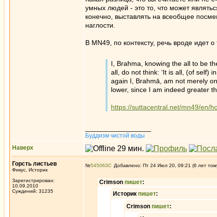
умных людей - это то, что может являт
конечно, выставлять на всеобщее посме
наглости.
В MN49, по контексту, речь вроде идет о 
I, Brahma, knowing the all to be th
all, do not think: ‘It is all, (of self)
again I, Brahmā, am not merely on
lower, since I am indeed greater t
https://suttacentral.net/mn49/en/h
_________________
Буддизм чистой воды
Наверх
Горсть листьев
№
545063
Добавлено: Пт 24 Июл 20, 09:21 (6 лет том
Фикус, Историк
Зарегистрирован:
Crimson
пишет
:
10.09.2010
Суждений: 31235
Историк
пишет
:
Crimson
пишет
: