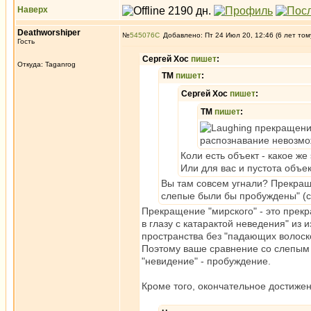
Наверх
Deathworshiper
№
545076
Добавлено: Пт 24 Июл 20, 12:46 (6 лет том
Гость
Сергей Хос
пишет
:
Откуда: Taganrog
ТМ
пишет
:
Сергей Хос
пишет
:
ТМ
пишет
:
прекращение
распознавание невозм
Коли есть объект - какое же
Или для вас и пустота объ
Вы там совсем угнали? Прекраще
слепые были бы пробуждены" (с
Прекращение "мирского" - это прек
в глазу с катарактой неведения" из
пространства без "падающих волоско
Поэтому ваше сравнение со слепым -
"невидение" - пробуждение.
Кроме того, окончательное достиже