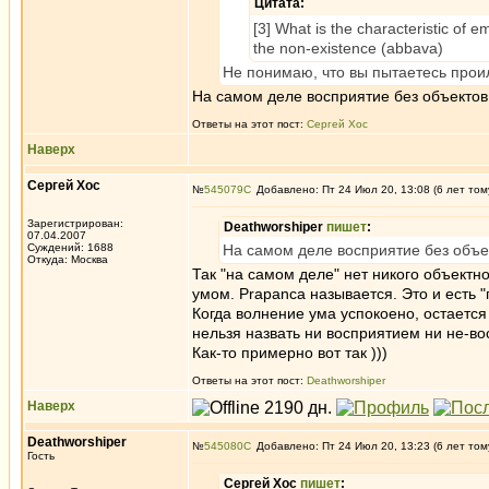
Цитата:
[3] What is the characteristic of em
the non-existence (abbava)
Не понимаю, что вы пытаетесь прои
На самом деле восприятие без объекто
Ответы на этот пост:
Сергей Хос
Наверх
Сергей Хос
№
545079
Добавлено: Пт 24 Июл 20, 13:08 (6 лет том
Зарегистрирован:
Deathworshiper
пишет
:
07.04.2007
Суждений: 1688
На самом деле восприятие без объ
Откуда: Москва
Так "на самом деле" нет никого объект
умом. Prapanca называется. Это и есть
Когда волнение ума успокоено, остается
нельзя назвать ни восприятием ни не-в
Как-то примерно вот так )))
Ответы на этот пост:
Deathworshiper
Наверх
Deathworshiper
№
545080
Добавлено: Пт 24 Июл 20, 13:23 (6 лет том
Гость
Сергей Хос
пишет
: