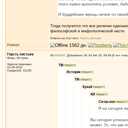
этого нужно выполнять условия, баб
И буддийские жрецы ничем по своей 
Тогда получится что все религии одинак
философской и мифологической части.
Ответы на этот пост:
Горсть листьев
Наверх
Горсть листьев
№
545844
Добавлено: Вт 04 Авг 20, 09:49 (6 лет тому
Фикус, Историк
Зарегистрирован:
ТМ
пишет
:
10.09.2010
Суждений: 31235
Историк
пишет
:
ТМ
пишет
:
Кукай
пишет
:
КИ
пишет
:
Си-ва-кон
пишет
:
Я на сегодня з
Вы сегодня успешно 
может. То, что как 