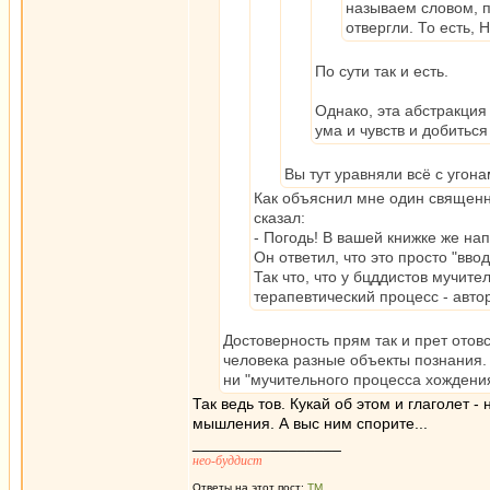
называем словом, п
отвергли. То есть, 
По сути так и есть.
Однако, эта абстракция
ума и чувств и добитьс
Вы тут уравняли всё с угона
Как объяснил мне один священник
сказал:
- Погодь! В вашей книжке же на
Он ответил, что это просто "вво
Так что, что у бцддистов мучит
терапевтический процесс - авто
Достоверность прям так и прет отов
человека разные объекты познания. О
ни "мучительного процесса хождени
Так ведь тов. Кукай об этом и глаголет -
мышления. А выс ним спорите...
_________________
нео-буддист
Ответы на этот пост:
ТМ