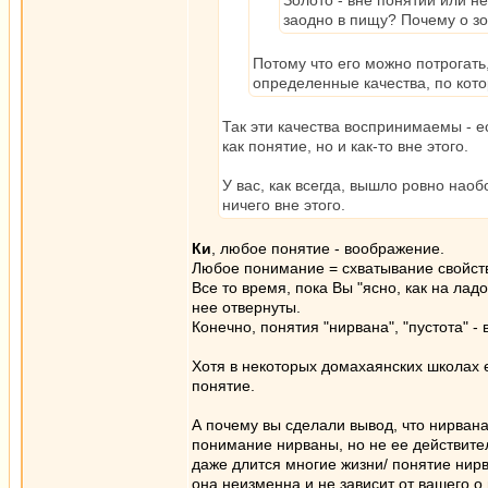
Золото - вне понятий или не
заодно в пищу? Почему о зол
Потому что его можно потрогать,
определенные качества, по котор
Так эти качества воспринимаемы - ес
как понятие, но и как-то вне этого.
У вас, как всегда, вышло ровно нао
ничего вне этого.
Ки
, любое понятие - воображение.
Любое понимание = схватывание свойст
Все то время, пока Вы "ясно, как на ладо
нее отвернуты.
Конечно, понятия "нирвана", "пустота" 
Хотя в некоторых домахаянских школах е
понятие.
А почему вы сделали вывод, что нирвана 
понимание нирваны, но не ее действите
даже длится многие жизни/ понятие нирв
она неизменна и не зависит от вашего о