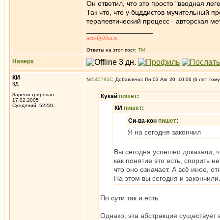
Он ответил, что это просто "вводная лег
Так что, что у бцддистов мучительный п
терапевтический процесс - авторская м
_________________
нео-буддист
Ответы на этот пост:
ТМ
Наверх
КИ
№
545780
Добавлено: Пн 03 Авг 20, 10:06 (6 лет тому
3Д
Зарегистрирован:
Кукай
пишет
:
17.02.2005
Суждений: 52231
КИ
пишет
:
Си-ва-кон
пишет
:
Я на сегодня закончил
Вы сегодня успешно доказали, чт
как понятие это есть, спорить 
что оно означает. А всё иное, о
На этом вы сегодня и закончили
По сути так и есть.
Однако, эта абстракция существует 