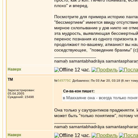
просто, как 3 коп. Нечего понимать, есл
плохо" и вперед.
Посмотрите для примера историю пахтан
"бессмертием" имеется ввиду отсутстви
мирное схлопывание у дэв никто не отме
эта мудрость, выявляющая бессмертный э
перенос познания из одного горизонта в д
продолжают по-вашему, атманист вы наш
соседствующее, "поведение брахмы" (с)
_________________
namaḥ samantabhadrāya samantaspharaṇ
Наверх
ТМ
№
545775
Добавлено: Пн 03 Авг 20, 03:18 (6 лет тому
Зарегистрирован:
Си-ва-кон пишет:
05.04.2005
Суждений: 15498
в Макхаяне она - всегда только поня
Она только у саутрантиков праджняпти. 
может быть "только понятием", потому чт
_________________
namaḥ samantabhadrāya samantaspharaṇ
Наверх