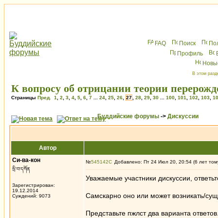
FAQ
Поиск
По
Профиль
Новы
В этом разд
К вопросу об отрицании теории перерож
Страницы
Пред.
1
,
2
,
3
,
4
,
5
,
6
,
7
...
24
,
25
,
26
,
27
,
28
,
29
,
30
...
100
,
101
,
102
,
103
,
1
Буддийские форумы
->
Дискуссии
Автор
Си-ва-кон
№
545142
Добавлено: Пт 24 Июл 20, 20:54 (6 лет том
སྲི་བ་དཀོན
Уважаемые участники дискуссии, ответьт
Зарегистрирован:
19.12.2014
Самскарно оно или может возникать/сущ
Суждений: 9073
Представьте пжлст два варианта ответов