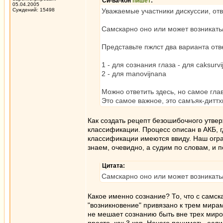
Си-ва-кон
пишет
:
05.04.2005
Суждений: 15498
Уважаемые участники дискуссии, отв
Самскарно оно или может возникать
Представьте пжлст два варианта отв
1 - для сознания глаза - для caksurv
2 - для manovijnana
Можно ответить здесь, но самое глав
Это самое важное, это самъяк-диттх
Как создать рецепт безошибочного утве
классификации. Процесс описан в АКБ, гд
классификации имеются ввиду. Наш огра
знаем, очевидно, а судим по словам, и 
Цитата:
Самскарно оно или может возникать
Какое именно сознание? То, что с самск
"возникновение" привязано к трем мирам.
не мешает сознанию быть вне трех миро