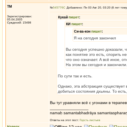
ТМ
№
545776
Добавлено: Пн 03 Авг 20, 03:20 (6 лет тому
Зарегистрирован:
Кукай
пишет
:
05.04.2005
Суждений: 15498
КИ
пишет
:
Си-ва-кон
пишет
:
Я на сегодня закончил
Вы сегодня успешно доказали, чт
как понятие это есть, спорить 
что оно означает. А всё иное, о
На этом вы сегодня и закончили
По сути так и есть.
Однако, эта абстракция существует 
добиться состояния дхьяны. То есть
Вы тут уравняли всё с угонами в терапев
_________________
namaḥ samantabhadrāya samantaspharaṇ
Ответы на этот пост:
Горсть листьев
Наверх