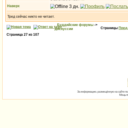
Наверх
Тред сейчас никто не читает.
Буддийские форумы
->
Страницы
Пред
Дискуссии
Страница
27
из
107
За информацию, размещённую на сайте пол
Мощь пх