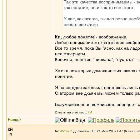
Так эти качества воспринимаемы - ес
как понятие, но и как-то вне этого.
У вас, как всегда, вышло ровно нао
ничего вне этого.
Ки
, любое понятие - воображение.
Любое понимание = схватывание свойст
Все то время, пока Вы "ясно, как на ладо
нее отвернуты.
Конечно, понятия "нирвана", "пустота" 
Хотя в некоторых домахаянских школах е
понятие.
Я на сегодня закончил, повторюсь лишь в
О втором вне дхьян мы можем только ра
_________________
Безукоризненная вежливость японцев - с
Ответы на этот пост:
КИ
Наверх
КИ
№
545147
Добавлено: Пт 24 Июл 20, 21:47 (6 лет том
3Д