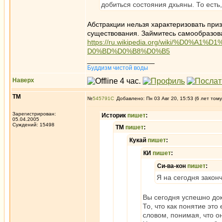
добиться состояния дхьяны. То есть
Абстракции нельзя характеризовать приз
существования. Займитесь самообразов
https://ru.wikipedia.org/wiki/%D
D0%BD%D0%B8%D0%B5
_________________
Буддизм чистой воды
Наверх
ТМ
№
545791
Добавлено: Пн 03 Авг 20, 15:53 (6 лет тому
Зарегистрирован:
Историк
пишет
:
05.04.2005
Суждений: 15498
ТМ
пишет
:
Кукай
пишет
:
КИ
пишет
:
Си-ва-кон
пишет
:
Я на сегодня закон
Вы сегодня успешно дока
То, что как понятие эт
словом, понимая, что он