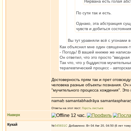
Нирвана есть голая абс
По сути так и есть.
Однако, эта абстракция сущ
чувств и добиться состояни
Вы тут уравняли всё с угонами в
Как объяснил мне один священник-теи
- Погодь! В вашей книжке же написа
Он ответил, что это просто "вводная
Так что, что у бцддистов мучительн
терапевтический процесс - авторск
Достоверность прям так и прет отовсюду
человека разные объекты познания. Оч на
"мучительного процесса хождения". Эт
_________________
namaḥ samantabhadrāya samantaspharaṇ
Ответы на этот пост:
Горсть листьев
Наверх
Кукай
№
545831
Добавлено: Вт 04 Авг 20, 04:50 (6 лет тому