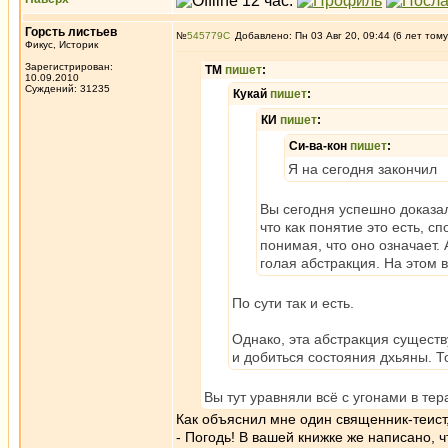
Горсть листьев
№
545779
Добавлено: Пн 03 Авг 20, 09:44 (6 лет тому
Фикус, Историк
Зарегистрирован:
ТМ
пишет
:
10.09.2010
Суждений: 31235
Кукай
пишет
:
КИ
пишет
:
Си-ва-кон
пишет
:
Я на сегодня закончил
Вы сегодня успешно доказали
что как понятие это есть, 
понимая, что оно означает. 
голая абстракция. На этом в
По сути так и есть.
Однако, эта абстракция существ
и добиться состояния дхьяны. Т
Вы тут уравняли всё с угонами в тер
Как объяснил мне один священник-теист, 
- Погодь! В вашей книжке же написано, 