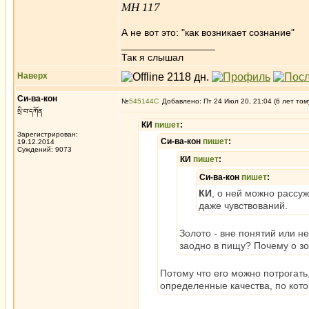
МН 117
А не вот это: "как возникает сознание"
_________________
Так я слышал
Наверх
Си-ва-кон
№
545144
Добавлено: Пт 24 Июл 20, 21:04 (6 лет том
སྲི་བ་དཀོན
КИ
пишет
:
Зарегистрирован:
Си-ва-кон
пишет
:
19.12.2014
Суждений: 9073
КИ
пишет
:
Си-ва-кон
пишет
:
КИ
, о ней можно рассуж
даже чувствований.
Золото - вне понятий или не
заодно в пищу? Почему о зол
Потому что его можно потрогать,
определенные качества, по котор