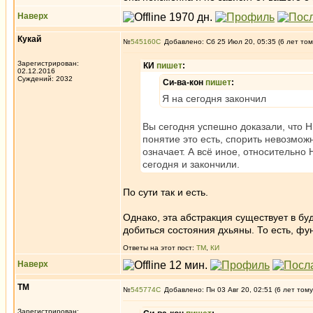
Наверх
Кукай
№
545160
Добавлено: Сб 25 Июл 20, 05:35 (6 лет том
Зарегистрирован:
КИ
пишет
:
02.12.2016
Суждений: 2032
Си-ва-кон
пишет
:
Я на сегодня закончил
Вы сегодня успешно доказали, что Ни
понятие это есть, спорить невозмож
означает. А всё иное, относительно 
сегодня и закончили.
По сути так и есть.
Однако, эта абстракция существует в бу
добиться состояния дхьяны. То есть, фу
Ответы на этот пост:
ТМ
,
КИ
Наверх
ТМ
№
545774
Добавлено: Пн 03 Авг 20, 02:51 (6 лет тому
Зарегистрирован: