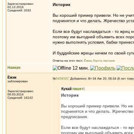
Зарегистрирован:
Историк
02.12.2016
Суждений: 2032
Вы хороший пример привели. Но не учит
подчинятся и что делать. Жречество уст
Если все будут наслаждаться - то жрец н
поэтому им выгодней объявить всех поро
нужно выполнять условия, бабки принес
И буддийские жрецы ничем по своей сут
Ответы на этот пост:
Ёжик
,
Горсть листьев
Наверх
Ёжик
№
545832
Добавлено: Вт 04 Авг 20, 06:34 (6 лет тому
заблокирован
Кукай
пишет
:
Зарегистрирован:
08.03.2014
Историк
Суждений: 16142
Вы хороший пример привели. Но не у
подчинятся и что делать. Жречество
предписания.
Если все будут наслаждаться - то жр
поэтому им выгодней объявить всех 