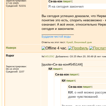
Зарегистрирован:
Си-ва-кон
пишет
:
17.02.2005
Суждений: 52231
Я на сегодня закончил
Вы сегодня успешно доказали, что Нирван
понятие это есть, спорить невозможно -
означает. А всё иное, относительно Нирв
сегодня и закончили.
_________________
Буддизм чистой воды
Ответы на этот пост:
Кукай
,
Вишневый дым
Наверх
Rupor
№
545155
Добавлено: Сб 25 Июл 20, 00:49 (6 лет том
[quote=Си-ва-кон#545144]
Зарегистрирован:
КИ
пишет
:
06.12.2019
Суждений: 1107
Си-ва-кон
пишет
:
КИ
пишет
:
Си-ва-кон
пишет
:
КИ
, о ней можно рассуж
даже чувствований.