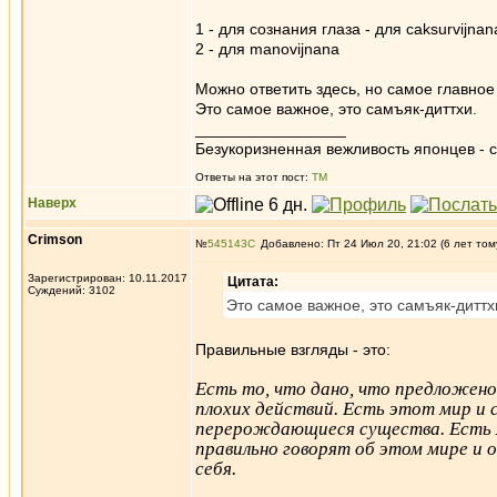
1 - для сознания глаза - для caksurvijnan
2 - для manovijnana
Можно ответить здесь, но самое главное 
Это самое важное, это самъяк-диттхи.
_________________
Безукоризненная вежливость японцев - с
Ответы на этот пост:
ТМ
Наверх
Crimson
№
545143
Добавлено: Пт 24 Июл 20, 21:02 (6 лет том
Зарегистрирован: 10.11.2017
Цитата:
Суждений: 3102
Это самое важное, это самъяк-диттх
Правильные взгляды - это:
Есть то, что дано, что предложен
плохих действий. Есть этот мир и 
перерождающиеся существа. Есть м
правильно говорят об этом мире и о
себя.