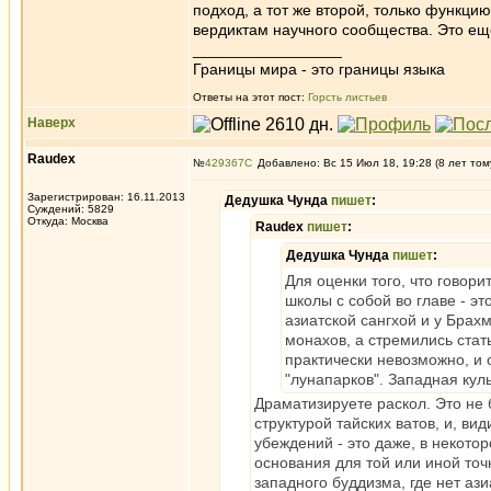
подход, а тот же второй, только функци
вердиктам научного сообщества. Это ещ
_________________
Границы мира - это границы языка
Ответы на этот пост:
Горсть листьев
Наверх
Raudex
№
429367
Добавлено: Вс 15 Июл 18, 19:28 (8 лет том
Зарегистрирован: 16.11.2013
Дедушка Чунда
пишет
:
Суждений: 5829
Откуда: Москва
Raudex
пишет
:
Дедушка Чунда
пишет
:
Для оценки того, что говор
школы с собой во главе - эт
азиатской сангхой и у Бра
монахов, а стремились стат
практически невозможно, и 
"лунапарков". Западная кул
Драматизируете раскол. Это не 
структурой тайских ватов, и, в
убеждений - это даже, в некотор
основания для той или иной точ
западного буддизма, где нет аз