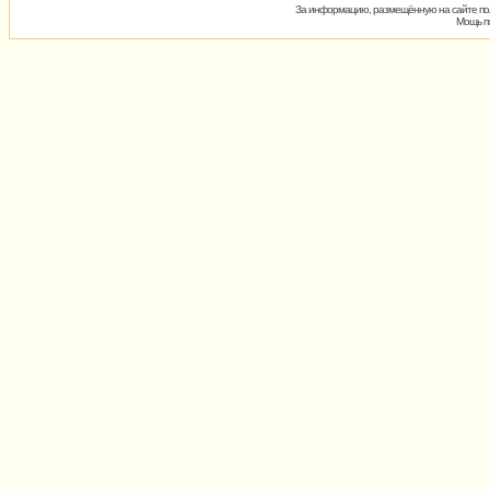
За информацию, размещённую на сайте пол
Мощь пх