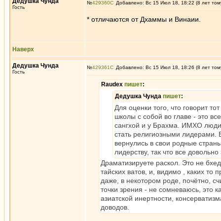
Дедушка Чунда
№
429360
Добавлено: Вс 15 Июл 18, 18:22 (8 лет том
Гость
* отличаются от Дхаммы и Винаии.
Наверх
Дедушка Чунда
№
429361
Добавлено: Вс 15 Июл 18, 18:26 (8 лет том
Гость
Raudex
пишет
:
Дедушка Чунда
пишет
:
Для оценки того, что говорит т
школы с собой во главе - это вс
сангхой и у Брахма. ИМХО люди
стать религиозными лидерами. В
вернулись в свои родные страны
лидерству, так что все довольно
Драматизируете раскол. Это не бхед
тайских ватов, и, видимо , каких т
даже, в некотором роде, почётно, сч
точки зрения - не сомневаюсь, это к
азиатской инертности, консерватизм
доводов.