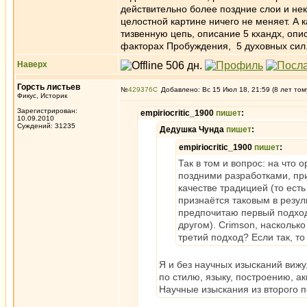
действительно более поздние слои и не
целостной картине ничего не меняет. А к
тизвенную цепь, описание 5 кхандх, опи
факторах Пробуждения, 5 духовных сил. 
Наверх
Горсть листьев
№
429376
Добавлено: Вс 15 Июл 18, 21:59 (8 лет том
Фикус, Историк
Зарегистрирован:
empiriocritic_1900
пишет
:
10.09.2010
Суждений: 31235
Дедушка Чунда
пишет
:
empiriocritic_1900
пишет
:
Так в том и вопрос: на что 
поздними разработками, пр
качестве традицией (то есть
признаётся таковым в резул
предпочитаю первый подход 
другом). Crimson, насколько
третий подход? Если так, т
Я и без научных изысканий вижу,
по стилю, языку, построению, ак
Научные изыскания из второго п