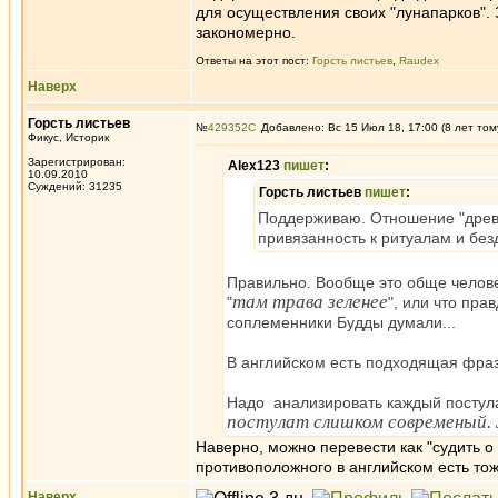
для осуществления своих "лунапарков". 
закономерно.
Ответы на этот пост:
Горсть листьев
,
Raudex
Наверх
Горсть листьев
№
429352
Добавлено: Вс 15 Июл 18, 17:00 (8 лет том
Фикус, Историк
Зарегистрирован:
Alex123
пишет
:
10.09.2010
Суждений: 31235
Горсть листьев
пишет
:
Поддерживаю. Отношение "древни
привязанность к ритуалам и без
Правильно. Вообще это обще челове
там трава зеленее
"
", или что пра
соплеменники Будды думали...
В английском есть подходящая фраз
Надо анализировать каждый постула
постулат слишком современый. З
Наверно, можно перевести как "судить о
противоположного в английском есть тоже
Наверх