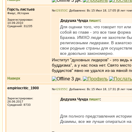
Горсть листьев
№
429353
Добавлено: Вс 15 Июл 18, 17:05 (8 лет том
Фикус, Историк
Зарегистрирован:
Дедушка Чунда
пишет
:
10.09.2010
Суждений: 31235
Для оценки того, что говорит тот и
собой во главе - это все таки форма
Брахма. ИМХО люди не захотели быт
религиозными лидерами. В азиатской
свои родные страны для осуществлен
все довольно закономерно.
Институт "духовных лидеров" - это ведь 
буддизма", а у нас пока нет. Свято место
буддистов" явно не удался из-за явной 
Наверх
empiriocritic_1900
№
429355
Добавлено: Вс 15 Июл 18, 17:31 (8 лет том
Зарегистрирован:
Дедушка Чунда
пишет
:
26.06.2017
Суждений: 8733
Для полного представления истории 
Дхаммы, все же лучше опираться на