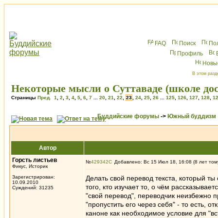
FAQ
Поиск
По
Профиль
Новы
В этом разд
Некоторые мысли о Суттаваде (школе до
Страницы
Пред.
1
,
2
,
3
,
4
,
5
,
6
,
7
...
20
,
21
,
22
,
23
,
24
,
25
,
26
...
125
,
126
,
127
,
128
,
1
Буддийские форумы
->
Южный буддизм
Автор
Горсть листьев
№
429342
Добавлено: Вс 15 Июл 18, 16:08 (8 лет том
Фикус, Историк
Зарегистрирован:
Делать свой перевод текста, который т
10.09.2010
того, кто изучает то, о чём рассказывае
Суждений: 31235
"свой перевод", переводчик неизбежно при
"пропустить его через себя" - то есть, 
каноне как необходимое условие для "вст