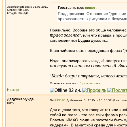
Зарегистрирован: 03.03.2011
Горсть листьев
пишет
:
Суждений: 3393
Откуда: Канада
Поддерживаю. Отношение "древние зн
привязанность к ритуалам и бездум
Правильно. Вообще это обще человеческ
трава зеленее
", или что правда в про
соплеменники Будды думали...
j
В английском есть подходящая фраза "
Надо анализировать каждый постулат ин
постулат слишком современый. Знач
_________________
Когда двери открыты, нечего лезть
"
Ответы на этот пост:
Горсть листьев
Наверх
Дедушка Чунда
№
429351
Добавлено: Вс 15 Июл 18, 16:52 (8 лет том
Гость
Для оценки того, что говорит тот или и
собой во главе - это все таки форма раск
Брахма. ИМХО люди не захотели быть о
лидерами. В азиатской среде для иностр