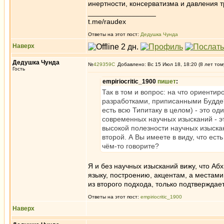
инертности, консерватизма и давления т
_________________
t.me/raudex
Ответы на этот пост:
Дедушка Чунда
Наверх
Дедушка Чунда
№
429359
Добавлено: Вс 15 Июл 18, 18:20 (8 лет том
Гость
empiriocritic_1900
пишет
:
Так в том и вопрос: на что ориентир
разработками, приписанными Будде? 
есть всю Типитаку в целом) - это од
современных научных изысканий - э
высокой полезности научных изыскани
второй. А Вы имеете в виду, что ест
чём-то говорите?
Я и без научных изысканий вижу, что Абх
языку, построению, акцентам, а местами
из второго подхода, только подтверждает
Ответы на этот пост:
empiriocritic_1900
Наверх