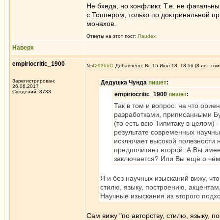
Не бхеда, но конфликт. Т.е. не фатальн
с Топпером, только по доктринальной пр
монахов.
Ответы на этот пост:
Raudex
Наверх
empiriocritic_1900
№
429366
Добавлено: Вс 15 Июл 18, 18:56 (8 лет том
Зарегистрирован:
Дедушка Чунда
пишет
:
26.06.2017
Суждений: 8733
empiriocritic_1900
пишет
:
Так в том и вопрос: на что орие
разработками, приписанными Буд
(то есть всю Типитаку в целом) 
результате современных научных
исключает высокой полезности на
предпочитает второй. А Вы имеет
заключается? Или Вы ещё о чём
Я и без научных изысканий вижу, что
стилю, языку, построению, акцентам,
Научные изыскания из второго подхо
Сам вижу "по авторству, стилю, языку, по