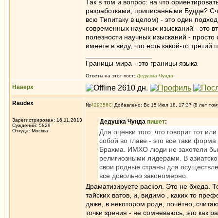
Так в том и вопрос: на что ориентироват
разработками, приписанными Будде? Счит
всю Типитаку в целом) - это один подход
современных научных изысканий - это в
полезности научных изысканий - просто о
имеете в виду, что есть какой-то третий
_________________
Границы мира - это границы языка
Ответы на этот пост:
Дедушка Чунда
Наверх
Raudex
№
429356
Добавлено: Вс 15 Июл 18, 17:37 (8 лет том
Зарегистрирован: 16.11.2013
Дедушка Чунда
пишет
:
Суждений: 5829
Откуда: Москва
Для оценки того, что говорит тот и
собой во главе - это все таки форма
Брахма. ИМХО люди не захотели быт
религиозными лидерами. В азиатской
свои родные страны для осуществлен
все довольно закономерно.
Драматизируете раскол. Это не бхеда. Т
тайских ватов, и, видимо , каких то пре
даже, в некотором роде, почётно, считаю
точки зрения - не сомневаюсь, это как р