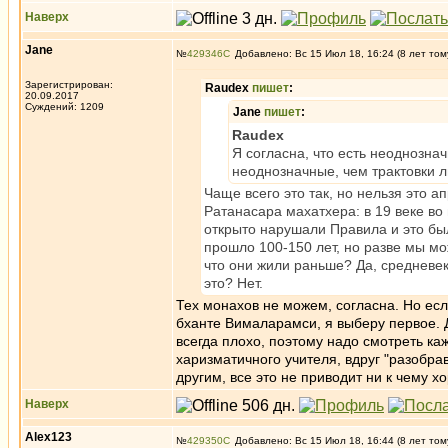
Наверх
Jane
№
429346
Добавлено: Вс 15 Июл 18, 16:24 (8 лет том
Зарегистрирован:
Raudex
пишет
:
20.09.2017
Суждений: 1209
Jane
пишет
:
Raudex
Я согласна, что есть неоднозна
неоднозначные, чем трактовки л
Чаще всего это так, но нельзя это 
Ратанасара махатхера: в 19 веке в
открыто нарушали Правила и это был
прошло 100-150 лет, но разве мы м
что они жили раньше? Да, средневе
это? Нет.
Тех монахов не можем, согласна. Но ес
бханте Вималарамси, я выберу первое. Д
всегда плохо, поэтому надо смотреть ка
харизматичного учителя, вдруг "разобрав
другим, все это не приводит ни к чему х
Наверх
Alex123
№
429350
Добавлено: Вс 15 Июл 18, 16:44 (8 лет том