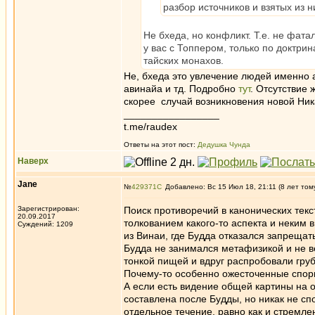
разбор источников и взятых из н
Не бхеда, но конфликт. Т.е. не фат
у вас с Топпером, только по доктри
тайских монахов.
Не, бхеда это увлечение людей именно
авинайа и тд. Подробно
тут
. Отсутствие 
скорее случай возникновения новой Ник
_________________
t.me/raudex
Ответы на этот пост:
Дедушка Чунда
Наверх
Jane
№
429371
Добавлено: Вс 15 Июл 18, 21:11 (8 лет том
Зарегистрирован:
Поиск противоречий в канонических тек
20.09.2017
толкованием какого-то аспекта и неким
Суждений: 1209
из Винаи, где Будда отказался запрещать
Будда не занимался метафизикой и не ве
тонкой пищей и вдруг распробовали гру
Почему-то особенно ожесточенные споры 
А если есть видение общей картины на о
составлена после Будды, но никак не сп
отдельное течение, равно как и стремлен