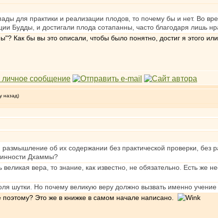
ады для практики и реализации плодов, то почему бы и нет. Во в
ии Будды, и достигали плода сотапанны, часто благодаря лишь нр
"? Как бы вы это описали, чтобы было понятно, достиг я этого или
у назад)
и размышление об их содержании без практической проверки, без 
тинности Дхаммы?
 великая вера, то знание, как известно, не обязательно. Есть же н
 доля шутки. Но почему великую веру должно вызвать именно учени
не поэтому? Это же в книжке в самом начале написано.