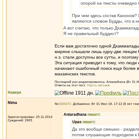
опорой на тексты очевидно
При чем здесь состав Канонов? 
являются словом Будды, что в н
А вот считаю, что только Дхаммапа
Я не правильный буддист?
Если вам достаточно одной Дхаммапады 
миряне слышали лишь одну-две лекции Бу
н.э. стали доступны все сутты, и поэто
Эта ситуация приводит к тому, что люди 
начинают ошибочный поиск еще более в
махаянских текстов.
Последний раз редактировалось: Antaradhana (Вт 31 Ию
Ответы на этот пост:
Горсть листьев
Наверх
Nima
№
433047
Добавлено: Вт 31 Июл 18, 17:12 (8 лет том
Antaradhana
пишет
:
Зарегистрирован: 25.11.2014
Суждений: 2905
Upas
пишет
:
Да это вообще смешно - разделят
потом слушающие подходили к Б