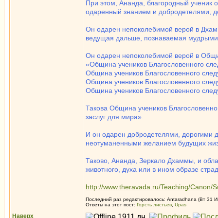
При этом, Ананда, благородный ученик 
одаренный знанием и добродетелями, до
Он одарен непоколебимой верой в Дхамм
ведущая дальше, познаваемая мудрыми 
Он одарен непоколебимой верой в Общ
«Община учеников Благословенного сле
Община учеников Благословенного следу
Община учеников Благословенного следу
Община учеников Благословенного следу
Такова Община учеников Благословенног
заслуг для мира».
И он одарен добродетелями, дорогими
неотуманенными желанием будущих жизн
Таково, Ананда, Зеркало Дхаммы, и обл
животного, духа или в ином образе стра
http://www.theravada.ru/Teaching/Canon/
Последний раз редактировалось: Antaradhana (Вт 31 Ию
Ответы на этот пост:
Горсть листьев
,
Upas
Наверх