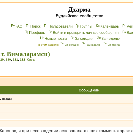
Дхарма
Буддийское сообщество
FAQ
Поиск
Пользователи
Группы
Календарь
Peг
Профиль
Войти и проверить личные сообщения
Вхo
Новые посты
За сегодня
За неделю
В этом разделе:
За сегодня
За неделю
За месяц
ст. Вималарамси)
129
,
130
,
131
,
132
След.
Сообщение
у назад)
 Канонов, и при несовпадении основополагающих комментаторских 