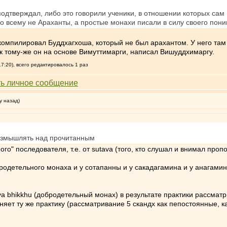
подтверждал, либо это говорили ученики, в отношении которых сам Б
о всему не Араханты, а простые монахи писали в силу своего пони
компилировал Буддхагхоша, который не был арахантом. У него там 
к тому-же он на основе Вимуттимарги, написал Вишуддхимаргу.
7:20), всего редактировалось 1 раз
у назад)
размышлять над прочитанным
ого" последователя, т.е. от sutava (того, кто слушал и внимал про
родетельного монаха и у сотапанны и у сакадагамина и у анагамин
ilava bhikkhu (добродетельный монах) в результате практики рассмат
яет ту же практику (рассматривание 5 скандх как пепостоянные, как