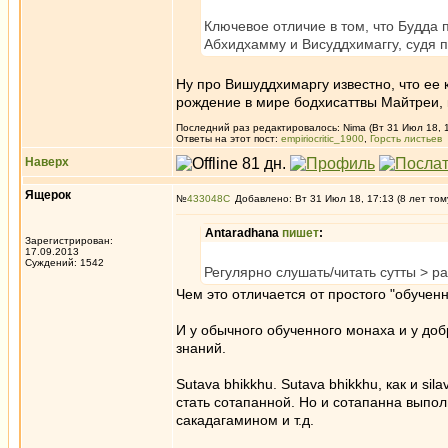
Ключевое отличие в том, что Будда 
Абхидхамму и Висуддхимаггу, судя п
Ну про Вишуддхимаргу известно, что ее 
рождение в мире бодхисаттвы Майтреи, 
Последний раз редактировалось: Nima (Вт 31 Июл 18, 1
Ответы на этот пост:
empiriocritic_1900
,
Горсть листьев
Наверх
Ящерок
№
433048
Добавлено: Вт 31 Июл 18, 17:13 (8 лет том
Antaradhana
пишет
:
Зарегистрирован:
17.09.2013
Суждений: 1542
Регулярно слушать/читать сутты > 
Чем это отличается от простого "обученн
И у обычного обученного монаха и у доб
знаний.
Sutava bhikkhu. Sutava bhikkhu, как и s
стать сотапанной. Но и сотапанна выполн
сакадагамином и т.д.