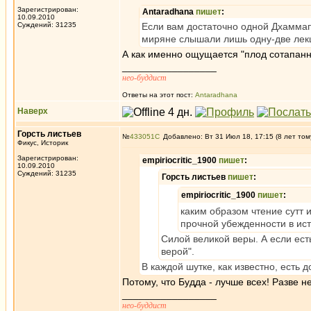
Зарегистрирован:
Antaradhana
пишет
:
10.09.2010
Суждений: 31235
Если вам достаточно одной Дхаммап
миряне слышали лишь одну-две лекц
А как именно ощущается "плод сотапанны
_________________
нео-буддист
Ответы на этот пост:
Antaradhana
Наверх
Горсть листьев
№
433051
Добавлено: Вт 31 Июл 18, 17:15 (8 лет том
Фикус, Историк
Зарегистрирован:
empiriocritic_1900
пишет
:
10.09.2010
Суждений: 31235
Горсть листьев
пишет
:
empiriocritic_1900
пишет
:
каким образом чтение сутт 
прочной убежденности в ис
Силой великой веры. А если есть
верой".
В каждой шутке, как известно, есть
Потому, что Будда - лучше всех! Разве 
_________________
нео-буддист