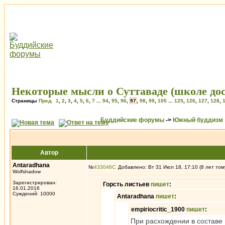
Некоторые мысли о Суттаваде (школе до
Страницы
Пред.
1
,
2
,
3
,
4
,
5
,
6
,
7
...
94
,
95
,
96
,
97
,
98
,
99
,
100
...
125
,
126
,
127
,
128
,
Буддийские форумы
->
Южный буддизм
Автор
Antaradhana
№
433046
Добавлено: Вт 31 Июл 18, 17:10 (8 лет том
Wolfshadow
Зарегистрирован:
Горсть листьев
пишет
:
16.01.2016
Суждений: 10000
Antaradhana
пишет
:
empiriocritic_1900
пишет
:
При расхождении в составе