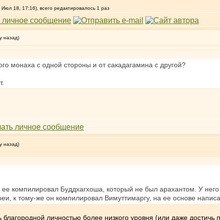
 Июл 18, 17:16), всего редактировалось 1 раз
у назад)
го монаха с одной стороны и от сакадагамина с другой?
т.
у назад)
 ее компилировал Буддхагхоша, который не был арахантом. У него 
еи, к тому-же он компилировал Вимуттимаргу, на ее основе напис
ь благородной личностью более низкого уровня (или даже достичь п