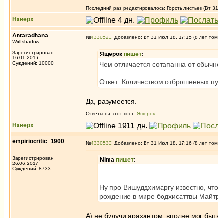
Последний раз редактировалось: Горсть листьев (Вт 31
Наверх
Antaradhana
№
433052
Добавлено: Вт 31 Июл 18, 17:15 (8 лет том
Wolfshadow
Зарегистрирован:
Ящерок
пишет
:
16.01.2016
Суждений: 10000
Чем отличается сотапанна от обычно
Ответ: Количеством отброшенных пу
Да, разумеется.
Ответы на этот пост:
Ящерок
Наверх
empiriocritic_1900
№
433053
Добавлено: Вт 31 Июл 18, 17:16 (8 лет том
Зарегистрирован:
Nima
пишет
:
26.06.2017
Суждений: 8733
Ну про Вишуддхимаргу известно, что
рождение в мире бодхисаттвы Майтр
А) не будучи арахантом, вполне мог быт