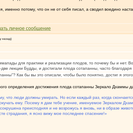
ия, именно потому, что он не от себя писал, а сводил воедино нас
у назад)
ммапады для практики и реализации плодов, то почему бы и нет. 
две лекции Будды, и достигали плода сотапанны, часто благодаря
анны"? Как бы вы это описали, чтобы было понятно, достиг я этого
ного определения достижения плода сотапанны Зеркало Дхаммы д
у, что люди должны умирать. Но если каждый раз, когда скончается
окучать ему. Посему я дам тебе учение, именуемое Зеркалом Дха
окрушена преисподняя и не возрожусь я вновь, ни в образе животно
сте страдания, я ясно вижу мое последнее спасение!»