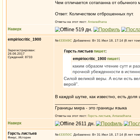
Чем отличается сотапанна от обычного м
Ответ: Количеством отброшенных пут.
Ответы на этот пост:
Antaradhana
Наверх
empiriocritic_1900
№
433049
Добавлено: Вт 31 Июл 18, 17:14 (8 лет том
Зарегистрирован:
Горсть листьев
пишет
:
26.06.2017
Суждений: 8733
empiriocritic_1900
пишет
:
каким образом чтение сутт и ра
прочной убежденности в истин
Силой великой веры. А если есть вел
верой".
В каждой шутке, как известно, есть дол
_________________
Границы мира - это границы языка
Ответы на этот пост:
Горсть листьев
,
Antaradhana
Наверх
Горсть листьев
№
433050
Добавлено: Вт 31 Июл 18, 17:14 (8 лет том
Фикус, Историк