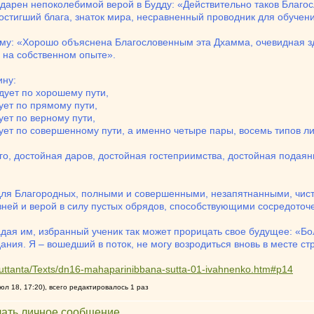
одарен непоколебимой верой в Будду: «Действительно таков Благо
стигший блага, знаток мира, несравненный проводник для обучени
у: «Хорошо объяснена Благословенным эта Дхамма, очевидная зде
на собственном опыте».
ину:
дует по хорошему пути,
ет по прямому пути,
ет по верному пути,
ет по совершенному пути, а именно четыре пары, восемь типов ли
о, достойная даров, достойная гостеприимства, достойная подаян
 для Благородных, полными и совершенными, незапятнанными, чи
ей и верой в силу пустых обрядов, способствующими сосредоточ
адая им, избранный ученик так может прорицать свое будущее: «Б
дания. Я – вошедший в поток, не могу возродиться вновь в месте ст
Suttanta/Texts/dn16-mahaparinibbana-sutta-01-ivahnenko.htm#p14
л 18, 17:20), всего редактировалось 1 раз