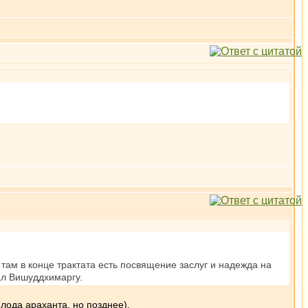
там в конце трактата есть посвящение заслуг и надежда на
ал Вишуддхимаргу.
лода араханта, но позднее).