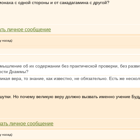
онаха с одной стороны и от сакадагамина с другой?
у назад)
змышление об их содержании без практической проверки, без разв
ности Дхаммы?
икая вера, то знание, как известно, не обязательно. Есть же неско
я шутки. Но почему великую веру должно вызвать именно учение Бу
у назад)