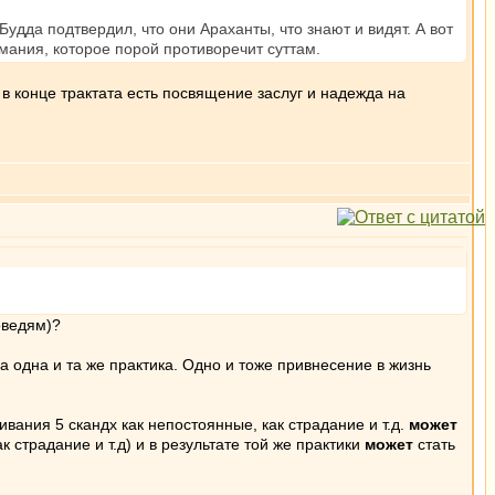
удда подтвердил, что они Араханты, что знают и видят. А вот
мания, которое порой противоречит суттам.
в конце трактата есть посвящение заслуг и надежда на
поведям)?
а одна и та же практика. Одно и тоже привнесение в жизнь
ривания 5 скандх как непостоянные, как страдание и т.д.
может
 страдание и т.д) и в результате той же практики
может
стать