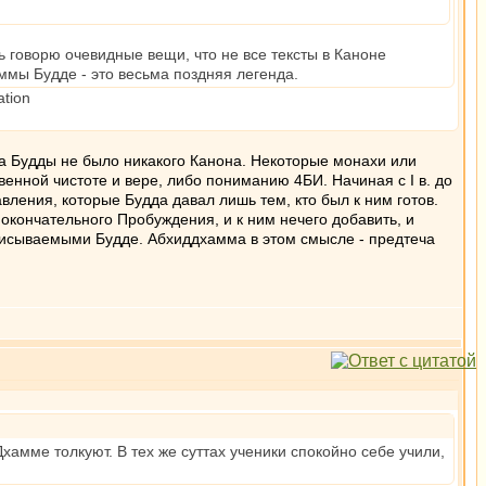
ь говорю очевидные вещи, что не все тексты в Каноне
ммы Будде - это весьма поздняя легенда.
на Будды не было никакого Канона. Некоторые монахи или
енной чистоте и вере, либо пониманию 4БИ. Начиная с I в. до
вления, которые Будда давал лишь тем, кто был к ним готов.
я окончательного Пробуждения, и к ним нечего добавить, и
писываемыми Будде. Абхиддхамма в этом смысле - предтеча
Дхамме толкуют. В тех же суттах ученики спокойно себе учили,