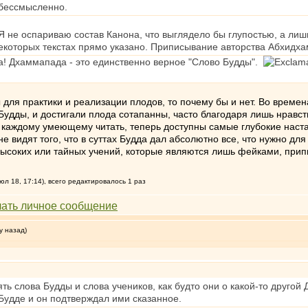
 бессмысленно.
Я не оспариваю состав Канона, что выглядело бы глупостью, а лиш
екоторых текстах прямо указано. Приписывание авторства Абхидха
да! Дхаммапада - это единственно верное "Слово Будды".
для практики и реализации плодов, то почему бы и нет. Во време
дды, и достигали плода сотапанны, часто благодаря лишь нравств
му каждому умеющему читать, теперь доступны самые глубокие наста
не видят того, что в суттах Будда дал абсолютно все, что нужно дл
ысоких или тайных учений, которые являются лишь фейками, при
л 18, 17:14), всего редактировалось 1 раз
у назад)
ь слова Будды и слова учеников, как будто они о какой-то другой 
удде и он подтверждал ими сказанное.