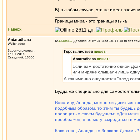
Б) в любом случае, это не имеет значен
_________________
Границы мира - это границы языка
Наверх
Antaradhana
№
433054
Добавлено: Вт 31 Июл 18, 17:18 (8 лет том
Wolfshadow
Зарегистрирован:
Горсть листьев
пишет
:
16.01.2016
Суждений: 10000
Antaradhana
пишет
:
Если вам достаточно одной Дха
или миряне слышали лишь одну-
А как именно ощущается "плод сотап
Будда же специально для самостоятель
Воистину, Ананда, можно ли дивиться том
подобным образом, то этим ты будешь д
прорицать о своем будущем: «Для меня с
преображен, я не могу возродиться в ме
Каково же, Ананда, то Зеркало Дхаммы?