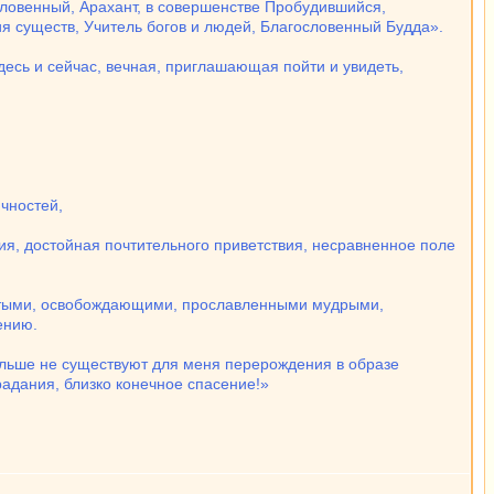
словенный, Арахант, в совершенстве Пробудившийся,
я существ, Учитель богов и людей, Благословенный Будда».
сь и сейчас, вечная, приглашающая пойти и увидеть,
чностей,
ия, достойная почтительного приветствия, несравненное поле
стыми, освобождающими, прославленными мудрыми,
ению.
ольше не существуют для меня перерождения в образе
радания, близко конечное спасение!»