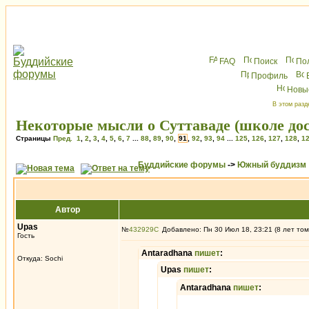
FAQ
Поиск
По
Профиль
Новы
В этом разд
Некоторые мысли о Суттаваде (школе до
Страницы
Пред.
1
,
2
,
3
,
4
,
5
,
6
,
7
...
88
,
89
,
90
,
91
,
92
,
93
,
94
...
125
,
126
,
127
,
128
,
1
Буддийские форумы
->
Южный буддизм
Автор
Upas
№
432929
Добавлено: Пн 30 Июл 18, 23:21 (8 лет том
Гость
Antaradhana
пишет
:
Откуда: Sochi
Upas
пишет
:
Antaradhana
пишет
: