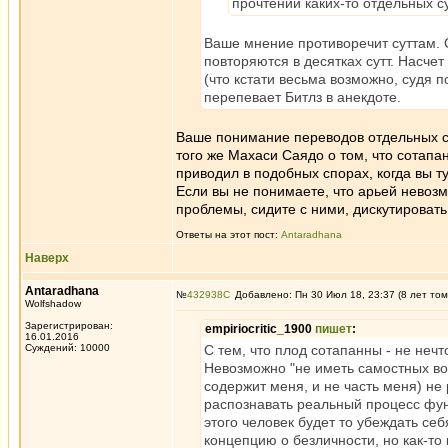
прочтении каких-то отдельных су
Ваше мнение противоречит суттам. 
повторяются в десятках сутт. Насчет
(что кстати весьма возможно, судя 
перепевает Битлз в анекдоте.
Ваше понимание переводов отдельных су
того же Махаси Саядо о том, что сотапан
приводил в подобных спорах, когда вы ту
Если вы не понимаете, что арьей невозм
проблемы, сидите с ними, дискутировать
Ответы на этот пост:
Antaradhana
Наверх
Antaradhana
№
432938
Добавлено: Пн 30 Июл 18, 23:37 (8 лет том
Wolfshadow
Зарегистрирован:
empiriocritic_1900
пишет
:
16.01.2016
Суждений: 10000
С тем, что плод сотапанны - не неч
Невозможно "не иметь самостных воззр
содержит меня, и не часть меня) не 
распознавать реальный процесс функ
этого человек будет то убеждать себ
концепцию о безличности, но как-то 