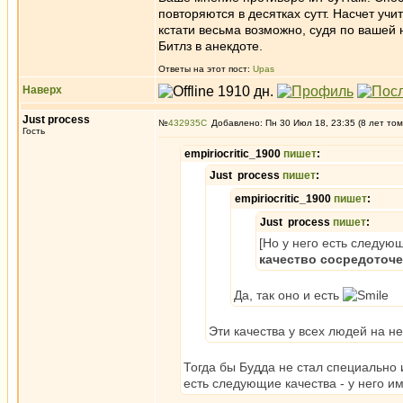
повторяются в десятках сутт. Насчет учи
кстати весьма возможно, судя по вашей 
Битлз в анекдоте.
Ответы на этот пост:
Upas
Наверх
Just process
№
432935
Добавлено: Пн 30 Июл 18, 23:35 (8 лет том
Гость
empiriocritic_1900
пишет
:
Just process
пишет
:
empiriocritic_1900
пишет
:
Just process
пишет
:
[Но у него есть следующ
качество сосредоточе
Да, так оно и есть
Эти качества у всех людей на н
Тогда бы Будда не стал специально 
есть следующие качества - у него им