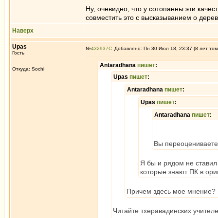
Ну, очевидно, что у сотопанны эти качес
совместить это с высказыванием о деревь
Наверх
Upas
№
432937
Добавлено: Пн 30 Июл 18, 23:37 (8 лет том
Гость
Antaradhana
пишет
:
Откуда: Sochi
Upas
пишет
:
Antaradhana
пишет
:
Upas
пишет
:
Antaradhana
пишет
:
Вы переоцениваете 
Я бы и рядом не ставил
которые знают ПК в ори
Причем здесь мое мнение? Ч
Читайте тхеравадинских учителе