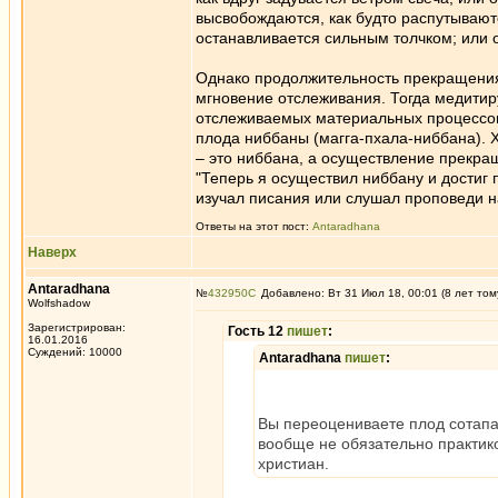
высвобождаются, как будто распутываются
останавливается сильным толчком; или
Однако продолжительность прекращения 
мгновение отслеживания. Тогда медитир
отслеживаемых материальных процессов 
плода ниббаны (магга-пхала-ниббана).
– это ниббана, а осуществление прекращ
"Теперь я осуществил ниббану и достиг п
изучал писания или слушал проповеди на
Ответы на этот пост:
Antaradhana
Наверх
Antaradhana
№
432950
Добавлено: Вт 31 Июл 18, 00:01 (8 лет том
Wolfshadow
Зарегистрирован:
Гость 12
пишет
:
16.01.2016
Суждений: 10000
Antaradhana
пишет
:
Вы переоцениваете плод сотапа
вообще не обязательно практико
христиан.