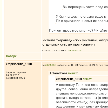
Вы переоцениваете плод сот
Я бы и рядом не ставил ваше м
ПК в оригинале и опыт их реал
Причем здесь мое мнение? Читайте с
Читайте тхеравадинских учителей, котор
отдельных сутт, им противоречит.
Ответы на этот пост:
Antaradhana
Наверх
empiriocritic_1900
№
432930
Добавлено: Пн 30 Июл 18, 23:21 (8 лет том
Зарегистрирован:
Antaradhana
пишет
:
26.06.2017
Суждений: 8733
empiriocritic_1900
пишет
:
А поскольку Типитака ясно свиде
другое, совершенно неправдопо
слушать непосредственно самог
достичь плода сотапанны (а пл
безличности кхандх) без трени
ощущениям и ментальным феном