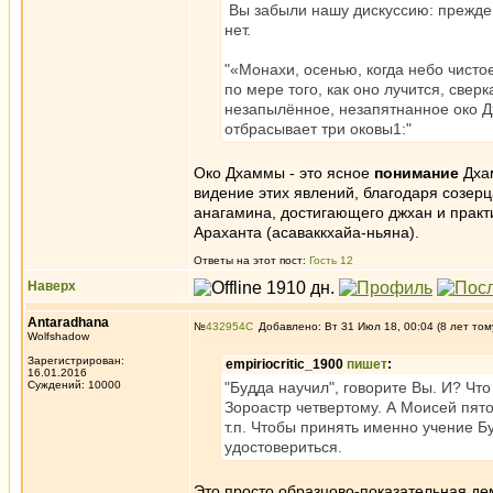
Вы забыли нашу дискуссию: прежде, 
нет.
"«Монахи, осенью, когда небо чисто
по мере того, как оно лучится, сверк
незапылённое, незапятнанное око Д
отбрасывает три оковы1:"
Око Дхаммы - это ясное
понимание
Дхам
видение этих явлений, благодаря созерц
анагамина, достигающего джхан и практ
Араханта (асаваккхайа-ньяна).
Ответы на этот пост:
Гость 12
Наверх
Antaradhana
№
432954
Добавлено: Вт 31 Июл 18, 00:04 (8 лет том
Wolfshadow
Зарегистрирован:
empiriocritic_1900
пишет
:
16.01.2016
Суждений: 10000
"Будда научил", говорите Вы. И? Чт
Зороастр четвертому. А Моисей пято
т.п. Чтобы принять именно учение Б
удостовериться.
Это просто образцово-показательная д