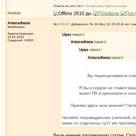
Ответы на этот пост:
Just process
,
Горсть листьев
Наверх
Antaradhana
№
432934
Добавлено: Пн 30 Июл 18, 23:30 (8 лет том
Wolfshadow
Зарегистрирован:
Upas
пишет
:
16.01.2016
Суждений: 10000
Antaradhana
пишет
:
Upas
пишет
:
Antaradhana
пишет
:
Вы переоцениваете плод
Я бы и рядом не ставил ва
знают ПК в оригинале и опы
Причем здесь мое мнение? Читай
Читайте тхеравадинских учителей, 
каких-то отдельных сутт, им противо
Ваше мнение противоречит суттам. Спос