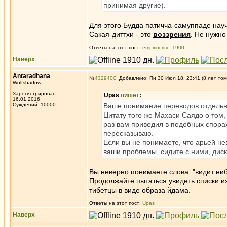
принимая другие).
Для этого Будда патичча-самуппаде науч
Сакая-диттхи - это
воззрения
. Не нужн
Ответы на этот пост:
empiriocritic_1900
Наверх
Antaradhana
№
432940
Добавлено: Пн 30 Июл 18, 23:41 (8 лет том
Wolfshadow
Зарегистрирован:
Upas
пишет
:
16.01.2016
Суждений: 10000
Ваше понимание переводов отдельных
Цитату того же Махаси Саядо о том, 
раз вам приводил в подобных спорах,
пересказываю.
Если вы не понимаете, что арьей не
ваши проблемы, сидите с ними, диск
Вы неверно понимаете слова: "видит ниб
Продолжайте пытаться увидеть списки и
тибетцы в виде образа йдама.
Ответы на этот пост:
Upas
Наверх