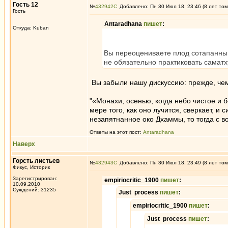
Гость 12
№
432942
Добавлено: Пн 30 Июл 18, 23:46 (8 лет том
Гость
Antaradhana
пишет
:
Откуда: Kuban
Вы переоцениваете плод сотапанны 
не обязательно практиковать саматху
Вы забыли нашу дискуссию: прежде, чем 
"«Монахи, осенью, когда небо чистое и 
мере того, как оно лучится, сверкает, и
незапятнанное око Дхаммы, то тогда с 
Ответы на этот пост:
Antaradhana
Наверх
Горсть листьев
№
432943
Добавлено: Пн 30 Июл 18, 23:49 (8 лет том
Фикус, Историк
Зарегистрирован:
empiriocritic_1900
пишет
:
10.09.2010
Суждений: 31235
Just process
пишет
:
empiriocritic_1900
пишет
:
Just process
пишет
: