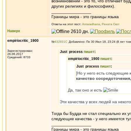
возникновении - это то, что отличает Б
других религиях и философиях).
_________________
Границы мира - это границы языка
Ответы на этот пост:
Antaradhana
,
Рената Скот
Наверх
empiriocritic_1900
№
432931
Добавлено: Пн 30 Июл 18, 23:24 (8 лет том
Зарегистрирован:
Just process
пишет
:
26.06.2017
Суждений: 8733
empiriocritic_1900
пишет
:
Just process
пишет
:
[Но у него есть следующие к
качество сосредоточения
Да, так оно и есть
Эти качества у всех людей на некот
Тогда бы Будда не стал специально их у
следующие качества - у него имеется ту
_________________
Границы мира - это границы языка