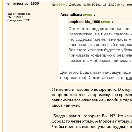
empiriocritic_1900
№
432944
Добавлено: Пн 30 Июл 18, 23:50 (8 лет том
Зарегистрирован:
Antaradhana
пишет
:
26.06.2017
Суждений: 8733
empiriocritic_1900
пишет
:
С тем, что плод сотапанны - не
Невозможно "не иметь самостных 
что содержит меня, и не часть м
распознавать реальный процесс 
Без этого человек будет то убеж
принимать концепцию о безличнос
незаметным образом принимая 
Для этого Будда патичча-самуппаде 
неарахантов). Сакая-диттхи - это
во
Я именно и говорю о воззрениях. В отсу
непродолжительных промежутков времени
зависимом возникновении - вообще тараб
хвост нанижет.
"Будда научил", говорите Вы. И? Что из
Зороастр четвертому. А Моисей пятому. 
Чтобы принять именно учение Будды, чт
_________________