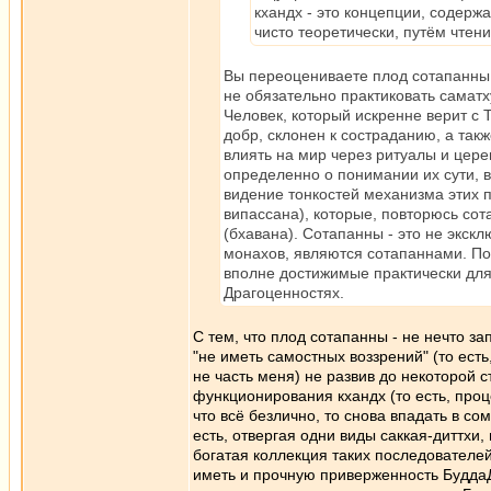
кхандх - это концепции, содерж
чисто теоретически, путём чтени
Вы переоцениваете плод сотапанны 
не обязательно практиковать саматху
Человек, который искренне верит с 
добр, склонен к состраданию, а так
влиять на мир через ритуалы и цере
определенно о понимании их сути, в
видение тонкостей механизма этих п
випассана), которые, повторюсь со
(бхавана). Сотапанны - это не экс
монахов, являются сотапаннами. Пот
вполне достижимые практически для
Драгоценностях.
С тем, что плод сотапанны - не нечто з
"не иметь самостных воззрений" (то есть,
не часть меня) не развив до некоторой 
функционирования кхандх (то есть, проце
что всё безлично, то снова впадать в со
есть, отвергая одни виды саккая-диттхи
богатая коллекция таких последователе
иметь и прочную приверженность БуддаД