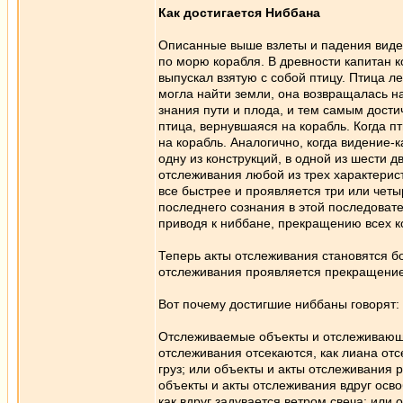
Как достигается Ниббана
Описанные выше взлеты и падения виден
по морю корабля. В древности капитан к
выпускал взятую с собой птицу. Птица л
могла найти земли, она возвращалась на
знания пути и плода, и тем самым дост
птица, вернувшаяся на корабль. Когда п
на корабль. Аналогично, когда видение-
одну из конструкций, в одной из шести д
отслеживания любой из трех характерис
все быстрее и проявляется три или чет
последнего сознания в этой последовате
приводя к ниббане, прекращению всех к
Теперь акты отслеживания становятся б
отслеживания проявляется прекращение
Вот почему достигшие ниббаны говорят:
Отслеживаемые объекты и отслеживающе
отслеживания отсекаются, как лиана отс
груз; или объекты и акты отслеживания 
объекты и акты отслеживания вдруг осво
как вдруг задувается ветром свеча; или 