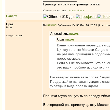
Границы мира - это границы языка
Ответы на этот пост:
Antaradhana
Наверх
Upas
№
432948
Добавлено: Пн 30 Июл 18, 23:55 (8 лет том
Гость
Antaradhana
пишет
:
Откуда: Sochi
Upas
пишет
:
Ваше понимание переводов отдел
Цитату того же Махаси Саядо о 
не раз вам приводил в подобных 
пересказываю.
Если вы не понимаете, что арье
это ваши проблемы, сидите с ни
Вы неверно понимаете слова: "видит
Продолжайте пытаться увидеть спис
тибетцы в виде образа йдама.
Попытки глупо пошутить по поводу Абхи
В очередной раз привожу цитату Махаси 