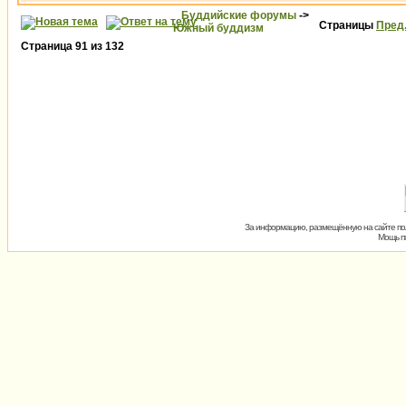
Буддийские форумы
->
Страницы
Пред
Южный буддизм
Страница
91
из
132
За информацию, размещённую на сайте пол
Мощь пх