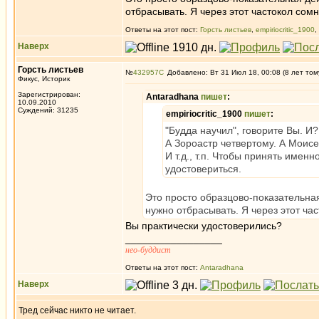
отбрасывать. Я через этот частокол сом
Ответы на этот пост:
Горсть листьев
,
empiriocritic_1900
,
Наверх
Горсть листьев
№
432957
Добавлено: Вт 31 Июл 18, 00:08 (8 лет том
Фикус, Историк
Зарегистрирован:
Antaradhana
пишет
:
10.09.2010
Суждений: 31235
empiriocritic_1900
пишет
:
"Будда научил", говорите Вы. И
А Зороастр четвертому. А Моис
И т.д., т.п. Чтобы принять имен
удостовериться.
Это просто образцово-показательн
нужно отбрасывать. Я через этот ча
Вы практически удостоверились?
_________________
нео-буддист
Ответы на этот пост:
Antaradhana
Наверх
Тред сейчас никто не читает.