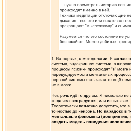
... нужно посмотреть историю возни
происходят именно в ней.
Техники медитации отключающие нео
дыхания - все это или выключает не
прекращают "мыслежвачку" и снимаю
Разумеется что это состояние не ус
беспокойств. Можно добиться трени
1. Во-первых, о методологии. Я согласен
система, эндокринная система, в широком
процессы психики происходят "в" мозге и
нередуцируемости ментальных процессо
нервной системы есть какая-то ещё нема
не в мозге.
Нет, речь идёт о другом. Я нисколько н
когда человек радуется, или испытывает 
Теоретически возможно допустить, что в 
точностью до нейрона.
Но парадокс в 
ментальные феномены (восприятие, пе
создать модель поведения человечес