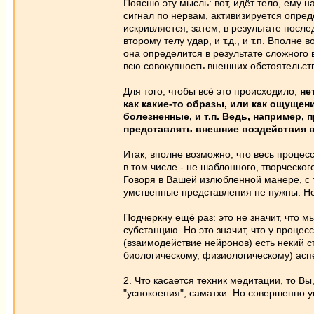
Поясню эту мысль: вот, идёт тело, ему 
сигнал по нервам, активизируется опред
искривляется; затем, в результате после
второму телу удар, и т.д., и т.п. Вполне
она определится в результате сложного 
всю совокупность внешних обстоятельств
Для того, чтобы всё это происходило,
не
как какие-то образы, или как ощущен
болезненные, и т.п. Ведь, например,
представлять внешние воздействия в
Итак, вполне возможно, что весь процес
в том числе - не шаблонного, творческ
Говоря в Вашей излюбленной манере, с 
умственные представления не нужны. Не
Подчеркну ещё раз: это не значит, что 
субстанцию. Но это значит, что у проце
(взаимодействие нейронов) есть некий 
биологическому, физиологическому) аспе
2. Что касается техник медитации, то Вы
"успокоения", саматхи. Но совершенно у