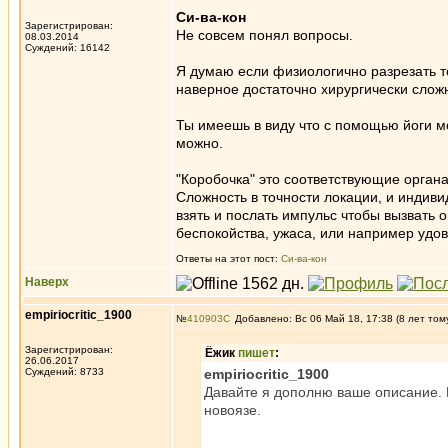
Си-ва-кон
Зарегистрирован:
Не совсем понял вопросы.
08.03.2014
Суждений: 16142
Я думаю если физиологично разрезать то
наверное достаточно хирургически слож
Ты имеешь в виду что с помощью йоги 
можно.
"Коробочка" это соответствующие органа
Сложность в точности локации, и индиви
взять и послать импульс чтобы вызвать 
беспокойства, ужаса, или например удов
Ответы на этот пост:
Си-ва-кон
Наверх
empiriocritic_1900
№
410903
Добавлено: Вс 06 Май 18, 17:38 (8 лет том
Зарегистрирован:
Ёжик
пишет
:
26.06.2017
Суждений: 8733
empiriocritic_1900
Давайте я дополню ваше описание. 
новоязе.