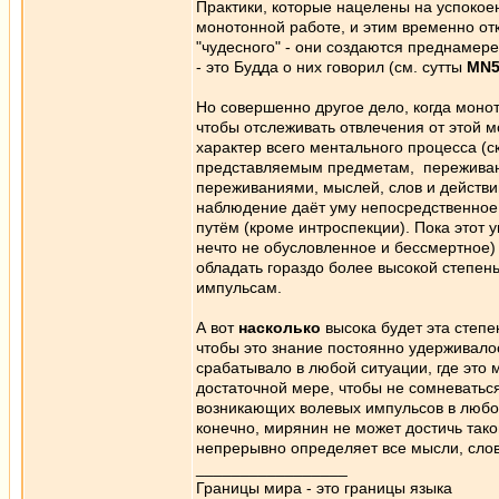
Практики, которые нацелены на успокоен
монотонной работе, и этим временно отк
"чудесного" - они создаются преднамере
- это Будда о них говорил (см. сутты
MN5
Но совершенно другое дело, когда монот
чтобы отслеживать отвлечения от этой м
характер всего ментального процесса (
представляемым предметам, переживан
переживаниями, мыслей, слов и действи
наблюдение даёт уму непосредственное
путём (кроме интроспекции). Пока этот у
нечто не обусловленное и бессмертное) -
обладать гораздо более высокой степе
импульсам.
А вот
насколько
высока будет эта степен
чтобы это знание постоянно удерживало
срабатывало в любой ситуации, где это 
достаточной мере, чтобы не сомневаться
возникающих волевых импульсов в любой
конечно, мирянин не может достичь тако
непрерывно определяет все мысли, слова
_________________
Границы мира - это границы языка