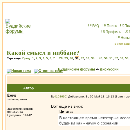
FAQ
Поиск
По
Профиль
Новы
В этом разд
Какой смысл в ниббане?
Страницы
Пред.
1
,
2
,
3
,
4
,
5
,
6
,
7
...
28
,
29
,
30
,
31
,
32
,
33
,
34
...
49
,
50
,
51
,
52
,
53
,
54
Буддийские форумы
->
Дискуссии
Автор
Ёжик
№
410869
Добавлено: Вс 06 Май 18, 16:13 (8 лет том
заблокирован
Вот еще из вики:
Зарегистрирован:
Цитата:
08.03.2014
Суждений: 16142
В настоящее время некоторые иссле
буддизм как «науку о сознании.