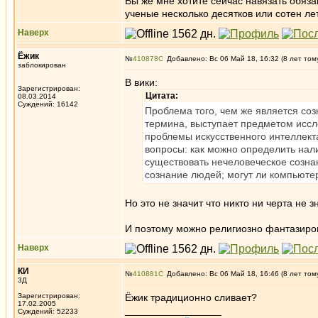
Вы же мне хотите сейчас навязать обяза
ученые несколько десятков или сотен лет.
Наверх
Ёжик
№
410878
Добавлено: Вс 06 Май 18, 16:32 (8 лет том
заблокирован
В вики:
Зарегистрирован:
Цитата:
08.03.2014
Суждений: 16142
Проблема того, чем же является соз
термина, выступает предметом исс
проблемы искусственного интеллект
вопросы: как можно определить нал
существовать нечеловеческое сознан
сознание людей; могут ли компьютер
Но это не значит что никто ни черта не з
И поэтому можно религиозно фантазиров
Наверх
КИ
№
410881
Добавлено: Вс 06 Май 18, 16:46 (8 лет том
3Д
Зарегистрирован:
Ёжик традиционно сливает?
17.02.2005
_________________
Суждений: 52233