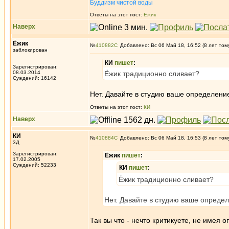
Буддизм чистой воды
Ответы на этот пост:
Ёжик
Наверх
Ёжик
№
410882
Добавлено: Вс 06 Май 18, 16:52 (8 лет том
заблокирован
КИ
пишет
:
Зарегистрирован:
08.03.2014
Ёжик традиционно сливает?
Суждений: 16142
Нет. Давайте в студию ваше определени
Ответы на этот пост:
КИ
Наверх
КИ
№
410884
Добавлено: Вс 06 Май 18, 16:53 (8 лет том
3Д
Зарегистрирован:
Ёжик
пишет
:
17.02.2005
Суждений: 52233
КИ
пишет
:
Ёжик традиционно сливает?
Нет. Давайте в студию ваше опреде
Так вы что - нечто критикуете, не имея 