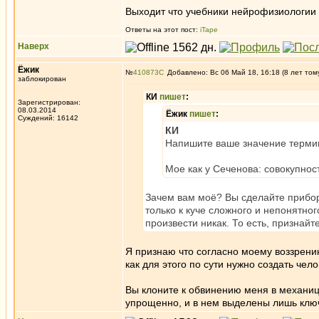
Выходит что учебники нейрофизиологии
Ответы на этот пост:
iTape
Наверх
Ёжик
№
410873
Добавлено: Вс 06 Май 18, 16:18 (8 лет том
заблокирован
КИ
пишет
:
Зарегистрирован:
08.03.2014
Ёжик
пишет
:
Суждений: 16142
КИ
Напишите ваше значение термин
Мое как у Сеченова: совокупнос
Зачем вам моё? Вы сделайте прибор 
только к куче сложного и непонятно
произвести никак. То есть, признайте
Я признаю что согласно моему воззрени
как для этого по сути нужно создать чел
Вы клоните к обвинению меня в механиц
упрощенно, и в нем выделены лишь клю