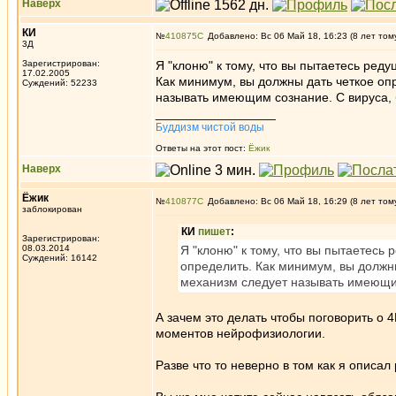
Наверх
КИ
№
410875
Добавлено: Вс 06 Май 18, 16:23 (8 лет том
3Д
Зарегистрирован:
Я "клоню" к тому, что вы пытаетесь реду
17.02.2005
Как минимум, вы должны дать четкое оп
Суждений: 52233
называть имеющим сознание. С вируса, 
_________________
Буддизм чистой воды
Ответы на этот пост:
Ёжик
Наверх
Ёжик
№
410877
Добавлено: Вс 06 Май 18, 16:29 (8 лет том
заблокирован
КИ
пишет
:
Зарегистрирован:
08.03.2014
Я "клоню" к тому, что вы пытаетесь 
Суждений: 16142
определить. Как минимум, вы должны
механизм следует называть имеющим
А зачем это делать чтобы поговорить о
моментов нейрофизиологии.
Разве что то неверно в том как я описал