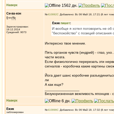
Наверх
Си-ва-кон
№
410892
Добавлено: Вс 06 Май 18, 17:21 (8 лет том
སྲི་བ་དཀོན
Ёжик
пишет
:
Зарегистрирован:
И вообще я хотел поговорить не об 
19.12.2014
Суждений: 9073
"беспокойство" с позиций описания 
Интересно твое мнение.
Пять органов чувств (индрий) - глаз, ухо
части мозга.
Если физиологично перерезать эти нерв
сигналов - коробочка какие картины смо
Йога дает шанс коробочке разъединиться
ли
А как еще?
_________________
Безукоризненная вежливость японцев - с
Наверх
Ёжик
№
410898
Добавлено: Вс 06 Май 18, 17:32 (8 лет том
заблокирован