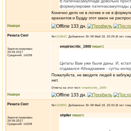
В патиччасамуппаде довольно проста
формиулировке патиччасамуппады де
Конечно дело не в логике и не в формул
арахантов и Будду этот закон не распро
Наверх
Рената Скот
№
411984
Добавлено: Вт 08 Май 18, 20:29 (8 лет том
empiriocritic_1900
пишет
:
Зарегистрирован:
29.09.2017
Суждений: 14208
Цитаты Вам уже были даны. И, кстат
отдавался Абхидхамме - сутты интер
Пожалуйста, не вводите людей в заблуж
нет.
Ответы на этот пост:
empiriocritic_1900
Наверх
Рената Скот
№
411985
Добавлено: Вт 08 Май 18, 20:33 (8 лет том
shpiler
пишет
:
Зарегистрирован:
29.09.2017
Суждений: 14208