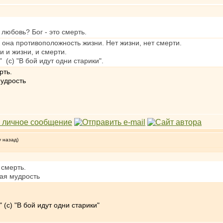
 любовь? Бог - это смерть.
к она противоположность жизни. Нет жизни, нет смерти.
 и жизни, и смерти.
 (с) "В бой идут одни старики".
рть.
мудрость
у назад)
 смерть.
ная мудрость
 (с) "В бой идут одни старики"