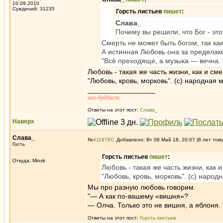
10.09.2010
Суждений: 31235
Горсть листьев
пишет
:
Слава_
Почему вы решили, что Бог - это
Смерть не может быть богом, так ка
А истинная Любовь она за пределами
"Всё преходяще, а музыка — вечна. "
Любовь - такая же часть жизни, как и сме
"Любовь, кровь, морковь". (с) народная 
_________________
нео-буддист
Ответы на этот пост:
Слава_
Наверх
Слава_
№
411978
Добавлено: Вт 08 Май 18, 20:07 (8 лет том
Гость
Горсть листьев
пишет
:
Откуда: Minsk
Любовь - такая же часть жизни, как и
"Любовь, кровь, морковь". (с) народ
Мы про разную любовь говорим.
"— А как по-вашему «вишня»?
— Олча. Только это не вишня, а яблоня. "
Ответы на этот пост:
Горсть листьев