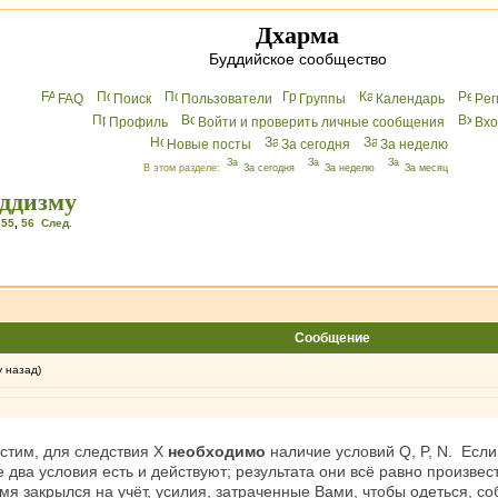
Дхарма
Буддийское сообщество
FAQ
Поиск
Пользователи
Группы
Календарь
Peг
Профиль
Войти и проверить личные сообщения
Вхo
Новые посты
За сегодня
За неделю
В этом разделе:
За сегодня
За неделю
За месяц
уддизму
,
55
,
56
След.
Сообщение
у назад)
устим, для следствия X
необходимо
наличие условий Q, P, N. Если у
е два условия есть и действуют; результата они всё равно произвес
емя закрылся на учёт, усилия, затраченные Вами, чтобы одеться, со