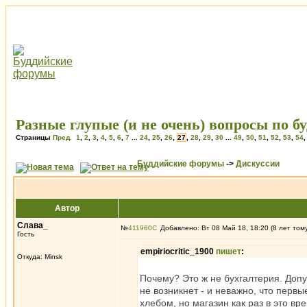
Разные глупые (и не очень) вопросы по б
Страницы
Пред.
1
,
2
,
3
,
4
,
5
,
6
,
7
...
24
,
25
,
26
,
27
,
28
,
29
,
30
...
49
,
50
,
51
,
52
,
53
,
54
Буддийские форумы
->
Дискуссии
Автор
Слава_
№
411960
Добавлено: Вт 08 Май 18, 18:20 (8 лет том
Гость
empiriocritic_1900
пишет
:
Откуда: Minsk
Почему? Это ж не бухгалтерия. Доп
не возникнет - и неважно, что первы
хлебом, но магазин как раз в это вр