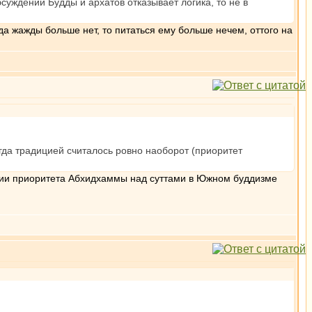
уждении Будды и архатов отказывает логика, то не в
а жажды больше нет, то питаться ему больше нечем, оттого на
гда традицией считалось ровно наоборот (приоритет
иции приоритета Абхидхаммы над суттами в Южном буддизме