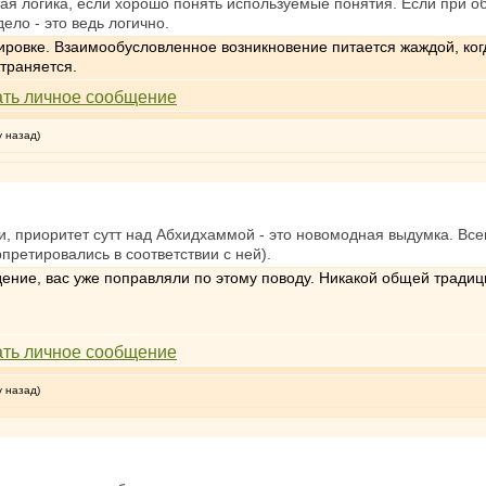
я логика, если хорошо понять используемые понятия. Если при обс
ло - это ведь логично.
ировке. Взаимообусловленное возникновение питается жаждой, когд
страняется.
у назад)
и, приоритет сутт над Абхидхаммой - это новомодная выдумка. Все
претировались в соответствии с ней).
дение, вас уже поправляли по этому поводу. Никакой общей трад
у назад)