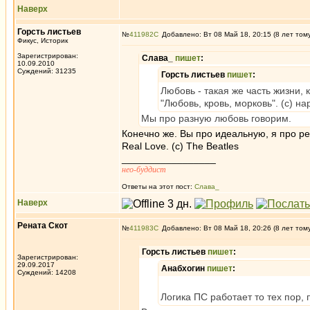
Наверх
Горсть листьев
№
411982
Добавлено: Вт 08 Май 18, 20:15 (8 лет том
Фикус, Историк
Зарегистрирован:
Слава_
пишет
:
10.09.2010
Суждений: 31235
Горсть листьев
пишет
:
Любовь - такая же часть жизни, к
"Любовь, кровь, морковь". (с) н
Мы про разную любовь говорим.
Конечно же. Вы про идеальную, я про р
Real Love. (c) The Beatles
_________________
нео-буддист
Ответы на этот пост:
Слава_
Наверх
Рената Скот
№
411983
Добавлено: Вт 08 Май 18, 20:26 (8 лет том
Горсть листьев
пишет
:
Зарегистрирован:
29.09.2017
Анабхогин
пишет
:
Суждений: 14208
Логика ПС работает то тех пор, 