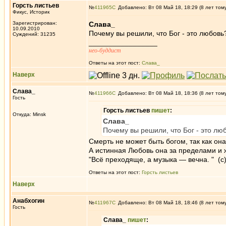
Горсть листьев
№
411965
Добавлено: Вт 08 Май 18, 18:29 (8 лет том
Фикус, Историк
Зарегистрирован:
Слава_
10.09.2010
Почему вы решили, что Бог - это любовь?
Суждений: 31235
_________________
нео-буддист
Ответы на этот пост:
Слава_
Наверх
Слава_
№
411966
Добавлено: Вт 08 Май 18, 18:36 (8 лет том
Гость
Горсть листьев
пишет
:
Откуда: Minsk
Слава_
Почему вы решили, что Бог - это люб
Смерть не может быть богом, так как он
А истинная Любовь она за пределами и ж
"Всё преходяще, а музыка — вечна. " (с)
Ответы на этот пост:
Горсть листьев
Наверх
Анабхогин
№
411967
Добавлено: Вт 08 Май 18, 18:46 (8 лет том
Гость
Слава_
пишет
: