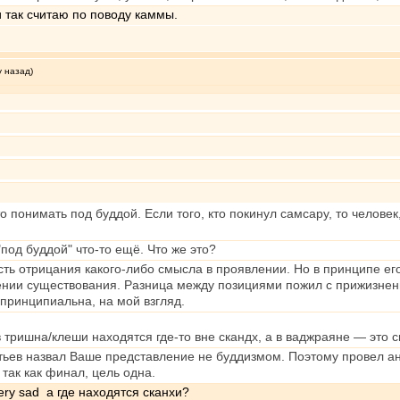
и так считаю по поводу каммы.
у назад)
о понимать под буддой. Если того, кто покинул самсару, то челове
под буддой" что-то ещё. Что же это?
ть отрицания какого-либо смысла в проявлении. Но в принципе его
нии существования. Разница между позициями пожил с прижизненно
принципиальна, на мой взгляд.
 тришна/клеши находятся где-то вне скандх, а в ваджраяне — это 
стьев назвал Ваше представление не буддизмом. Поэтому провел ан
так как финал, цель одна.
а где находятся сканхи?