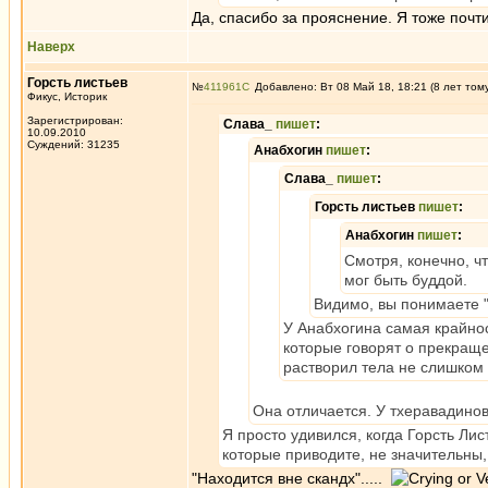
Да, спасибо за прояснение. Я тоже почт
Наверх
Горсть листьев
№
411961
Добавлено: Вт 08 Май 18, 18:21 (8 лет том
Фикус, Историк
Зарегистрирован:
Слава_
пишет
:
10.09.2010
Суждений: 31235
Анабхогин
пишет
:
Слава_
пишет
:
Горсть листьев
пишет
:
Анабхогин
пишет
:
Смотря, конечно, чт
мог быть буддой.
Видимо, вы понимаете "
У Анабхогина самая крайнос
которые говорят о прекраще
растворил тела не слишком 
Она отличается. У тхеравадинов
Я просто удивился, когда Горсть Ли
которые приводите, не значительны, 
"Находится вне скандх".....