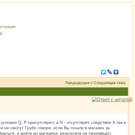
иcтрaция
д
Предыдущая
::
Следующая тема
словия Q, P присутствуют, а N - отсутствует, следствия X так и
ти не смогут. Грубо говоря, если Вы пошли в магазин за
браться, и дойти до магазина, результата не произведут.