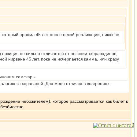
к, который прожил 45 лет после некой реализации, никак не
 позиция не сильно отличается от позиции тхеравадинов,
й нирване 45 лет, пока не исчерпается камма, или сразу
синоним самскары.
алогию с тхеравадой. Для меня отличия в воззрениях,
ерождение небожителем), которое рассматривается как билет к
 безбилетно.