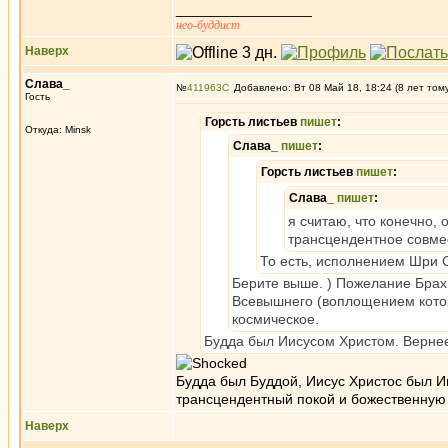
_________________
нео-буддист
Наверх
Слава_
№
411963
Добавлено: Вт 08 Май 18, 18:24 (8 лет том
Гость
Горсть листьев
пишет
:
Откуда: Minsk
Слава_
пишет
:
Горсть листьев
пишет
:
Слава_
пишет
:
я считаю, что конечно,
трансцендентное совме
То есть, исполнением Шри 
Берите выше. ) Пожелание Брах
Всевышнего (воплощением котор
космическое.
Будда был Иисусом Христом. Вернее
Будда был Буддой, Иисус Христос был И
трансцендентный покой и божественную
Наверх