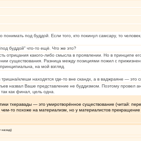
о понимать под буддой. Если того, кто покинул самсару, то челове
под буддой" что-то ещё. Что же это?
ть отрицания какого-либо смысла в проявлении. Но в принципе его
нии существования. Разница между позициями пожил с прижизненно
принципиальна, на мой взгляд.
 тришна/клеши находятся где-то вне скандх, а в ваджраяне — это 
стьев назвал Ваше представление не буддизмом. Поэтому провел ан
так как финал, цель одна.
ктики тхеравады — это умиротворённое существование (читай: пер
чем-то похоже на материализм, но у материалистов прекращение
у назад)