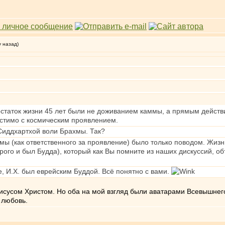
у назад)
 остаток жизни 45 лет были не доживанием каммы, а прямым действ
стимо с космическим проявлением.
Сиддхартхой воли Брахмы. Так?
мы (как ответственного за проявление) было только поводом. Жиз
ого и был Будда), который как Вы помните из наших дискуссий, об
, И.Х. был еврейским Буддой. Всё понятно с вами.
исусом Христом. Но оба на мой взгляд были аватарами Всевышнего
 любовь.