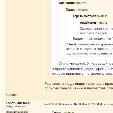
Анабхогин
пишет
:
Слава_
пишет
:
Горсть листьев
пишет
:
Анабхогин
пишет
:
Смотря, конечно, чт
мог быть буддой.
Видимо, вы понимаете "
У Анабхогина самая крайнос
которые говорят о прекраще
растворил тела не слишком 
Она отличается. У тхеравадинов
Я просто удивился, когда Горсть Ли
которые приводите, не значительны, 
Реальная, а не декларативная цель пра
полному прекращению в посмертии. Это 
Наверх
Горсть листьев
№
411975
Добавлено: Вт 08 Май 18, 19:38 (8 лет том
Фикус, Историк
Зарегистрирован:
Слава_
пишет
: