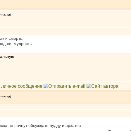
у назад)
ак и смерть.
ародная мудрость
еальную.
у назад)
пока не начнут обсуждать Будду и архатов.