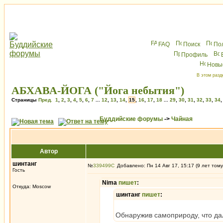
FAQ
Поиск
По
Профиль
Новы
В этом разд
АБХАВА-ЙОГА ("Йога небытия")
Страницы
Пред.
1
,
2
,
3
,
4
,
5
,
6
,
7
...
12
,
13
,
14
,
15
,
16
,
17
,
18
...
29
,
30
,
31
,
32
,
33
,
34
Буддийские форумы
->
Чайная
Автор
шинтанг
№
339499
Добавлено: Пн 14 Авг 17, 15:17 (9 лет тому
Гость
Nima
пишет
:
Откуда: Moscow
шинтанг
пишет
:
Обнаружив самоприроду, что да