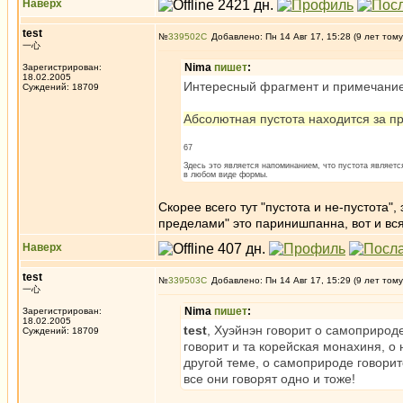
Наверх
test
№
339502
Добавлено: Пн 14 Авг 17, 15:28 (9 лет тому
一心
Nima
пишет
:
Зарегистрирован:
18.02.2005
Интересный фрагмент и примечание 
Суждений: 18709
Абсолютная пустота находится за пр
67
Здесь это является напоминанием, что пустота являетс
в любом виде формы.
Скорее всего тут "пустота и не-пустота"
пределами" это паринишпанна, вот и вся 
Наверх
test
№
339503
Добавлено: Пн 14 Авг 17, 15:29 (9 лет тому
一心
Nima
пишет
:
Зарегистрирован:
18.02.2005
test
, Хуэйнэн говорит о самоприрод
Суждений: 18709
говорит и та корейская монахиня, о 
другой теме, о самоприроде говорит
все они говорят одно и тоже!