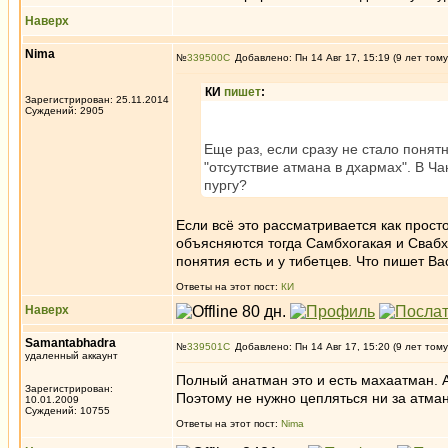
Наверх
Nima
№
339500
Добавлено: Пн 14 Авг 17, 15:19 (9 лет тому
КИ
пишет
:
Зарегистрирован: 25.11.2014
Суждений: 2905
Еще раз, если сразу не стало понят
"отсутствие атмана в дхармах". В Ча
пургу?
Если всё это рассматривается как прост
объясняются тогда Самбхогакая и Свабха
понятия есть и у тибетцев. Что пишет 
Ответы на этот пост:
КИ
Наверх
Samantabhadra
№
339501
Добавлено: Пн 14 Авг 17, 15:20 (9 лет тому
удаленный аккаунт
Полный анатман это и есть махаатман. А
Зарегистрирован:
Поэтому не нужно цепляться ни за атман
10.01.2009
Суждений: 10755
Ответы на этот пост:
Nima