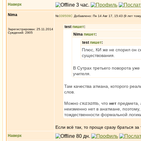
Наверх
Nima
№
339509
Добавлено: Пн 14 Авг 17, 15:43 (9 лет тому
test
пишет
:
Зарегистрирован: 25.11.2014
Суждений: 2905
Nima
пишет
:
test
пишет
:
Плюс, КИ же не спорил он с
существования.
В Сутрах третьего поворота уже
учителя.
Там качества атмана, которого реал
слов.
сказать
Можно
, что
нет
предмета,
неизменно нет в анатмане, поэтому
тождественности формальной логики,
Если всё так, то проще сразу браться з
Наверх