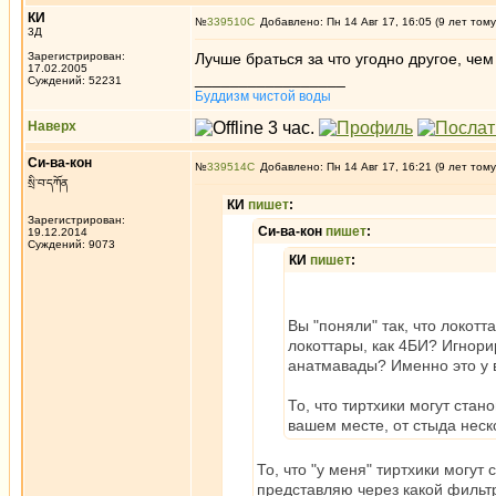
КИ
№
339510
Добавлено: Пн 14 Авг 17, 16:05 (9 лет тому
3Д
Зарегистрирован:
Лучше браться за что угодно другое, ч
17.02.2005
_________________
Суждений: 52231
Буддизм чистой воды
Наверх
Си-ва-кон
№
339514
Добавлено: Пн 14 Авг 17, 16:21 (9 лет тому
སྲི་བ་དཀོན
КИ
пишет
:
Зарегистрирован:
Си-ва-кон
пишет
:
19.12.2014
Суждений: 9073
КИ
пишет
:
Вы "поняли" так, что локот
локоттары, как 4БИ? Игнори
анатмавады? Именно это у в
То, что тиртхики могут стан
вашем месте, от стыда неск
То, что "у меня" тиртхики могут
представляю через какой фильтр 