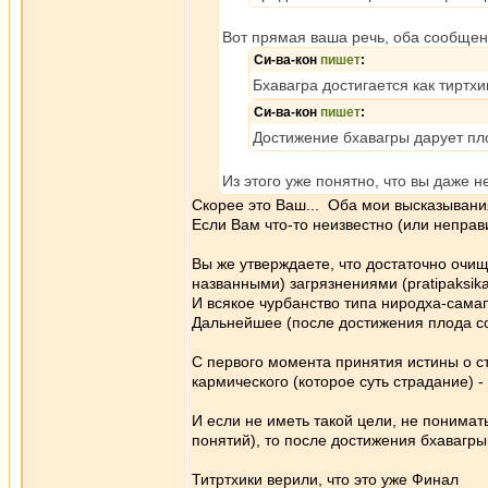
Вот прямая ваша речь, оба сообщен
Си-ва-кон
пишет
:
Бхавагра достигается как тиртхи
Си-ва-кон
пишет
:
Достижение бхавагры дарует пл
Из этого уже понятно, что вы даже н
Скорее это Ваш... Оба мои высказыван
Если Вам что-то неизвестно (или неправ
Вы же утверждаете, что достаточно оч
названными) загрязнениями (pratipaksik
И всякое чурбанство типа ниродха-самапат
Дальнейшее (после достижения плода сот
С первого момента принятия истины о с
кармического (которое суть страдание) -
И если не иметь такой цели, не понимать
понятий), то после достижения бхавагры э
Титртхики верили, что это уже Финал