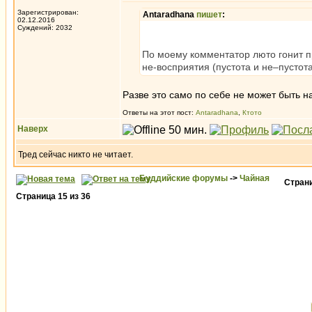
Зарегистрирован:
Antaradhana
пишет
:
02.12.2016
Суждений: 2032
По моему комментатор люто гонит пр
не-восприятия (пустота и не–пустот
Разве это само по себе не может быть 
Ответы на этот пост:
Antaradhana
,
Ктото
Наверх
Тред сейчас никто не читает.
Буддийские форумы
->
Чайная
Стран
Страница
15
из
36