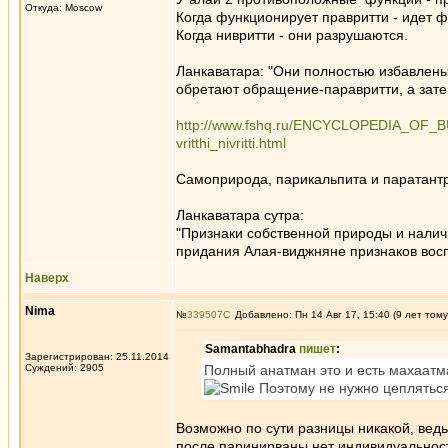
Откуда: Moscow
Когда функционирует правритти - идет 
Когда нивритти - они разрушаются.
Ланкаватара: "Они полностью избавлен
обретают обращение-паравритти, а зате
http://www.fshq.ru/ENCYCLOPEDIA_
vritthi_nivritti.html
Самоприрода, парикальпита и паратантра
Ланкаватара сутра:
"Признаки собственной природы и налич
придания Алая-виджняне признаков во
Наверх
Nima
№
339507
Добавлено: Пн 14 Авг 17, 15:40 (9 лет тому
Samantabhadra
пишет
:
Зарегистрирован: 25.11.2014
Суждений: 2905
Полный анатман это и есть махаатма
Поэтому не нужно цепляться 
Возможно по сути разницы никакой, ведь
после паринирваны нет индивидуальности