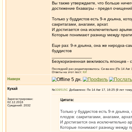
Вы также утверждаете, что больше ничего
достижение бхавагры - предел очищен
Только у буддистов есть 9-я дхьяна, кот
сакритагами, анагами, архат.
И достигается она исключительно арьям
Которые понимают разницу между прати
Еще раз: 9-я дхьяна, она же ниродха-са
буддистов
_________________
Безукоризненная вежливость японцев - с
Последний раз редактировалось: Си-ва-кон (Пн 14 Авг 1
Ответы на этот пост:
КИ
Наверх
Кукай
№
339515
Добавлено: Пн 14 Авг 17, 16:25 (9 лет тому
Зарегистрирован:
Цитата:
02.12.2016
Суждений: 2032
Только у буддистов есть 9-я дхьяна,
плодов: сакритагами, анагами, архат
И достигается она исключительно а
Которые понимают разницу между п