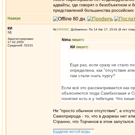
адвайты, где говорят о безобъектном и
представлений большинства российских 
Наверх
КИ
№
339508
Добавлено: Пн 14 Авг 17, 15:41 (9 лет тому
3Д
Зарегистрирован:
Nima
пишет
:
17.02.2005
Суждений: 52231
КИ
пишет
:
Еще раз, если сразу не стало п
определена, как "отсутствие атм
там стали гнать пургу?
Если всё это рассматривается как п
объясняются тогда Самбхогакая и Св
понятия есть и у тибетцев. Что пи
Не "просто обычное отсутствие", а отсу
Самоприрода - то, что в дхармах нет атм
Странно, что Торчинов в этом запутался.
_________________
Буддизм чистой воды