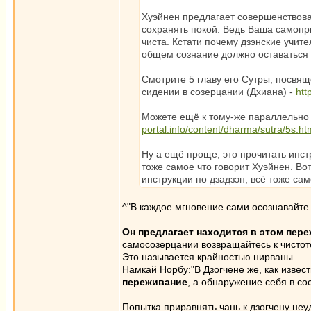
Хуэйнен предлагает совершенствова
сохранять покой. Ведь Ваша самопр
чиста. Кстати почему дзэнские учит
общем сознание должно оставаться 
Смотрите 5 главу его Сутры, посвя
сидении в созерцании (Дхиана) -
htt
Можете ещё к тому-же параллельно
portal.info/content/dharma/sutra/5s.ht
Ну а ещё проще, это прочитать инст
тоже самое что говорит Хуэйнен. Во
инструкции по дзадзэн, всё тоже сам
^"В каждое мгновение сами осознавайте
Он предлагает находится в этом пер
самосозерцании возвращайтесь к чистот
Это называется крайностью нирваны.
Намкай Норбу:"В Дзогчене же, как извес
переживание
, а обнаружение себя в со
Попытка приравнять чань к дзогчену неу