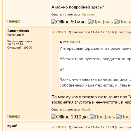
А можно подробней здесь?
Ответы на этот пост:
Си-ва-кон
Наверх
Antaradhana
№
339517
Добавлено: Пн 14 Авг 17, 16:36 (9 лет тому
Wolfshadow
Зарегистрирован:
Nima
пишет
:
16.01.2016
Суждений: 10000
Интересный фрагмент и примечание 
Абсолютная пустота находится за пр
67
Здесь это является напоминанием, 
собственных характеристик, и, тем
По моему комментатор люто гонит про "ч
восприятия (пустота и не–пустота), и ни
Ответы на этот пост:
Кукай
Наверх
Кукай
№
339518
Добавлено: Пн 14 Авг 17, 16:39 (9 лет тому