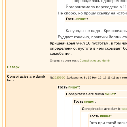
переводилась одновременно
Йогарантамала переведена в 11
Не спорю, но прошу ссылку на источ
Гость
пишет
:
Клоунады не надо - Кришначарь
Буддист конечно, практики йогини-та
Кришначарья учил 16 пустотам, в том чи
определению: пустота в нём скрывает б
самобытия.
Ответы на этот пост:
Conspiracies are dumb
Наверх
Conspiracies are dumb
№
262576
Добавлено: Вс 15 Ноя 15, 16:11 (11 лет том
Гость
Гость
пишет
:
Conspiracies are dumb
пишет
:
Гость
пишет
:
Conspiracies are dumb
пиш
Гость
пишет
:
"что при такой зав