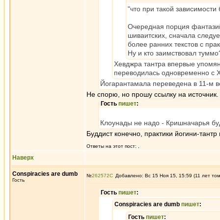
"что при такой зависимости
Очередная порция фантазий 
шиваитских, сначала следуе
более ранних текстов с пра
Ну и кто заимствовал тумм
Хевджра тантра впервые упомян
переводилась одновременно с Х
Йогарантамала переведена в 11-м в
Не спорю, но прошу ссылку на источник.
Гость
пишет
:
Клоунады не надо - Кришначарья бу
Буддист конечно, практики йогини-тантр 
Ответы на этот пост:
,
Наверх
Conspiracies are dumb
№
262572
Добавлено: Вс 15 Ноя 15, 15:59 (11 лет то
Гость
Гость
пишет
:
Conspiracies are dumb
пишет
:
Гость
пишет
: