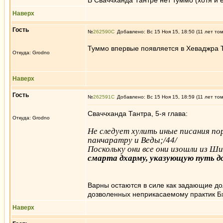
В Сваччханда Тантре нет туммо (хотя и е
Наверх
Гость
№
262590
Добавлено: Вс 15 Ноя 15, 18:50 (11 лет то
Туммо впервые появляется в Хеваджра Та
Откуда: Grodno
Наверх
Гость
№
262591
Добавлено: Вс 15 Ноя 15, 18:59 (11 лет то
Сваччханда Тантра, 5-я глава:
Откуда: Grodno
Не следует хулить иные писания по
панчаратру и Веды;/44/
Поскольку они все они изошли из Ш
смарта дхарму, указующую путь д
Варны остаются в силе как задающие д
дозволенных неприкасаемому практик Бх
Наверх