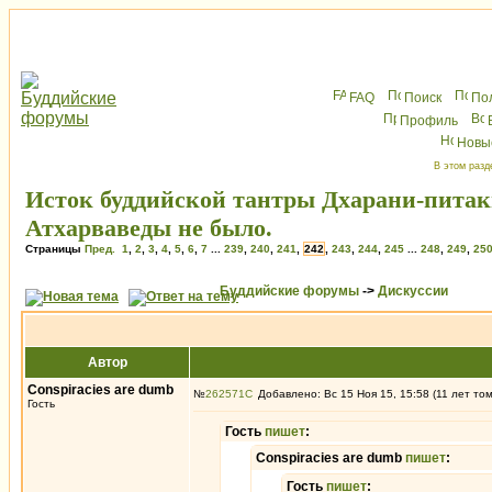
FAQ
Поиск
По
Профиль
Новы
В этом разд
Исток буддийской тантры Дхарани-питак
Атхарваведы не было.
Страницы
Пред.
1
,
2
,
3
,
4
,
5
,
6
,
7
...
239
,
240
,
241
,
242
,
243
,
244
,
245
...
248
,
249
,
25
Буддийские форумы
->
Дискуссии
Автор
Conspiracies are dumb
№
262571
Добавлено: Вс 15 Ноя 15, 15:58 (11 лет то
Гость
Гость
пишет
:
Conspiracies are dumb
пишет
:
Гость
пишет
: