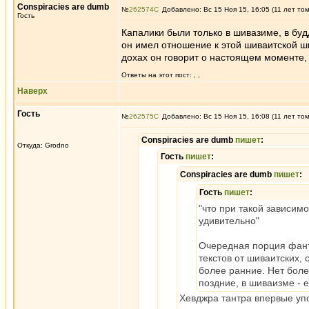
Conspiracies are dumb
№
262574
Добавлено: Вс 15 Ноя 15, 16:05 (11 лет то
Гость
Капалики были только в шивазиме, в буд
он имел отношение к этой шиваитской шко
дохах он говорит о настоящем моменте,
Ответы на этот пост:
,
,
Наверх
Гость
№
262575
Добавлено: Вс 15 Ноя 15, 16:08 (11 лет то
Conspiracies are dumb
пишет
:
Откуда: Grodno
Гость
пишет
:
Conspiracies are dumb
пишет
:
Гость
пишет
:
"что при такой зависим
удивительно"
Очередная порция фанта
текстов от шиваитских,
более ранние. Нет боле
поздние, в шиваизме - 
Хевджра тантра впервые уп