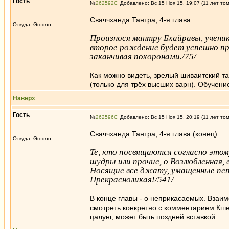
Гость
№
262592
Добавлено: Вс 15 Ноя 15, 19:07 (11 лет то
Сваччханда Тантра, 4-я глава:
Откуда: Grodno
Произнося мантру Бхайравы, ученик
второе рождение будет успешно про
заканчивая похоронами./75/
Как можно видеть, зрелый шиваитский т
(только для трёх высших варн). Обучени
Наверх
Гость
№
262596
Добавлено: Вс 15 Ноя 15, 20:19 (11 лет то
Сваччханда Тантра, 4-я глава (конец):
Откуда: Grodno
Те, кто посвящаются согласно этом
шудры или прочие, о Возлюбленная,
Носящие все джату, умащенные пепл
Прекрасноликая!/541/
В конце главы - о неприкасаемых. Вза
смотреть конкретно с комментарием Кшем
цалунг, может быть поздней вставкой.