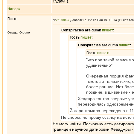
Будды").
Наверх
Гость
№
262586
Добавлено: Вс 15 Ноя 15, 18:14 (11 лет то
Conspiracies are dumb
пишет
:
Откуда: Grodno
Гость
пишет
:
Conspiracies are dumb
пишет
:
Гость
пишет
:
"что при такой зависим
удивительно"
Очередная порция фанта
текстов от шиваитских,
более ранние. Нет боле
поздние, в шиваизме - 
Хевджра тантра впервые уп
переводилась одновременно
Йогарантамала переведена в 11
Не спорю, но прошу ссылку на источ
Не могу найти. Поскольку есть датировка 
границей научной датировки Хеваджры - 