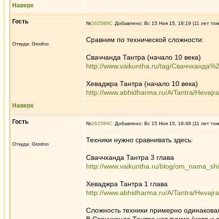
Наверх
Гость
№
262588
Добавлено: Вс 15 Ноя 15, 18:19 (11 лет то
Сравним по технической сложности:
Откуда: Grodno
Сваччанда Тантра (начало 10 века)
http://www.vaikuntha.ru/tag/Сваччханда%
Хеваджра Тантра (начало 10 века)
http://www.abhidharma.ru/A/Tantra/Hevajr
Наверх
Гость
№
262589
Добавлено: Вс 15 Ноя 15, 18:48 (11 лет то
Техники нужно сравнивать здесь:
Откуда: Grodno
Сваччханда Тантра 3 глава
http://www.vaikuntha.ru/blog/om_nama_sh
Хеваджра Тантра 1 глава
http://www.abhidharma.ru/A/Tantra/Hevajr
Сложность техники примерно одинакова