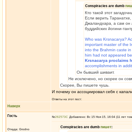
Conspiracies are dumb
пиш
Кто такой этот загадоч
Если верить Таранатхе,
Джаландхара, а сам он 
буддийских йогини-тант
Who was Krsnacarya? Acco
important master of the
into the Brahmin caste in
him had not appeared be
Krsnacarya proclaims hi
accomplishments in addi
Он бывший шиваит.
Не исключено, но скорее он сов
Скорее, Вы пишете чушь.
И почему он ассоциировал себя с капал
Ответы на этот пост:
Наверх
Гость
№
262573
Добавлено: Вс 15 Ноя 15, 16:04 (11 лет то
Conspiracies are dumb
пишет
:
Откуда: Grodno