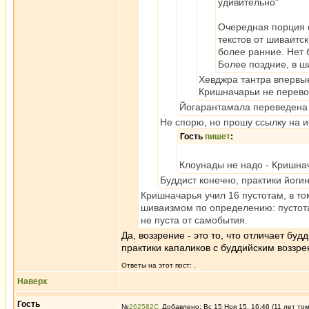
удивительно"
Очередная порция ф
текстов от шиваитс
более ранние. Нет 
Более поздние, в ш
Хевджра тантра впервые
Кришначарьи не перево
Йогарантамала переведена 
Не спорю, но прошу ссылку на и
Гость
пишет
:
Клоунады не надо - Кришнач
Буддист конечно, практики йогин
Кришначарья учил 16 пустотам, в то
шиваизмом по определению: пустота
не пуста от самобытия.
Да, воззрение - это то, что отличает бу
практики капаликов с буддийским воззре
Ответы на этот пост:
,
Наверх
Гость
№
262582
Добавлено: Вс 15 Ноя 15, 16:46 (11 лет то