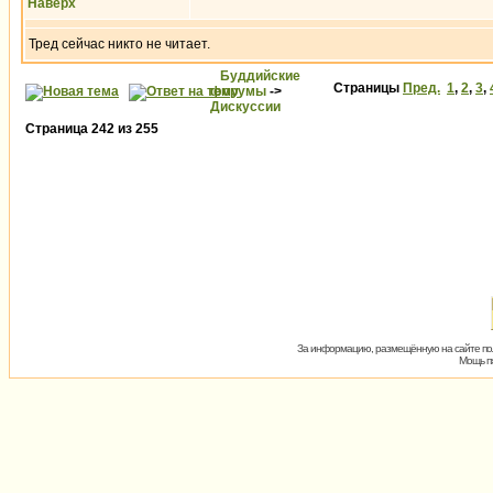
Наверх
Тред сейчас никто не читает.
Буддийские
Страницы
Пред.
1
,
2
,
3
,
форумы
->
Дискуссии
Страница
242
из
255
За информацию, размещённую на сайте пол
Мощь пх