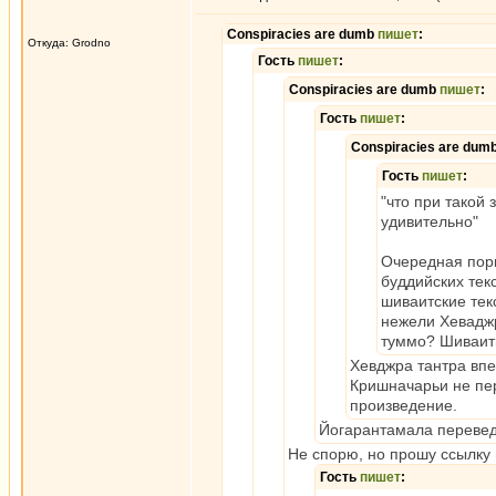
Conspiracies are dumb
пишет
:
Откуда: Grodno
Гость
пишет
:
Conspiracies are dumb
пишет
:
Гость
пишет
:
Conspiracies are dum
Гость
пишет
:
"что при такой
удивительно"
Очередная порц
буддийских тек
шиваитские тек
нежели Хеваджр
туммо? Шиваит
Хевджра тантра впе
Кришначарьи не пе
произведение.
Йогарантамала переведе
Не спорю, но прошу ссылку 
Гость
пишет
: