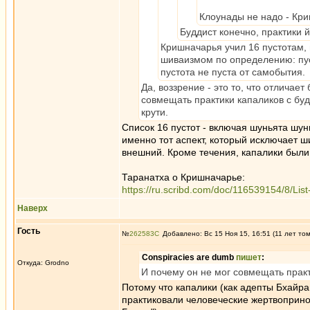
Клоунады не надо - Кри
Буддист конечно, практики 
Кришначарья учил 16 пустотам, 
шиваизмом по определению: пус
пустота не пуста от самобытия.
Да, воззрение - это то, что отличает
совмещать практики капаликов с буд
крути.
Список 16 пустот - включая шуньята шунь
именно тот аспект, который исключает ш
внешний. Кроме течения, капалики были
Таранатха о Кришначарье:
https://ru.scribd.com/doc/116539154/8/List
Наверх
Гость
№
262583
Добавлено: Вс 15 Ноя 15, 16:51 (11 лет то
Conspiracies are dumb
пишет
:
Откуда: Grodno
И почему он не мог совмещать прак
Потому что капалики (как адепты Бхайр
практиковали человеческие жертвоприно