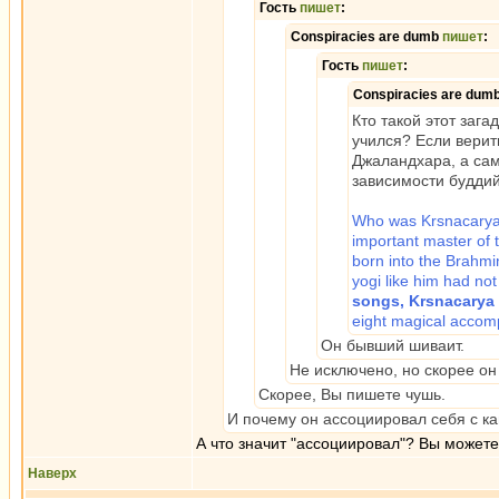
Гость
пишет
:
Conspiracies are dumb
пишет
:
Гость
пишет
:
Conspiracies are dum
Кто такой этот заг
учился? Если верит
Джаландхара, а сам
зависимости буддий
Who was Krsnacarya?
important master of
born into the Brahmi
yogi like him had no
songs, Krsnacarya 
eight magical accom
Он бывший шиваит.
Не исключено, но скорее он
Скорее, Вы пишете чушь.
И почему он ассоциировал себя с к
А что значит "ассоциировал"? Вы может
Наверх