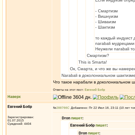
Если индуизм опред
- Смартизм
- Вишнуизм
- Шиваизм
- Шактизм
то каждый индуист 
narabali мудрецами
Неужели narabali т
Смартизм?
This is Smarta!
Ок, Смарта, и что же вы намере
Narabali в доколониальном шактизме
Что такое нарабали в доколониальном 
Ответы на этот пост:
Евгений Бобр
Наверх
Евгений Бобр
№
288766
Добавлено: Пт 22 Июл 16, 23:11 (10 лет то
Зарегистрирован:
Dron
пишет
:
01.07.2015
Суждений: 4404
Евгений Бобр
пишет
:
Dron
пишет
: