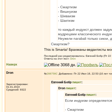
- Смартизм
- Вишнуизм
- Шиваизм
- Шактизм
то каждый индуист должен задума
мудрецами классического инду
Неужели narabali только сикхи,
Смартизм?
This is Smarta! Брахманы-ведантисты мо
Последний раз редактировалось: Евгений Бобр (Пт 22 И
Ответы на этот пост:
Dron
Наверх
Dron
№
288758
Добавлено: Пт 22 Июл 16, 22:53 (10 лет то
Евгений Бобр
пишет
:
Зарегистрирован:
01.01.2010
Dron
пишет
:
Суждений: 9322
Евгений Бобр
пишет
:
Если индуизм определяется 
- Смартизм