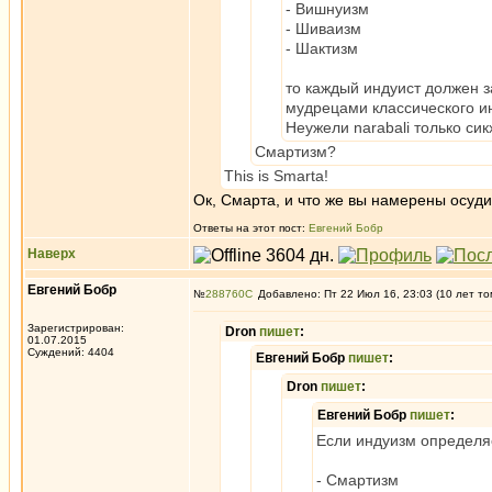
- Вишнуизм
- Шиваизм
- Шактизм
то каждый индуист должен за
мудрецами классического и
Неужели narabali только си
Смартизм?
This is Smarta!
Ок, Смарта, и что же вы намерены осуди
Ответы на этот пост:
Евгений Бобр
Наверх
Евгений Бобр
№
288760
Добавлено: Пт 22 Июл 16, 23:03 (10 лет то
Зарегистрирован:
Dron
пишет
:
01.07.2015
Суждений: 4404
Евгений Бобр
пишет
:
Dron
пишет
:
Евгений Бобр
пишет
:
Если индуизм определяе
- Смартизм