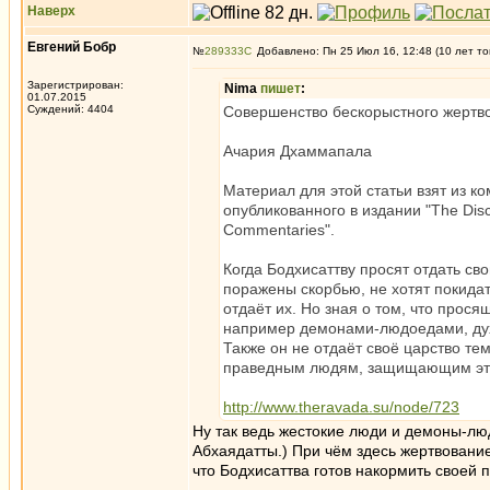
Наверх
Евгений Бобр
№
289333
Добавлено: Пн 25 Июл 16, 12:48 (10 лет то
Зарегистрирован:
Nima
пишет
:
01.07.2015
Суждений: 4404
Совершенство бескорыстного жертв
Ачария Дхаммапала
Материал для этой статьи взят из к
опубликованного в издании "The Disco
Commentaries".
Когда Бодхисаттву просят отдать свои
поражены скорбью, не хотят покидат
отдаёт их. Но зная о том, что про
например демонами-людоедами, духа
Также он не отдаёт своё царство тем
праведным людям, защищающим это
http://www.theravada.su/node/723
Ну так ведь жестокие люди и демоны-люд
Абхаядатты.) При чём здесь жертвовани
что Бодхисаттва готов накормить своей