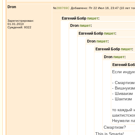
Dron
№
288769
Добавлено: Пт 22 Июл 16, 23:47 (10 лет то
Евгений Бобр
пишет
:
Зарегистрирован:
01.01.2010
Dron
пишет
:
Суждений: 9322
Евгений Бобр
пишет
:
Dron
пишет
:
Евгений Бобр
пишет
:
Dron
пишет
:
Евгений Бо
Если индуи
- Смартизм
- Вишнуизм
- Шиваизм
- Шактизм
то каждый 
шактистско
Неужели na
Смартизм?
This is Smarta!