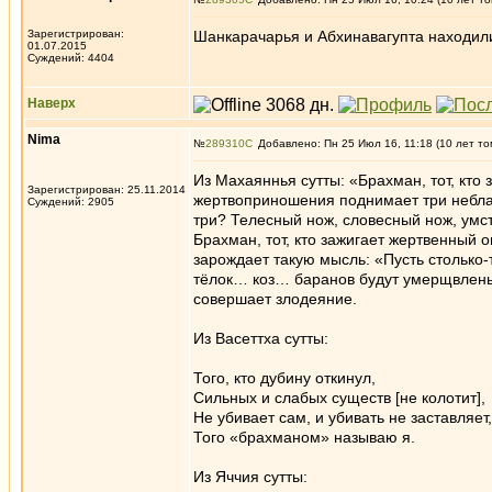
Зарегистрирован:
Шанкарачарья и Абхинавагупта находили 
01.07.2015
Суждений: 4404
Наверх
Nima
№
289310
Добавлено: Пн 25 Июл 16, 11:18 (10 лет то
Из Махаяннья сутты: «Брахман, тот, кто
Зарегистрирован: 25.11.2014
жертвоприношения поднимает три неблаг
Суждений: 2905
три? Телесный нож, словесный нож, умс
Брахман, тот, кто зажигает жертвенный 
зарождает такую мысль: «Пусть столько
тёлок… коз… баранов будут умерщвлены 
совершает злодеяние.
Из Васеттха сутты:
Того, кто дубину откинул,
Сильных и слабых существ [не колотит],
Не убивает сам, и убивать не заставляет,
Того «брахманом» называю я.
Из Яччия сутты: