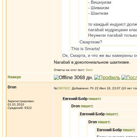
- Вишнуизм
- Шиваизм
- Шактизм
то каждый индуист долж
narabali мудрецами кла
Неужели narabali тольк
Смартизм?
This is Smarta!
Ок, Смарта, и что же вы намерены о
Narabali в доколониальном шактизме.
Ответы на этот пост:
Dron
Наверх
Dron
№
288762
Добавлено: Пт 22 Июл 16, 23:07 (10 лет то
Евгений Бобр
пишет
:
Зарегистрирован:
01.01.2010
Dron
пишет
:
Суждений: 9322
Евгений Бобр
пишет
:
Dron
пишет
:
Евгений Бобр
пишет
: