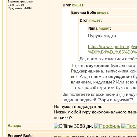
Зарегистрирован:
01.07.2015
Dron
пишет
:
Суждений: 4404
Евгений Бобр
пишет
:
Dron
пишет
:
Nima
пишет
:
Пурушамедха
https://ru.wikipedi
%D0%B4%D1%85%D0%
Да, и что вы отметили особ
То, что
осуждение
буквального 
Радхакришнана, выпускника хри
век. А где прямые
осуждения
бу
влиянием, индуизме? Или всех 
- а как насчёт критики буквально
Вы полагаете классический (?) инду
радиопередачей "Зори индуизма"?
Не нужен председатель.
Нужен любой гуру доколониального перио
не сикх)?
Наверх
Евгений Бобр
№
289305
Добавлено: Пн 25 Июл 16, 10:24 (10 лет то