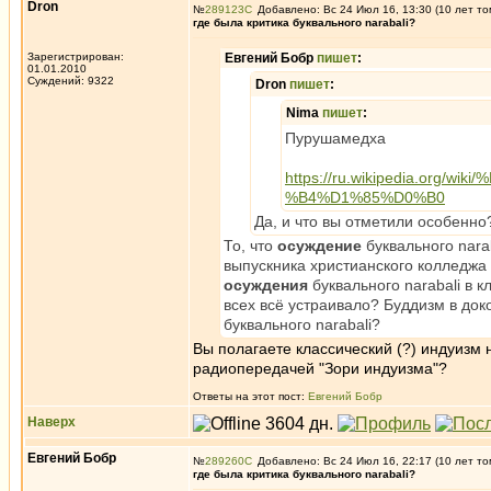
Dron
№
289123
Добавлено: Вс 24 Июл 16, 13:30 (10 лет то
где была критика буквального narabali?
Зарегистрирован:
Евгений Бобр
пишет
:
01.01.2010
Суждений: 9322
Dron
пишет
:
Nima
пишет
:
Пурушамедха
https://ru.wikipedia.o
%B4%D1%85%D0%B0
Да, и что вы отметили особенно
То, что
осуждение
буквального nara
выпускника христианского колледжа 
осуждения
буквального narabali в 
всех всё устраивало? Буддизм в док
буквального narabali?
Вы полагаете классический (?) индуизм 
радиопередачей "Зори индуизма"?
Ответы на этот пост:
Евгений Бобр
Наверх
Евгений Бобр
№
289260
Добавлено: Вс 24 Июл 16, 22:17 (10 лет то
где была критика буквального narabali?