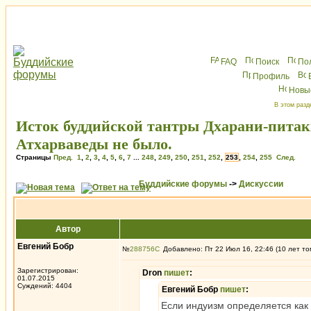
FAQ
Поиск
По
Профиль
Новы
В этом разд
Исток буддийской тантры Дхарани-питак
Атхарваведы не было.
Страницы
Пред.
1
,
2
,
3
,
4
,
5
,
6
,
7
...
248
,
249
,
250
,
251
,
252
,
253
,
254
,
255
След.
Буддийские форумы
->
Дискуссии
Автор
Евгений Бобр
№
288756
Добавлено: Пт 22 Июл 16, 22:46 (10 лет то
Зарегистрирован:
Dron
пишет
:
01.07.2015
Суждений: 4404
Евгений Бобр
пишет
:
Если индуизм определяется как