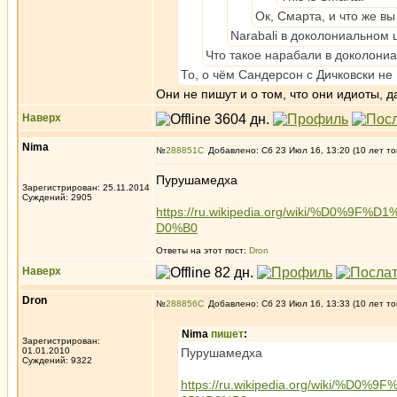
Ок, Смарта, и что же в
Narabali в доколониальном 
Что такое нарабали в доколони
То, о чём Сандерсон с Дичковски не 
Они не пишут и о том, что они идиоты, 
Наверх
Nima
№
288851
Добавлено: Сб 23 Июл 16, 13:20 (10 лет то
Пурушамедха
Зарегистрирован: 25.11.2014
Суждений: 2905
https://ru.wikipedia.org/wiki/%D
D0%B0
Ответы на этот пост:
Dron
Наверх
Dron
№
288856
Добавлено: Сб 23 Июл 16, 13:33 (10 лет то
Nima
пишет
:
Зарегистрирован:
01.01.2010
Пурушамедха
Суждений: 9322
https://ru.wikipedia.org/wik