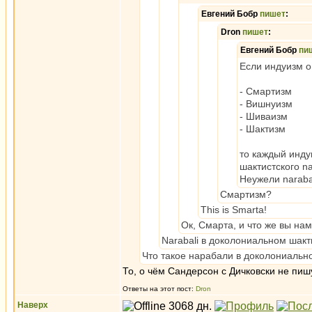
Евгений Бобр
пишет
:
Dron
пишет
:
Евгений Бобр
пи
Если индуизм о
- Смартизм
- Вишнуизм
- Шиваизм
- Шактизм
то каждый инду
шактистского n
Неужели naraba
Смартизм?
This is Smarta!
Ок, Смарта, и что же вы на
Narabali в доколониальном шакт
Что такое нарабали в доколониальн
То, о чём Сандерсон с Дичковски не пишу
Ответы на этот пост:
Dron
Наверх