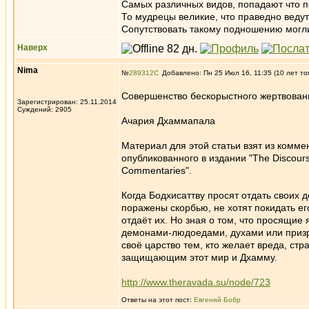
Самых различных видов, попадают что п
То мудрецы великие, что праведно ведут
Сопутствовать такому подношению могли
Наверх
Nima
№
289312
Добавлено: Пн 25 Июл 16, 11:35 (10 лет то
Совершенство бескорыстного жертвован
Зарегистрирован: 25.11.2014
Суждений: 2905
Ачария Дхаммапала
Материал для этой статьи взят из комме
опубликованного в издании "The Discourse
Commentaries".
Когда Бодхисаттву просят отдать своих де
поражены скорбью, не хотят покидать ег
отдаёт их. Но зная о том, что просящи
демонами-людоедами, духами или призрак
своё царство тем, кто желает вреда, стр
защищающим этот мир и Дхамму.
http://www.theravada.su/node/723
Ответы на этот пост:
Евгений Бобр