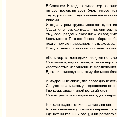
В Саваттхи. И тогда великое жертвоприн
пятьсот волов, пятьсот тёлок, пятьсот к
слуги, рабочие, подгоняемые наказание
лицами.
И тогда, утром, группа монахов, одевши
Саваттхи в поисках подаяний, они верн
ему, сели рядом и сказали: «Так вот, У
Косальского. Пятьсот быков... баранов б
подгоняемые наказанием и страхом, за
И тогда Благословенный, осознав значе
«Есть жертва лошадьми,
людьми есть же
Саммапаса, ваджапеййя, а также нирагг
Жестокостью исполненные жертвования 
Едва ли принесут они кому большое благ
И мудрецы великие, что праведно ведут 
Сопутствовать такому подношению не ст
Где козы, овцы и иной рогатый скот
Самых различных видов попадают вдруг 
Но если подношение насилия лишено,
Что по семейному обычаю свершается в
Где нет ни коз, и ни овец, и ни рогатого 