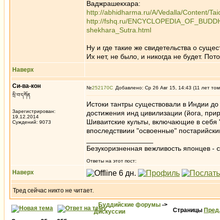
Ваджрашекхара:
http://abhidharma.ru/A/Vedalla/Content/Ta
http://fshq.ru/ENCYCLOPEDIA_OF_BU
shekhara_Sutra.html
Ну и где такие же свидетельства о суще
Их нет, не было, и никогда не будет. Пот
Наверх
Си-ва-кон
№
252170
Добавлено: Ср 26 Авг 15, 14:43 (11 лет том
སྲི་བ་དཀོན
Истоки тантры существовали в Индии до 
Зарегистрирован:
достижения инд цивилизации (йога, приру
19.12.2014
Шиваитские культы, включающие в себя "
Суждений: 9073
впоследствиии "освоенные" постарийск
_________________
Безукоризненная вежливость японцев - с
Ответы на этот пост:
Наверх
Тред сейчас никто не читает.
Буддийские форумы
->
Страницы
Пред
Дискуссии