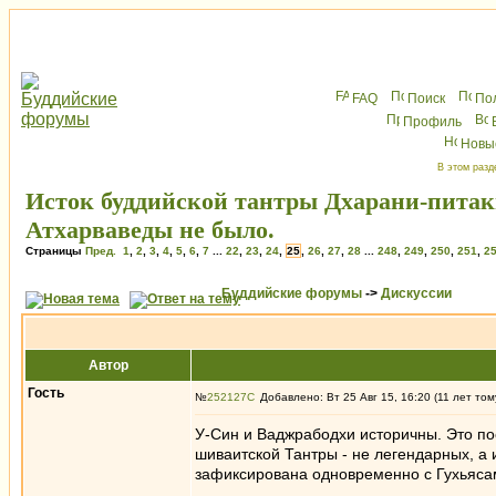
FAQ
Поиск
По
Профиль
Новы
В этом разд
Исток буддийской тантры Дхарани-питак
Атхарваведы не было.
Страницы
Пред.
1
,
2
,
3
,
4
,
5
,
6
,
7
...
22
,
23
,
24
,
25
,
26
,
27
,
28
...
248
,
249
,
250
,
251
,
2
Буддийские форумы
->
Дискуссии
Автор
Гость
№
252127
Добавлено: Вт 25 Авг 15, 16:20 (11 лет том
У-Син и Ваджрабодхи историчны. Это посл
шиваитской Тантры - не легендарных, а 
зафиксирована одновременно с Гухьяса