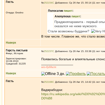
Гость
№
252154
Добавлено: Ср 26 Авг 15, 00:14 (11 лет том
Полосатик
пишет
:
Откуда: Grodno
Anonymous
пишет
:
Праджняпарамита - первый опыт
оказался не ниже мужского.
Стали возможны буддини?
В том числе. Главное же, что стало во
Наверх
Горсть листьев
№
252157
Добавлено: Ср 26 Авг 15, 03:38 (11 лет том
Фикус, Историк
Зарегистрирован:
Появились богатые и влиятельные спон
10.09.2010
_________________
Суждений: 31235
нео-буддист
Наверх
Гость
№
252168
Добавлено: Ср 26 Авг 15, 14:42 (11 лет том
Ваджрабодхи:
https://ru.wikipedia.org/wiki/%
D0%B8