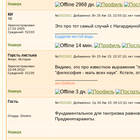
Наверх
КИ
№
252151
Добавлено: Вт 25 Авг 15, 22:03 (11 лет том
3Д
Зарегистрирован:
Это про тот самый случай с Нагарджуной
17.02.2005
_________________
Суждений: 52233
Буддизм чистой воды
Наверх
Горсть листьев
№
252152
Добавлено: Вт 25 Авг 15, 22:37 (11 лет том
Фикус, Историк
Зарегистрирован:
Видимо, это про известное выражение "
10.09.2010
"философия - мать всех наук". Кстати, 
Суждений: 31235
_________________
нео-буддист
Наверх
Гость
№
252153
Добавлено: Ср 26 Авг 15, 00:13 (11 лет том
Фундаментальное для тантризма равнове
Откуда: Grodno
Праджняпарамиты.
Наверх