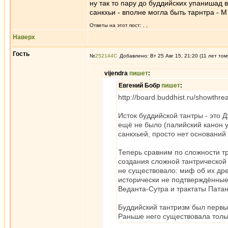
ну так то пару до буддийских упанишад в
санкхьи - вполне могла быть тарнтра - М
Ответы на этот пост:
,
,
Наверх
Гость
№
252144
Добавлено: Вт 25 Авг 15, 21:20 (11 лет том
vijendra
пишет
:
Евгений Бобр
пишет
:
http://board.buddhist.ru/showt
Исток буддийской тантры - это 
ещё не было (палийский канон у
санкхьей, просто нет оснований
Теперь сравним по сложности т
создания сложной тантрической
не существовало: миф об их дре
исторически не подтверждённые,
Веданта-Сутра и трактаты Патан
Буддийский тантризм был первы
Раньше него существовала тольк