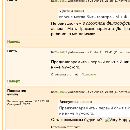
№
252148
Добавлено: Вт 25 Авг 15, 21:38 (11 лет том
vijendra
пишет
:
вполне могла быть тарнтра - М + Ж
в сложном философск
Не раньше, чем
аспект - Мать-Праджняпарамита. До Пр
религии, в метафизике.
Наверх
Гость
№
252149
Добавлено: Вт 25 Авг 15, 21:41 (11 лет том
Праджняпарамита - первый опыт в Индии
ниже мужского.
Ответы на этот пост:
Полосатик
Наверх
Полосатик
№
252150
Добавлено: Вт 25 Авг 15, 21:59 (11 лет том
नक्तचारिन्
Зарегистрирован: 08.11.2010
Anonymous
пишет
:
Суждений: 2607
Праджняпарамита - первый опыт в И
не ниже мужского.
Стали возможны буддини?
Ответы на этот пост: