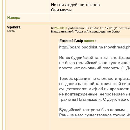
Нет ни людей, ни текстов.
Они мифы.
Наверх
vijendra
№
252131
Добавлено: Вт 25 Авг 15, 17:31 (11 лет том
Гость
Махасангхикой. Тогда и Атхарваведы не было.
Евгений Бобр
пишет
:
http://board.buddhist.ru/showthrea
Исток буддийской тантры - это Дхар
не было (палийский канон упоминает
просто нет оснований говорить. (+ 
Теперь сравним по сложности тракт
создания сложной тантрической сис
существовало: миф об их древности
не подтверждённые, непроверяемые о
трактаты Патанджали. С другой же с
Буддийский тантризм был первым.
Раньше него существовала только й