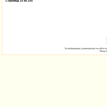
Страница
25
из
255
За информацию, размещённую на сайте пол
Мощь пх