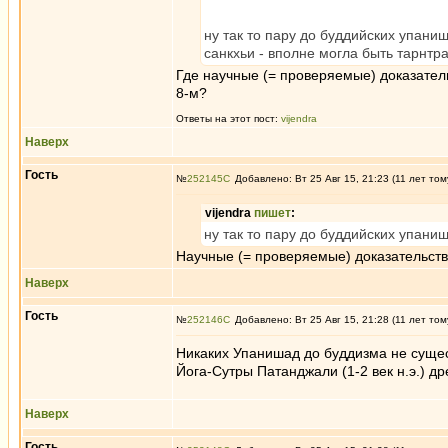
ну так то пару до буддийских упаниш
санкхьи - вполне могла быть тарнтра
Где научные (= проверяемые) доказатель
8-м?
Ответы на этот пост:
vijendra
Наверх
Гость
№
252145
Добавлено: Вт 25 Авг 15, 21:23 (11 лет том
vijendra
пишет
:
ну так то пару до буддийских упани
Научные (= проверяемые) доказательства
Наверх
Гость
№
252146
Добавлено: Вт 25 Авг 15, 21:28 (11 лет том
Никаких Упанишад до буддизма не суще
Йога-Сутры Патанджали (1-2 век н.э.) 
Наверх
Гость