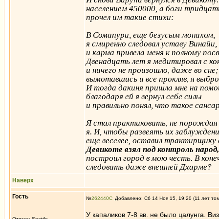
населением 450000, а боги тридцат
прочел им такие стихи:
В Сомапури, еще безусым монахом,
я смиренно следовал уставу Винайи,
и карма привела меня к полному пос
Двенадцать лет я медитировал с ко
и ничего не произошло, даже во сне;
вымотавшись и все прокляв, я выбро
И тогда дакиня пришла мне на пом
благодаря ей я вернул себе силы
и правильно понял, что такое сансар
Я стал практиковать, не порождая к
я. И, чтобы развеять их заблуждения
еще веселее, оставил трактирщику в 
Девикоте взял под контроль наро
построил город в мою честь. В конеч
следовать даже внешней Дхаpме?
Наверх
Гость
№
262440
Добавлено: Сб 14 Ноя 15, 19:20 (11 лет то
У капаликов 7-8 вв. не было цалунга. В
Откуда: Seattle