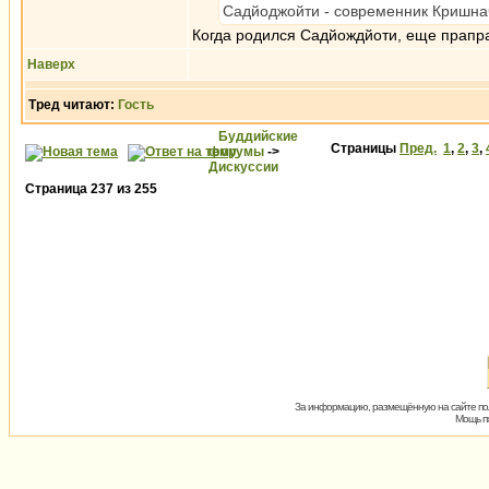
Садйоджойти - современник Кришнач
Когда родился Садйождйоти, еще прапр
Наверх
Тред читают:
Гость
Буддийские
Страницы
Пред.
1
,
2
,
3
,
форумы
->
Дискуссии
Страница
237
из
255
За информацию, размещённую на сайте пол
Мощь пх