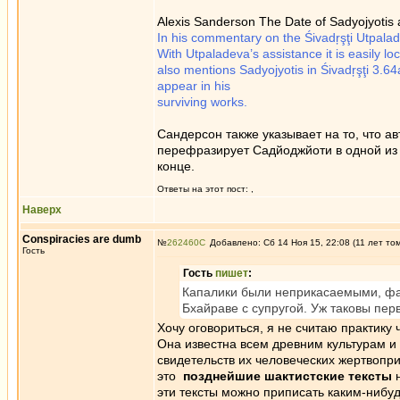
Alexis Sanderson The Date of Sadyojyotis 
In his commentary on the Śivadŗşţi Utpalade
With Utpaladeva’s assistance it is easily
also mentions Sadyojyotis in Śivadŗşţi 3.6
appear in his
surviving works.
Сандерсон также указывает на то, что а
перефразирует Садйоджйоти в одной из 
конце.
Ответы на этот пост:
,
Наверх
Conspiracies are dumb
№
262460
Добавлено: Сб 14 Ноя 15, 22:08 (11 лет то
Гость
Гость
пишет
:
Капалики были неприкасаемыми, факт
Бхайраве с супругой. Уж таковы пер
Хочу оговориться, я не считаю практику
Она известна всем древним культурам и 
свидетельств их человеческих жертвопр
это
позднейшие шактистские тексты
н
эти тексты можно приписать каким-нибу