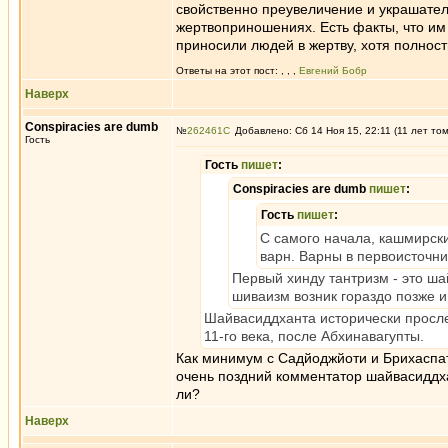
свойственно преувеличение и украшатель
жертвоприношениях. Есть факты, что им
приносили людей в жертву, хотя полност
Ответы на этот пост:
,
,
,
Евгений Бобр
Наверх
Conspiracies are dumb
№
262461
Добавлено: Сб 14 Ноя 15, 22:11 (11 лет то
Гость
Гость
пишет
:
Conspiracies are dumb
пишет
:
Гость
пишет
:
С самого начала, кашмирски
варн. Варны в первоисточни
Первый хинду тантризм - это ш
шиваизм возник гораздо позже 
Шайвасиддханта исторически прослеж
11-го века, после Абхинавагупты.
Как минимум с Садйоджйоти и Брихаспати
очень поздний комментатор шайвасиддх
ли?
Наверх