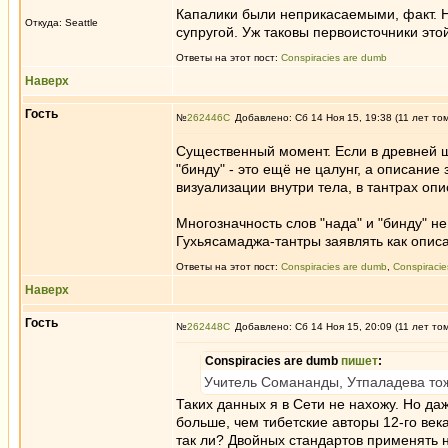
Капалики были неприкасаемыми, факт. Но
Откуда: Seattle
супругой. Уж таковы первоисточники это
Ответы на этот пост:
Conspiracies are dumb
Наверх
Гость
№
262446
Добавлено: Сб 14 Ноя 15, 19:38 (11 лет то
Существенный момент. Если в древней ш
"бинду" - это ещё не цалунг, а описание
визуализации внутри тела, в тантрах опи
Многозначность слов "нада" и "бинду" н
Гухьясамаджа-тантры заявлять как описа
Ответы на этот пост:
Conspiracies are dumb
,
Conspiraci
Наверх
Гость
№
262448
Добавлено: Сб 14 Ноя 15, 20:09 (11 лет то
Conspiracies are dumb
пишет
:
Учитель Сомананды, Утпаладева тож
Таких данных я в Сети не нахожу. Но даж
больше, чем тибетские авторы 12-го века
так ли? Двойных стандартов применять 