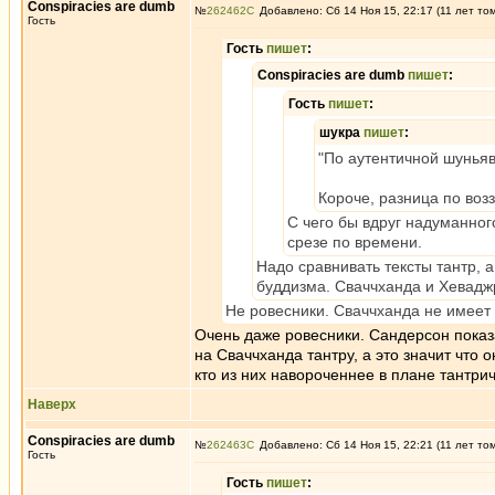
Conspiracies are dumb
№
262462
Добавлено: Сб 14 Ноя 15, 22:17 (11 лет то
Гость
Гость
пишет
:
Conspiracies are dumb
пишет
:
Гость
пишет
:
шукра
пишет
:
"По аутентичной шуньява
Короче, разница по воз
С чего бы вдруг надуманног
срезе по времени.
Надо сравнивать тексты тантр,
буддизма. Сваччханда и Хеваджр
Не ровесники. Сваччханда не имеет
Очень даже ровесники. Сандерсон показ
на Сваччханда тантру, а это значит что
кто из них навороченнее в плане тантрич
Наверх
Conspiracies are dumb
№
262463
Добавлено: Сб 14 Ноя 15, 22:21 (11 лет то
Гость
Гость
пишет
: