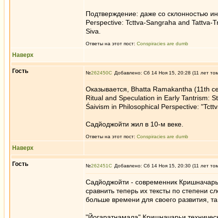
Подтверждение: даже со склонностью инду
Perspective: Tcttva-Sangraha and Tattva-T
Siva.
Ответы на этот пост:
Conspiracies are dumb
Наверх
Гость
№
262450
Добавлено: Сб 14 Ноя 15, 20:28 (11 лет то
Оказывается, Bhatta Ramakantha (11th ce
Ritual and Speculation in Early Tantrism:
Śaivism in Philosophical Perspective: "Tct
Садйоджойти жил в 10-м веке.
Ответы на этот пост:
Conspiracies are dumb
Наверх
Гость
№
262451
Добавлено: Сб 14 Ноя 15, 20:30 (11 лет то
Садйоджойти - современник Кришначарьи
сравнить теперь их тексты по степени с
больше времени для своего развития, та
"Йогаратнамала" Кришначарьи техничес