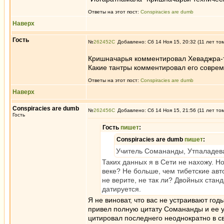
Ответы на этот пост:
Conspiracies are dumb
Наверх
Гость
№
262452
Добавлено: Сб 14 Ноя 15, 20:32 (11 лет то
Кришначарья комментировал Хеваджра-т
Какие тантры комментировал его совре
Ответы на этот пост:
Conspiracies are dumb
Наверх
Conspiracies are dumb
№
262456
Добавлено: Сб 14 Ноя 15, 21:56 (11 лет то
Гость
Гость
пишет
:
Conspiracies are dumb
пишет
:
Учитель Сомананды, Утпаладева
Таких данных я в Сети не нахожу. Но
веке? Не больше, чем тибетские авто
не верите, не так ли? Двойных стан
датируется.
Я не виноват, что вас не устраивают год
привел полную цитату Сомананды и ее 
цитировал последнего неоднократно в с