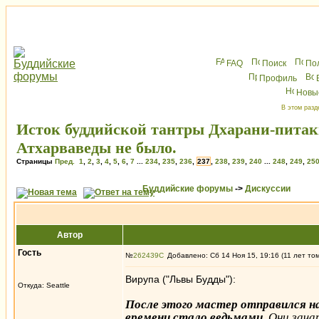
FAQ
Поиск
По
Профиль
Новы
В этом разд
Исток буддийской тантры Дхарани-питак
Атхарваведы не было.
Страницы
Пред.
1
,
2
,
3
,
4
,
5
,
6
,
7
...
234
,
235
,
236
,
237
,
238
,
239
,
240
...
248
,
249
,
25
Буддийские форумы
->
Дискуссии
Автор
Гость
№
262439
Добавлено: Сб 14 Ноя 15, 19:16 (11 лет то
Вирупа ("Львы Будды"):
Откуда: Seattle
После этого мастер отправился на
времени стало ведьмами
. Они зач