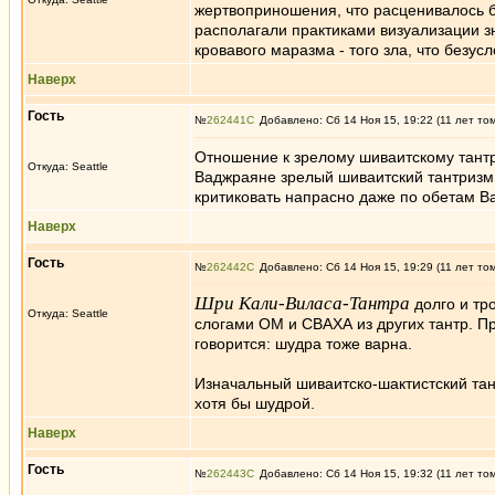
жертвоприношения, что расценивалось б
располагали практиками визуализации з
кровавого маразма - того зла, что безус
Наверх
Гость
№
262441
Добавлено: Сб 14 Ноя 15, 19:22 (11 лет то
Отношение к зрелому шиваитскому тантр
Откуда: Seattle
Ваджраяне зрелый шиваитский тантризм, 
критиковать напрасно даже по обетам В
Наверх
Гость
№
262442
Добавлено: Сб 14 Ноя 15, 19:29 (11 лет то
Шри Кали-Виласа-Тантра
долго и тр
Откуда: Seattle
слогами ОМ и СВАХА из других тантр. Пр
говорится: шудра тоже варна.
Изначальный шиваитско-шактистский тант
хотя бы шудрой.
Наверх
Гость
№
262443
Добавлено: Сб 14 Ноя 15, 19:32 (11 лет то