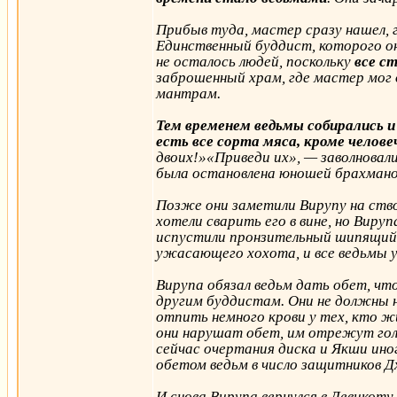
Прибыв туда, мастер сразу нашел, г
Единственный буддист, которого он
не осталось людей, поскольку
все с
заброшенный храм, где мастер мог 
мантрам.
Тем временем ведьмы собирались и
есть все сорта мяса, кроме челове
двоих!»«Приведи их», — заволновали
была остановлена юношей брахманом
Позже они заметили Вирупу на ство
хотели сварить его в вине, но Вируп
испустили пронзительный шипящий 
ужасающего хохота, и все ведьмы 
Вирупа обязал ведьм дать обет, чт
другим буддистам. Они не должны н
отпить немного крови у тех, кто ж
они нарушат обет, им отрежут гол
сейчас очертания диска и Якши ино
обетом ведьм в число защитников Д
И снова Вирупа вернулся в Девикоту