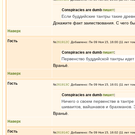
Conspiracies are dumb
пишет
:
Если буддийские тантры такие древ
Докажите факт заимствования. С чего бы
Наверх
Гость
№
261912
Добавлено: Пн 09 Ноя 15, 16:00 (11 лет то
Conspiracies are dumb
пишет
:
Первенство буддийской тантры идет 
Враньё.
Наверх
Гость
№
261913
Добавлено: Пн 09 Ноя 15, 16:01 (11 лет то
Conspiracies are dumb
пишет
:
Ничего о своем первенстве в тантре
шиваитов, вайшнавов и брахманов. 
Враньё.
Наверх
Гость
№
261914
Добавлено: Пн 09 Ноя 15, 16:02 (11 лет то