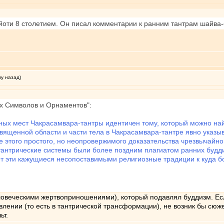
йоти 8 столетием. Он писал комментарии к ранним тантрам шайва
му назад)
х Символов и Орнаментов":
ых мест Чакрасамвара-тантры идентичен тому, который можно най
вященной области и части тела в Чакрасамвара-тантре явно указыв
 этого простого, но неопровержимого доказательства чрезвычайно
 тантрические системы были более поздним плагиатом ранних будд
т эти кажущиеся несопоставимыми религиозные традиции к куда 
человеческими жертвоприношениями), который подавлял буддизм. Ес
лении (то есть в тантрической трансформации), не возник бы сюже
ьт.