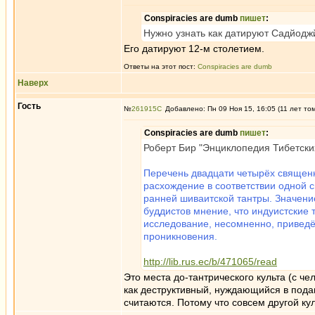
Conspiracies are dumb
пишет
:
Нужно узнать как датируют Садйодж
Его датируют 12-м столетием.
Ответы на этот пост:
Conspiracies are dumb
Наверх
Гость
№
261915
Добавлено: Пн 09 Ноя 15, 16:05 (11 лет то
Conspiracies are dumb
пишет
:
Роберт Бир "Энциклопедия Тибетски
Перечень двадцати четырёх священн
расхождение в соответствии одной с
ранней шиваитской тантры. Значение
буддистов мнение, что индуистские
исследование, несомненно, приведё
проникновения.
http://lib.rus.ec/b/471065/read
Это места до-тантрического культа (с 
как деструктивный, нуждающийся в подав
считаются. Потому что совсем другой кул