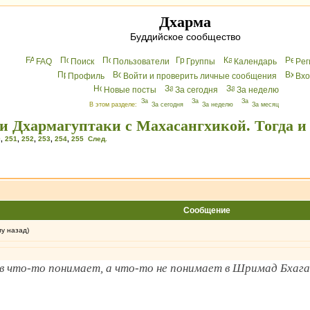
Дхарма
Буддийское сообщество
FAQ
Поиск
Пользователи
Группы
Календарь
Peг
Профиль
Войти и проверить личные сообщения
Вхo
Новые посты
За сегодня
За неделю
В этом разделе:
За сегодня
За неделю
За месяц
и Дхармагуптаки с Махасангхикой. Тогда и
0
,
251
,
252
,
253
,
254
,
255
След.
Сообщение
му назад)
ев что-то понимает, а что-то не понимает в Шримад Бха