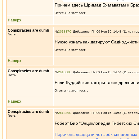
Причем здесь Шримад Бхагаватам к Бр
Ответы на этот пост:
Наверх
Conspiracies are dumb
№
261887
Добавлено: Пн 09 Ноя 15, 14:48 (11 лет то
Гость
Нужно узнать как датируют Садйоджйоти
Ответы на этот пост:
Наверх
Conspiracies are dumb
№
261888
Добавлено: Пн 09 Ноя 15, 14:54 (11 лет то
Гость
Если буддийские тантры такие древние 
Ответы на этот пост:
,
Наверх
Conspiracies are dumb
№
261889
Добавлено: Пн 09 Ноя 15, 14:56 (11 лет то
Гость
Роберт Бир "Энциклопедия Тибетских С
Перечень двадцати четырёх священных м