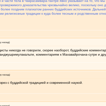
 и части тела в Чакрасамвара-тантре явно указывает на то, что м
опровержимого доказательства чрезвычайно велико, поскольку оно 
 более поздним плагиатом ранних буддийских источников. Дальне
ми религиозные традиции к куда более тесным и родственным отн
му назад)
дисты никогда не говорили, скорее наоборот, буддийские коммента
Манджушримулакальпе, комментариям к Махавайрочана-сутре и дру
му назад)
зрез с буддийской традицией и современной наукой.
му назад)