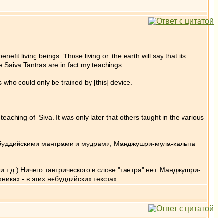
efit living beings. Those living on the earth will say that its
he Saiva Tantras are in fact my teachings.
who could only be trained by [this] device.
e teaching of Siva. It was only later that others taught in the various
с буддийскими мантрами и мудрами, Манджушри-мула-кальпа
и т.д.) Ничего тантрического в слове "тантра" нет. Манджушри-
никах - в этих небуддийских текстах.