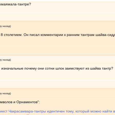
ахмаямала-тантре?
му назад)
 8 столетием. Он писал комментарии к ранним тантрам шайва-сид
му назад)
и изначальные почему они сотни шлок заимствуют из шайва тантр?
му назад)
имволов и Орнаментов":
ест Чакрасамвара-тантры идентичен тому, который можно найти в