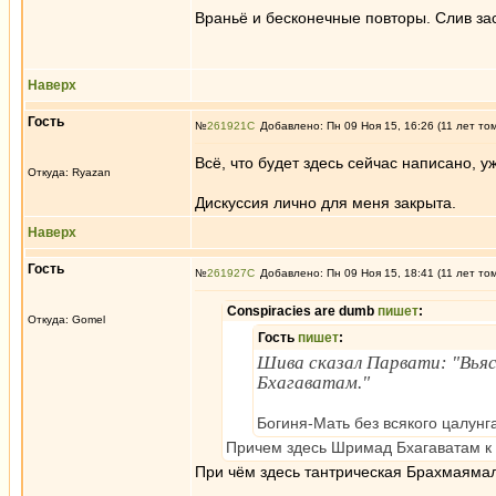
Враньё и бесконечные повторы. Слив за
Наверх
Гость
№
261921
Добавлено: Пн 09 Ноя 15, 16:26 (11 лет то
Всё, что будет здесь сейчас написано, у
Откуда: Ryazan
Дискуссия лично для меня закрыта.
Наверх
Гость
№
261927
Добавлено: Пн 09 Ноя 15, 18:41 (11 лет то
Conspiracies are dumb
пишет
:
Откуда: Gomel
Гость
пишет
:
Шива сказал Парвати: "Вья
Бхагаватам."
Богиня-Мать без всякого цалунг
Причем здесь Шримад Бхагаватам к
При чём здесь тантрическая Брахмаямал