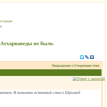
иcтрaция
д
 Атхарваведы не было.
Предыдущая
::
Следующая тема
гаватам. Я понимаю истинный смысл Шримад