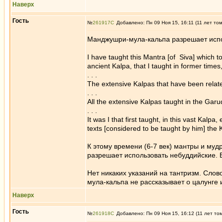
Наверх
Гость
№
261917
Добавлено: Пн 09 Ноя 15, 16:11 (11 лет то
Манджушри-мула-кальпа разрешает испо
I have taught this Mantra [of Siva] which to
ancient Kalpa, that I taught in former times
. . .
The extensive Kalpas that have been relate
. . .
All the extensive Kalpas taught in the Garu
. . .
It was I that first taught, in this vast Kalp
texts [considered to be taught by him] the
К этому времени (6-7 век) мантры и му
разрешает использовать небуддийские. 
Нет никаких указаний на тантризм. Слово
мула-кальпа не рассказывает о цалунге и
Наверх
Гость
№
261918
Добавлено: Пн 09 Ноя 15, 16:12 (11 лет то