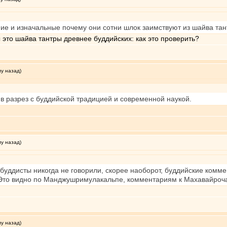
ние и изначальные почему они сотни шлок заимствуют из шайва тан
 это шайва тантры древнее буддийских: как это проверить?
му назад)
в разрез с буддийской традицией и современной наукой.
му назад)
 буддисты никогда не говорили, скорее наоборот, буддийские комм
Это видно по Манджушримулакальпе, комментариям к Махавайрочан
му назад)