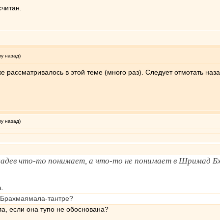
считан.
му назад)
же рассматривалось в этой теме (много раз). Следует отмотать назад
му назад)
садев что-то понимает, а что-то не понимает в Шримад 
а.
 Брахмаямала-тантре?
а, если она тупо не обоснована?