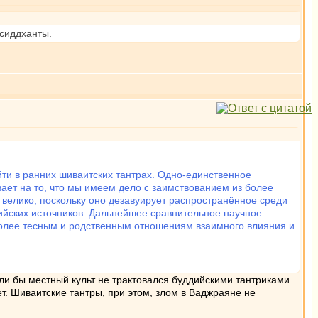
-сиддханты.
ти в ранних шиваитских тантрах. Одно-единственное
ает на то, что мы имеем дело с заимствованием из более
 велико, поскольку оно дезавуирует распространённое среди
ийских источников. Дальнейшее сравнительное научное
более тесным и родственным отношениям взаимного влияния и
ли бы местный культ не трактовался буддийскими тантриками
т. Шиваитские тантры, при этом, злом в Ваджраяне не