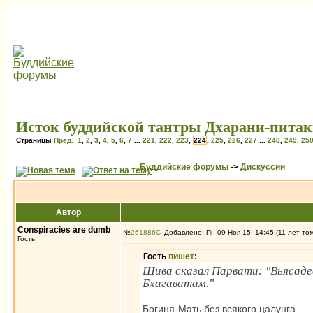
Исток буддийской тантры Дхарани-питак
Страницы
Пред.
1
,
2
,
3
,
4
,
5
,
6
,
7
...
221
,
222
,
223
,
224
,
225
,
226
,
227
...
248
,
249
,
25
Буддийские форумы
->
Дискуссии
Автор
Conspiracies are dumb
№
261886
Добавлено: Пн 09 Ноя 15, 14:45 (11 лет то
Гость
Гость
пишет
:
Шива сказал Парвати: "Вьясад
Бхагаватам."
Богиня-Мать без всякого цалунга.