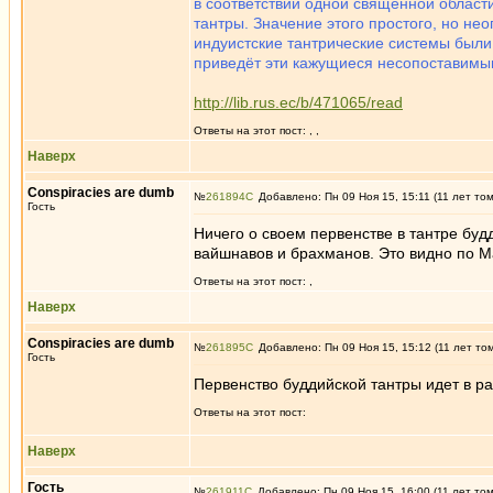
в соответствии одной священной области
тантры. Значение этого простого, но не
индуистские тантрические системы были
приведёт эти кажущиеся несопоставимы
http://lib.rus.ec/b/471065/read
Ответы на этот пост:
,
,
Наверх
Conspiracies are dumb
№
261894
Добавлено: Пн 09 Ноя 15, 15:11 (11 лет то
Гость
Ничего о своем первенстве в тантре буд
вайшнавов и брахманов. Это видно по 
Ответы на этот пост:
,
Наверх
Conspiracies are dumb
№
261895
Добавлено: Пн 09 Ноя 15, 15:12 (11 лет то
Гость
Первенство буддийской тантры идет в ра
Ответы на этот пост:
Наверх
Гость
№
261911
Добавлено: Пн 09 Ноя 15, 16:00 (11 лет то