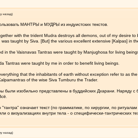
му назад)
льзовать МАНТРЫ и МУДРЫ из индуистских текстов.
gether with the trident Mudra destroys all demons, out of my desire to ben
, was taught by Siva. [But] the various excellent extensive [Kalpas] in t
d in the Vaisnavas Tantras were taught by Manjughosa for living beings 
da Tantras were taught by me in order to benefit living beings.
a, everything that the inhabitants of earth without exception refer to as th
 Kalpamantras of the wise Siva Tumburu the Trader.
дры были изобильно представлены в буддийских Дхарани. Наряду 
Всё.
 "тантра" означает текст (по грамматике, по хирургии, по ритуалам 
ли о визуализациях внутри тела - о специфически-тантрических тех
му назад)