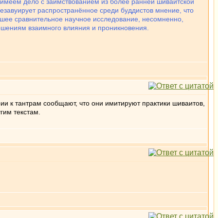
ы имеем дело с заимствованием из более ранней шиваитской
дезавуирует распространённое среди буддистов мнение, что
йшее сравнительное научное исследование, несомненно,
ошениям взаимного влияния и проникновения.
рии к тантрам сообщают, что они имитируют практики шиваитов,
гим текстам.