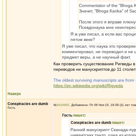
Commentator of the "Bhoga Ka
Значит, "Bhoga Karika" of Sad
После этого я вправе плюну
Псевдонаука мне неинтерес
Я ж уже писал, а если вас проци
пятом веке?
Я уже писал, что наука это проверя
комментировал, не переводил и не ц
предмет веры, а не научный факт.
Как проверить существование Ригведы в
переводов ни манускриптов до 11 столет
The oldest surviving manuscripts are from 
https://en.wikipedia.org/wiki/Rigveda
Наверх
Conspiracies are dumb
№
261690
Добавлено: Пт 06 Ноя 15, 19:39 (11 лет то
Гость
Гость
пишет
:
Conspiracies are dumb
пишет
:
Ранний манускрипт Сканада-пур
шиваитских тантр, одна из кото