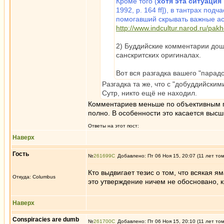
Кроме того (
хотя эта ситуация
1992, p. 164 ff]), в тантрах по
помогавший скрывать важные ас
http://www.indcultur.narod.ru/pakh
2) Буддийские комментарии дошл
санскритских оригиналах.
Вот вся разгадка вашего "парадо
Разгадка та же, что с "добуддийски
Сутр, никто ещё не находил.
Комментариев меньше по объективным п
полно. В особенности это касается высш
Ответы на этот пост:
Наверх
Гость
№
261699
Добавлено: Пт 06 Ноя 15, 20:07 (11 лет то
Кто выдвигает тезис о том, что всякая я
Откуда: Columbus
это утверждение ничем не обосновано,
Наверх
Conspiracies are dumb
№
261700
Добавлено: Пт 06 Ноя 15, 20:10 (11 лет то