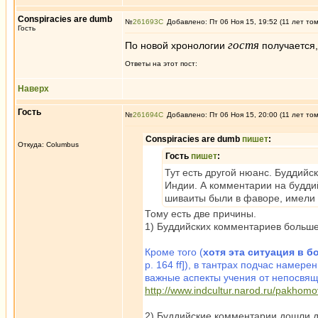
Conspiracies are dumb
№
261693
Добавлено: Пт 06 Ноя 15, 19:52 (11 лет то
Гость
гостя
По новой хронологии
получается,
Ответы на этот пост:
Наверх
Гость
№
261694
Добавлено: Пт 06 Ноя 15, 20:00 (11 лет то
Conspiracies are dumb
пишет
:
Откуда: Columbus
Гость
пишет
:
Тут есть другой нюанс. Буддийс
Индии. А комментарии на буддий
шиваиты были в фаворе, имели в
Тому есть две причины.
1) Буддийских комментариев больше
Кроме того (
хотя эта ситуация в 
p. 164 ff]), в тантрах подчас намер
важные аспекты учения от непосвящ
http://www.indcultur.narod.ru/pakhomov
2) Буддийские комментарии дошли до