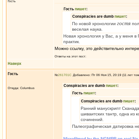
Гость
Гость
пишет
:
Conspiracies are dumb
пишет
:
гостя
По новой хронологии
пол
веселая наука.
Новая хронология у Вас, а у меня в
практик.
Можно ссылку, это действительно интере
Ответы на этот пост:
Наверх
Гость
№
261701
Добавлено: Пт 06 Ноя 15, 20:19 (11 лет то
Conspiracies are dumb
пишет
:
Откуда: Columbus
Гость
пишет
:
Conspiracies are dumb
пишет
:
Ранний манускрипт Сканада
шиваитских тантр, одна из 
сочинений.
Палеографическая датировка нен
Microfilmed by the NGMPP on reel No. B