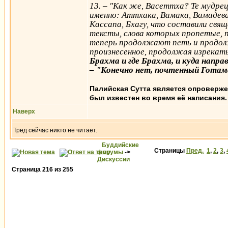
13. – "Как же, Васеттха? Те мудрец
именно: Аттхака, Вамака, Вамадев
Кассапа, Бхагу, что составили свя
тексты, слова которых пропетые, п
теперь продолжают петь и продол
произнесенное, продолжая изрекать
Брахма и где Брахма, и куда напр
– "Конечно нет, почтенный Готам
Палийская Сутта является опроверже
был известен во время её написания.
Наверх
Тред сейчас никто не читает.
Буддийские
Страницы
Пред.
1
,
2
,
3
,
форумы
->
Дискуссии
Страница
216
из
255