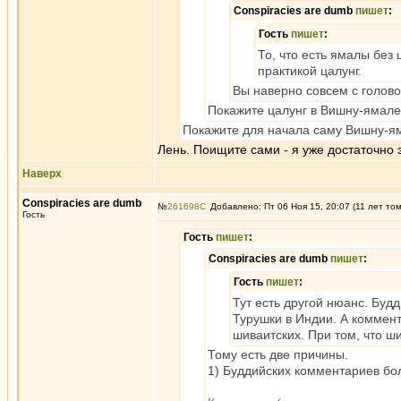
Conspiracies are dumb
пишет
:
Гость
пишет
:
То, что есть ямалы без
практикой цалунг.
Вы наверно совсем с голово
Покажите цалунг в Вишну-ямале
Покажите для начала саму Вишну-я
Лень. Поищите сами - я уже достаточно э
Наверх
Conspiracies are dumb
№
261698
Добавлено: Пт 06 Ноя 15, 20:07 (11 лет то
Гость
Гость
пишет
:
Conspiracies are dumb
пишет
:
Гость
пишет
:
Тут есть другой нюанс. Буд
Турушки в Индии. А коммент
шиваитских. При том, что ш
Тому есть две причины.
1) Буддийских комментариев бо