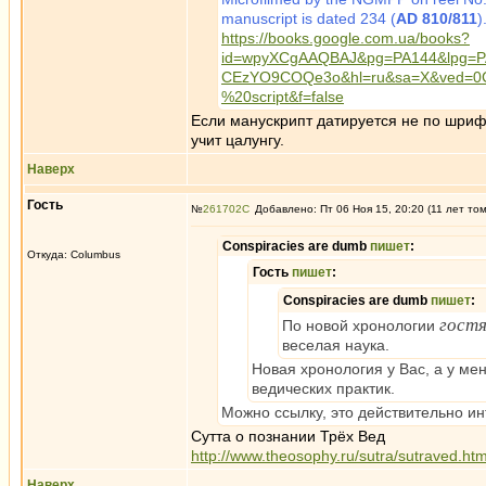
manuscript is dated 234 (
AD 810/811
)
https://books.google.com.ua/books?
id=wpyXCgAAQBAJ&pg=PA144&lpg=PA1
CEzYO9COQe3o&hl=ru&sa=X&ved=0
%20script&f=false
Если манускрипт датируется не по шрифт
учит цалунгу.
Наверх
Гость
№
261702
Добавлено: Пт 06 Ноя 15, 20:20 (11 лет то
Conspiracies are dumb
пишет
:
Откуда: Columbus
Гость
пишет
:
Conspiracies are dumb
пишет
:
гост
По новой хронологии
веселая наука.
Новая хронология у Вас, а у ме
ведических практик.
Можно ссылку, это действительно ин
Сутта о познании Трёх Вед
http://www.theosophy.ru/sutra/sutraved.ht
Наверх