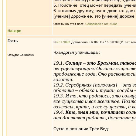
5. Поистине, отец может передать [учен
6. и никому другому, пусть даже тот дае
[учение] дороже ее, это [учение] дороже 
Ответы на этот пост:
Conspiracies are dumb
Наверх
Гость
№
261704
Добавлено: Пт 06 Ноя 15, 20:39 (11 лет то
Чхандогья упанишада :
Откуда: Columbus
19.1.
Солнце – это Брахман, таков
несуществующим. Он стал существу
продолжение года. Оно раскололось.
золотой.
19.2. Серебряная [половина] – эта з
оболочка – облака и туман, сосуды 
19.3. И то, что родилось, это солнц
все существа и все желанное. Поэт
возгласы, крики, и все существа, и 
19.4.
Кто, зная это, почитает сол
они доставят радость, доставят р
Сутта о познании Трёх Вед: