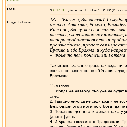
Гость
№
261703
Добавлено: Пт 06 Ноя 15, 20:32 (11 лет то
13. – "Как же, Васеттха? Те мудрец
Откуда: Columbus
именно: Аттхака, Вамака, Вамадев
Кассапа, Бхагу, что составили свя
тексты, слова которых пропетые, п
теперь продолжают петь и продол
произнесенное, продолжая изрекать 
Брахма и где Брахма, и куда напра
– "Конечно нет, почтенный Готама"
Так можно сказать о трактатах веданги, 
воочию не видел, но не об Упанишадах,
Брахмане:
11-я глава.
1. Взойдя же наверху, оно уже не будет 
стих:
2. Там оно никогда не садилось и не вос
Благодаря этой истине, о боги, да не
3. Поистине, для того, кто знает так эту
[длится] день.
4. И Брахман сказал это Праджапати, Пр
поведал [своему] старшему сыну, Уддалак