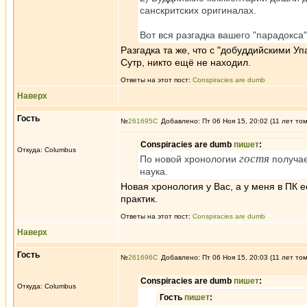
санскритских оригиналах.
Вот вся разгадка вашего "парадокса"
Разгадка та же, что с "добуддийскими У
Сутр, никто ещё не находил.
Ответы на этот пост:
Conspiracies are dumb
Наверх
Гость
№
261695
Добавлено: Пт 06 Ноя 15, 20:02 (11 лет то
Conspiracies are dumb
пишет
:
Откуда: Columbus
гостя
По новой хронологии
получае
наука.
Новая хронология у Вас, а у меня в ПК 
практик.
Ответы на этот пост:
Conspiracies are dumb
Наверх
Гость
№
261696
Добавлено: Пт 06 Ноя 15, 20:03 (11 лет то
Conspiracies are dumb
пишет
:
Откуда: Columbus
Гость
пишет
: