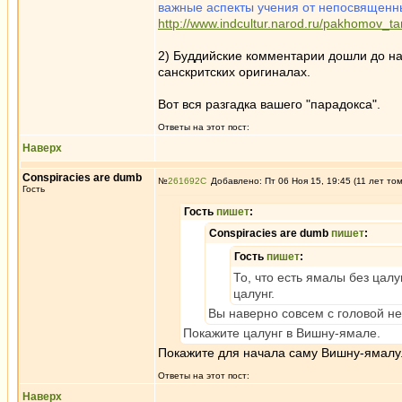
важные аспекты учения от непосвященны
http://www.indcultur.narod.ru/pakhomov_tant
2) Буддийские комментарии дошли до нас
санскритских оригиналах.
Вот вся разгадка вашего "парадокса".
Ответы на этот пост:
Наверх
Conspiracies are dumb
№
261692
Добавлено: Пт 06 Ноя 15, 19:45 (11 лет то
Гость
Гость
пишет
:
Conspiracies are dumb
пишет
:
Гость
пишет
:
То, что есть ямалы без цал
цалунг.
Вы наверно совсем с головой не
Покажите цалунг в Вишну-ямале.
Покажите для начала саму Вишну-ямалу
Ответы на этот пост:
Наверх