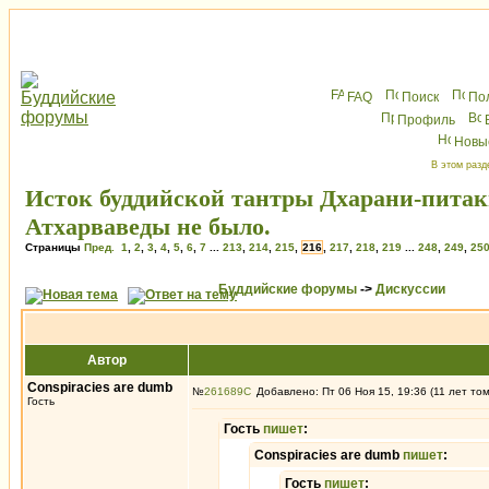
FAQ
Поиск
По
Профиль
Новы
В этом разд
Исток буддийской тантры Дхарани-питак
Атхарваведы не было.
Страницы
Пред.
1
,
2
,
3
,
4
,
5
,
6
,
7
...
213
,
214
,
215
,
216
,
217
,
218
,
219
...
248
,
249
,
25
Буддийские форумы
->
Дискуссии
Автор
Conspiracies are dumb
№
261689
Добавлено: Пт 06 Ноя 15, 19:36 (11 лет то
Гость
Гость
пишет
:
Conspiracies are dumb
пишет
:
Гость
пишет
: