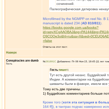
сочинений.
Палеографическая датировка ненаучн
Microfilmed by the NGMPP on reel No. B 11/4
manuscript is dated 234 (
AD 810/811
).
https://books.google.com.ua/books?
id=wpyXCgAAQBAJ&pg=PA144&lpg=PA144&
O9COQe3o&hl=ru&sa=X&ved=0CEUQ6AEw
=false
Ответы на этот пост:
Наверх
Conspiracies are dumb
№
261691
Добавлено: Пт 06 Ноя 15, 19:45 (11 лет то
Гость
Гость
пишет
:
Тут есть другой нюанс. Буддийский 
Индии. А комментарии на буддийские
шиваиты были в фаворе, имели все у
Тому есть две причины.
1) Буддийских комментариев больше пот
Кроме того (
хотя эта ситуация в боль
164 ff]), в тантрах подчас намеренно и