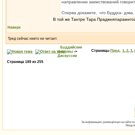
направлении заимствований говорит.
Сперва докажите, что Буддха- дэва,
В той же Тантре Тара Праджняпарамито
Наверх
Тред сейчас никто не читает.
Буддийские
Страницы
Пред.
1
,
2
,
3
,
форумы
->
Дискуссии
Страница
189
из
255
За информацию, размещённую на сайте пол
Мощь пх