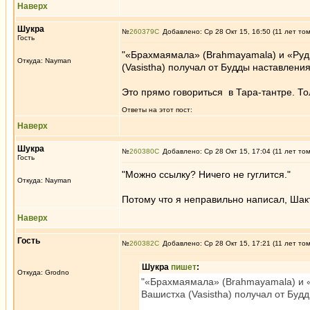
Наверх
Шукра
№
260379
Добавлено: Ср 28 Окт 15, 16:50 (11 лет то
Гость
"«Брахмаямала» (Brahmayamala) и «Рудр
Откуда: Nayman
(Vasistha) получал от Будды наставлени
Это прямо говориться в Тара-тантре. Тол
Ответы на этот пост:
Наверх
Шукра
№
260380
Добавлено: Ср 28 Окт 15, 17:04 (11 лет то
Гость
"Можно ссылку? Ничего не гуглится."
Откуда: Nayman
Потому что я неправильно написал, Шак
Наверх
Гость
№
260382
Добавлено: Ср 28 Окт 15, 17:21 (11 лет то
Шукра
пишет
:
Откуда: Grodno
"«Брахмаямала» (Brahmayamala) и «
Вашистха (Vasistha) получал от Буд