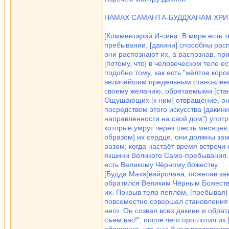
НАМАХ САМАНТА-БУДДХАНАМ ХРИ
[Комментарий И-сина: В мире есть те
пребывании, [дакини] способны расп
они распознают их, а распознав, пр
[потому, что] в человеческом теле е
подобно тому, как есть "жёлтое коро
величайшим предельным становления
своему желанию; обретаемыми [ста
Ощущающих [к ним] отвращение, они
посредством этого искусства [дакин
направленности на свой дом") употр
которые умрут через шесть месяцев.
образом] их сердце, они должны за
разом; когда настаёт время встреч
якшини Великого Само-пребывания.
есть Великому Чёрному божеству.
[Будда Маха]вайрочана, пожелав за
обратился Великим Чёрным Божество
их. Покрыв тело пеплом, [пребывая]
повсеместно совершал становления 
него. Он созвал всех дакини и обрат
съем вас!", после чего проглотил их