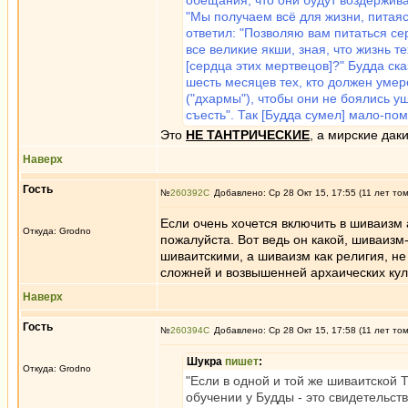
обещания, что они будут воздерживат
"Мы получаем всё для жизни, питая
ответил: "Позволяю вам питаться се
все великие якши, зная, что жизнь т
[сердца этих мертвецов]?" Будда ска
шесть месяцев тех, кто должен умер
("дхармы"), чтобы они не боялись ущ
съесть". Так [Будда сумел] мало-пом
Это
НЕ ТАНТРИЧЕСКИЕ
, а мирские даки
Наверх
Гость
№
260392
Добавлено: Ср 28 Окт 15, 17:55 (11 лет то
Если очень хочется включить в шиваизм
Откуда: Grodno
пожалуйста. Вот ведь он какой, шиваизм-
шиваитскими, а шиваизм как религия, н
сложней и возвышенней архаических кул
Наверх
Гость
№
260394
Добавлено: Ср 28 Окт 15, 17:58 (11 лет то
Шукра
пишет
:
Откуда: Grodno
"Если в одной и той же шиваитской
обучении у Будды - это свидетельст