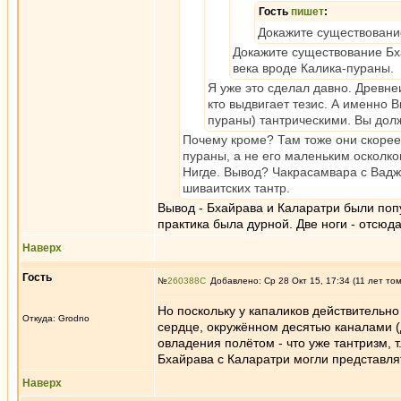
Гость
пишет
:
Докажите существовани
Докажите существование Бха
века вроде Калика-пураны.
Я уже это сделал давно. Древне
кто выдвигает тезис. А именно 
пураны) тантрическими. Вы долж
Почему кроме? Там тоже они скорее 
пураны, а не его маленьким осколко
Нигде. Вывод? Чакрасамвара с Вадж
шиваитских тантр.
Вывод - Бхайрава и Каларатри были поп
практика была дурной. Две ноги - отсюд
Наверх
Гость
№
260388
Добавлено: Ср 28 Окт 15, 17:34 (11 лет то
Но поскольку у капаликов действительно
Откуда: Grodno
сердце, окружённом десятью каналами (
овладения полётом - что уже тантризм, т
Бхайрава с Каларатри могли представлят
Наверх