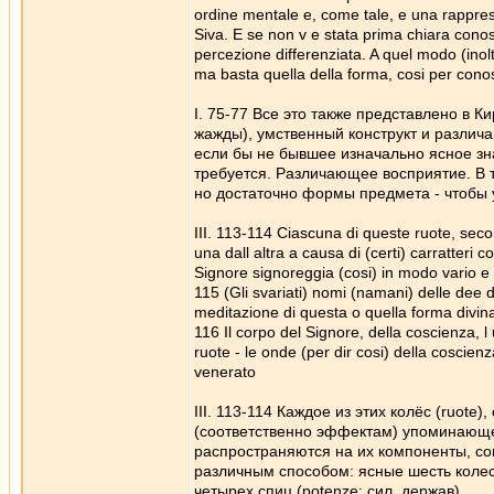
ordine mentale e, come tale, e una rappres
Siva. E se non v e stata prima chiara conos
percezione differenziata. A quel modo (ino
ma basta quella della forma, cosi per conosc
I. 75-77 Все это также представлено в 
жажды), умственный конструкт и различ
если бы не бывшее изначально ясное знан
требуется. Различающее восприятие. В т
но достаточно формы предмета - чтобы у
III. 113-114 Ciascuna di queste ruote, second
una dall altra a causa di (certi) carratteri
Signore signoreggia (cosi) in modo vario e ic
115 (Gli svariati) nomi (namani) delle dee d
meditazione di questa o quella forma divina, 
116 Il corpo del Signore, della coscienza, l 
ruote - le onde (per dir cosi) della coscienz
venerato
III. 113-114 Каждое из этих колёс (ruote
(соответственно эффектам) упоминающеес
распространяются на их компоненты, сог
различным способом: ясные шесть колес 
четырех спиц (potenze: сил, держав)