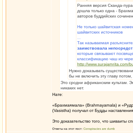
Ранняя версия Сканда-пуран
дошла только одна - Брахм
авторов буддийских сочинен
Не только шайвитская номен
шайвитских источников
...
Так называемая разъяснитель
заимствовала непосредств
которые связывают посвящен
классификацию чаш из чере
http://www.surajamrita.com/
Нужно доказывать существование
бы не включить эту главу потом
Это сродни африканским культам. Э
никаких нет.
Нате:
«Брахмаямала» (Brahmayamala) и «Рудр
(Vasistha) получал от Будды наставлени
Это доказательство того, что шиваиты сп
Ответы на этот пост:
Conspiracies are dumb