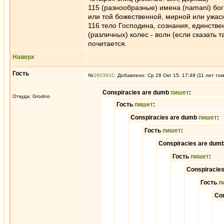
115 (разнообразные) имена (namani) бо
или той божественной, мирной или ужа
116 тело Господина, сознания, единств
(различных) колес - волн (если сказать т
почитается.
Наверх
Гость
№
260391
Добавлено: Ср 28 Окт 15, 17:49 (11 лет то
Conspiracies are dumb
пишет
:
Откуда: Grodno
Гость
пишет
:
Conspiracies are dumb
пишет
:
Гость
пишет
:
Conspiracies are dum
Гость
пишет
:
Conspiracie
Гость
п
Co