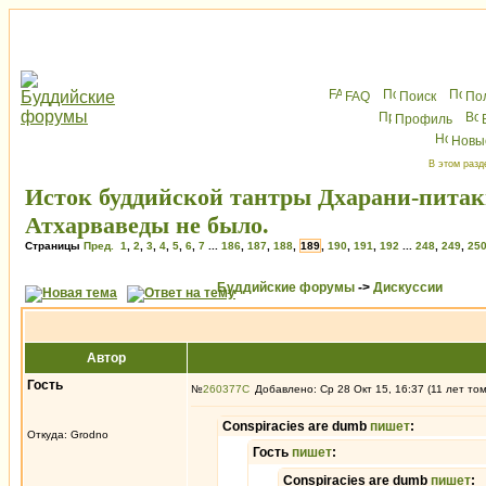
FAQ
Поиск
По
Профиль
Новы
В этом разд
Исток буддийской тантры Дхарани-питак
Атхарваведы не было.
Страницы
Пред.
1
,
2
,
3
,
4
,
5
,
6
,
7
...
186
,
187
,
188
,
189
,
190
,
191
,
192
...
248
,
249
,
25
Буддийские форумы
->
Дискуссии
Автор
Гость
№
260377
Добавлено: Ср 28 Окт 15, 16:37 (11 лет то
Conspiracies are dumb
пишет
:
Откуда: Grodno
Гость
пишет
:
Conspiracies are dumb
пишет
: