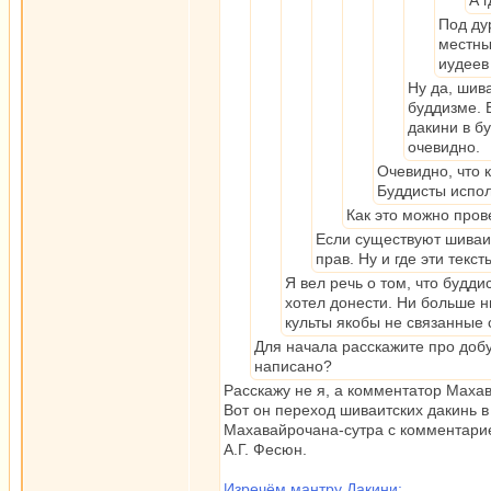
А г
Под ду
местны
иудеев
Ну да, шив
буддизме. 
дакини в б
очевидно.
Очевидно, что 
Буддисты испол
Как это можно пров
Если существуют шиваи
прав. Ну и где эти текст
Я вел речь о том, что будд
хотел донести. Ни больше н
культы якобы не связанные 
Для начала расскажите про добу
написано?
Расскажу не я, а комментатор Маха
Вот он переход шиваитских дакинь 
Махавайрочана-сутра с комментарие
А.Г. Фесюн.
Изречём мантру Дакини: