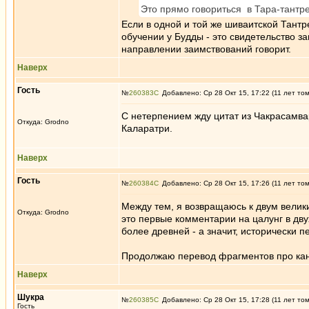
Это прямо говориться в Тара-тантре.
Если в одной и той же шиваитской Тант
обучении у Будды - это свидетельство з
направлении заимствований говорит.
Наверх
Гость
№
260383
Добавлено: Ср 28 Окт 15, 17:22 (11 лет то
С нетерпением жду цитат из Чакрасамва
Откуда: Grodno
Каларатри.
Наверх
Гость
№
260384
Добавлено: Ср 28 Окт 15, 17:26 (11 лет то
Между тем, я возвращаюсь к двум велик
Откуда: Grodno
это первые комментарии на цалунг в дву
более древней - а значит, исторически п
Продолжаю перевод фрагментов про кан
Наверх
Шукра
№
260385
Добавлено: Ср 28 Окт 15, 17:28 (11 лет то
Гость