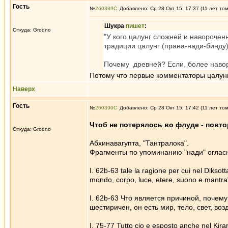
Гость
№
260389
Добавлено: Ср 28 Окт 15, 17:37 (11 лет то
Шукра
пишет
:
Откуда: Grodno
"У кого цалунг сложней и навороченн
традиции цалунг (прана-нади-бинду)
Почему древней? Если, более нав
Потому что первые комментаторы цалунг
Наверх
Гость
№
260390
Добавлено: Ср 28 Окт 15, 17:42 (11 лет то
Чтоб не потерялось во флуде - повто
Откуда: Grodno
Абхинавагупта, "Тантралока".
Фрагменты по упоминанию "нади" оглас
I. 62b-63 tale la ragione per cui nel Diksott
mondo, corpo, luce, etere, suono e mantra" 
I. 62b-63 Что является причиной, почему
шестиричен, он есть мир, тело, свет, возду
I. 75-77 Tutto cio e esposto anche nel Kira