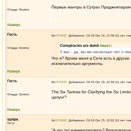
Первые мантры в Сутрах Праджняпарами
Откуда: Grodno
Наверх
Гость
№
257064
Добавлено: Сб 03 Окт 15, 21:58 (11 лет то
Conspiracies are dumb
пишет
:
Откуда: Grodno
У вас - да, вы же несколько лет о 
Что я? Кроме меня в Сети есть и други
исключительно аргументы.
Наверх
Гость
№
257065
Добавлено: Сб 03 Окт 15, 21:59 (11 лет то
The Six Tantras for Clarifying the Six Limi
Откуда: Grodno
цалунг?
Наверх
шукра
№
257066
Добавлено: Сб 03 Окт 15, 22:02 (11 лет то
Гость
"А что тут комментировать? Визуализаци