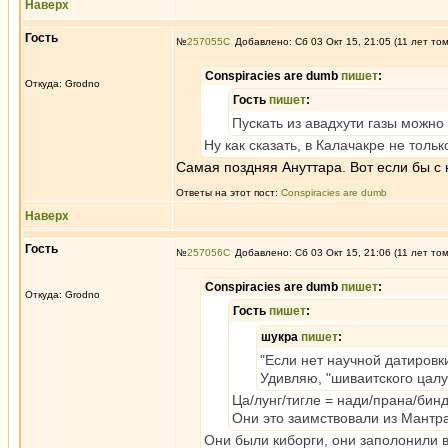
Наверх
Гость
№
257055
Добавлено: Сб 03 Окт 15, 21:05 (11 лет то
Conspiracies are dumb
пишет
:
Откуда: Grodno
Гость
пишет
:
Пускать из авадхути газы можно 
Ну как сказать, в Калачакре не толь
Самая поздняя Ануттара. Вот если бы с н
Ответы на этот пост:
Conspiracies are dumb
Наверх
Гость
№
257056
Добавлено: Сб 03 Окт 15, 21:06 (11 лет то
Conspiracies are dumb
пишет
:
Откуда: Grodno
Гость
пишет
:
шукра
пишет
:
"Если нет научной датировк
Удивляю, "шиваитского цалу
Ца/лунг/тигле = нади/прана/бинд
Они это заимствовали из Мантр
Они были киборги, они заполонили 