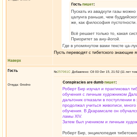
Гость
пишет
:
Пускать из авадхути газы можно 
цалунга раньше, чем буддийского
же, как философия пустотности.
Всё решает только то, какая си
Приоритет за ану-йогой.
Где в упомянутом вами тексте ца-лу
Пусть переводят с тибетского знающие я
Наверх
Гость
№
257061
Добавлено: Сб 03 Окт 15, 21:52 (11 лет то
Conspiracies are dumb
пишет
:
Откуда: Grodno
Роберт Бир изучал и практиковал ти
обучения с личным художником Далай-
дальтоник отказали в поступлении в
продолжал учиться живописи, много
обучения. В Дхарамсале он обучалс
ламы XIV.
Затем был учеником и личным худо
Роберт Бир, энциклопедия тибетски