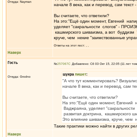
Откуда: Nayman
начале 8 века, как и перевод, сам текст
Вы считаете, что ответили?
На это:"Ещё один момент, Евгений напи
уделяет "сакральности слогов" - ПРОИЗ
кашмирского шиваизма, а вот буддизм "
круче, чем некие "заимствованные упра
Ответы на этот пост:
,
,
Наверх
Гость
№
257067
Добавлено: Сб 03 Окт 15, 22:05 (11 лет то
шукра
пишет
:
Откуда: Grodno
"А что тут комментировать? Визуали
начале 8 века, как и перевод, сам т
Вы считаете, что ответили?
На это:"Ещё один момент, Евгений 
Ваджраяна, уделяет "сакральности
развитая доктрина, кашмирского ши
Это влияние шиваизма, круче, чем 
Такие практики можно найти в других ре
Наверх