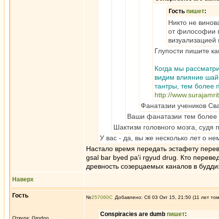
Гость
пишет
:
Никто не винов
от философии п
визуализацией 
Глупости пишите как
Когда мы рассматри
видим влияние шай
тантры, тем более 
http://www.surajamr
Фанатазии учеников Св
Ваши фанатазии тем боле
Шактизм головного мозга, судя 
У вас - да, вы же несколько лет о 
Настало время передать эстафету переводч
gsal bar byed pa'i rgyud drug. Кто пере
древность созерцаемых каналов в будди
Наверх
Гость
№
257060
Добавлено: Сб 03 Окт 15, 21:50 (11 лет то
Conspiracies are dumb
пишет
:
Откуда: Grodno