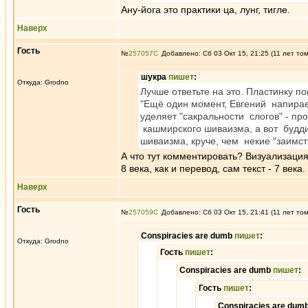
Ану-йога это практики ца, лунг, тигле.
Наверх
Гость
№
257057
Добавлено: Сб 03 Окт 15, 21:25 (11 лет то
шукра
пишет
:
Откуда: Grodno
Лучше ответьте на это. Пластинку п
"Ещё один момент, Евгений напирае
уделяет "сакральности слогов" - пр
кашмирского шиваизма, а вот будди
шиваизма, круче, чем некие "заимс
А что тут комментировать? Визуализация
8 века, как и перевод, сам текст - 7 век
Наверх
Гость
№
257059
Добавлено: Сб 03 Окт 15, 21:41 (11 лет то
Conspiracies are dumb
пишет
:
Откуда: Grodno
Гость
пишет
:
Conspiracies are dumb
пишет
:
Гость
пишет
:
Conspiracies are dum