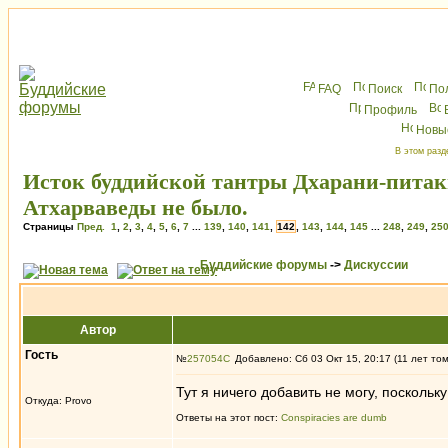
FAQ
Поиск
По
Профиль
Новы
В этом разд
Исток буддийской тантры Дхарани-питак
Атхарваведы не было.
Страницы
Пред.
1
,
2
,
3
,
4
,
5
,
6
,
7
...
139
,
140
,
141
,
142
,
143
,
144
,
145
...
248
,
249
,
25
Буддийские форумы
->
Дискуссии
Автор
Гость
№
257054
Добавлено: Сб 03 Окт 15, 20:17 (11 лет то
Тут я ничего добавить не могу, поскольку
Откуда: Provo
Ответы на этот пост:
Conspiracies are dumb