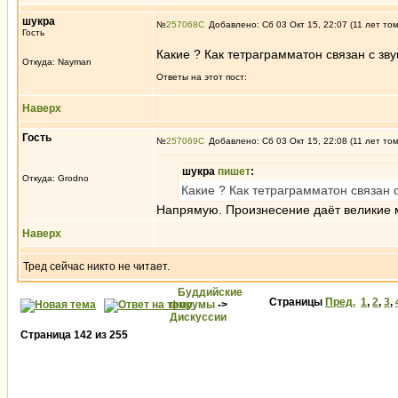
шукра
№
257068
Добавлено: Сб 03 Окт 15, 22:07 (11 лет то
Гость
Какие ? Как тетраграмматон связан с зв
Откуда: Nayman
Ответы на этот пост:
Наверх
Гость
№
257069
Добавлено: Сб 03 Окт 15, 22:08 (11 лет то
шукра
пишет
:
Откуда: Grodno
Какие ? Как тетраграмматон связан 
Напрямую. Произнесение даёт великие 
Наверх
Тред сейчас никто не читает.
Буддийские
Страницы
Пред.
1
,
2
,
3
,
форумы
->
Дискуссии
Страница
142
из
255