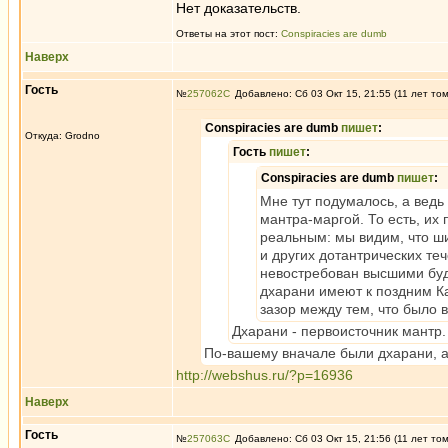
Нет доказательств.
Ответы на этот пост:
Conspiracies are dumb
Наверх
Гость
№
257062
Добавлено: Сб 03 Окт 15, 21:55 (11 лет то
Conspiracies are dumb
пишет
:
Откуда: Grodno
Гость
пишет
:
Conspiracies are dumb
пишет
:
Мне тут подумалось, а вед
мантра-маргой. То есть, их 
реальным: мы видим, что ши
и других дотантрических те
невостребован высшими буд
дхарани имеют к поздним К
зазор между тем, что было в
Дхарани - первоисточник мантр.
По-вашему вначале были дхарани, 
http://webshus.ru/?p=16936
Наверх
Гость
№
257063
Добавлено: Сб 03 Окт 15, 21:56 (11 лет то