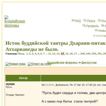
FAQ
Поиск
По
Профиль
Новы
В этом разд
Исток буддийской тантры Дхарани-питак
Атхарваведы не было.
Страницы
Пред.
1
,
2
,
3
,
4
,
5
,
6
,
7
...
11
,
12
,
13
,
14
,
15
,
16
,
17
...
248
,
249
,
250
,
251
,
25
Буддийские форумы
->
Дискуссии
Автор
шукра
№
251354
Добавлено: Пн 17 Авг 15, 17:35 (11 лет том
Гость
"Пусть будет сердце и голова, два центра
Откуда: Nayman
А с каких пор Катха стала тантрой?