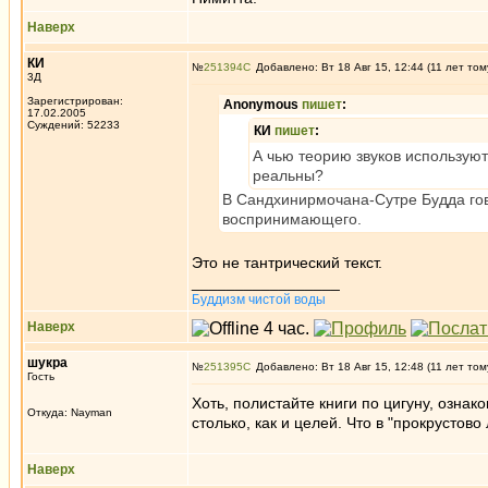
Наверх
КИ
№
251394
Добавлено: Вт 18 Авг 15, 12:44 (11 лет том
3Д
Зарегистрирован:
Anonymous
пишет
:
17.02.2005
Суждений: 52233
КИ
пишет
:
А чью теорию звуков используют
реальны?
В Сандхинирмочана-Сутре Будда гов
воспринимающего.
Это не тантрический текст.
_________________
Буддизм чистой воды
Наверх
шукра
№
251395
Добавлено: Вт 18 Авг 15, 12:48 (11 лет том
Гость
Хоть, полистайте книги по цигуну, озна
Откуда: Nayman
столько, как и целей. Что в "прокрустов
Наверх