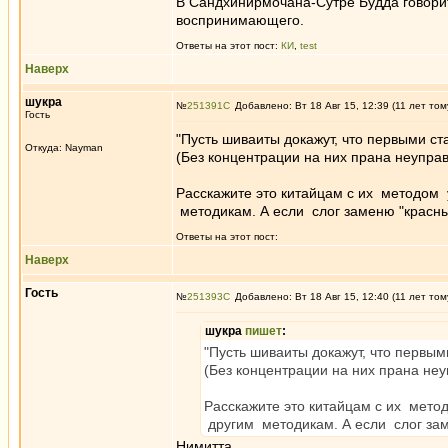
В Сандхинирмочана-Сутре Будда говорит
воспринимающего.
Ответы на этот пост:
КИ
,
test
Наверх
шукра
№
251391
Добавлено: Вт 18 Авг 15, 12:39 (11 лет том
Гость
"Пусть шиваиты докажут, что первыми ст
Откуда: Nayman
(Без концентрации на них прана неуправ
Расскажите это китайцам с их методом
методикам. А если слог заменю "красн
Ответы на этот пост:
Наверх
Гость
№
251393
Добавлено: Вт 18 Авг 15, 12:40 (11 лет том
шукра
пишет
:
"Пусть шиваиты докажут, что первым
(Без концентрации на них прана неу
Расскажите это китайцам с их мет
другим методикам. А если слог за
Нимитта.