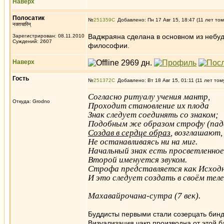
Наверх
Полосатик
№
251359
Добавлено: Пн 17 Авг 15, 18:47 (11 лет том
नक्तचारिन्
Ваджраяна сделана в основном из небу
Зарегистрирован: 08.11.2010
Суждений: 2607
философии.
Наверх
Гость
№
251372
Добавлено: Вт 18 Авг 15, 01:11 (11 лет том
Согласно ритуалу учения мантр,
Откуда: Grodno
Проходит становление их плода
Знак следует соединять со знаком;
Подобным же образом строфу (пад
Создав в сердце образ
, возглашают,
Не останавливаясь ни на миг.
Начальный знак есть просветленное
Второй именуется звуком.
Строфа представляется как Исход
И это следует создать в своём теле
Махавайрочана-сутра (7 век).
Буддисты первыми стали созерцать бинд
Визуализация чакр производна от этой б