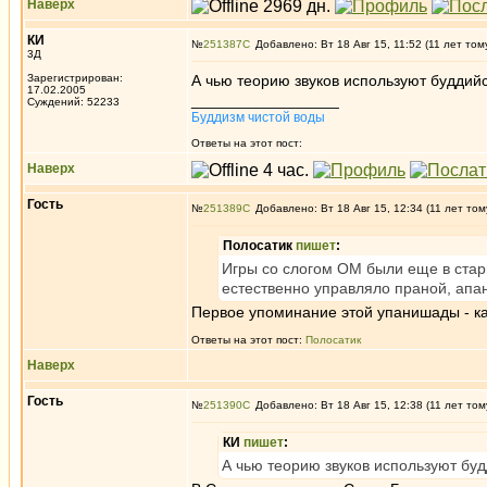
Наверх
КИ
№
251387
Добавлено: Вт 18 Авг 15, 11:52 (11 лет том
3Д
Зарегистрирован:
А чью теорию звуков используют буддий
17.02.2005
_________________
Суждений: 52233
Буддизм чистой воды
Ответы на этот пост:
Наверх
Гость
№
251389
Добавлено: Вт 18 Авг 15, 12:34 (11 лет том
Полосатик
пишет
:
Игры со слогом ОМ были еще в стар
естественно управляло праной, апан
Первое упоминание этой упанишады - ка
Ответы на этот пост:
Полосатик
Наверх
Гость
№
251390
Добавлено: Вт 18 Авг 15, 12:38 (11 лет том
КИ
пишет
:
А чью теорию звуков используют бу