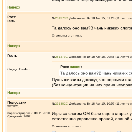
Наверх
Росс
№
251373
Добавлено: Вт 18 Авг 15, 01:20 (11 лет том
Гость
Та далось оно вам?В чань никаких слого
Ответы на этот пост:
Наверх
Гость
№
251379
Добавлено: Вт 18 Авг 15, 09:46 (11 лет том
Росс
пишет
:
Откуда: Grodno
Та далось оно вам?В чань никаких с
Пусть шиваиты докажут, что первыми ста
(Без концентрации на них прана неупра
Наверх
Полосатик
№
251382
Добавлено: Вт 18 Авг 15, 10:57 (11 лет том
नक्तचारिन्
Игры со слогом ОМ были еще в старых у
Зарегистрирован: 08.11.2010
Суждений: 2607
естественно управляло праной, апаной 
Ответы на этот пост: