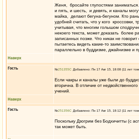
Женя, бросайте глупостями заниматься.
и пять, и шесть, и девять, и каналы мо
майка, делают бегуна-бегуном. Кто ран
удобней считать, что у кого кроссовки,
учитывая, что многим голышом сподручне
некоего текста, может доказать более р
записанных позже. Что никак не говорит
пытаетесь видеть какие-то заимствован
параллельно в буддизме, джайнизме и п
Наверх
Гость
№
251355
Добавлено: Пн 17 Авг 15, 18:08 (11 лет том
Если чакры и каналы уже были до буддиз
вторична. В отличие от недвойственног
учений.
Наверх
Гость
№
251356
Добавлено: Пн 17 Авг 15, 18:12 (11 лет том
Поскольку Дзогрим без Бодхичитты (с а
так может быть.