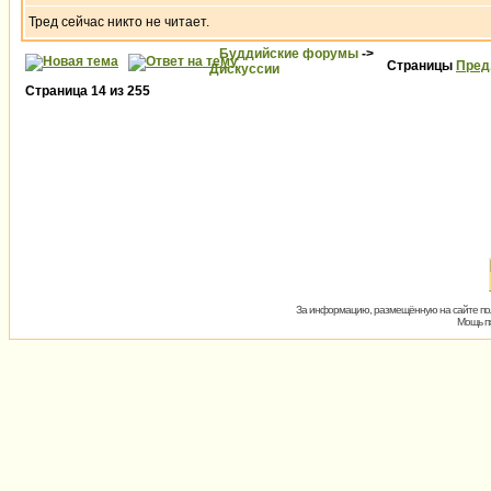
Тред сейчас никто не читает.
Буддийские форумы
->
Страницы
Пред
Дискуссии
Страница
14
из
255
За информацию, размещённую на сайте пол
Мощь пх