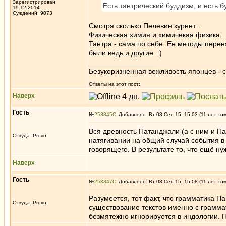
Зарегистрирован:
Есть тантрический буддизм, и есть б
19.12.2014
Суждений: 9073
Смотря сколько Пелевин курнет...
Физическая химия и химичекая физика...
Тантра - сама по себе. Ее методы перен
были ведь и другие...)
_________________
Безукоризненная вежливость японцев - с
Ответы на этот пост:
Наверх
Гость
№
253845
Добавлено: Вт 08 Сен 15, 15:03 (11 лет то
Вся древность Патанджали (а с ним и П
Откуда: Provo
натягивании на общий случай события в
говорящего. В результате то, что ещё ну
Наверх
Гость
№
253847
Добавлено: Вт 08 Сен 15, 15:08 (11 лет то
Разумеется, тот факт, что грамматика 
Откуда: Provo
существование текстов именно с грамма
безмятежно игнорируется в индологии. П