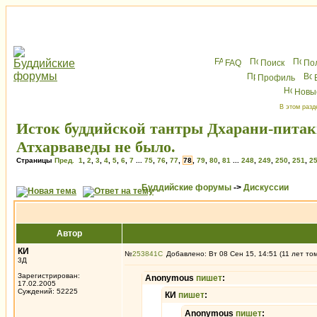
FAQ
Поиск
По
Профиль
Новы
В этом разд
Исток буддийской тантры Дхарани-питак
Атхарваведы не было.
Страницы
Пред.
1
,
2
,
3
,
4
,
5
,
6
,
7
...
75
,
76
,
77
,
78
,
79
,
80
,
81
...
248
,
249
,
250
,
251
,
2
Буддийские форумы
->
Дискуссии
Автор
КИ
№
253841
Добавлено: Вт 08 Сен 15, 14:51 (11 лет то
3Д
Зарегистрирован:
Anonymous
пишет
:
17.02.2005
Суждений: 52225
КИ
пишет
:
Anonymous
пишет
: