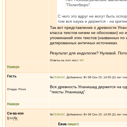
"Политбюро".
С чего это вдруг не могут быть оспо
том вся наука и держится - на крити
Так вот представление о древности Упан
класса текстов ничем не обоснован) но 
упоминаний этих текстов (названных по
датированных античных источниках.
Результат для индологии? Нулевой. Пото
Ответы на этот пост:
КИ
Наверх
Гость
№
253843
Добавлено: Вт 08 Сен 15, 14:55 (11 лет то
Вся древность Упанишад держится на одн
Откуда: Provo
"тексты Упанишад".
Наверх
Си-ва-кон
№
253844
Добавлено: Вт 08 Сен 15, 14:55 (11 лет то
སྲི་བ་དཀོན
Ёжик
пишет
: