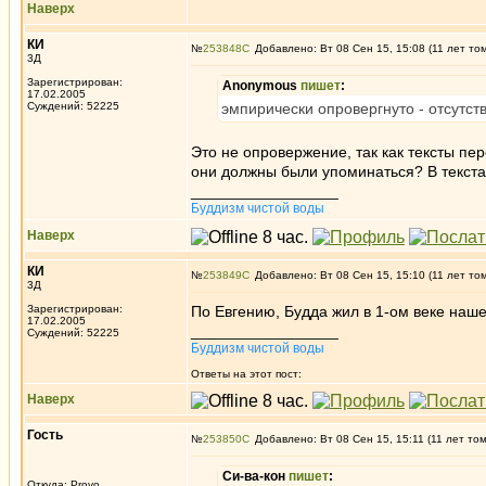
Наверх
КИ
№
253848
Добавлено: Вт 08 Сен 15, 15:08 (11 лет то
3Д
Зарегистрирован:
Anonymous
пишет
:
17.02.2005
Суждений: 52225
эмпирически опровергнуто - отсутст
Это не опровержение, так как тексты пер
они должны были упоминаться? В текстах
_________________
Буддизм чистой воды
Наверх
КИ
№
253849
Добавлено: Вт 08 Сен 15, 15:10 (11 лет то
3Д
Зарегистрирован:
По Евгению, Будда жил в 1-ом веке наше
17.02.2005
_________________
Суждений: 52225
Буддизм чистой воды
Ответы на этот пост:
Наверх
Гость
№
253850
Добавлено: Вт 08 Сен 15, 15:11 (11 лет то
Си-ва-кон
пишет
:
Откуда: Provo