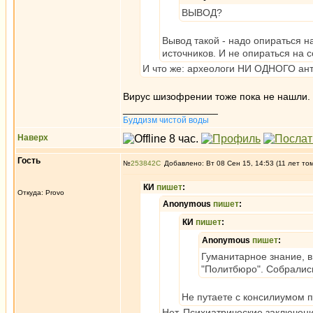
ВЫВОД?
Вывод такой - надо опираться 
источников. И не опираться на 
И что же: археологи НИ ОДНОГО ан
Вирус шизофрении тоже пока не нашли. 
_________________
Буддизм чистой воды
Наверх
Гость
№
253842
Добавлено: Вт 08 Сен 15, 14:53 (11 лет то
КИ
пишет
:
Откуда: Provo
Anonymous
пишет
:
КИ
пишет
:
Anonymous
пишет
:
Гуманитарное знание, в
"Политбюро". Собрались 
Не путаете с консилиумом 
Нет. Психиатрические заключени