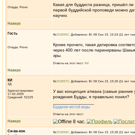
Какая для буддиста разница, пришёл ли
Откуда: Provo
первой буддийской проповеди можно дати
научно.
Наверх
Гость
№
253856
Добавлено: Вт 08 Сен 15, 15:24 (11 лет то
Кроме прочего, такая датировка соответ
Откуда: Provo
через 400 лет после паринирваны Шакья
эры.
Ответы на этот пост:
КИ
Наверх
КИ
№
253857
Добавлено: Вт 08 Сен 15, 15:26 (11 лет то
3Д
Зарегистрирован:
У вас концепция атмана (самые ранние 
17.02.2005
рождения Будды, я правильно понял?
Суждений: 52225
_________________
Буддизм чистой воды
Ответы на этот пост:
Наверх
Си-ва-кон
№
253858
Добавлено: Вт 08 Сен 15, 15:28 (11 лет то