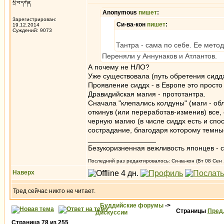
སྲི་བ་དཀོན
Anonymous
пишет
:
Зарегистрирован:
Си-ва-кон
пишет
:
19.12.2014
Суждений: 9073
Тантра - сама по себе. Ее мето
Переняли у Аннунаков и Атлантов.
А почему не НЛО?
Уже существовала (путь обретения сидд
Проявление сиддх - в Европе это просто
Дравидийская магия - прототантра.
Сначала "клепались колдуны" (маги - об
откинув (или переработав-изменив) все
черную магию (в числе сиддх есть и спо
сострадание, благодаря которому темны
_________________
Безукоризненная вежливость японцев - с
Последний раз редактировалось: Си-ва-кон (Вт 08 Сен 1
Наверх
Тред сейчас никто не читает.
Буддийские форумы
->
Страницы
Пред
Дискуссии
Страница
78
из
255