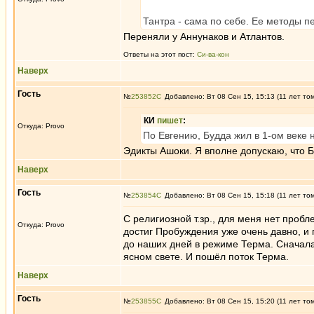
Тантра - сама по себе. Ее методы п
Переняли у Аннунаков и Атлантов.
Ответы на этот пост:
Си-ва-кон
Наверх
Гость
№
253852
Добавлено: Вт 08 Сен 15, 15:13 (11 лет то
КИ
пишет
:
Откуда: Provo
По Евгению, Будда жил в 1-ом веке 
Эдикты Ашоки. Я вполне допускаю, что 
Наверх
Гость
№
253854
Добавлено: Вт 08 Сен 15, 15:18 (11 лет то
С религиозной т.зр., для меня нет про
Откуда: Provo
достиг Пробуждения уже очень давно, и
до наших дней в режиме Терма. Сначала
ясном свете. И пошёл поток Терма.
Наверх
Гость
№
253855
Добавлено: Вт 08 Сен 15, 15:20 (11 лет то