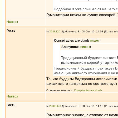
Подобное я уже слышал от нашего с
Гуманитарии ничем не лучше слесарей. 
Наверх
Гость
№
253823
Добавлено: Вт 08 Сен 15, 14:08 (11 лет то
Conspiracies are dumb
пишет
:
Anonymous
пишет
:
Традиционный буддист считает 
выискиванием корней у тиртхико
Традиционный буддист практикует В
имеющие никакого отношения к ее 
То, что буддизм Ваджраяны исторически
шиваитского тантризма не соответству
Ответы на этот пост:
Conspiracies are dumb
Наверх
Гость
№
253826
Добавлено: Вт 08 Сен 15, 14:18 (11 лет то
Гуманитарное знание, в отличие от науч