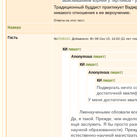
выискиванием корней у тиртхиков - 
Традиционный буддист практикует Ваджр
никакого отношения к ее вероучению.
Ответы на этот пост:
Наверх
Гость
№
253821
Добавлено: Вт 08 Сен 15, 14:02 (11 лет то
КИ
пишет
:
Anonymous
пишет
:
КИ
пишет
:
Anonymous
пишет
:
КИ
пишет
:
Подвергать нечто с
достаточной квалиф
У меня достаточно квал
Лженаучеными обозвали все
Да, я такой. Прежде, чем индоло
ещё заслужить. Я бы просто раз
научной образованности). Преж
естественно-научной магистрат