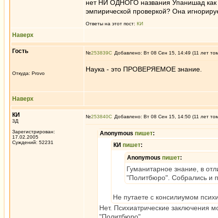
нет НИ ОДНОГО названия Упанишад как те
эмпирической проверкой? Она игнорируе
Ответы на этот пост:
КИ
Наверх
Гость
№
253839
Добавлено: Вт 08 Сен 15, 14:49 (11 лет то
Наука - это ПРОВЕРЯЕМОЕ знание.
Откуда: Provo
Наверх
КИ
№
253840
Добавлено: Вт 08 Сен 15, 14:50 (11 лет то
3Д
Зарегистрирован:
Anonymous
пишет
:
17.02.2005
Суждений: 52231
КИ
пишет
:
Anonymous
пишет
:
Гуманитарное знание, в отл
"Политбюро". Собрались и по
Не путаете с консилиумом псих
Нет. Психиатрические заключения мо
"Политбюро".