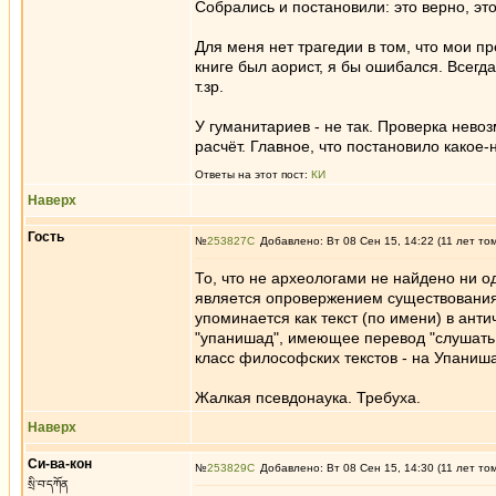
Собрались и постановили: это верно, это
Для меня нет трагедии в том, что мои п
книге был аорист, я бы ошибался. Всегд
т.зр.
У гуманитариев - не так. Проверка нев
расчёт. Главное, что постановило какое
Ответы на этот пост:
КИ
Наверх
Гость
№
253827
Добавлено: Вт 08 Сен 15, 14:22 (11 лет то
То, что не археологами не найдено ни о
является опровержением существования 
упоминается как текст (по имени) в ант
"упанишад", имеющее перевод "слушать у
класс философских текстов - на Упаниш
Жалкая псевдонаука. Требуха.
Наверх
Си-ва-кон
№
253829
Добавлено: Вт 08 Сен 15, 14:30 (11 лет то
སྲི་བ་དཀོན