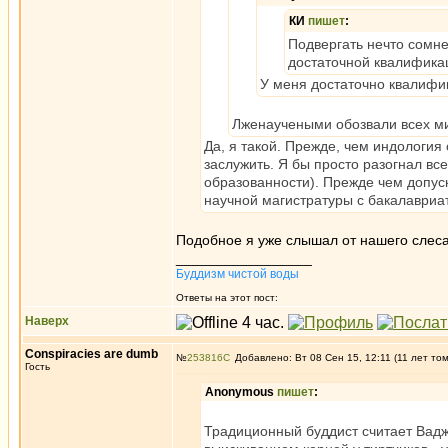
КИ
пишет
:
Подвергать нечто сомне
достаточной квалификац
У меня достаточно квалифик
Лженаучеными обозвали всех ми
Да, я такой. Прежде, чем индология
заслужить. Я бы просто разогнал вс
образованности). Прежде чем допус
научной магистратуры с бакалавриа
Подобное я уже слышал от нашего слеса
_________________
Буддизм чистой воды
Ответы на этот пост:
Наверх
Conspiracies are dumb
№
253816
Добавлено: Вт 08 Сен 15, 12:11 (11 лет то
Гость
Anonymous
пишет
:
Традиционный буддист считает Вадж