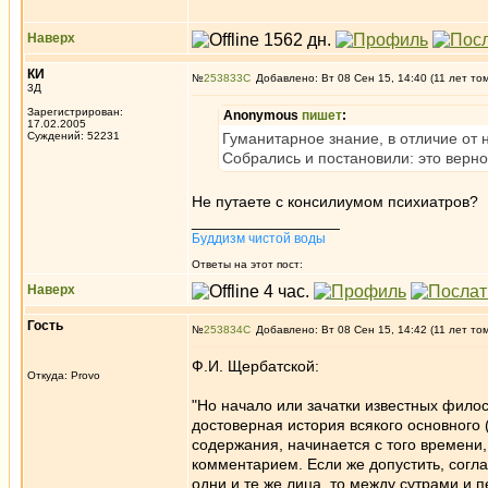
Наверх
КИ
№
253833
Добавлено: Вт 08 Сен 15, 14:40 (11 лет то
3Д
Зарегистрирован:
Anonymous
пишет
:
17.02.2005
Суждений: 52231
Гуманитарное знание, в отличие от 
Собрались и постановили: это верно,
Не путаете с консилиумом психиатров?
_________________
Буддизм чистой воды
Ответы на этот пост:
Наверх
Гость
№
253834
Добавлено: Вт 08 Сен 15, 14:42 (11 лет то
Ф.И. Щербатской:
Откуда: Provo
"Но начало или зачатки известных филос
достоверная история всякого основного (
содержания, начинается с того времени
комментарием. Если же допустить, согл
одни и те же лица, то между сутрами и