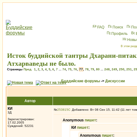
FAQ
Поиск
По
Профиль
Новы
В этом разд
Исток буддийской тантры Дхарани-питак
Атхарваведы не было.
Страницы
Пред.
1
,
2
,
3
,
4
,
5
,
6
,
7
...
74
,
75
,
76
,
77
,
78
,
79
,
80
...
248
,
249
,
250
,
251
,
2
Буддийские форумы
->
Дискуссии
Автор
КИ
№
253815
Добавлено: Вт 08 Сен 15, 11:42 (11 лет то
3Д
Зарегистрирован:
Anonymous
пишет
:
17.02.2005
Суждений: 52231
КИ
пишет
:
Anonymous
пишет
: