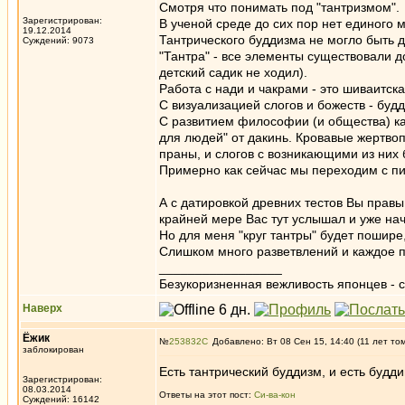
Смотря что понимать под "тантризмом".
Зарегистрирован:
В ученой среде до сих пор нет единого 
19.12.2014
Тантрического буддизма не могло быть д
Суждений: 9073
"Тантра" - все элементы существовали д
детский садик не ходил).
Работа с нади и чакрами - это шиваитск
С визуализацией слогов и божеств - буд
С развитием философии (и общества) ка
для людей" от дакинь. Кровавые жертво
праны, и слогов с возникающими из них
Примерно как сейчас мы переходим с п
А с датировкой древних тестов Вы правы 
крайней мере Вас тут услышал и уже на
Но для меня "круг тантры" будет пошире,
Слишком много разветвлений и каждое пр
_________________
Безукоризненная вежливость японцев - с
Наверх
Ёжик
№
253832
Добавлено: Вт 08 Сен 15, 14:40 (11 лет то
заблокирован
Есть тантрический буддизм, и есть будди
Зарегистрирован:
08.03.2014
Ответы на этот пост:
Си-ва-кон
Суждений: 16142