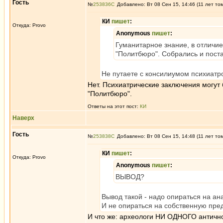
Гость
№
253836
Добавлено: Вт 08 Сен 15, 14:46 (11 лет то
КИ
пишет
:
Откуда: Provo
Anonymous
пишет
:
Гуманитарное знание, в отличие
"Политбюро". Собрались и постан
Не путаете с консилиумом психиатр
Нет. Психиатрические заключения могут 
"Политбюро".
Ответы на этот пост:
КИ
Наверх
Гость
№
253838
Добавлено: Вт 08 Сен 15, 14:48 (11 лет то
КИ
пишет
:
Откуда: Provo
Anonymous
пишет
:
ВЫВОД?
Вывод такой - надо опираться на а
И не опираться на собственную пред
И что же: археологи НИ ОДНОГО антично